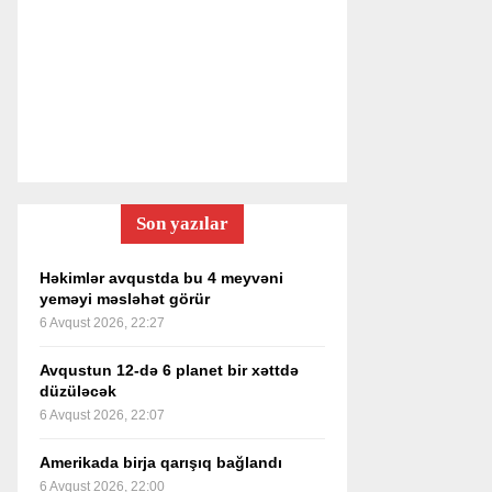
Son yazılar
Həkimlər avqustda bu 4 meyvəni
yeməyi məsləhət görür
6 Avqust 2026, 22:27
Avqustun 12-də 6 planet bir xəttdə
düzüləcək
6 Avqust 2026, 22:07
Amerikada birja qarışıq bağlandı
6 Avqust 2026, 22:00