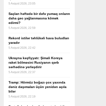
5 Avqust 2026, 23:05
Saçları həftədə bir dəfə yumaq onların
daha gec yağlanmasına kömək
edirmi?
5 Avqust 2026, 22:59
Rekord istilər təhlükəli hava buludları
yaradır
5 Avqust 2026, 22:42
Ukrayna kəşfiyyatı: Şimali Koreya
raket bölməsini Rusiyanın qərb
sərhədinə yerləşdirir
5 Avqust 2026, 22:37
Tramp: Hörmüz boğazı çox yaxında
dəniz daşımaları üçün yenidən açıla
bilər
5 Avqust 2026, 22:19