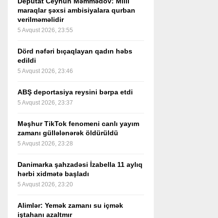
Deputat Ceyhun Məmmədov: Milli
maraqlar şəxsi ambisiyalara qurban
verilməməlidir
5 Avqust 2026, 23:55
Dörd nəfəri bıçaqlayan qadın həbs
edildi
5 Avqust 2026, 23:46
ABŞ deportasiya reysini bərpa etdi
5 Avqust 2026, 23:37
Məşhur TikTok fenomeni canlı yayım
zamanı güllələnərək öldürüldü
5 Avqust 2026, 23:28
Danimarka şahzadəsi İzabella 11 aylıq
hərbi xidmətə başladı
5 Avqust 2026, 23:20
Alimlər: Yemək zamanı su içmək
iştahanı azaltmır