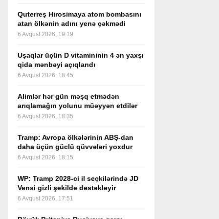
Quterreş Hirosimaya atom bombasını
atan ölkənin adını yenə çəkmədi
6 Avqust 2026, 19:19
Uşaqlar üçün D vitamininin 4 ən yaxşı
qida mənbəyi açıqlandı
6 Avqust 2026, 18:45
Alimlər hər gün məşq etmədən
arıqlamağın yolunu müəyyən etdilər
6 Avqust 2026, 18:35
Tramp: Avropa ölkələrinin ABŞ-dan
daha üçün güclü qüvvələri yoxdur
6 Avqust 2026, 18:15
WP: Tramp 2028-ci il seçkilərində JD
Vensi gizli şəkildə dəstəkləyir
6 Avqust 2026, 17:51