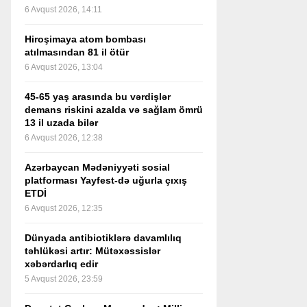
6 Avqust 2026, 14:11
Hiroşimaya atom bombası
atılmasından 81 il ötür
6 Avqust 2026, 13:04
45-65 yaş arasında bu vərdişlər
demans riskini azalda və sağlam ömrü
13 il uzada bilər
6 Avqust 2026, 12:38
Azərbaycan Mədəniyyəti sosial
platforması Yayfest-də uğurla çıxış
ETDİ
6 Avqust 2026, 12:35
Dünyada antibiotiklərə davamlılıq
təhlükəsi artır: Mütəxəssislər
xəbərdarlıq edir
5 Avqust 2026, 23:59