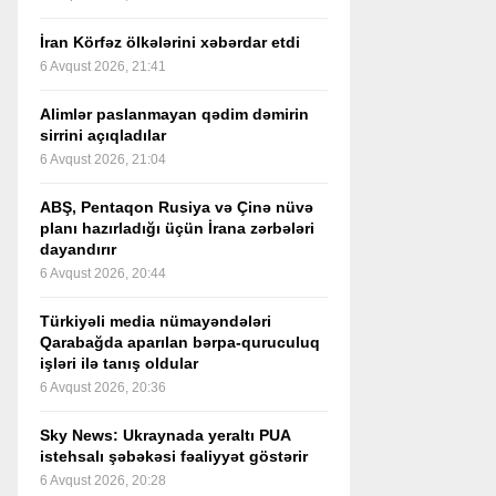
İran Körfəz ölkələrini xəbərdar etdi
6 Avqust 2026, 21:41
Alimlər paslanmayan qədim dəmirin
sirrini açıqladılar
6 Avqust 2026, 21:04
ABŞ, Pentaqon Rusiya və Çinə nüvə
planı hazırladığı üçün İrana zərbələri
dayandırır
6 Avqust 2026, 20:44
Türkiyəli media nümayəndələri
Qarabağda aparılan bərpa-quruculuq
işləri ilə tanış oldular
6 Avqust 2026, 20:36
Sky News: Ukraynada yeraltı PUA
istehsalı şəbəkəsi fəaliyyət göstərir
6 Avqust 2026, 20:28