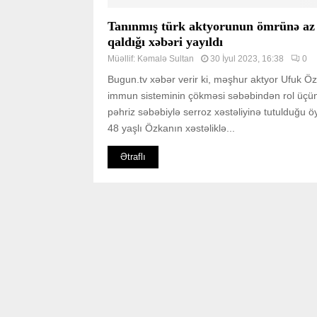
Tanınmış türk aktyorunun ömrünə az
qaldığı xəbəri yayıldı
Müəllif:
Kəmalə Sultan
30 İyul 2023, 16:38
0
Bugun.tv xəbər verir ki, məşhur aktyor Ufuk Ö
immun sisteminin çökməsi səbəbindən rol üçü
pəhriz səbəbiylə serroz xəstəliyinə tutulduğu öy
48 yaşlı Özkanın xəstəliklə...
Ətraflı