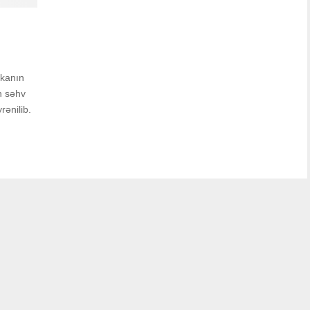
zkanın
n səhv
rənilib.