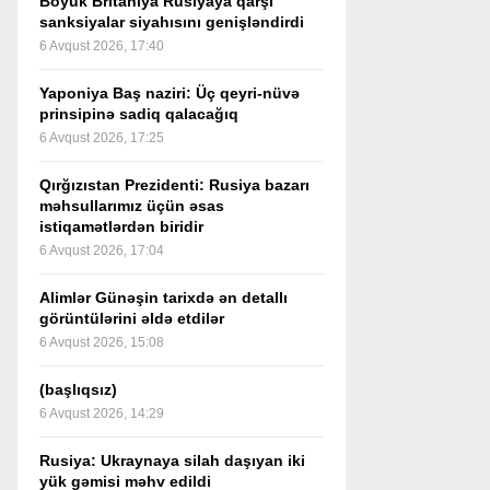
Böyük Britaniya Rusiyaya qarşı
sanksiyalar siyahısını genişləndirdi
6 Avqust 2026, 17:40
Yaponiya Baş naziri: Üç qeyri-nüvə
prinsipinə sadiq qalacağıq
6 Avqust 2026, 17:25
Qırğızıstan Prezidenti: Rusiya bazarı
məhsullarımız üçün əsas
istiqamətlərdən biridir
6 Avqust 2026, 17:04
Alimlər Günəşin tarixdə ən detallı
görüntülərini əldə etdilər
6 Avqust 2026, 15:08
(başlıqsız)
6 Avqust 2026, 14:29
Rusiya: Ukraynaya silah daşıyan iki
yük gəmisi məhv edildi