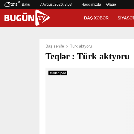
C
Baku
7 Avqust 2026, 3:03
Haqqımızda
Əlaqə
27.5
BAŞ XƏBƏR
SIYASƏ
Baş səhifə
Türk aktyoru
Teqlər : Türk aktyoru
Mədəniyyət