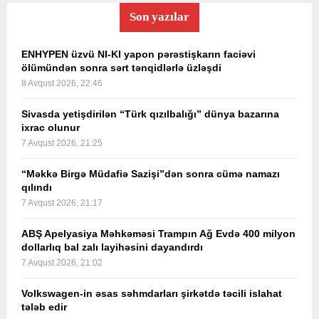
Son yazılar
ENHYPEN üzvü NI-KI yapon pərəstişkarın faciəvi
ölümündən sonra sərt tənqidlərlə üzləşdi
8 Avqust 2026, 22:46
Sivasda yetişdirilən “Türk qızılbalığı” dünya bazarına
ixrac olunur
7 Avqust 2026, 21:25
“Məkkə Birgə Müdafiə Sazişi”dən sonra cümə namazı
qılındı
7 Avqust 2026, 21:17
ABŞ Apelyasiya Məhkəməsi Trampın Ağ Evdə 400 milyon
dollarlıq bal zalı layihəsini dayandırdı
7 Avqust 2026, 21:02
Volkswagen-in əsas səhmdarları şirkətdə təcili islahat
tələb edir