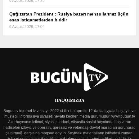
6 Avqust 2026, 17:25
Qırğızıstan Prezidenti: Rusiya bazarı məhsullarımız üçün
əsas istiqamətlərdən biridir
6 Avqust 2026, 17:04
HAQQIMIZDA
Bugun.tv internet tv və saytı 2022-ci ilin ilin aprelin 12-də fəaliyyətə başlayıb və
müstəqil informasiya siyasəti həyata keçirən media qurumudur! www.bugun.tv
Azərbaycanın ictimai, siyasi, mədəni, xüsusilə sosial həyatında baş verən
hadisələri izləyiciyə operativ, qərəzsiz və vətəndaş-dövlət maraqları qorunaraq
çatdırmağı qarşısına məqsəd qoyub. Saytdakı materialların istifadəsi zamanı
istinad edilməsi vacibdir. Məlumat internet səhifələrində istifadə edildikdə