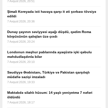
7 Avqust 2026, 20:51
Şimali Koreyada isti havaya qarşı it əti şorbası tövsiyə
edildi
7 Avqust 2026, 20:36
Dunay çayının səviyyəsi aşağı düşdü, qədim Roma
körpüsünün qalıqları üzə çıxdı
7 Avqust 2026, 20:24
Londonun məşhur pablarında ayaqüstə içki qəbulu
məhdudlaşdırıla bilər
7 Avqust 2026, 20:10
Səudiyyə Ərəbistanı, Türkiyə və Pakistan qarşılıqlı
müdafiə sazişi imzaladı
7 Avqust 2026, 19:33
Məktəbdə silahlı hücum: 14 yaşlı yeniyetmə 7 nəfəri
öldürdü
7 Avqust 2026, 18:17