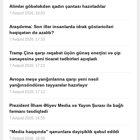
Alimlər göbələkdən qadın çantası hazırladılar
7 Avqust 2026, 18:03
Araşdırma: Son illər insanlarda idrak göstəriciləri
həqiqətən də azalıb?
7 Avqust 2026, 17:33
Tramp Çinə qarşı rəqabət üçün günəş enerjisi və çip
sənayesinə yeni ticarət tədbirləri açıqladı
7 Avqust 2026, 17:22
Avropa meşə yanğınlarına qarşı yeni nəsil
yanğınsöndürən təyyarələr hazırlayır
7 Avqust 2026, 17:12
Prezident İlham Əliyev Media və Yayım Şurası ilə bağlı
fərmanı təsdiqlədi
7 Avqust 2026, 16:55
“Media haqqında” qanunlara dəyişiklik qəbul edildi
7 Avqust 2026, 16:49