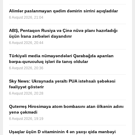
Alimlər paslanmayan qədim dəmirin sirrini açıqladılar
6 Avqust 2026, 21:04
ABŞ, Pentaqon Rusiya və Çinə nüvə planı hazırladığı
üçün İrana zərbələri dayandırır
6 Avqust 2026, 20:44
Türkiyəli media nümayəndələri Qarabağda aparılan
bərpa-quruculuq işləri ilə tanış oldular
6 Avqust 2026, 20:36
Sky News: Ukraynada yeraltı PUA istehsalı şəbəkəsi
fəaliyyət göstərir
6 Avqust 2026, 20:28
Quterreş Hirosimaya atom bombasını atan ölkənin adını
yenə çəkmədi
6 Avqust 2026, 19:19
Uşaqlar üçün D vitamininin 4 ən yaxşı qida mənbəyi