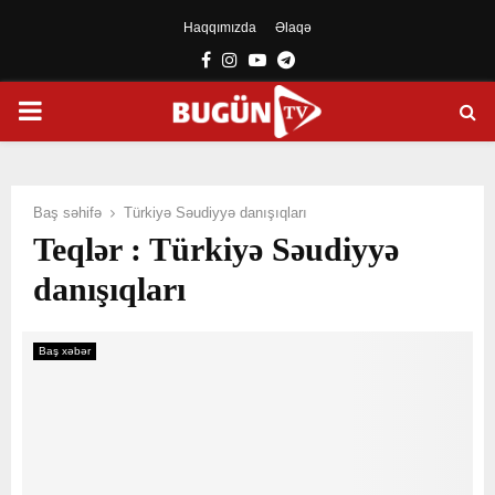
Haqqımızda
Əlaqə
Facebook
Instagram
Youtube
Telegram
PRIMARY
MENU
Baş səhifə
Türkiyə Səudiyyə danışıqları
Teqlər : Türkiyə Səudiyyə
danışıqları
Baş xəbər