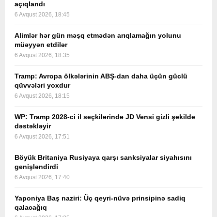
açıqlandı
6 Avqust 2026, 18:45
Alimlər hər gün məşq etmədən arıqlamağın yolunu
müəyyən etdilər
6 Avqust 2026, 18:35
Tramp: Avropa ölkələrinin ABŞ-dan daha üçün güclü
qüvvələri yoxdur
6 Avqust 2026, 18:15
WP: Tramp 2028-ci il seçkilərində JD Vensi gizli şəkildə
dəstəkləyir
6 Avqust 2026, 17:51
Böyük Britaniya Rusiyaya qarşı sanksiyalar siyahısını
genişləndirdi
6 Avqust 2026, 17:40
Yaponiya Baş naziri: Üç qeyri-nüvə prinsipinə sadiq
qalacağıq