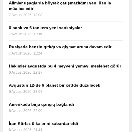
Alimlər uşaqlarda böyrək çatışmazlığını yeni üsulla
müalicə edir
7 Avqust 2026, 13:08
6 bank və 6 tankerə yeni sanksiyalar
7 Avqust 2026, 11:39
Rusiyada benzin qıtlığı və qiymət artımı davam edir
7 Avqust 2026, 11:24
Həkimlər avqustda bu 4 meyvəni yeməyi məsləhət görür
6 Avqust 2026, 22:27
Avqustun 12-də 6 planet bir xəttdə düzüləcək
6 Avqust 2026, 22:07
Amerikada birja qarışıq bağlandı
6 Avqust 2026, 22:00
İran Körfəz ölkələrini xəbərdar etdi
6 Avqust 2026, 21:41