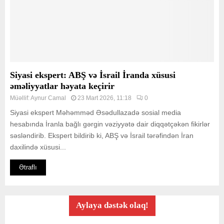
Siyasi ekspert: ABŞ və İsrail İranda xüsusi
əməliyyatlar həyata keçirir
Müəllif:
Aynur Camal
23 Mart 2026, 11:18
0
Siyasi ekspert Məhəmməd Əsədullazadə sosial media
hesabında İranla bağlı gərgin vəziyyətə dair diqqətçəkən fikirlər
səsləndirib. Ekspert bildirib ki, ABŞ və İsrail tərəfindən İran
daxilində xüsusi...
Ətraflı
Aylaya dəstək olaq!