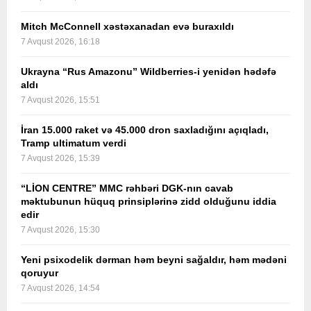
Mitch McConnell xəstəxanadan evə buraxıldı
7 Avqust 2026, 16:18
Ukrayna “Rus Amazonu” Wildberries-i yenidən hədəfə
aldı
7 Avqust 2026, 15:51
İran 15.000 raket və 45.000 dron saxladığını açıqladı,
Tramp ultimatum verdi
7 Avqust 2026, 15:39
“LİON CENTRE” MMC rəhbəri DGK-nın cavab
məktubunun hüquq prinsiplərinə zidd olduğunu iddia
edir
7 Avqust 2026, 15:30
Yeni psixodelik dərman həm beyni sağaldır, həm mədəni
qoruyur
7 Avqust 2026, 14:54