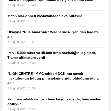
7 Avqust 2026, 16:49
Mitch McConnell xəstəxanadan evə buraxıldı
7 Avqust 2026, 16:18
Ukrayna “Rus Amazonu” Wildberries-i yenidən hədəfə
aldı
7 Avqust 2026, 15:51
İran 15.000 raket və 45.000 dron saxladığını açıqladı,
Tramp ultimatum verdi
7 Avqust 2026, 15:39
“LİON CENTRE” MMC rəhbəri DGK-nın cavab
məktubunun hüquq prinsiplərinə zidd olduğunu iddia
edir
7 Avqust 2026, 15:30
Yeni psixodelik dərman həm beyni sağaldır, həm mədəni
qoruyur
7 Avqust 2026, 14:54