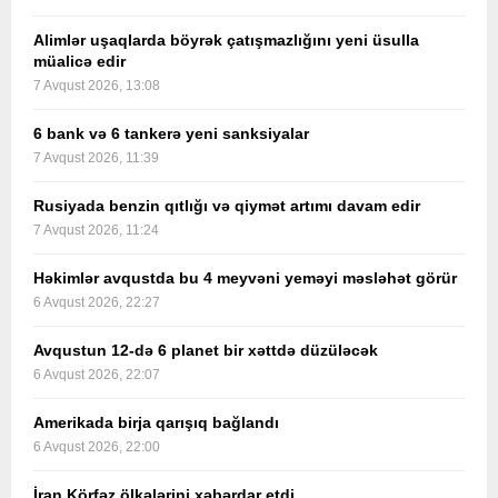
Alimlər uşaqlarda böyrək çatışmazlığını yeni üsulla
müalicə edir
7 Avqust 2026, 13:08
6 bank və 6 tankerə yeni sanksiyalar
7 Avqust 2026, 11:39
Rusiyada benzin qıtlığı və qiymət artımı davam edir
7 Avqust 2026, 11:24
Həkimlər avqustda bu 4 meyvəni yeməyi məsləhət görür
6 Avqust 2026, 22:27
Avqustun 12-də 6 planet bir xəttdə düzüləcək
6 Avqust 2026, 22:07
Amerikada birja qarışıq bağlandı
6 Avqust 2026, 22:00
İran Körfəz ölkələrini xəbərdar etdi