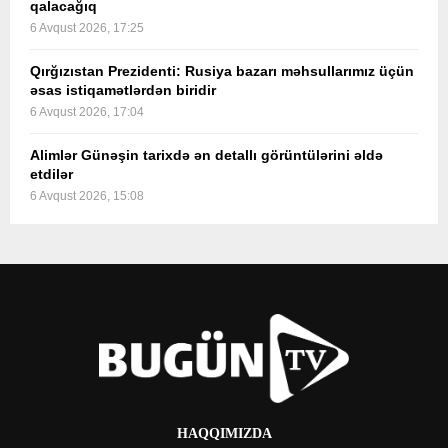
qalacağıq
6 Avqust 2026, 17:25
Qırğızıstan Prezidenti: Rusiya bazarı məhsullarımız üçün
əsas istiqamətlərdən biridir
6 Avqust 2026, 17:04
Alimlər Günəşin tarixdə ən detallı görüntülərini əldə
etdilər
6 Avqust 2026, 15:08
HAQQIMIZDA