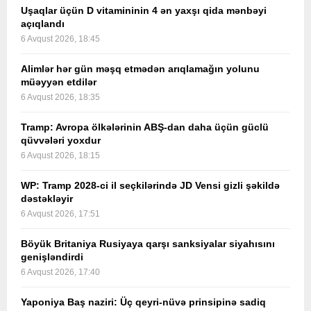
Uşaqlar üçün D vitamininin 4 ən yaxşı qida mənbəyi
açıqlandı
6 Avqust 2026, 18:45
Alimlər hər gün məşq etmədən arıqlamağın yolunu
müəyyən etdilər
6 Avqust 2026, 18:35
Tramp: Avropa ölkələrinin ABŞ-dan daha üçün güclü
qüvvələri yoxdur
6 Avqust 2026, 18:15
WP: Tramp 2028-ci il seçkilərində JD Vensi gizli şəkildə
dəstəkləyir
6 Avqust 2026, 17:51
Böyük Britaniya Rusiyaya qarşı sanksiyalar siyahısını
genişləndirdi
6 Avqust 2026, 17:40
Yaponiya Baş naziri: Üç qeyri-nüvə prinsipinə sadiq