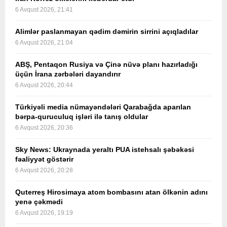
6 Avqust 2026, 21:41
Alimlər paslanmayan qədim dəmirin sirrini açıqladılar
6 Avqust 2026, 21:04
ABŞ, Pentaqon Rusiya və Çinə nüvə planı hazırladığı
üçün İrana zərbələri dayandırır
6 Avqust 2026, 20:44
Türkiyəli media nümayəndələri Qarabağda aparılan
bərpa-quruculuq işləri ilə tanış oldular
6 Avqust 2026, 20:36
Sky News: Ukraynada yeraltı PUA istehsalı şəbəkəsi
fəaliyyət göstərir
6 Avqust 2026, 20:28
Quterreş Hirosimaya atom bombasını atan ölkənin adını
yenə çəkmədi
6 Avqust 2026, 19:19