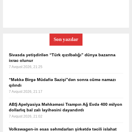
Son yazılar
Sivasda yetişdirilən “Türk qızılbalığı” dünya bazarına
ixrac olunur
7 Avqust 2026, 21:25
“Məkkə Birgə Müdafiə Sazişi”dən sonra cümə namazı
qılındı
7 Avqust 2026, 21:17
ABŞ Apelyasiya Məhkəməsi Trampın Ağ Evdə 400 milyon
dollarlıq bal zalı layihəsini dayandırdı
7 Avqust 2026, 21:02
Volkswagen-in əsas səhmdarları şirkətdə təcili islahat