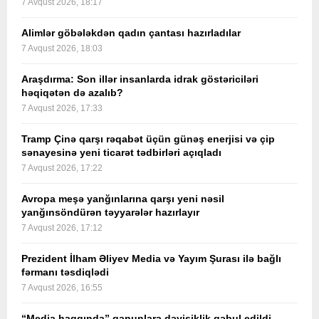
7 Avqust 2026, 18:17
Alimlər göbələkdən qadın çantası hazırladılar
7 Avqust 2026, 18:03
Araşdırma: Son illər insanlarda idrak göstəriciləri
həqiqətən də azalıb?
7 Avqust 2026, 17:33
Tramp Çinə qarşı rəqabət üçün günəş enerjisi və çip
sənayesinə yeni ticarət tədbirləri açıqladı
7 Avqust 2026, 17:22
Avropa meşə yanğınlarına qarşı yeni nəsil
yanğınsöndürən təyyarələr hazırlayır
7 Avqust 2026, 17:12
Prezident İlham Əliyev Media və Yayım Şurası ilə bağlı
fərmanı təsdiqlədi
7 Avqust 2026, 16:55
“Media haqqında” qanunlara dəyişiklik qəbul edildi