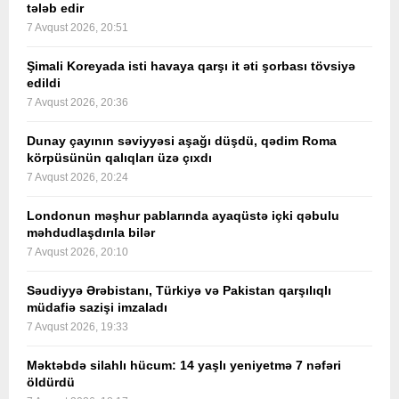
tələb edir
7 Avqust 2026, 20:51
Şimali Koreyada isti havaya qarşı it əti şorbası tövsiyə
edildi
7 Avqust 2026, 20:36
Dunay çayının səviyyəsi aşağı düşdü, qədim Roma
körpüsünün qalıqları üzə çıxdı
7 Avqust 2026, 20:24
Londonun məşhur pablarında ayaqüstə içki qəbulu
məhdudlaşdırıla bilər
7 Avqust 2026, 20:10
Səudiyyə Ərəbistanı, Türkiyə və Pakistan qarşılıqlı
müdafiə sazişi imzaladı
7 Avqust 2026, 19:33
Məktəbdə silahlı hücum: 14 yaşlı yeniyetmə 7 nəfəri
öldürdü