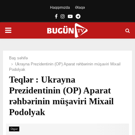
Haqqımızda
Əlaqə
Facebook
Instagram
Youtube
Telegram
PRIMARY
MENU
Baş səhifə
Ukrayna Prezidentinin (OP) Aparat rəhbərinin müşaviri Mixail
Podolyak
Teqlər : Ukrayna
Prezidentinin (OP) Aparat
rəhbərinin müşaviri Mixail
Podolyak
Digər