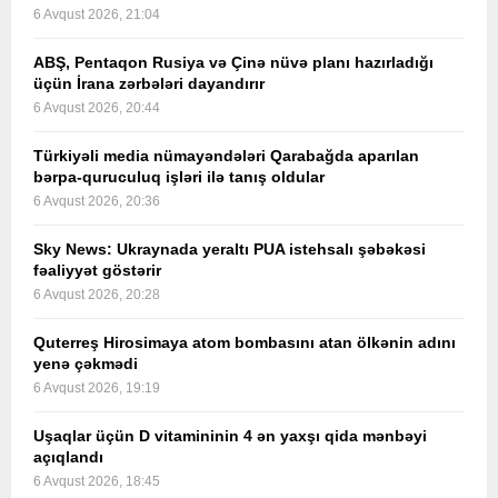
6 Avqust 2026, 21:04
ABŞ, Pentaqon Rusiya və Çinə nüvə planı hazırladığı
üçün İrana zərbələri dayandırır
6 Avqust 2026, 20:44
Türkiyəli media nümayəndələri Qarabağda aparılan
bərpa-quruculuq işləri ilə tanış oldular
6 Avqust 2026, 20:36
Sky News: Ukraynada yeraltı PUA istehsalı şəbəkəsi
fəaliyyət göstərir
6 Avqust 2026, 20:28
Quterreş Hirosimaya atom bombasını atan ölkənin adını
yenə çəkmədi
6 Avqust 2026, 19:19
Uşaqlar üçün D vitamininin 4 ən yaxşı qida mənbəyi
açıqlandı
6 Avqust 2026, 18:45