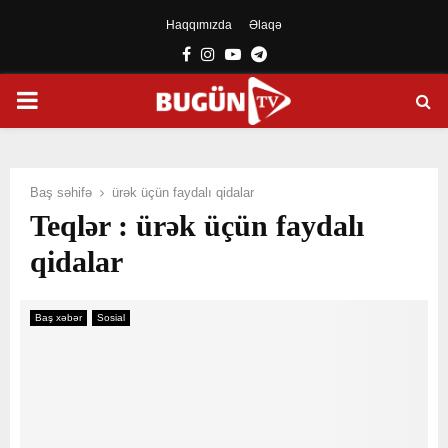
Haqqımızda
Əlaqə
Facebook
Instagram
Youtube
Telegram
PRIMARY
MENU
Baş səhifə
ürək üçün faydalı qidalar
Teqlər : ürək üçün faydalı
qidalar
Baş xəbər
Sosial