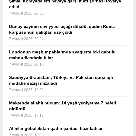
Şimali Koreyada isti havaya qarşı it əti şorbası tövsiyə
edildi
7 Avqust 2026, 20:36
Dunay çayının səviyyəsi aşağı düşdü, qədim Roma
körpüsünün qalıqları üzə çıxdı
7 Avqust 2026, 20:24
Londonun məşhur pablarında ayaqüstə içki qəbulu
məhdudlaşdırıla bilər
7 Avqust 2026, 20:10
Səudiyyə Ərəbistanı, Türkiyə və Pakistan qarşılıqlı
müdafiə sazişi imzaladı
7 Avqust 2026, 19:33
Məktəbdə silahlı hücum: 14 yaşlı yeniyetmə 7 nəfəri
öldürdü
7 Avqust 2026, 18:17
Alimlər göbələkdən qadın çantası hazırladılar
7 Avqust 2026, 18:03