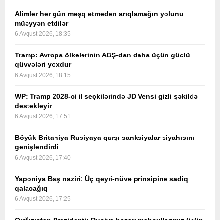
Alimlər hər gün məşq etmədən arıqlamağın yolunu
müəyyən etdilər
6 Avqust 2026, 18:35
Tramp: Avropa ölkələrinin ABŞ-dan daha üçün güclü
qüvvələri yoxdur
6 Avqust 2026, 18:15
WP: Tramp 2028-ci il seçkilərində JD Vensi gizli şəkildə
dəstəkləyir
6 Avqust 2026, 17:51
Böyük Britaniya Rusiyaya qarşı sanksiyalar siyahısını
genişləndirdi
6 Avqust 2026, 17:40
Yaponiya Baş naziri: Üç qeyri-nüvə prinsipinə sadiq
qalacağıq
6 Avqust 2026, 17:25