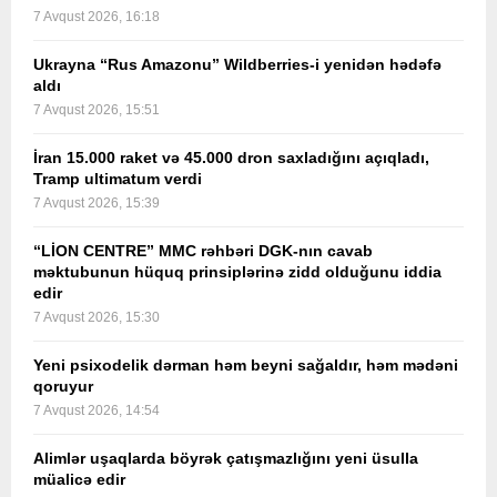
7 Avqust 2026, 16:18
Ukrayna “Rus Amazonu” Wildberries-i yenidən hədəfə
aldı
7 Avqust 2026, 15:51
İran 15.000 raket və 45.000 dron saxladığını açıqladı,
Tramp ultimatum verdi
7 Avqust 2026, 15:39
“LİON CENTRE” MMC rəhbəri DGK-nın cavab
məktubunun hüquq prinsiplərinə zidd olduğunu iddia
edir
7 Avqust 2026, 15:30
Yeni psixodelik dərman həm beyni sağaldır, həm mədəni
qoruyur
7 Avqust 2026, 14:54
Alimlər uşaqlarda böyrək çatışmazlığını yeni üsulla
müalicə edir