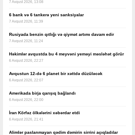
7 Avqust 2026, 13:08
6 bank və 6 tankerə yeni sanksiyalar
7 Avqust 2026, 11:39
Rusiyada benzin qıtlığı və qiymət artımı davam edir
7 Avqust 2026, 11:24
Həkimlər avqustda bu 4 meyvəni yeməyi məsləhət görür
6 Avqust 2026, 22:27
Avqustun 12-də 6 planet bir xəttdə düzüləcək
6 Avqust 2026, 22:07
Amerikada birja qarışıq bağlandı
6 Avqust 2026, 22:00
İran Körfəz ölkələrini xəbərdar etdi
6 Avqust 2026, 21:41
Alimlər paslanmayan qədim dəmirin sirrini açıqladılar