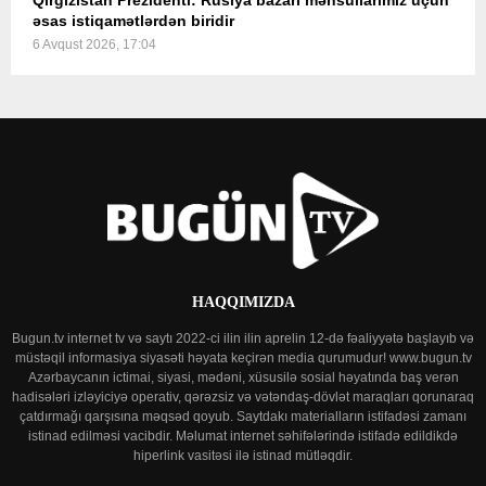
Qırğızıstan Prezidenti: Rusiya bazarı məhsullarımız üçün
əsas istiqamətlərdən biridir
6 Avqust 2026, 17:04
HAQQIMIZDA
Bugun.tv internet tv və saytı 2022-ci ilin ilin aprelin 12-də fəaliyyətə başlayıb və
müstəqil informasiya siyasəti həyata keçirən media qurumudur! www.bugun.tv
Azərbaycanın ictimai, siyasi, mədəni, xüsusilə sosial həyatında baş verən
hadisələri izləyiciyə operativ, qərəzsiz və vətəndaş-dövlət maraqları qorunaraq
çatdırmağı qarşısına məqsəd qoyub. Saytdakı materialların istifadəsi zamanı
istinad edilməsi vacibdir. Məlumat internet səhifələrində istifadə edildikdə
hiperlink vasitəsi ilə istinad mütləqdir.