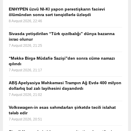
ENHYPEN üzvü NI-KI yapon pərəstişkarın faciəvi
ölümündən sonra sərt tənqidlərlə üzləşdi
8 Avqust 2026, 22:46
Sivasda yetişdirilən “Türk qızılbalığı” dünya bazarına
ixrac olunur
7 Avqust 2026, 21:25
“Məkkə Birgə Müdafiə Sazişi”dən sonra cümə namazı
qılındı
7 Avqust 2026, 21:17
ABŞ Apelyasiya Məhkəməsi Trampın Ağ Evdə 400 milyon
dollarlıq bal zalı layihəsini dayandırdı
7 Avqust 2026, 21:02
Volkswagen-in əsas səhmdarları şirkətdə təcili islahat
tələb edir
7 Avqust 2026, 20:51