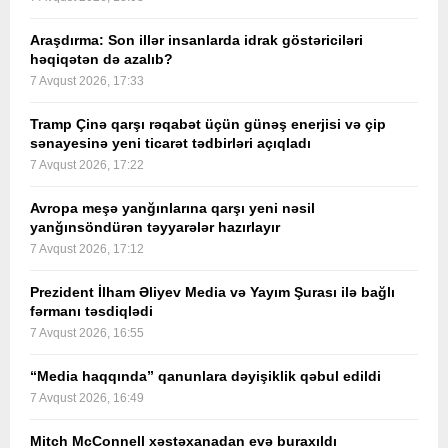
Araşdırma: Son illər insanlarda idrak göstəriciləri
həqiqətən də azalıb?
7 Avqust 2026, 17:33
Tramp Çinə qarşı rəqabət üçün günəş enerjisi və çip
sənayesinə yeni ticarət tədbirləri açıqladı
7 Avqust 2026, 17:22
Avropa meşə yanğınlarına qarşı yeni nəsil
yanğınsöndürən təyyarələr hazırlayır
7 Avqust 2026, 17:12
Prezident İlham Əliyev Media və Yayım Şurası ilə bağlı
fərmanı təsdiqlədi
7 Avqust 2026, 16:55
“Media haqqında” qanunlara dəyişiklik qəbul edildi
7 Avqust 2026, 16:49
Mitch McConnell xəstəxanadan evə buraxıldı