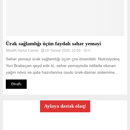
Ürək sağlamlığı üçün faydalı səhər yeməyi
Müəllif:
Aynur Camal
16 Yanvar 2026, 10:00
0
Səhər yeməyi ürək sağlamlığı üçün çox önəmlidir. Nutrisiyoloq
Yuri Brabeçan qeyd edir ki, səhər yeməyində istifadə olunan
yağın növü və qida hazırlanma üsulu ürək-damar sisteminə...
Ətraflı
Aylaya dəstək olaq!