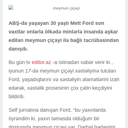
ABŞ-da yaşayan 30 yaşlı Mett Ford son
vaxtlar onlarla ölkədə minlərlə insanda aşkar
edilən meymun çiçəyi ilə bağlı təcrübəsindən
danışıb.
Bu gün tv
editor.az
-a istinadən xəbər verir ki ,
iyunun
17
-də meymun çiçəyi xəstəliyinə tutulan
Ford, yaşadıqlarını və xəstəliyin əlamətlərini izah
edərək, xəstəlik prosesinin çox çətin keçdiyini
bildirib.
Self jurnalına danışan Ford, “bu yaxınlarda
öyrəndim ki, yaxın təmasda olduğum bir
dostumda meymun çiçəyi var. Dərhal bədənimi