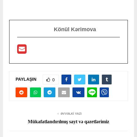
Könül Kərimova
PAYLAŞIN
0
ƏVVƏLKI YAZI
Mükafatlandırılmış sayt və qəzetlərimiz