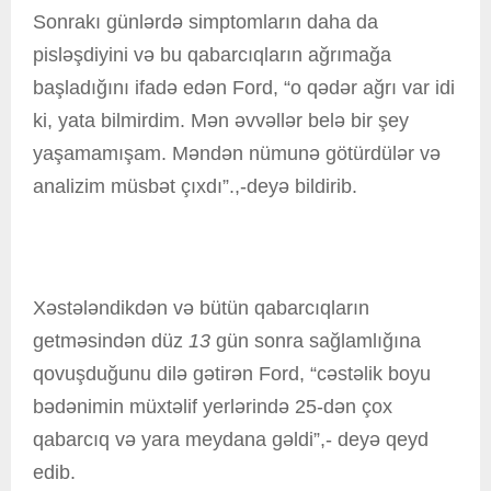
Sonrakı günlərdə simptomların daha da
pisləşdiyini və bu qabarcıqların ağrımağa
başladığını ifadə edən Ford, “o qədər ağrı var idi
ki, yata bilmirdim. Mən əvvəllər belə bir şey
yaşamamışam. Məndən nümunə götürdülər və
analizim müsbət çıxdı”.,-deyə bildirib.
Xəstələndikdən və bütün qabarcıqların
getməsindən düz
13
gün sonra sağlamlığına
qovuşduğunu dilə gətirən Ford, “cəstəlik boyu
bədənimin müxtəlif yerlərində 25-dən çox
qabarcıq və yara meydana gəldi”,- deyə qeyd
edib.