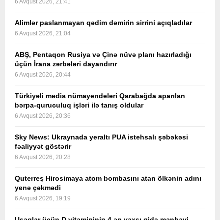
6 Avqust 2026, 21:41
Alimlər paslanmayan qədim dəmirin sirrini açıqladılar
6 Avqust 2026, 21:04
ABŞ, Pentaqon Rusiya və Çinə nüvə planı hazırladığı
üçün İrana zərbələri dayandırır
6 Avqust 2026, 20:44
Türkiyəli media nümayəndələri Qarabağda aparılan
bərpa-quruculuq işləri ilə tanış oldular
6 Avqust 2026, 20:36
Sky News: Ukraynada yeraltı PUA istehsalı şəbəkəsi
fəaliyyət göstərir
6 Avqust 2026, 20:28
Quterreş Hirosimaya atom bombasını atan ölkənin adını
yenə çəkmədi
6 Avqust 2026, 19:19
Uşaqlar üçün D vitamininin 4 ən yaxşı qida mənbəyi