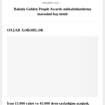
NÖVBƏTI YAZI
Bakıda Golden People Awards mükafatlandırma
mərasimi baş tutub
OXŞAR XƏBƏRLƏR
İran 15.000 raket və 45.000 dron saxladığını açıqladı,