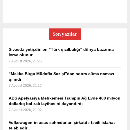
Son yazılar
Sivasda yetişdirilən “Türk qızılbalığı” dünya bazarına
ixrac olunur
7 Avqust 2026, 21:25
“Məkkə Birgə Müdafiə Sazişi”dən sonra cümə namazı
qılındı
7 Avqust 2026, 21:17
ABŞ Apelyasiya Məhkəməsi Trampın Ağ Evdə 400 milyon
dollarlıq bal zalı layihəsini dayandırdı
7 Avqust 2026, 21:02
Volkswagen-in əsas səhmdarları şirkətdə təcili islahat
tələb edir