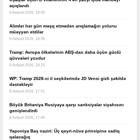
açıqlandı
6 Avqust 2026, 18:45
Alimlər hər gün məşq etmədən arıqlamağın yolunu
müəyyən etdilər
6 Avqust 2026, 18:35
Tramp: Avropa ölkələrinin ABŞ-dan daha üçün güclü
qüvvələri yoxdur
6 Avqust 2026, 18:15
WP: Tramp 2028-ci il seçkilərində JD Vensi gizli şəkildə
dəstəkləyir
6 Avqust 2026, 17:51
Böyük Britaniya Rusiyaya qarşı sanksiyalar siyahısını
genişləndirdi
6 Avqust 2026, 17:40
Yaponiya Baş naziri: Üç qeyri-nüvə prinsipinə sadiq
qalacağıq