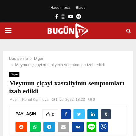
Haqqımızda
Əlaqə
Facebook
Instagram
Youtube
Telegram
PRIMARY
MENU
Baş səhifə
Digər
Meymun çiçəyi xəstəliyinin semptomları izah edildi
Digər
Meymun çiçəyi xəstəliyinin semptomları
izah edildi
Müəllif:
Könül Kərimova
1 İyul 2022, 18:23
0
PAYLAŞIN
0