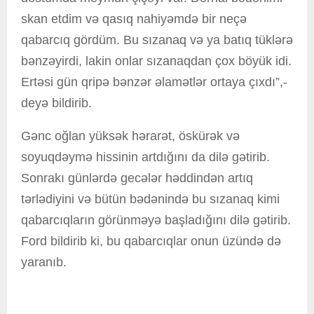
skan etdim və qasıq nahiyəmdə bir neçə
qabarcıq gördüm. Bu sızanaq və ya batıq tüklərə
bənzəyirdi, lakin onlar sızanaqdan çox böyük idi.
Ertəsi gün qripə bənzər əlamətlər ortaya çıxdı”,-
deyə bildirib.
Gənc oğlan yüksək hərarət, öskürək və
soyuqdəymə hissinin artdığını da dilə gətirib.
Sonrakı günlərdə gecələr həddindən artıq
tərlədiyini və bütün bədənində bu sızanaq kimi
qabarcıqların görünməyə başladığını dilə gətirib.
Ford bildirib ki, bu qabarcıqlar onun üzündə də
yaranıb.