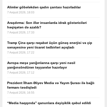
Alimlər göbələkdən qadın çantası hazırladılar
7 Avqust 2026, 18:03
Araşdırma: Son illər insanlarda idrak göstəriciləri
həqiqətən də azalıb?
7 Avqust 2026, 17:33
Tramp Çinə qarşı rəqabət üçün günəş enerjisi və çip
sənayesinə yeni ticarət tədbirləri açıqladı
7 Avqust 2026, 17:22
Avropa meşə yanğınlarına qarşı yeni nəsil
yanğınsöndürən təyyarələr hazırlayır
7 Avqust 2026, 17:12
Prezident İlham Əliyev Media və Yayım Şurası ilə bağlı
fərmanı təsdiqlədi
7 Avqust 2026, 16:55
“Media haqqında” qanunlara dəyişiklik qəbul edildi