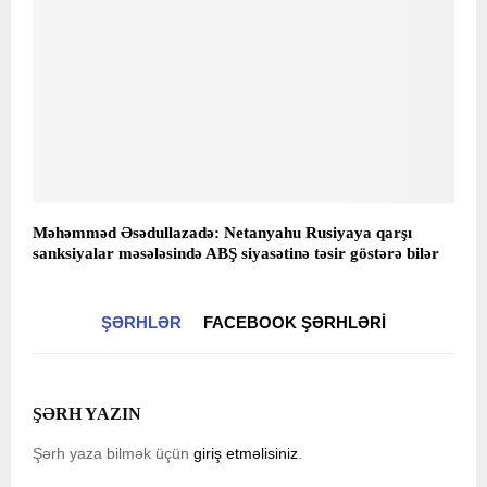
Məhəmməd Əsədullazadə: Netanyahu Rusiyaya qarşı
sanksiyalar məsələsində ABŞ siyasətinə təsir göstərə bilər
ŞƏRHLƏR
FACEBOOK ŞƏRHLƏRI
ŞƏRH YAZIN
Şərh yaza bilmək üçün
giriş etməlisiniz
.