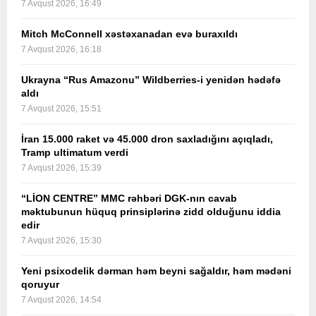
7 Avqust 2026, 16:49
Mitch McConnell xəstəxanadan evə buraxıldı
7 Avqust 2026, 16:18
Ukrayna “Rus Amazonu” Wildberries-i yenidən hədəfə
aldı
7 Avqust 2026, 15:51
İran 15.000 raket və 45.000 dron saxladığını açıqladı,
Tramp ultimatum verdi
7 Avqust 2026, 15:39
“LİON CENTRE” MMC rəhbəri DGK-nın cavab
məktubunun hüquq prinsiplərinə zidd olduğunu iddia
edir
7 Avqust 2026, 15:30
Yeni psixodelik dərman həm beyni sağaldır, həm mədəni
qoruyur
7 Avqust 2026, 14:54