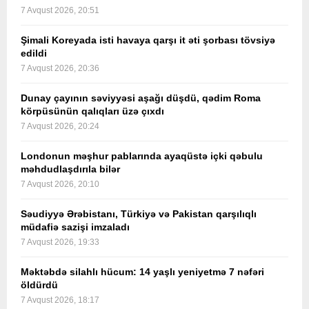
7 Avqust 2026, 20:51
Şimali Koreyada isti havaya qarşı it əti şorbası tövsiyə
edildi
7 Avqust 2026, 20:36
Dunay çayının səviyyəsi aşağı düşdü, qədim Roma
körpüsünün qalıqları üzə çıxdı
7 Avqust 2026, 20:24
Londonun məşhur pablarında ayaqüstə içki qəbulu
məhdudlaşdırıla bilər
7 Avqust 2026, 20:10
Səudiyyə Ərəbistanı, Türkiyə və Pakistan qarşılıqlı
müdafiə sazişi imzaladı
7 Avqust 2026, 19:33
Məktəbdə silahlı hücum: 14 yaşlı yeniyetmə 7 nəfəri
öldürdü
7 Avqust 2026, 18:17