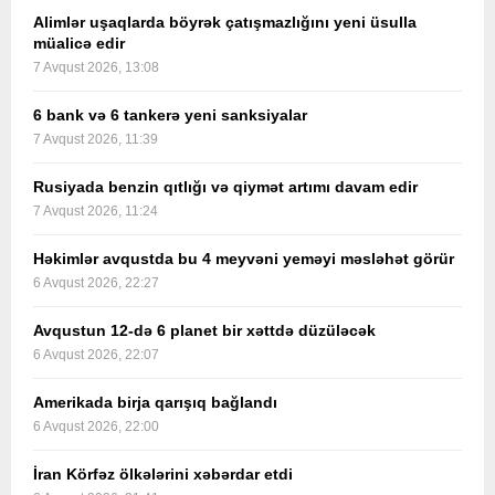
Alimlər uşaqlarda böyrək çatışmazlığını yeni üsulla
müalicə edir
7 Avqust 2026, 13:08
6 bank və 6 tankerə yeni sanksiyalar
7 Avqust 2026, 11:39
Rusiyada benzin qıtlığı və qiymət artımı davam edir
7 Avqust 2026, 11:24
Həkimlər avqustda bu 4 meyvəni yeməyi məsləhət görür
6 Avqust 2026, 22:27
Avqustun 12-də 6 planet bir xəttdə düzüləcək
6 Avqust 2026, 22:07
Amerikada birja qarışıq bağlandı
6 Avqust 2026, 22:00
İran Körfəz ölkələrini xəbərdar etdi