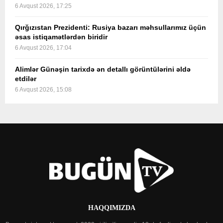
6 Avqust 2026, 17:25
Qırğızıstan Prezidenti: Rusiya bazarı məhsullarımız üçün
əsas istiqamətlərdən biridir
6 Avqust 2026, 17:04
Alimlər Günəşin tarixdə ən detallı görüntülərini əldə
etdilər
6 Avqust 2026, 15:08
HAQQIMIZDA