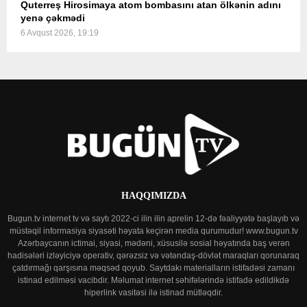
Quterreş Hirosimaya atom bombasını atan ölkənin adını
yenə çəkmədi
6 Avqust 2026, 19:19
HAQQIMIZDA
Bugun.tv internet tv və saytı 2022-ci ilin ilin aprelin 12-də fəaliyyətə başlayıb və
müstəqil informasiya siyasəti həyata keçirən media qurumudur! www.bugun.tv
Azərbaycanın ictimai, siyasi, mədəni, xüsusilə sosial həyatında baş verən
hadisələri izləyiciyə operativ, qərəzsiz və vətəndaş-dövlət maraqları qorunaraq
çatdırmağı qarşısına məqsəd qoyub. Saytdakı materialların istifadəsi zamanı
istinad edilməsi vacibdir. Məlumat internet səhifələrində istifadə edildikdə
hiperlink vasitəsi ilə istinad mütləqdir.