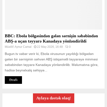
BBC: Ebola bölgəsindən gələn sərnişin səbəbindən
ABŞ-a uçan təyyarə Kanadaya yönləndirildi
Müəllif:
Aynur Camal
22 May 2026, 16:48
0
Bugun.tv xəbər verir ki, Ebola virusunun yayıldığı bölgədən
gələn bir sərnişinin səhvən ABŞ istiqamətli təyyarəyə minməsi
səbəbindən təyyarə Kanadaya yönləndirilib. Məlumatına görə,
hadisə beynəlxalq səhiyyə...
Ətraflı
Aylaya dəstək olaq!