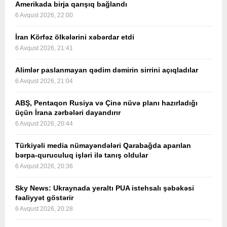
Amerikada birja qarışıq bağlandı
6 Avqust 2026, 22:00
İran Körfəz ölkələrini xəbərdar etdi
6 Avqust 2026, 21:41
Alimlər paslanmayan qədim dəmirin sirrini açıqladılar
6 Avqust 2026, 21:04
ABŞ, Pentaqon Rusiya və Çinə nüvə planı hazırladığı
üçün İrana zərbələri dayandırır
6 Avqust 2026, 20:44
Türkiyəli media nümayəndələri Qarabağda aparılan
bərpa-quruculuq işləri ilə tanış oldular
6 Avqust 2026, 20:36
Sky News: Ukraynada yeraltı PUA istehsalı şəbəkəsi
fəaliyyət göstərir
6 Avqust 2026, 20:28