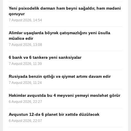
Yeni psixodelik dərman həm beyni sağaldır, həm mədəni
qoruyur
7 Avqust 2026, 14:54
Alimlər uşaqlarda böyrək çatışmazlığını yeni üsulla
müalicə edir
7 Avqust 2026, 13:08
6 bank və 6 tankerə yeni sanksiyalar
7 Avqust 2026, 11:39
Rusiyada benzin qıtlığı və qiymət artımı davam edir
7 Avqust 2026, 11:24
Həkimlər avqustda bu 4 meyvəni yeməyi məsləhət görür
6 Avqust 2026, 22:27
Avqustun 12-də 6 planet bir xəttdə düzüləcək
6 Avqust 2026, 22:07