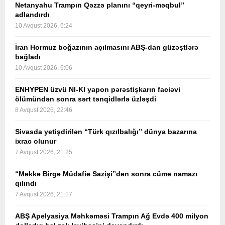
Netanyahu Trampın Qəzzə planını “qeyri-məqbul”
adlandırdı
10 Avqust 2026, 6:24
İran Hormuz boğazının açılmasını ABŞ-dan güzəştlərə
bağladı
10 Avqust 2026, 6:06
ENHYPEN üzvü NI-KI yapon pərəstişkarın faciəvi
ölümündən sonra sərt tənqidlərlə üzləşdi
8 Avqust 2026, 22:46
Sivasda yetişdirilən “Türk qızılbalığı” dünya bazarına
ixrac olunur
7 Avqust 2026, 21:25
“Məkkə Birgə Müdafiə Sazişi”dən sonra cümə namazı
qılındı
7 Avqust 2026, 21:17
ABŞ Apelyasiya Məhkəməsi Trampın Ağ Evdə 400 milyon