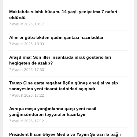
Məktəbdə silahlı hücum: 14 yaşlı yeniyetmə 7 nəfəri
öldürdü
7 Avqust 2026, 18:17
Alimlər göbələkdən qadın çantası hazırladılar
7 Avqust 2026, 18:03
Araşdırma: Son illər insanlarda idrak göstəriciləri
həqiqətən də azalıb?
7 Avqust 2026, 17:33
Tramp Çinə qarşı rəqabət üçün günəş enerjisi və çip
sənayesinə yeni ticarət tədbirləri açıqladı
7 Avqust 2026, 17:22
Avropa meşə yanğınlarına qarşı yeni nəsil
yanğınsöndürən təyyarələr hazırlayır
7 Avqust 2026, 17:12
Prezident İlham Əliyev Media və Yayım Şurası ilə bağlı