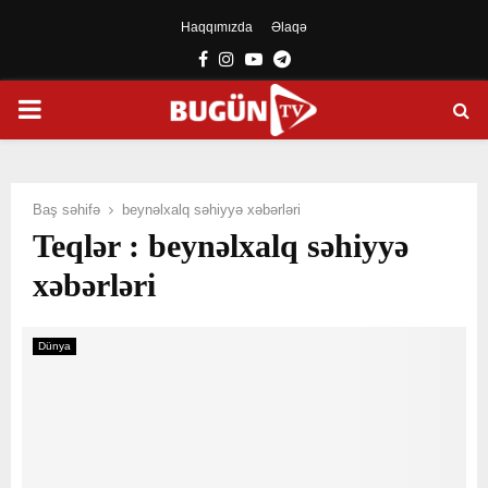
Haqqımızda
Əlaqə
Facebook
Instagram
Youtube
Telegram
PRIMARY
MENU
Baş səhifə
beynəlxalq səhiyyə xəbərləri
Teqlər : beynəlxalq səhiyyə
xəbərləri
Dünya