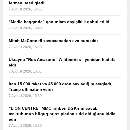
fərmanı təsdiqlədi
7 Avqust 2026, 16:55
“Media haqqında” qanunlara dəyişiklik qəbul edildi
7 Avqust 2026, 16:49
Mitch McConnell xəstəxanadan evə buraxıldı
7 Avqust 2026, 16:18
Ukrayna “Rus Amazonu” Wildberries-i yenidən hədəfə
aldı
7 Avqust 2026, 15:51
İran 15.000 raket və 45.000 dron saxladığını açıqladı,
Tramp ultimatum verdi
7 Avqust 2026, 15:39
“LİON CENTRE” MMC rəhbəri DGK-nın cavab
məktubunun hüquq prinsiplərinə zidd olduğunu iddia
edir
7 Avqust 2026, 15:30