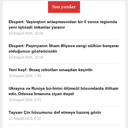
Son yazılar
Ekspert: Vaşinqton anlaşmasından bir il sonra regionda
yeni iqtisadi imkanlar yaranır
10 Avqust 2026, 10:26
Ekspert: Paşinyanın İlham Əliyevə zəngi sülhün bərqərar
olduğunun göstəricisidir
10 Avqust 2026, 10:19
Yeni kəşf: Ərzaq robotları sınaqdan keçirilir
10 Avqust 2026, 7:00
Ukrayna və Rusiya bir-birini ölümcül hücumlarda ittiham
edir, Odessa limanına ziyan dəydi
10 Avqust 2026, 6:51
Tayvan Çin hücumunu dəf etməyə hazırıq görür
10 Avqust 2026, 6:32