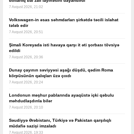
dollarlıq bal zalı layihəsini dayandırdı
7 Avqust 2026, 21:02
Volkswagen-in əsas səhmdarları şirkətdə təcili islahat
tələb edir
7 Avqust 2026, 20:51
Şimali Koreyada isti havaya qarşı it əti şorbası tövsiyə
edildi
7 Avqust 2026, 20:36
Dunay çayının səviyyəsi aşağı düşdü, qədim Roma
körpüsünün qalıqları üzə çıxdı
7 Avqust 2026, 20:24
Londonun məşhur pablarında ayaqüstə içki qəbulu
məhdudlaşdırıla bilər
7 Avqust 2026, 20:10
Səudiyyə Ərəbistanı, Türkiyə və Pakistan qarşılıqlı
müdafiə sazişi imzaladı
7 Avqust 2026, 19:33