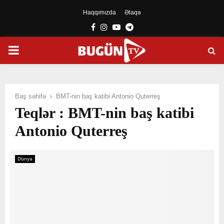
Haqqımızda
Əlaqə
Facebook
Instagram
Youtube
Telegram
PRIMARY
MENU
Baş səhifə
BMT-nin baş katibi Antonio Quterreş
Teqlər : BMT-nin baş katibi
Antonio Quterreş
Dünya