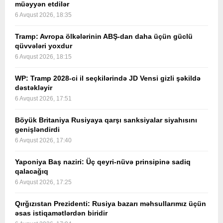
müəyyən etdilər
6 Avqust 2026, 18:35
Tramp: Avropa ölkələrinin ABŞ-dan daha üçün güclü
qüvvələri yoxdur
6 Avqust 2026, 18:15
WP: Tramp 2028-ci il seçkilərində JD Vensi gizli şəkildə
dəstəkləyir
6 Avqust 2026, 17:51
Böyük Britaniya Rusiyaya qarşı sanksiyalar siyahısını
genişləndirdi
6 Avqust 2026, 17:40
Yaponiya Baş naziri: Üç qeyri-nüvə prinsipinə sadiq
qalacağıq
6 Avqust 2026, 17:25
Qırğızıstan Prezidenti: Rusiya bazarı məhsullarımız üçün
əsas istiqamətlərdən biridir