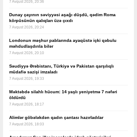
7 Avqust 2026, 20:36
Dunay çayının səviyyəsi aşağı düşdü, qədim Roma
körpüsünün qalıqları üzə çıxdı
7 Avqust 2026, 20:24
Londonun məşhur pablarında ayaqüstə içki qəbulu
məhdudlaşdırıla bilər
7 Avqust 2026, 20:10
Səudiyyə Ərəbistanı, Türkiyə və Pakistan qarşılıqlı
müdafiə sazişi imzaladı
7 Avqust 2026, 19:33
Məktəbdə silahlı hücum: 14 yaşlı yeniyetmə 7 nəfəri
öldürdü
7 Avqust 2026, 18:17
Alimlər göbələkdən qadın çantası hazırladılar
7 Avqust 2026, 18:03