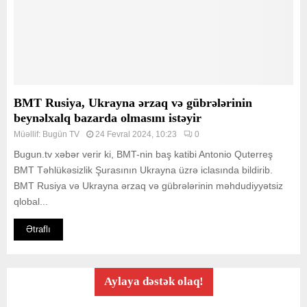
BMT Rusiya, Ukrayna ərzaq və gübrələrinin
beynəlxalq bazarda olmasını istəyir
Müəllif:
Bugün TV
24 Fevral 2024, 10:23
0
Bugun.tv xəbər verir ki, BMT-nin baş katibi Antonio Quterreş
BMT Təhlükəsizlik Şurasının Ukrayna üzrə iclasında bildirib.
BMT Rusiya və Ukrayna ərzaq və gübrələrinin məhdudiyyətsiz
qlobal...
Ətraflı
Aylaya dəstək olaq!