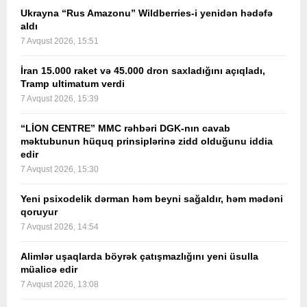
Ukrayna “Rus Amazonu” Wildberries-i yenidən hədəfə
aldı
7 Avqust 2026, 15:51
İran 15.000 raket və 45.000 dron saxladığını açıqladı,
Tramp ultimatum verdi
7 Avqust 2026, 15:39
“LİON CENTRE” MMC rəhbəri DGK-nın cavab
məktubunun hüquq prinsiplərinə zidd olduğunu iddia
edir
7 Avqust 2026, 15:30
Yeni psixodelik dərman həm beyni sağaldır, həm mədəni
qoruyur
7 Avqust 2026, 14:54
Alimlər uşaqlarda böyrək çatışmazlığını yeni üsulla
müalicə edir
7 Avqust 2026, 13:08