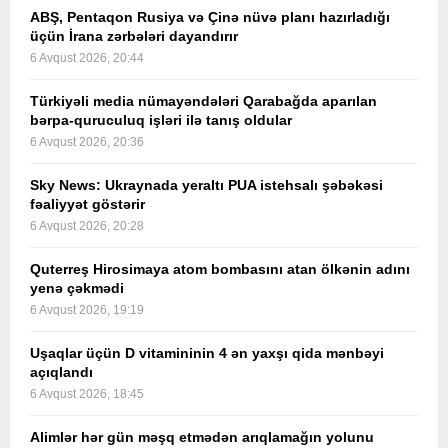
ABŞ, Pentaqon Rusiya və Çinə nüvə planı hazırladığı
üçün İrana zərbələri dayandırır
6 Avqust 2026, 20:44
Türkiyəli media nümayəndələri Qarabağda aparılan
bərpa-quruculuq işləri ilə tanış oldular
6 Avqust 2026, 20:36
Sky News: Ukraynada yeraltı PUA istehsalı şəbəkəsi
fəaliyyət göstərir
6 Avqust 2026, 20:28
Quterreş Hirosimaya atom bombasını atan ölkənin adını
yenə çəkmədi
6 Avqust 2026, 19:19
Uşaqlar üçün D vitamininin 4 ən yaxşı qida mənbəyi
açıqlandı
6 Avqust 2026, 18:45
Alimlər hər gün məşq etmədən arıqlamağın yolunu