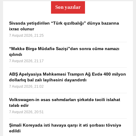
Son yazılar
Sivasda yetişdirilən “Türk qızılbalığı” dünya bazarına
ixrac olunur
7 Avqust 2026, 21:25
“Məkkə Birgə Müdafiə Sazişi”dən sonra cümə namazı
qılındı
7 Avqust 2026, 21:17
ABŞ Apelyasiya Məhkəməsi Trampın Ağ Evdə 400 milyon
dollarlıq bal zalı layihəsini dayandırdı
7 Avqust 2026, 21:02
Volkswagen-in əsas səhmdarları şirkətdə təcili islahat
tələb edir
7 Avqust 2026, 20:51
Şimali Koreyada isti havaya qarşı it əti şorbası tövsiyə
edildi