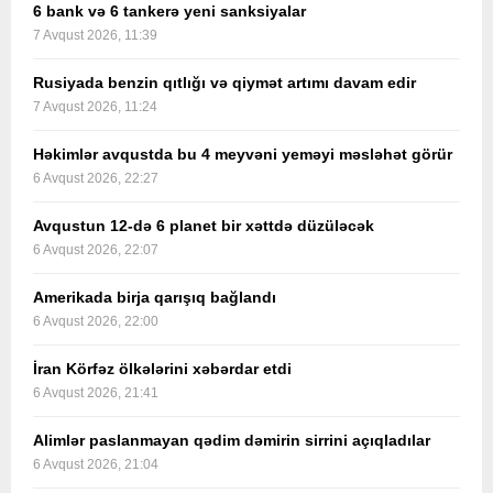
6 bank və 6 tankerə yeni sanksiyalar
7 Avqust 2026, 11:39
Rusiyada benzin qıtlığı və qiymət artımı davam edir
7 Avqust 2026, 11:24
Həkimlər avqustda bu 4 meyvəni yeməyi məsləhət görür
6 Avqust 2026, 22:27
Avqustun 12-də 6 planet bir xəttdə düzüləcək
6 Avqust 2026, 22:07
Amerikada birja qarışıq bağlandı
6 Avqust 2026, 22:00
İran Körfəz ölkələrini xəbərdar etdi
6 Avqust 2026, 21:41
Alimlər paslanmayan qədim dəmirin sirrini açıqladılar
6 Avqust 2026, 21:04