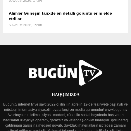
6 Avqust 2026, 17:04
Alimlər Günəşin tarixdə ən detallı görüntülərini əldə
etdilər
6 Avqust 2026, 15:08
HAQQIMIZDA
Bugun.tv internet tv və saytı 2022-ci ilin ilin aprelin 12-də fəaliyyətə başlayıb və
müstəqil informasiya siyasəti həyata keçirən media qurumudur! www.bugun.tv
Azərbaycanın ictimai, siyasi, mədəni, xüsusilə sosial həyatında baş verən
hadisələri izləyiciyə operativ, qərəzsiz və vətəndaş-dövlət maraqları qorunaraq
çatdırmağı qarşısına məqsəd qoyub. Saytdakı materialların istifadəsi zamanı
istinad edilməsi vacibdir. Məlumat internet səhifələrində istifadə edildikdə