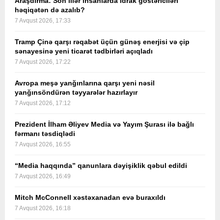
Araşdırma: Son illər insanlarda idrak göstəriciləri
həqiqətən də azalıb?
7 Avqust 2026, 17:33
Tramp Çinə qarşı rəqabət üçün günəş enerjisi və çip
sənayesinə yeni ticarət tədbirləri açıqladı
7 Avqust 2026, 17:22
Avropa meşə yanğınlarına qarşı yeni nəsil
yanğınsöndürən təyyarələr hazırlayır
7 Avqust 2026, 17:12
Prezident İlham Əliyev Media və Yayım Şurası ilə bağlı
fərmanı təsdiqlədi
7 Avqust 2026, 16:55
“Media haqqında” qanunlara dəyişiklik qəbul edildi
7 Avqust 2026, 16:49
Mitch McConnell xəstəxanadan evə buraxıldı
7 Avqust 2026, 16:18