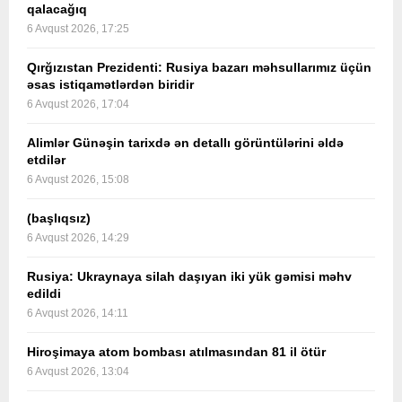
qalacağıq
6 Avqust 2026, 17:25
Qırğızıstan Prezidenti: Rusiya bazarı məhsullarımız üçün
əsas istiqamətlərdən biridir
6 Avqust 2026, 17:04
Alimlər Günəşin tarixdə ən detallı görüntülərini əldə
etdilər
6 Avqust 2026, 15:08
(başlıqsız)
6 Avqust 2026, 14:29
Rusiya: Ukraynaya silah daşıyan iki yük gəmisi məhv
edildi
6 Avqust 2026, 14:11
Hiroşimaya atom bombası atılmasından 81 il ötür
6 Avqust 2026, 13:04