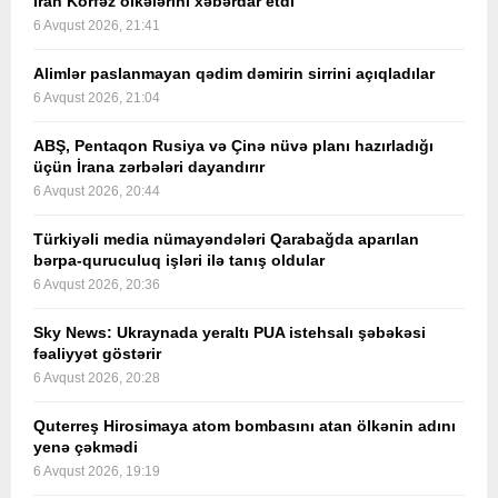
İran Körfəz ölkələrini xəbərdar etdi
6 Avqust 2026, 21:41
Alimlər paslanmayan qədim dəmirin sirrini açıqladılar
6 Avqust 2026, 21:04
ABŞ, Pentaqon Rusiya və Çinə nüvə planı hazırladığı
üçün İrana zərbələri dayandırır
6 Avqust 2026, 20:44
Türkiyəli media nümayəndələri Qarabağda aparılan
bərpa-quruculuq işləri ilə tanış oldular
6 Avqust 2026, 20:36
Sky News: Ukraynada yeraltı PUA istehsalı şəbəkəsi
fəaliyyət göstərir
6 Avqust 2026, 20:28
Quterreş Hirosimaya atom bombasını atan ölkənin adını
yenə çəkmədi
6 Avqust 2026, 19:19