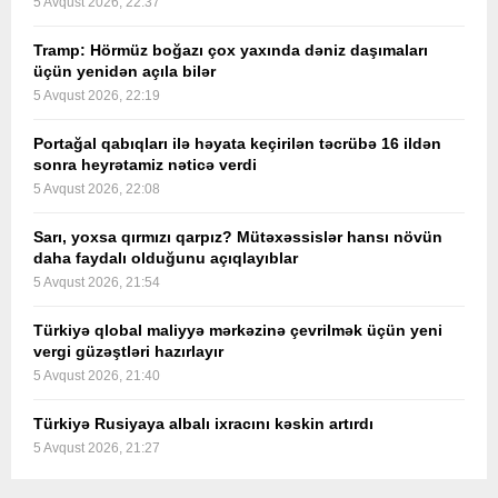
5 Avqust 2026, 22:37
Tramp: Hörmüz boğazı çox yaxında dəniz daşımaları
üçün yenidən açıla bilər
5 Avqust 2026, 22:19
Portağal qabıqları ilə həyata keçirilən təcrübə 16 ildən
sonra heyrətamiz nəticə verdi
5 Avqust 2026, 22:08
Sarı, yoxsa qırmızı qarpız? Mütəxəssislər hansı növün
daha faydalı olduğunu açıqlayıblar
5 Avqust 2026, 21:54
Türkiyə qlobal maliyyə mərkəzinə çevrilmək üçün yeni
vergi güzəştləri hazırlayır
5 Avqust 2026, 21:40
Türkiyə Rusiyaya albalı ixracını kəskin artırdı
5 Avqust 2026, 21:27