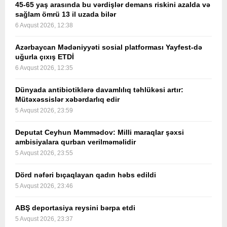
45-65 yaş arasında bu vərdişlər demans riskini azalda və
sağlam ömrü 13 il uzada bilər
6 Avqust 2026, 12:38
Azərbaycan Mədəniyyəti sosial platforması Yayfest-də
uğurla çıxış ETDİ
6 Avqust 2026, 12:35
Dünyada antibiotiklərə davamlılıq təhlükəsi artır:
Mütəxəssislər xəbərdarlıq edir
5 Avqust 2026, 23:59
Deputat Ceyhun Məmmədov: Milli maraqlar şəxsi
ambisiyalara qurban verilməməlidir
5 Avqust 2026, 23:55
Dörd nəfəri bıçaqlayan qadın həbs edildi
5 Avqust 2026, 23:46
ABŞ deportasiya reysini bərpa etdi
5 Avqust 2026, 23:37