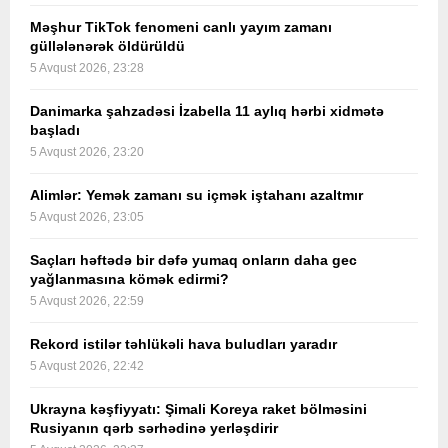
Məşhur TikTok fenomeni canlı yayım zamanı
güllələnərək öldürüldü
5 Avqust 2026, 23:28
Danimarka şahzadəsi İzabella 11 aylıq hərbi xidmətə
başladı
5 Avqust 2026, 23:20
Alimlər: Yemək zamanı su içmək iştahanı azaltmır
5 Avqust 2026, 23:05
Saçları həftədə bir dəfə yumaq onların daha gec
yağlanmasına kömək edirmi?
5 Avqust 2026, 22:59
Rekord istilər təhlükəli hava buludları yaradır
5 Avqust 2026, 22:42
Ukrayna kəşfiyyatı: Şimali Koreya raket bölməsini
Rusiyanın qərb sərhədinə yerləşdirir