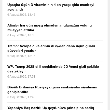
Uşaqlar üçün D vitamininin 4 ən yaxşı qida mənbəyi
açıqlandı
6 Avqust 2026, 18:45
Alimlər hər gün məşq etmədən arıqlamağın yolunu
müəyyən etdilər
6 Avqust 2026, 18:35
Tramp: Avropa ölkələrinin ABŞ-dan daha üçün güclü
qüvvələri yoxdur
6 Avqust 2026, 18:15
WP: Tramp 2028-ci il seçkilərində JD Vensi gizli şəkildə
dəstəkləyir
6 Avqust 2026, 17:51
Böyük Britaniya Rusiyaya qarşı sanksiyalar siyahısını
genişləndirdi
6 Avqust 2026, 17:40
Yaponiya Baş naziri: Üç qeyri-nüvə prinsipinə sadiq