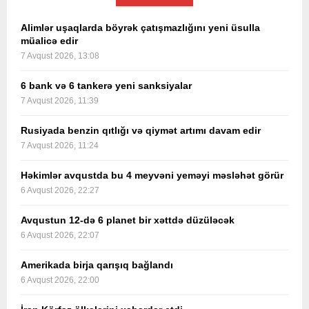
Alimlər uşaqlarda böyrək çatışmazlığını yeni üsulla
müalicə edir
7 Avqust 2026, 13:08
6 bank və 6 tankerə yeni sanksiyalar
7 Avqust 2026, 11:39
Rusiyada benzin qıtlığı və qiymət artımı davam edir
7 Avqust 2026, 11:24
Həkimlər avqustda bu 4 meyvəni yeməyi məsləhət görür
6 Avqust 2026, 22:27
Avqustun 12-də 6 planet bir xəttdə düzüləcək
6 Avqust 2026, 22:07
Amerikada birja qarışıq bağlandı
6 Avqust 2026, 22:00