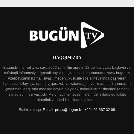
HAQQIMIZDA
Bugun.tv internet tv və saytı 2022-ci ilin ilin aprelin 12-də fəaliyyətə başlayıb və
müstəqil informasiya siyasəti həyata keçirən media qurumudur! www.bugun.tv
Azərbaycanın ictimai, siyasi, mədəni, xüsusilə sosial həyatında baş verən
hadisələri izləyiciyə operativ, qərəzsiz və vətəndaş-dövlət maraqları qorunaraq
çatdırmağı qarşısına məqsəd qoyub. Saytdakı materialların istifadəsi zamanı
istinad edilməsi vacibdir. Məlumat internet səhifələrində istifadə edildikdə
hiperlink vasitəsi ilə istinad mütləqdir.
Bizimlə əlaqə:
E-mail: press@bugun.tv | +994 51 567 32 09