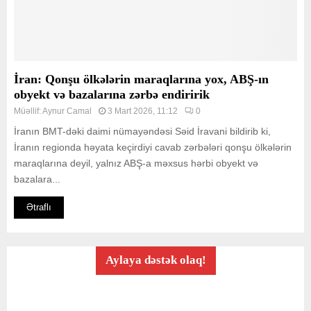
İran: Qonşu ölkələrin maraqlarına yox, ABŞ-ın
obyekt və bazalarına zərbə endiririk
Müəllif:
Aynur Camal
3 Mart 2026, 11:12
0
İranın BMT-dəki daimi nümayəndəsi Səid İravani bildirib ki,
İranın regionda həyata keçirdiyi cavab zərbələri qonşu ölkələrin
maraqlarına deyil, yalnız ABŞ-a məxsus hərbi obyekt və
bazalara...
Ətraflı
Aylaya dəstək olaq!