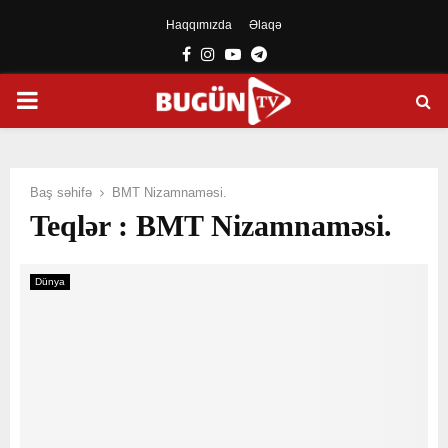
Haqqımızda
Əlaqə
Facebook
Instagram
Youtube
Telegram
PRIMARY
MENU
Baş səhifə
BMT Nizamnaməsi.
Teqlər : BMT Nizamnaməsi.
Dünya