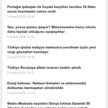
Portağal qabıqları ilə həyata keçirilən təcrübə 16 ildən
sonra heyrətamiz nəticə verdi
5 Avqust 2026, 22:08
Sarı, yoxsa qırmızı qarpız? Mütəxəssislər hansı növün
daha faydalı olduğunu açıqlayıblar
5 Avqust 2026, 21:54
Türkiyə qlobal maliyyə mərkəzinə çevrilmək üçün yeni
vergi güzəştləri hazırlayır
5 Avqust 2026, 21:40
Türkiyə Rusiyaya albalı ixracını kəskin artırdı
5 Avqust 2026, 21:27
Enerji böhranı: Reklam lövhələri və elektromobil
doldurma məntəqələri söndürüldü
5 Avqust 2026, 21:18
Əddis-Əbəbədə keçirilən Dünya İctimai Sammiti 50