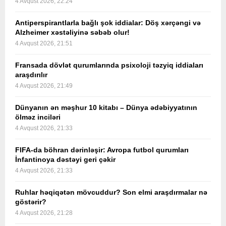
4 Avqust 2026, 22:24
Antiperspirantlarla bağlı şok iddialar: Döş xərçəngi və
Alzheimer xəstəliyinə səbəb olur!
4 Avqust 2026, 21:51
Fransada dövlət qurumlarında psixoloji təzyiq iddiaları
araşdırılır
4 Avqust 2026, 21:49
Dünyanın ən məşhur 10 kitabı – Dünya ədəbiyyatının
ölməz inciləri
4 Avqust 2026, 21:33
FIFA-da böhran dərinləşir: Avropa futbol qurumları
İnfantinoya dəstəyi geri çəkir
4 Avqust 2026, 21:33
Ruhlar həqiqətən mövcuddur? Son elmi araşdırmalar nə
göstərir?
4 Avqust 2026, 21:28