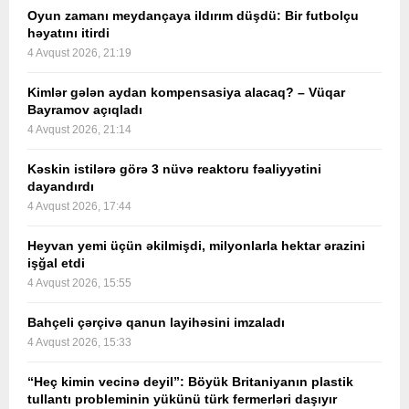
Oyun zamanı meydançaya ildırım düşdü: Bir futbolçu
həyatını itirdi
4 Avqust 2026, 21:19
Kimlər gələn aydan kompensasiya alacaq? – Vüqar
Bayramov açıqladı
4 Avqust 2026, 21:14
Kəskin istilərə görə 3 nüvə reaktoru fəaliyyətini
dayandırdı
4 Avqust 2026, 17:44
Heyvan yemi üçün əkilmişdi, milyonlarla hektar ərazini
işğal etdi
4 Avqust 2026, 15:55
Bahçeli çərçivə qanun layihəsini imzaladı
4 Avqust 2026, 15:33
“Heç kimin vecinə deyil”: Böyük Britaniyanın plastik
tullantı probleminin yükünü türk fermerləri daşıyır