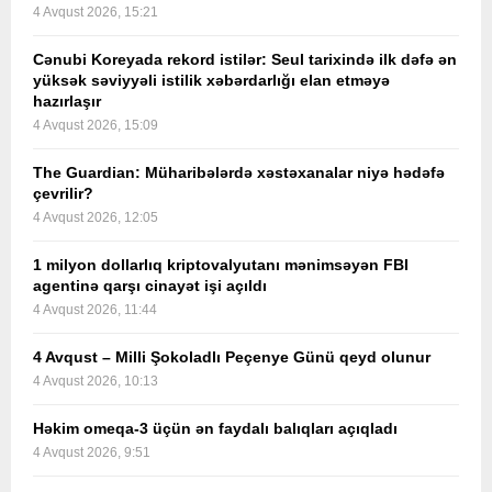
4 Avqust 2026, 15:21
Cənubi Koreyada rekord istilər: Seul tarixində ilk dəfə ən
yüksək səviyyəli istilik xəbərdarlığı elan etməyə
hazırlaşır
4 Avqust 2026, 15:09
The Guardian: Müharibələrdə xəstəxanalar niyə hədəfə
çevrilir?
4 Avqust 2026, 12:05
1 milyon dollarlıq kriptovalyutanı mənimsəyən FBI
agentinə qarşı cinayət işi açıldı
4 Avqust 2026, 11:44
4 Avqust – Milli Şokoladlı Peçenye Günü qeyd olunur
4 Avqust 2026, 10:13
Həkim omeqa-3 üçün ən faydalı balıqları açıqladı
4 Avqust 2026, 9:51