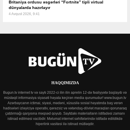
Britaniya ordusu əsgərləri “Fortnite” tipli virtual
dünyalarda hazırlayır
4 Avqust 2026, 9:41
HAQQIMIZDA
Bugun.tv internet tv və saytı 2022-ci ilin ilin aprelin 12-də fəaliyyətə başlayıb və
müstəqil informasiya siyasəti həyata keçirən media qurumudur! www.bugun.tv
Azərbaycanın ictimai, siyasi, mədəni, xüsusilə sosial həyatında baş verən
hadisələri izləyiciyə operativ, qərəzsiz və vətəndaş-dövlət maraqları qorunaraq
çatdırmağı qarşısına məqsəd qoyub. Saytdakı materialların istifadəsi zamanı
istinad edilməsi vacibdir. Məlumat internet səhifələrində istifadə edildikdə
hiperlink vasitəsi ilə istinad mütləqdir.