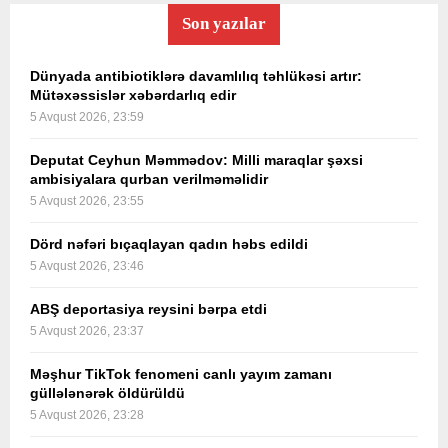
Son yazılar
Dünyada antibiotiklərə davamlılıq təhlükəsi artır:
Mütəxəssislər xəbərdarlıq edir
5 Avqust 2026, 23:59
Deputat Ceyhun Məmmədov: Milli maraqlar şəxsi
ambisiyalara qurban verilməməlidir
5 Avqust 2026, 23:55
Dörd nəfəri bıçaqlayan qadın həbs edildi
5 Avqust 2026, 23:46
ABŞ deportasiya reysini bərpa etdi
5 Avqust 2026, 23:37
Məşhur TikTok fenomeni canlı yayım zamanı
güllələnərək öldürüldü
5 Avqust 2026, 23:28