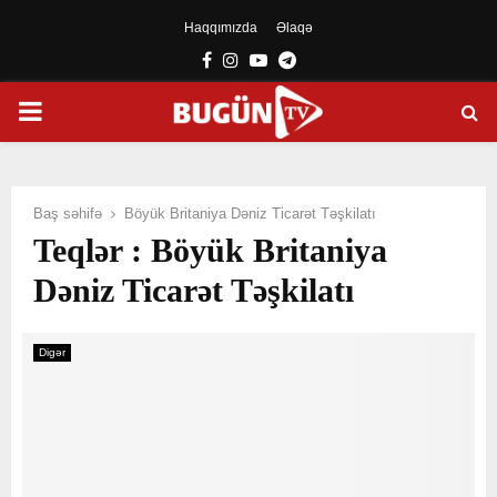
Haqqımızda
Əlaqə
Facebook
Instagram
Youtube
Telegram
PRIMARY
MENU
Baş səhifə
Böyük Britaniya Dəniz Ticarət Təşkilatı
Teqlər : Böyük Britaniya
Dəniz Ticarət Təşkilatı
Digər