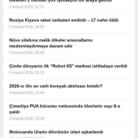
ölkədən 2 mindən çox iştirakçını bir araya gətirdi
5 Avqust 2026, 21:11
Rusiya Kiyevə raket zərbələri endirdi – 17 nəfər öldü
5 Avqust 2026, 20:55
Nüvə silahına malik ölkələr arsenallarını
modernləşdirməyə davam edir
5 Avqust 2026, 20:40
Çində dünyanın ilk “Robot 6S” mərkəzi istifadəyə verildi
5 Avqust 2026, 20:33
2026-cı ilin ən varlı koreyalı aktrisası kimdir?
4 Avqust 2026, 23:44
Çimərliyə PUA hücumu nəticəsində ölənlərin sayı 8-ə
çatdı
4 Avqust 2026, 23:28
Ərzincanda Urartu dövrünün izləri aşkarlanıb