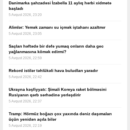
Danimarka şahzadəsi İzabella 11 aylıq hərbi xidmətə
başladı
5 Avqust 2026, 23:20
Alimlər: Yemək zamanı su içmək iştahanı azaltmır
5 Avqust 2026, 23:05
Saçları həftədə bir dəfə yumaq onların daha gec
yağlanmasına kömək edirmi?
5 Avqust 2026, 22:59
Rekord istilər təhlükəli hava buludları yaradır
5 Avqust 2026, 22:42
Ukrayna kəşfiyyatı: Şimali Koreya raket bölməsini
Rusiyanın qərb sərhədinə yerləşdirir
5 Avqust 2026, 22:37
Tramp: Hörmüz boğazı çox yaxında dəniz daşımaları
üçün yenidən açıla bilər
5 Avqust 2026, 22:19