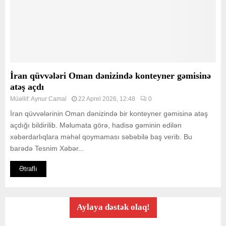
İran qüvvələri Oman dənizində konteyner gəmisinə
atəş açdı
Müəllif:
Aynur Camal
22 Aprel 2026, 12:48
0
İran qüvvələrinin Oman dənizində bir konteyner gəmisinə atəş
açdığı bildirilib. Məlumata görə, hadisə gəminin edilən
xəbərdarlıqlara məhəl qoymaması səbəbilə baş verib. Bu
barədə Tesnim Xəbər...
Ətraflı
Aylaya dəstək olaq!