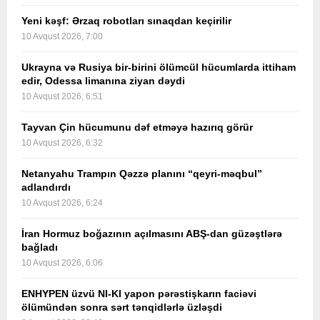
Yeni kəşf: Ərzaq robotları sınaqdan keçirilir
10 Avqust 2026, 7:00
Ukrayna və Rusiya bir-birini ölümcül hücumlarda ittiham
edir, Odessa limanına ziyan dəydi
10 Avqust 2026, 6:51
Tayvan Çin hücumunu dəf etməyə hazırıq görür
10 Avqust 2026, 6:32
Netanyahu Trampın Qəzzə planını “qeyri-məqbul”
adlandırdı
10 Avqust 2026, 6:24
İran Hormuz boğazının açılmasını ABŞ-dan güzəştlərə
bağladı
10 Avqust 2026, 6:06
ENHYPEN üzvü NI-KI yapon pərəstişkarın faciəvi
ölümündən sonra sərt tənqidlərlə üzləşdi