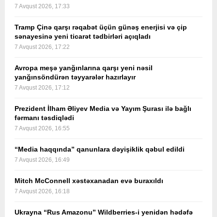
7 Avqust 2026, 17:33
Tramp Çinə qarşı rəqabət üçün günəş enerjisi və çip
sənayesinə yeni ticarət tədbirləri açıqladı
7 Avqust 2026, 17:22
Avropa meşə yanğınlarına qarşı yeni nəsil
yanğınsöndürən təyyarələr hazırlayır
7 Avqust 2026, 17:12
Prezident İlham Əliyev Media və Yayım Şurası ilə bağlı
fərmanı təsdiqlədi
7 Avqust 2026, 16:55
“Media haqqında” qanunlara dəyişiklik qəbul edildi
7 Avqust 2026, 16:49
Mitch McConnell xəstəxanadan evə buraxıldı
7 Avqust 2026, 16:18
Ukrayna “Rus Amazonu” Wildberries-i yenidən hədəfə