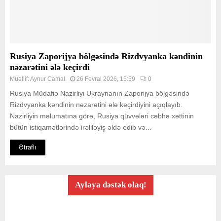
Rusiya Zaporijya bölgəsində Rizdvyanka kəndinin
nəzarətini ələ keçirdi
Müəllif:
Aynur Camal
26 Fevral 2026, 15:59
0
Rusiya Müdafiə Nazirliyi Ukraynanın Zaporijya bölgəsində
Rizdvyanka kəndinin nəzarətini ələ keçirdiyini açıqlayıb.
Nazirliyin məlumatına görə, Rusiya qüvvələri cəbhə xəttinin
bütün istiqamətlərində irəliləyiş əldə edib və...
Ətraflı
Aylaya dəstək olaq!