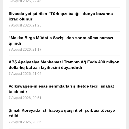
8 Avqust 2026, 22:46
Sivasda yetişdirilən “Türk qızılbalığı” dünya bazarına
ixrac olunur
7 Avqust 2026, 21:25
“Məkkə Birgə Müdafiə Sazişi”dən sonra cümə namazı
qılındı
7 Avqust 2026, 21:17
ABŞ Apelyasiya Məhkəməsi Trampın Ağ Evdə 400 milyon
dollarlıq bal zalı layihəsini dayandırdı
7 Avqust 2026, 21:02
Volkswagen-in əsas səhmdarları şirkətdə təcili islahat
tələb edir
7 Avqust 2026, 20:51
Şimali Koreyada isti havaya qarşı it əti şorbası tövsiyə
edildi
7 Avqust 2026, 20:36