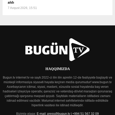
aldı
7 Avqust 2026, 15:51
HAQQIMIZDA
Bugun.tv internet tv və saytı 2022-ci ilin ilin aprelin 12-də fəaliyyətə başlayıb və
müstəqil informasiya siyasəti həyata keçirən media qurumudur! www.bugun.tv
Azərbaycanın ictimai, siyasi, mədəni, xüsusilə sosial həyatında baş verən
hadisələri izləyiciyə operativ, qərəzsiz və vətəndaş-dövlət maraqları qorunaraq
çatdırmağı qarşısına məqsəd qoyub. Saytdakı materialların istifadəsi zamanı
istinad edilməsi vacibdir. Məlumat internet səhifələrində istifadə edildikdə
hiperlink vasitəsi ilə istinad mütləqdir.
Bizimlə əlaqə:
E-mail: press@bugun.tv | +994 51 567 32 09