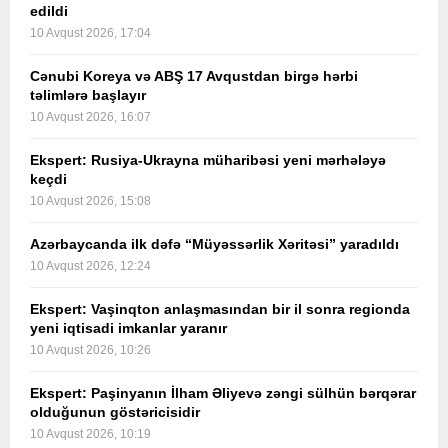
edildi
10 Avqust 2026, 17:04
Cənubi Koreya və ABŞ 17 Avqustdan birgə hərbi
təlimlərə başlayır
10 Avqust 2026, 16:07
Ekspert: Rusiya-Ukrayna müharibəsi yeni mərhələyə
keçdi
10 Avqust 2026, 15:08
Azərbaycanda ilk dəfə “Müyəssərlik Xəritəsi” yaradıldı
10 Avqust 2026, 12:24
Ekspert: Vaşinqton anlaşmasından bir il sonra regionda
yeni iqtisadi imkanlar yaranır
10 Avqust 2026, 10:26
Ekspert: Paşinyanın İlham Əliyevə zəngi sülhün bərqərar
olduğunun göstəricisidir
10 Avqust 2026, 10:19