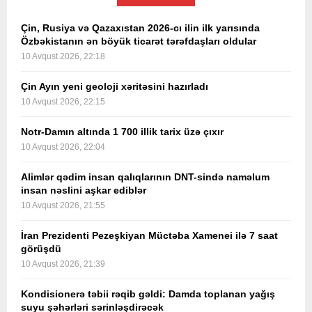
Çin, Rusiya və Qazaxıstan 2026-cı ilin ilk yarısında
Özbəkistanın ən böyük ticarət tərəfdaşları oldular
10 Avqust 2026, 22:18
Çin Ayın yeni geoloji xəritəsini hazırladı
10 Avqust 2026, 22:15
Notr-Damın altında 1 700 illik tarix üzə çıxır
10 Avqust 2026, 22:04
Alimlər qədim insan qalıqlarının DNT-sində naməlum
insan nəslini aşkar ediblər
10 Avqust 2026, 21:55
İran Prezidenti Pezeşkiyan Müctəba Xamenei ilə 7 saat
görüşdü
10 Avqust 2026, 21:39
Kondisionerə təbii rəqib gəldi: Damda toplanan yağış
suyu şəhərləri sərinləşdirəcək