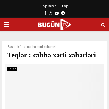
Haqqımızda
Əlaqə
Facebook
Instagram
Youtube
Telegram
PRIMARY
MENU
Baş səhifə
cəbhə xətti xəbərləri
Teqlər : cəbhə xətti xəbərləri
Dünya