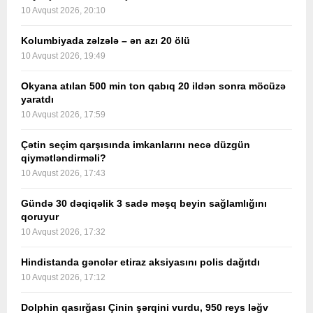
10 Avqust 2026, 20:10
Kolumbiyada zəlzələ – ən azı 20 ölü
10 Avqust 2026, 19:49
Okyana atılan 500 min ton qabıq 20 ildən sonra möcüzə
yaratdı
10 Avqust 2026, 17:59
Çətin seçim qarşısında imkanlarını necə düzgün
qiymətləndirməli?
10 Avqust 2026, 17:43
Gündə 30 dəqiqəlik 3 sadə məşq beyin sağlamlığını
qoruyur
10 Avqust 2026, 17:32
Hindistanda gənclər etiraz aksiyasını polis dağıtdı
10 Avqust 2026, 17:12
Dolphin qasırğası Çinin şərqini vurdu, 950 reys ləğv