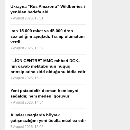
Ukrayna “Rus Amazonu” Wildberries-i
yenidən hədəfə aldı
7 Avqust 2026, 15:51
İran 15.000 raket və 45.000 dron
saxladığını açıqladı, Tramp ultimatum
verdi
7 Avqust 2026, 15:39
“LİON CENTRE” MMC rəhbəri DGK-
nın cavab məktubunun hüquq
prinsiplərinə zidd olduğunu iddia edir
7 Avqust 2026, 15:30
Yeni psixodelik dərman həm beyni
sağaldır, həm mədəni qoruyur
7 Avqust 2026, 14:54
Alimlər uşaqlarda böyrək
çatışmazlığını yeni üsulla müalicə edir
7 Avqust 2026, 13:08