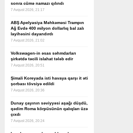
sonra cümə namazı qılındı
7 Avqust 2026, 21:17
ABŞ Apelyasiya Məhkəməsi Trampın
Ağ Evdə 400 milyon dollarlıq bal zalı
layihəsini dayandırdı
7 Avqust 2026, 21:02
Volkswagen-in əsas səhmdarları
şirkətdə təcili islahat tələb edir
7 Avqust 2026, 20:51
Şimali Koreyada isti havaya qarşı it əti
şorbası tövsiyə edildi
7 Avqust 2026, 20:36
Dunay çayının səviyyəsi aşağı düşdü,
qədim Roma körpüsünün qalıqları üzə
çıxdı
7 Avqust 2026, 20:24