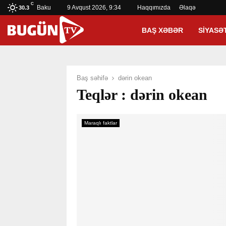
C
Baku
9 Avqust 2026, 9:34
Haqqımızda
Əlaqə
30.3
BAŞ XƏBƏR
SIYASƏ
Baş səhifə
dərin okean
Teqlər : dərin okean
Maraqlı faktlar