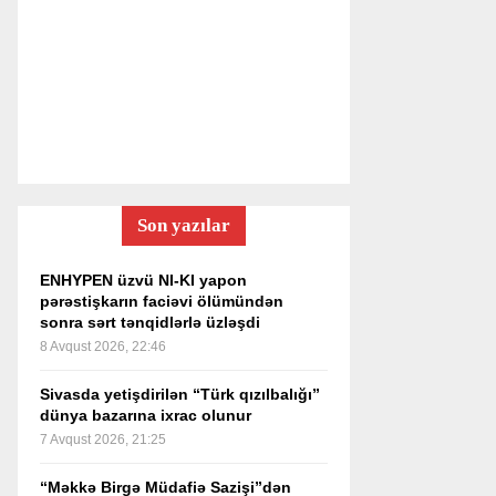
Son yazılar
ENHYPEN üzvü NI-KI yapon
pərəstişkarın faciəvi ölümündən
sonra sərt tənqidlərlə üzləşdi
8 Avqust 2026, 22:46
Sivasda yetişdirilən “Türk qızılbalığı”
dünya bazarına ixrac olunur
7 Avqust 2026, 21:25
“Məkkə Birgə Müdafiə Sazişi”dən