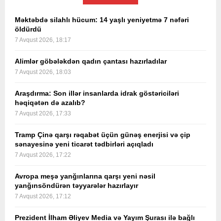
Məktəbdə silahlı hücum: 14 yaşlı yeniyetmə 7 nəfəri
öldürdü
7 Avqust 2026, 18:17
Alimlər göbələkdən qadın çantası hazırladılar
7 Avqust 2026, 18:03
Araşdırma: Son illər insanlarda idrak göstəriciləri
həqiqətən də azalıb?
7 Avqust 2026, 17:33
Tramp Çinə qarşı rəqabət üçün günəş enerjisi və çip
sənayesinə yeni ticarət tədbirləri açıqladı
7 Avqust 2026, 17:22
Avropa meşə yanğınlarına qarşı yeni nəsil
yanğınsöndürən təyyarələr hazırlayır
7 Avqust 2026, 17:12
Prezident İlham Əliyev Media və Yayım Şurası ilə bağlı