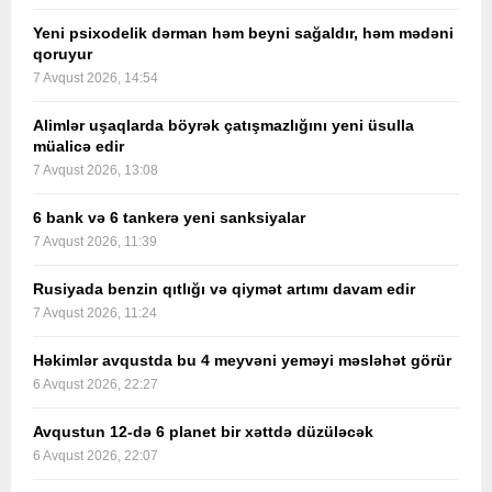
Yeni psixodelik dərman həm beyni sağaldır, həm mədəni
qoruyur
7 Avqust 2026, 14:54
Alimlər uşaqlarda böyrək çatışmazlığını yeni üsulla
müalicə edir
7 Avqust 2026, 13:08
6 bank və 6 tankerə yeni sanksiyalar
7 Avqust 2026, 11:39
Rusiyada benzin qıtlığı və qiymət artımı davam edir
7 Avqust 2026, 11:24
Həkimlər avqustda bu 4 meyvəni yeməyi məsləhət görür
6 Avqust 2026, 22:27
Avqustun 12-də 6 planet bir xəttdə düzüləcək
6 Avqust 2026, 22:07