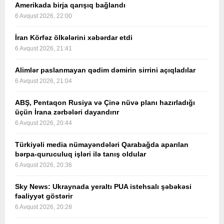
Amerikada birja qarışıq bağlandı
6 Avqust 2026, 22:00
İran Körfəz ölkələrini xəbərdar etdi
6 Avqust 2026, 21:41
Alimlər paslanmayan qədim dəmirin sirrini açıqladılar
6 Avqust 2026, 21:04
ABŞ, Pentaqon Rusiya və Çinə nüvə planı hazırladığı
üçün İrana zərbələri dayandırır
6 Avqust 2026, 20:44
Türkiyəli media nümayəndələri Qarabağda aparılan
bərpa-quruculuq işləri ilə tanış oldular
6 Avqust 2026, 20:36
Sky News: Ukraynada yeraltı PUA istehsalı şəbəkəsi
fəaliyyət göstərir
6 Avqust 2026, 20:28