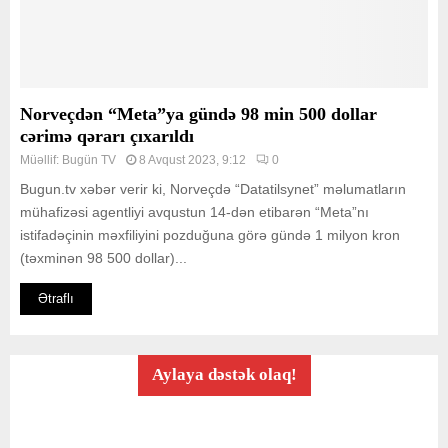
Norveçdən “Meta”ya gündə 98 min 500 dollar
cərimə qərarı çıxarıldı
Müəllif:
Bugün TV
8 Avqust 2023, 9:12
0
Bugun.tv xəbər verir ki, Norveçdə “Datatilsynet” məlumatların
mühafizəsi agentliyi avqustun 14-dən etibarən “Meta”nı
istifadəçinin məxfiliyini pozduğuna görə gündə 1 milyon kron
(təxminən 98 500 dollar)...
Ətraflı
Aylaya dəstək olaq!