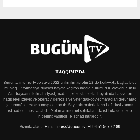
HAQQIMIZDA
Bugun.tv internet tv və saytı 2022-ci ilin ilin aprelin 12-də fəaliyyətə başlayıb və
müstəqil informasiya siyasəti həyata keçirən media qurumudur! www.bugun.tv
Azərbaycanın ictimai, siyasi, mədəni, xüsusilə sosial həyatında baş verən
hadisələri izləyiciyə operativ, qərəzsiz və vətəndaş-dövlət maraqları qorunaraq
çatdırmağı qarşısına məqsəd qoyub. Saytdakı materialların istifadəsi zamanı
istinad edilməsi vacibdir. Məlumat internet səhifələrində istifadə edildikdə
hiperlink vasitəsi ilə istinad mütləqdir.
Bizimlə əlaqə:
E-mail: press@bugun.tv | +994 51 567 32 09