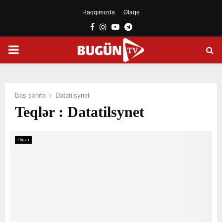
Haqqımızda
Əlaqə
Facebook
Instagram
Youtube
Telegram
PRIMARY
MENU
Baş səhifə
Datatilsynet
Teqlər : Datatilsynet
Digər