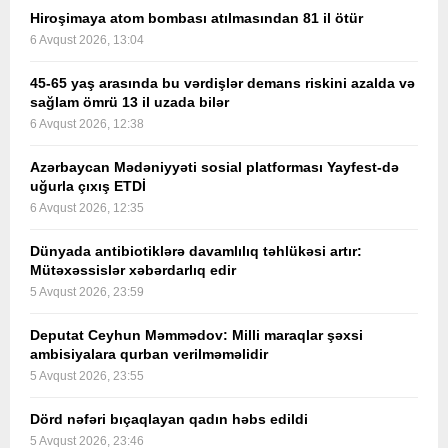
Hiroşimaya atom bombası atılmasından 81 il ötür
6 Avqust 2026, 13:04
45-65 yaş arasında bu vərdişlər demans riskini azalda və
sağlam ömrü 13 il uzada bilər
6 Avqust 2026, 12:38
Azərbaycan Mədəniyyəti sosial platforması Yayfest-də
uğurla çıxış ETDİ
6 Avqust 2026, 12:35
Dünyada antibiotiklərə davamlılıq təhlükəsi artır:
Mütəxəssislər xəbərdarlıq edir
5 Avqust 2026, 23:59
Deputat Ceyhun Məmmədov: Milli maraqlar şəxsi
ambisiyalara qurban verilməməlidir
5 Avqust 2026, 23:55
Dörd nəfəri bıçaqlayan qadın həbs edildi
5 Avqust 2026, 23:46