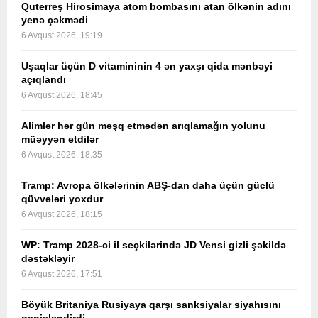
Quterreş Hirosimaya atom bombasını atan ölkənin adını
yenə çəkmədi
6 Avqust 2026, 19:19
Uşaqlar üçün D vitamininin 4 ən yaxşı qida mənbəyi
açıqlandı
6 Avqust 2026, 18:45
Alimlər hər gün məşq etmədən arıqlamağın yolunu
müəyyən etdilər
6 Avqust 2026, 18:35
Tramp: Avropa ölkələrinin ABŞ-dan daha üçün güclü
qüvvələri yoxdur
6 Avqust 2026, 18:15
WP: Tramp 2028-ci il seçkilərində JD Vensi gizli şəkildə
dəstəkləyir
6 Avqust 2026, 17:51
Böyük Britaniya Rusiyaya qarşı sanksiyalar siyahısını