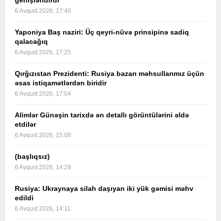
genişləndirdi
6 Avqust 2026, 17:40
Yaponiya Baş naziri: Üç qeyri-nüvə prinsipinə sadiq
qalacağıq
6 Avqust 2026, 17:25
Qırğızıstan Prezidenti: Rusiya bazarı məhsullarımız üçün
əsas istiqamətlərdən biridir
6 Avqust 2026, 17:04
Alimlər Günəşin tarixdə ən detallı görüntülərini əldə
etdilər
6 Avqust 2026, 15:08
(başlıqsız)
6 Avqust 2026, 14:29
Rusiya: Ukraynaya silah daşıyan iki yük gəmisi məhv
edildi
6 Avqust 2026, 14:11