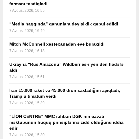
fərmanı təsdiqlədi
7 Avqust 2026, 16:55
“Media haqqında” qanunlara dəyişiklik qəbul edildi
7 Avqust 2026, 16:49
Mitch McConnell xəstəxanadan evə buraxıldı
7 Avqust 2026, 16:18
Ukrayna “Rus Amazonu” Wildberries-i yenidən hədəfə
aldı
7 Avqust 2026, 15:51
İran 15.000 raket və 45.000 dron saxladığını açıqladı,
Tramp ultimatum verdi
7 Avqust 2026, 15:39
“LİON CENTRE” MMC rəhbəri DGK-nın cavab
məktubunun hüquq prinsiplərinə zidd olduğunu iddia
edir
7 Avqust 2026, 15:30