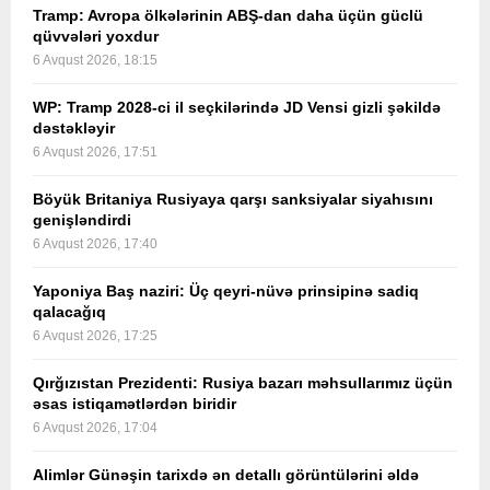
Tramp: Avropa ölkələrinin ABŞ-dan daha üçün güclü
qüvvələri yoxdur
6 Avqust 2026, 18:15
WP: Tramp 2028-ci il seçkilərində JD Vensi gizli şəkildə
dəstəkləyir
6 Avqust 2026, 17:51
Böyük Britaniya Rusiyaya qarşı sanksiyalar siyahısını
genişləndirdi
6 Avqust 2026, 17:40
Yaponiya Baş naziri: Üç qeyri-nüvə prinsipinə sadiq
qalacağıq
6 Avqust 2026, 17:25
Qırğızıstan Prezidenti: Rusiya bazarı məhsullarımız üçün
əsas istiqamətlərdən biridir
6 Avqust 2026, 17:04
Alimlər Günəşin tarixdə ən detallı görüntülərini əldə