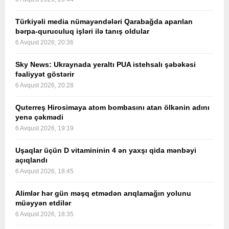
Türkiyəli media nümayəndələri Qarabağda aparılan
bərpa-quruculuq işləri ilə tanış oldular
6 Avqust 2026, 20:36
Sky News: Ukraynada yeraltı PUA istehsalı şəbəkəsi
fəaliyyət göstərir
6 Avqust 2026, 20:28
Quterreş Hirosimaya atom bombasını atan ölkənin adını
yenə çəkmədi
6 Avqust 2026, 19:19
Uşaqlar üçün D vitamininin 4 ən yaxşı qida mənbəyi
açıqlandı
6 Avqust 2026, 18:45
Alimlər hər gün məşq etmədən arıqlamağın yolunu
müəyyən etdilər
6 Avqust 2026, 18:35