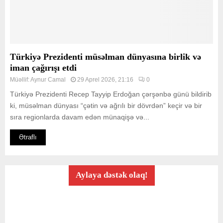
Türkiyə Prezidenti müsəlman dünyasına birlik və
iman çağırışı etdi
Müəllif:
Aynur Camal
29 Aprel 2026, 21:16
0
Türkiyə Prezidenti Recep Tayyip Erdoğan çərşənbə günü bildirib
ki, müsəlman dünyası “çətin və ağrılı bir dövrdən” keçir və bir
sıra regionlarda davam edən münaqişə və...
Ətraflı
Aylaya dəstək olaq!