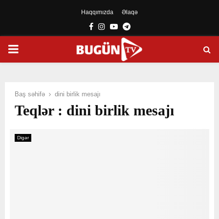
Haqqımızda
Əlaqə
Facebook
Instagram
Youtube
Telegram
PRIMARY
MENU
Baş səhifə
dini birlik mesajı
Teqlər : dini birlik mesajı
Digər