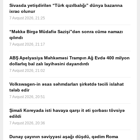
Sivasda yetişdirilən “Türk qızılbalığı” dünya bazarına
ixrac olunur
7 Avqust 2026, 21:25
“Məkkə Birgə Müdafiə Sazişi”dən sonra cümə namazı
qılındı
7 Avqust 2026, 21:17
ABŞ Apelyasiya Məhkəməsi Trampın Ağ Evdə 400 milyon
dollarlıq bal zalı layihəsini dayandırdı
7 Avqust 2026, 21:02
Volkswagen-in əsas səhmdarları şirkətdə təcili islahat
tələb edir
7 Avqust 2026, 20:51
Şimali Koreyada isti havaya qarşı it əti şorbası tövsiyə
edildi
7 Avqust 2026, 20:36
Dunay çayının səviyyəsi aşağı düşdü, qədim Roma