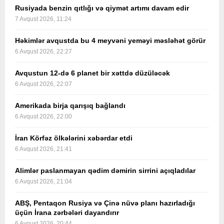
Rusiyada benzin qıtlığı və qiymət artımı davam edir
7 Avqust 2026, 11:24
Həkimlər avqustda bu 4 meyvəni yeməyi məsləhət görür
6 Avqust 2026, 22:27
Avqustun 12-də 6 planet bir xəttdə düzüləcək
6 Avqust 2026, 22:07
Amerikada birja qarışıq bağlandı
6 Avqust 2026, 22:00
İran Körfəz ölkələrini xəbərdar etdi
6 Avqust 2026, 21:41
Alimlər paslanmayan qədim dəmirin sirrini açıqladılar
6 Avqust 2026, 21:04
ABŞ, Pentaqon Rusiya və Çinə nüvə planı hazırladığı
üçün İrana zərbələri dayandırır
6 Avqust 2026, 20:44