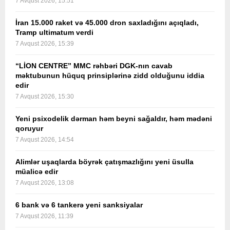
7 Avqust 2026, 15:51
İran 15.000 raket və 45.000 dron saxladığını açıqladı,
Tramp ultimatum verdi
7 Avqust 2026, 15:39
“LİON CENTRE” MMC rəhbəri DGK-nın cavab
məktubunun hüquq prinsiplərinə zidd olduğunu iddia
edir
7 Avqust 2026, 15:30
Yeni psixodelik dərman həm beyni sağaldır, həm mədəni
qoruyur
7 Avqust 2026, 14:54
Alimlər uşaqlarda böyrək çatışmazlığını yeni üsulla
müalicə edir
7 Avqust 2026, 13:08
6 bank və 6 tankerə yeni sanksiyalar
7 Avqust 2026, 11:39