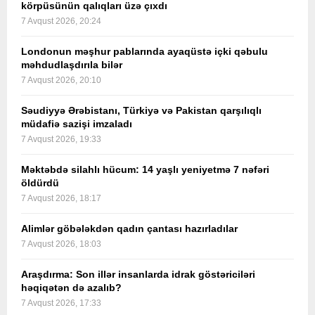
körpüsünün qalıqları üzə çıxdı
7 Avqust 2026, 20:24
Londonun məşhur pablarında ayaqüstə içki qəbulu
məhdudlaşdırıla bilər
7 Avqust 2026, 20:10
Səudiyyə Ərəbistanı, Türkiyə və Pakistan qarşılıqlı
müdafiə sazişi imzaladı
7 Avqust 2026, 19:33
Məktəbdə silahlı hücum: 14 yaşlı yeniyetmə 7 nəfəri
öldürdü
7 Avqust 2026, 18:17
Alimlər göbələkdən qadın çantası hazırladılar
7 Avqust 2026, 18:03
Araşdırma: Son illər insanlarda idrak göstəriciləri
həqiqətən də azalıb?
7 Avqust 2026, 17:33