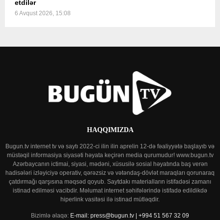
etdilər
6 Avqust 2026, 15:08
HAQQIMIZDA
Bugun.tv internet tv və saytı 2022-ci ilin ilin aprelin 12-də fəaliyyətə başlayıb və
müstəqil informasiya siyasəti həyata keçirən media qurumudur! www.bugun.tv
Azərbaycanın ictimai, siyasi, mədəni, xüsusilə sosial həyatında baş verən
hadisələri izləyiciyə operativ, qərəzsiz və vətəndaş-dövlət maraqları qorunaraq
çatdırmağı qarşısına məqsəd qoyub. Saytdakı materialların istifadəsi zamanı
istinad edilməsi vacibdir. Məlumat internet səhifələrində istifadə edildikdə
hiperlink vasitəsi ilə istinad mütləqdir.
Bizimlə əlaqə:
E-mail: press@bugun.tv | +994 51 567 32 09