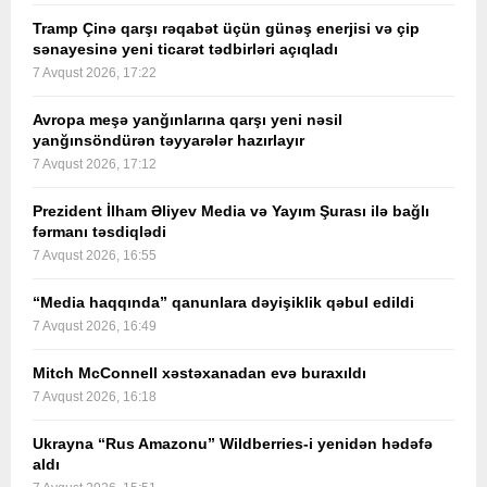
Tramp Çinə qarşı rəqabət üçün günəş enerjisi və çip
sənayesinə yeni ticarət tədbirləri açıqladı
7 Avqust 2026, 17:22
Avropa meşə yanğınlarına qarşı yeni nəsil
yanğınsöndürən təyyarələr hazırlayır
7 Avqust 2026, 17:12
Prezident İlham Əliyev Media və Yayım Şurası ilə bağlı
fərmanı təsdiqlədi
7 Avqust 2026, 16:55
“Media haqqında” qanunlara dəyişiklik qəbul edildi
7 Avqust 2026, 16:49
Mitch McConnell xəstəxanadan evə buraxıldı
7 Avqust 2026, 16:18
Ukrayna “Rus Amazonu” Wildberries-i yenidən hədəfə
aldı