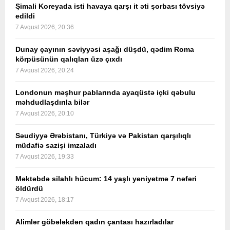
Şimali Koreyada isti havaya qarşı it əti şorbası tövsiyə
edildi
7 Avqust 2026, 20:36
Dunay çayının səviyyəsi aşağı düşdü, qədim Roma
körpüsünün qalıqları üzə çıxdı
7 Avqust 2026, 20:24
Londonun məşhur pablarında ayaqüstə içki qəbulu
məhdudlaşdırıla bilər
7 Avqust 2026, 20:10
Səudiyyə Ərəbistanı, Türkiyə və Pakistan qarşılıqlı
müdafiə sazişi imzaladı
7 Avqust 2026, 19:33
Məktəbdə silahlı hücum: 14 yaşlı yeniyetmə 7 nəfəri
öldürdü
7 Avqust 2026, 18:17
Alimlər göbələkdən qadın çantası hazırladılar