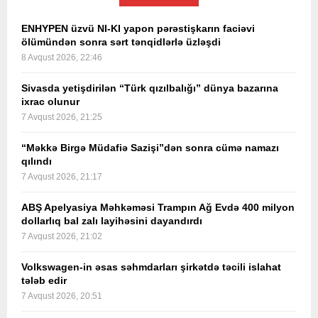
ENHYPEN üzvü NI-KI yapon pərəstişkarın faciəvi
ölümündən sonra sərt tənqidlərlə üzləşdi
8 Avqust 2026, 22:46
Sivasda yetişdirilən “Türk qızılbalığı” dünya bazarına
ixrac olunur
7 Avqust 2026, 21:25
“Məkkə Birgə Müdafiə Sazişi”dən sonra cümə namazı
qılındı
7 Avqust 2026, 21:17
ABŞ Apelyasiya Məhkəməsi Trampın Ağ Evdə 400 milyon
dollarlıq bal zalı layihəsini dayandırdı
7 Avqust 2026, 21:02
Volkswagen-in əsas səhmdarları şirkətdə təcili islahat
tələb edir
7 Avqust 2026, 20:51