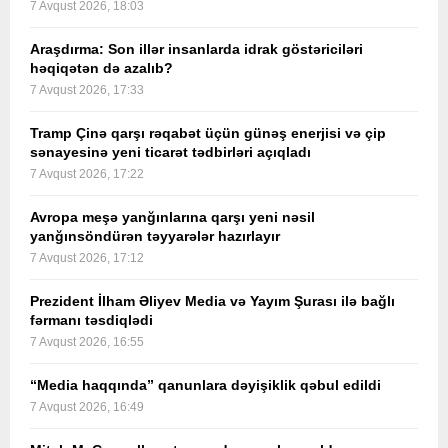
7 Avqust 2026, 18:03
Araşdırma: Son illər insanlarda idrak göstəriciləri
həqiqətən də azalıb?
7 Avqust 2026, 17:33
Tramp Çinə qarşı rəqabət üçün günəş enerjisi və çip
sənayesinə yeni ticarət tədbirləri açıqladı
7 Avqust 2026, 17:22
Avropa meşə yanğınlarına qarşı yeni nəsil
yanğınsöndürən təyyarələr hazırlayır
7 Avqust 2026, 17:12
Prezident İlham Əliyev Media və Yayım Şurası ilə bağlı
fərmanı təsdiqlədi
7 Avqust 2026, 16:55
“Media haqqında” qanunlara dəyişiklik qəbul edildi
7 Avqust 2026, 16:49