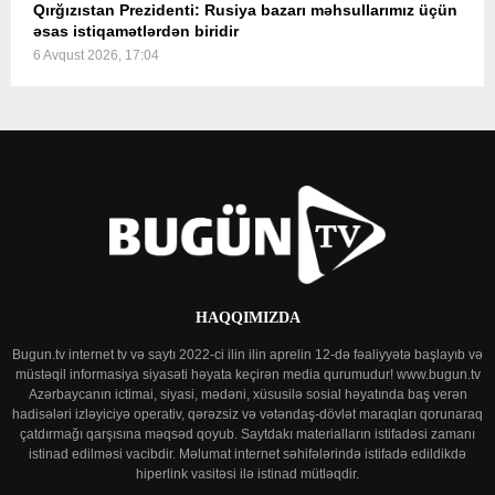
Qırğızıstan Prezidenti: Rusiya bazarı məhsullarımız üçün
əsas istiqamətlərdən biridir
6 Avqust 2026, 17:04
HAQQIMIZDA
Bugun.tv internet tv və saytı 2022-ci ilin ilin aprelin 12-də fəaliyyətə başlayıb və
müstəqil informasiya siyasəti həyata keçirən media qurumudur! www.bugun.tv
Azərbaycanın ictimai, siyasi, mədəni, xüsusilə sosial həyatında baş verən
hadisələri izləyiciyə operativ, qərəzsiz və vətəndaş-dövlət maraqları qorunaraq
çatdırmağı qarşısına məqsəd qoyub. Saytdakı materialların istifadəsi zamanı
istinad edilməsi vacibdir. Məlumat internet səhifələrində istifadə edildikdə
hiperlink vasitəsi ilə istinad mütləqdir.