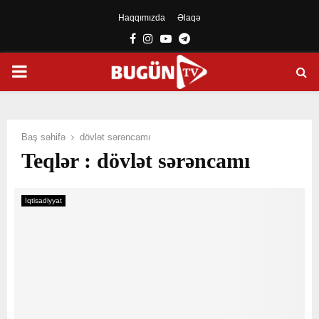
Haqqımızda
Əlaqə
Facebook
Instagram
Youtube
Telegram
PRIMARY
MENU
Baş səhifə
dövlət sərəncamı
Teqlər : dövlət sərəncamı
İqtisadiyyat