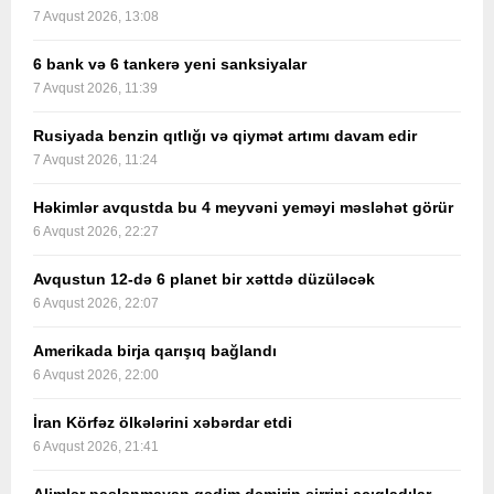
7 Avqust 2026, 13:08
6 bank və 6 tankerə yeni sanksiyalar
7 Avqust 2026, 11:39
Rusiyada benzin qıtlığı və qiymət artımı davam edir
7 Avqust 2026, 11:24
Həkimlər avqustda bu 4 meyvəni yeməyi məsləhət görür
6 Avqust 2026, 22:27
Avqustun 12-də 6 planet bir xəttdə düzüləcək
6 Avqust 2026, 22:07
Amerikada birja qarışıq bağlandı
6 Avqust 2026, 22:00
İran Körfəz ölkələrini xəbərdar etdi
6 Avqust 2026, 21:41