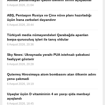
Alimlər paslanmayan qədim dəmirin sirrini açıqladılar
6 Avqust 2026, 21:04
ABŞ, Pentaqon Rusiya və Çinə nüvə planı hazırladığı
üçün İrana zərbələri dayandırır
6 Avqust 2026, 20:44
Türkiyəli media nümayəndələri Qarabağda aparılan
bərpa-quruculuq işləri ilə tanış oldular
6 Avqust 2026, 20:36
Sky News: Ukraynada yeraltı PUA istehsalı şəbəkəsi
fəaliyyət göstərir
6 Avqust 2026, 20:28
Quterreş Hirosimaya atom bombasını atan ölkənin adını
yenə çəkmədi
6 Avqust 2026, 19:19
Uşaqlar üçün D vitamininin 4 ən yaxşı qida mənbəyi
açıqlandı
6 Avqust 2026, 18:45