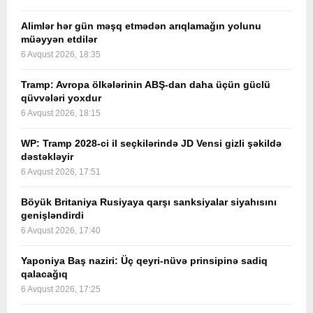
Alimlər hər gün məşq etmədən arıqlamağın yolunu
müəyyən etdilər
6 Avqust 2026, 18:35
Tramp: Avropa ölkələrinin ABŞ-dan daha üçün güclü
qüvvələri yoxdur
6 Avqust 2026, 18:15
WP: Tramp 2028-ci il seçkilərində JD Vensi gizli şəkildə
dəstəkləyir
6 Avqust 2026, 17:51
Böyük Britaniya Rusiyaya qarşı sanksiyalar siyahısını
genişləndirdi
6 Avqust 2026, 17:40
Yaponiya Baş naziri: Üç qeyri-nüvə prinsipinə sadiq
qalacağıq
6 Avqust 2026, 17:25