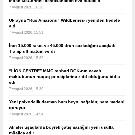
Mitch McConnell xəstəxanadan evə buraxıldı
7 Avqust 2026, 16:18
Ukrayna “Rus Amazonu” Wildberries-i yenidən hədəfə
aldı
7 Avqust 2026, 15:51
İran 15.000 raket və 45.000 dron saxladığını açıqladı,
Tramp ultimatum verdi
7 Avqust 2026, 15:39
“LİON CENTRE” MMC rəhbəri DGK-nın cavab
məktubunun hüquq prinsiplərinə zidd olduğunu iddia
edir
7 Avqust 2026, 15:30
Yeni psixodelik dərman həm beyni sağaldır, həm mədəni
qoruyur
7 Avqust 2026, 14:54
Alimlər uşaqlarda böyrək çatışmazlığını yeni üsulla
müalicə edir