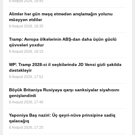
6 Avqust 2026, 18:45
Alimlər hər gün məşq etmədən arıqlamağın yolunu
müəyyən etdilər
6 Avqust 2026, 18:35
Tramp: Avropa ölkələrinin ABŞ-dan daha üçün güclü
qüvvələri yoxdur
6 Avqust 2026, 18:15
WP: Tramp 2028-ci il seçkilərində JD Vensi gizli şəkildə
dəstəkləyir
6 Avqust 2026, 17:51
Böyük Britaniya Rusiyaya qarşı sanksiyalar siyahısını
genişləndirdi
6 Avqust 2026, 17:40
Yaponiya Baş naziri: Üç qeyri-nüvə prinsipinə sadiq
qalacağıq
6 Avqust 2026, 17:25