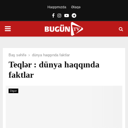
Haqqımızda
Əlaqə
Facebook
Instagram
Youtube
Telegram
PRIMARY
MENU
Baş səhifə
dünya haqqında faktlar
Teqlər : dünya haqqında
faktlar
Digər