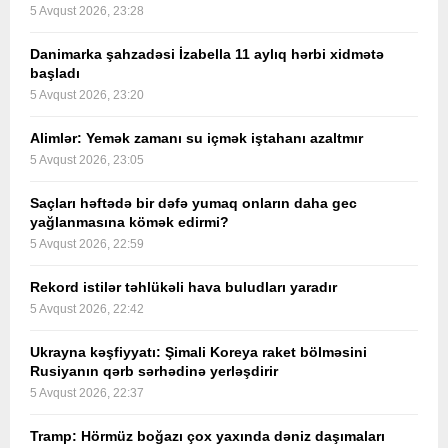
5 Avqust 2026, 23:28
Danimarka şahzadəsi İzabella 11 aylıq hərbi xidmətə
başladı
5 Avqust 2026, 23:20
Alimlər: Yemək zamanı su içmək iştahanı azaltmır
5 Avqust 2026, 23:05
Saçları həftədə bir dəfə yumaq onların daha gec
yağlanmasına kömək edirmi?
5 Avqust 2026, 22:59
Rekord istilər təhlükəli hava buludları yaradır
5 Avqust 2026, 22:42
Ukrayna kəşfiyyatı: Şimali Koreya raket bölməsini
Rusiyanın qərb sərhədinə yerləşdirir
5 Avqust 2026, 22:37
Tramp: Hörmüz boğazı çox yaxında dəniz daşımaları