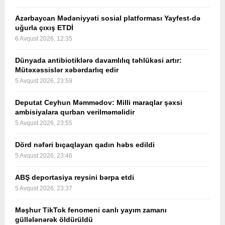
Azərbaycan Mədəniyyəti sosial platforması Yayfest-də
uğurla çıxış ETDİ
6 Avqust 2026, 12:35
Dünyada antibiotiklərə davamlılıq təhlükəsi artır:
Mütəxəssislər xəbərdarlıq edir
5 Avqust 2026, 23:59
Deputat Ceyhun Məmmədov: Milli maraqlar şəxsi
ambisiyalara qurban verilməməlidir
5 Avqust 2026, 23:55
Dörd nəfəri bıçaqlayan qadın həbs edildi
5 Avqust 2026, 23:46
ABŞ deportasiya reysini bərpa etdi
5 Avqust 2026, 23:37
Məşhur TikTok fenomeni canlı yayım zamanı
güllələnərək öldürüldü