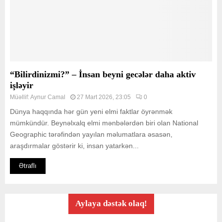
“Bilirdinizmi?” – İnsan beyni gecələr daha aktiv
işləyir
Müəllif:
Aynur Camal
27 Mart 2026, 23:05
0
Dünya haqqında hər gün yeni elmi faktlar öyrənmək
mümkündür. Beynəlxalq elmi mənbələrdən biri olan National
Geographic tərəfindən yayılan məlumatlara əsasən,
araşdırmalar göstərir ki, insan yatarkən...
Ətraflı
Aylaya dəstək olaq!