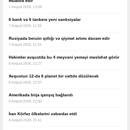
müalicə edir
7 Avqust 2026, 13:08
6 bank və 6 tankerə yeni sanksiyalar
7 Avqust 2026, 11:39
Rusiyada benzin qıtlığı və qiymət artımı davam edir
7 Avqust 2026, 11:24
Həkimlər avqustda bu 4 meyvəni yeməyi məsləhət görür
6 Avqust 2026, 22:27
Avqustun 12-də 6 planet bir xəttdə düzüləcək
6 Avqust 2026, 22:07
Amerikada birja qarışıq bağlandı
6 Avqust 2026, 22:00
İran Körfəz ölkələrini xəbərdar etdi
6 Avqust 2026, 21:41