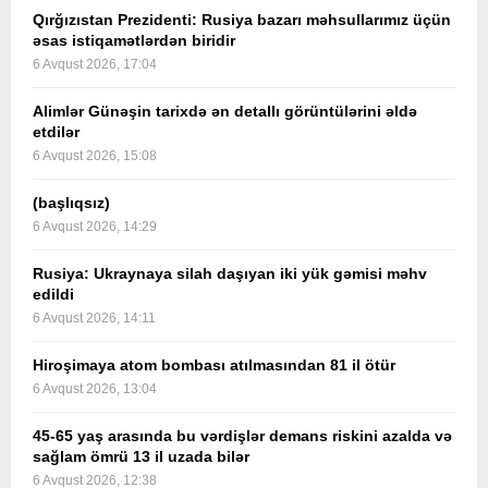
Qırğızıstan Prezidenti: Rusiya bazarı məhsullarımız üçün
əsas istiqamətlərdən biridir
6 Avqust 2026, 17:04
Alimlər Günəşin tarixdə ən detallı görüntülərini əldə
etdilər
6 Avqust 2026, 15:08
(başlıqsız)
6 Avqust 2026, 14:29
Rusiya: Ukraynaya silah daşıyan iki yük gəmisi məhv
edildi
6 Avqust 2026, 14:11
Hiroşimaya atom bombası atılmasından 81 il ötür
6 Avqust 2026, 13:04
45-65 yaş arasında bu vərdişlər demans riskini azalda və
sağlam ömrü 13 il uzada bilər
6 Avqust 2026, 12:38