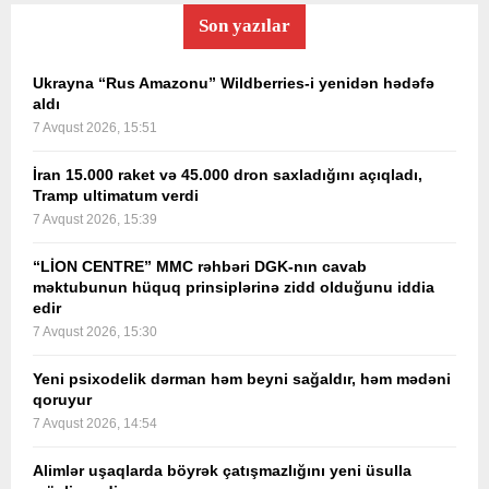
Son yazılar
Ukrayna “Rus Amazonu” Wildberries-i yenidən hədəfə
aldı
7 Avqust 2026, 15:51
İran 15.000 raket və 45.000 dron saxladığını açıqladı,
Tramp ultimatum verdi
7 Avqust 2026, 15:39
“LİON CENTRE” MMC rəhbəri DGK-nın cavab
məktubunun hüquq prinsiplərinə zidd olduğunu iddia
edir
7 Avqust 2026, 15:30
Yeni psixodelik dərman həm beyni sağaldır, həm mədəni
qoruyur
7 Avqust 2026, 14:54
Alimlər uşaqlarda böyrək çatışmazlığını yeni üsulla