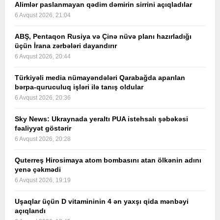
Alimlər paslanmayan qədim dəmirin sirrini açıqladılar
6 Avqust 2026, 21:04
ABŞ, Pentaqon Rusiya və Çinə nüvə planı hazırladığı
üçün İrana zərbələri dayandırır
6 Avqust 2026, 20:44
Türkiyəli media nümayəndələri Qarabağda aparılan
bərpa-quruculuq işləri ilə tanış oldular
6 Avqust 2026, 20:36
Sky News: Ukraynada yeraltı PUA istehsalı şəbəkəsi
fəaliyyət göstərir
6 Avqust 2026, 20:28
Quterreş Hirosimaya atom bombasını atan ölkənin adını
yenə çəkmədi
6 Avqust 2026, 19:19
Uşaqlar üçün D vitamininin 4 ən yaxşı qida mənbəyi
açıqlandı