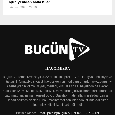
üçün yenidən açıla bilər
5 Avqust 2026, 22:19
HAQQIMIZDA
Bugun.tv internet tv və saytı 2022-ci ilin ilin aprelin 12-də fəaliyyətə başlayıb və
müstəqil informasiya siyasəti həyata keçirən media qurumudur! www.bugun.tv
Azərbaycanın ictimai, siyasi, mədəni, xüsusilə sosial həyatında baş verən
hadisələri izləyiciyə operativ, qərəzsiz və vətəndaş-dövlət maraqları qorunaraq
çatdırmağı qarşısına məqsəd qoyub. Saytdakı materialların istifadəsi zamanı
istinad edilməsi vacibdir. Məlumat internet səhifələrində istifadə edildikdə
hiperlink vasitəsi ilə istinad mütləqdir.
Bizimlə əlaqə:
E-mail: press@bugun.tv | +994 51 567 32 09