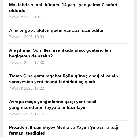
Məktəbdə silahlı hücum: 14 yaşlı yeniyetmə 7 nəfəri
öldürdü
7 Avqust 2026, 18:17
Alimlər göbələkdən qadın çantası hazırladılar
7 Avqust 2026, 18:03
Araşdırma: Son illər insanlarda idrak göstəriciləri
həqiqətən də azalıb?
7 Avqust 2026, 17:33
Tramp Çinə qarşı rəqabət üçün günəş enerjisi və çip
sənayesinə yeni ticarət tədbirləri açıqladı
7 Avqust 2026, 17:22
Avropa meşə yanğınlarına qarşı yeni nəsil
yanğınsöndürən təyyarələr hazırlayır
7 Avqust 2026, 17:12
Prezident İlham Əliyev Media və Yayım Şurası ilə bağlı
fərmanı təsdiqlədi