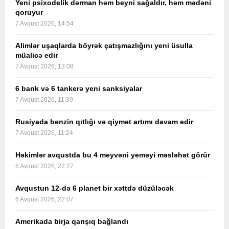
Yeni psixodelik dərman həm beyni sağaldır, həm mədəni
qoruyur
7 Avqust 2026, 14:54
Alimlər uşaqlarda böyrək çatışmazlığını yeni üsulla
müalicə edir
7 Avqust 2026, 13:08
6 bank və 6 tankerə yeni sanksiyalar
7 Avqust 2026, 11:39
Rusiyada benzin qıtlığı və qiymət artımı davam edir
7 Avqust 2026, 11:24
Həkimlər avqustda bu 4 meyvəni yeməyi məsləhət görür
6 Avqust 2026, 22:27
Avqustun 12-də 6 planet bir xəttdə düzüləcək
6 Avqust 2026, 22:07
Amerikada birja qarışıq bağlandı