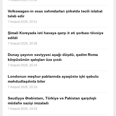
7 Avqust 2026, 21:02
Volkswagen-in əsas səhmdarları şirkətdə təcili islahat
tələb edir
7 Avqust 2026, 20:51
Şimali Koreyada isti havaya qarşı it əti şorbası tövsiyə
edildi
7 Avqust 2026, 20:36
Dunay çayının səviyyəsi aşağı düşdü, qədim Roma
körpüsünün qalıqları üzə çıxdı
7 Avqust 2026, 20:24
Londonun məşhur pablarında ayaqüstə içki qəbulu
məhdudlaşdırıla bilər
7 Avqust 2026, 20:10
Səudiyyə Ərəbistanı, Türkiyə və Pakistan qarşılıqlı
müdafiə sazişi imzaladı
7 Avqust 2026, 19:33