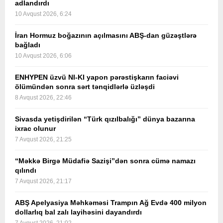
adlandırdı
10 Avqust 2026, 6:24
İran Hormuz boğazının açılmasını ABŞ-dan güzəştlərə
bağladı
10 Avqust 2026, 6:06
ENHYPEN üzvü NI-KI yapon pərəstişkarın faciəvi
ölümündən sonra sərt tənqidlərlə üzləşdi
8 Avqust 2026, 22:46
Sivasda yetişdirilən “Türk qızılbalığı” dünya bazarına
ixrac olunur
7 Avqust 2026, 21:25
“Məkkə Birgə Müdafiə Sazişi”dən sonra cümə namazı
qılındı
7 Avqust 2026, 21:17
ABŞ Apelyasiya Məhkəməsi Trampın Ağ Evdə 400 milyon
dollarlıq bal zalı layihəsini dayandırdı