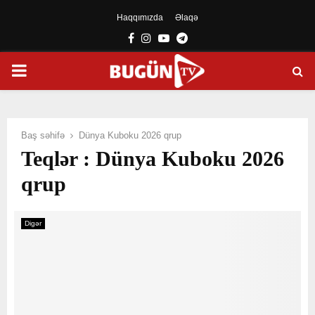
Haqqımızda
Əlaqə
Facebook
Instagram
Youtube
Telegram
PRIMARY
MENU
Baş səhifə
Dünya Kuboku 2026 qrup
Teqlər : Dünya Kuboku 2026
qrup
Digər