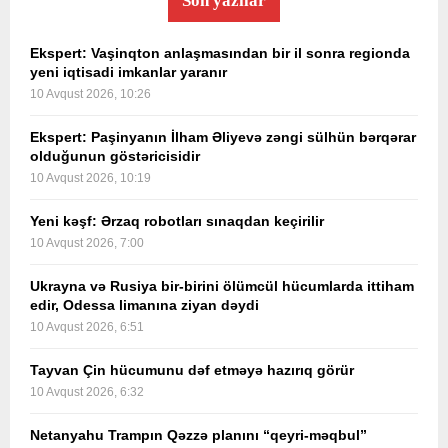
Son yazılar
Ekspert: Vaşinqton anlaşmasından bir il sonra regionda
yeni iqtisadi imkanlar yaranır
10 Avqust 2026, 10:26
Ekspert: Paşinyanın İlham Əliyevə zəngi sülhün bərqərar
olduğunun göstəricisidir
10 Avqust 2026, 10:19
Yeni kəşf: Ərzaq robotları sınaqdan keçirilir
10 Avqust 2026, 7:00
Ukrayna və Rusiya bir-birini ölümcül hücumlarda ittiham
edir, Odessa limanına ziyan dəydi
10 Avqust 2026, 6:51
Tayvan Çin hücumunu dəf etməyə hazırıq görür
10 Avqust 2026, 6:32
Netanyahu Trampın Qəzzə planını “qeyri-məqbul”