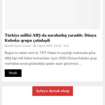
Türkiyə millisi ABŞ-da narahatlıq yaradıb: Dünya
Kuboku qrupu çətinləşdi
Müəllif:
Aynur Camal
1 Aprel 2026, 16:40
0
Bugun.tv xəbər verir ki, TRT Haber-in yaydığı məlumata görə,
ABŞ kişi milli futbol komandası üçün 2026 Dünya Kuboku qrup
mərhələsi əvvəl gözlənildiyi qədər asan görünmür....
Ətraflı
Aylaya dəstək olaq!