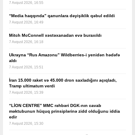
7 Avqust 2026, 16:55
“Media haqqında” qanunlara dəyişiklik qəbul edildi
7 Avqust 2026, 16:49
Mitch McConnell xəstəxanadan evə buraxıldı
7 Avqust 2026, 16:18
Ukrayna “Rus Amazonu” Wildberries-i yenidən hədəfə
aldı
7 Avqust 2026, 15:51
İran 15.000 raket və 45.000 dron saxladığını açıqladı,
Tramp ultimatum verdi
7 Avqust 2026, 15:39
“LİON CENTRE” MMC rəhbəri DGK-nın cavab
məktubunun hüquq prinsiplərinə zidd olduğunu iddia
edir
7 Avqust 2026, 15:30