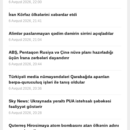
6 Avqust 2026, 22:00
İran Körfəz ölkələrini xəbərdar etdi
6 Avqust 2026, 21:41
Alimlər paslanmayan qədim dəmirin sirrini açıqladılar
6 Avqust 2026, 21:04
ABŞ, Pentaqon Rusiya və Çinə nüvə planı hazırladığı
üçün İrana zərbələri dayandırır
6 Avqust 2026, 20:44
Türkiyəli media nümayəndələri Qarabağda aparılan
bərpa-quruculuq işləri ilə tanış oldular
6 Avqust 2026, 20:36
Sky News: Ukraynada yeraltı PUA istehsalı şəbəkəsi
fəaliyyət göstərir
6 Avqust 2026, 20:28
Quterreş Hirosimaya atom bombasını atan ölkənin adını