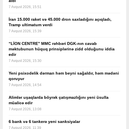
aldı
7 Avqust 2026, 15:51
İran 15.000 raket və 45.000 dron saxladığını açıqladı,
Tramp ultimatum verdi
7 Avqust 2026, 15:39
“LİON CENTRE” MMC rəhbəri DGK-nın cavab
məktubunun hüquq prinsiplərinə zidd olduğunu iddia
edir
7 Avqust 2026, 15:30
Yeni psixodelik dərman həm beyni sağaldır, həm mədəni
qoruyur
7 Avqust 2026, 14:54
Alimlər uşaqlarda böyrək çatışmazlığını yeni üsulla
müalicə edir
7 Avqust 2026, 13:08
6 bank və 6 tankerə yeni sanksiyalar
7 Avqust 2026, 11:39