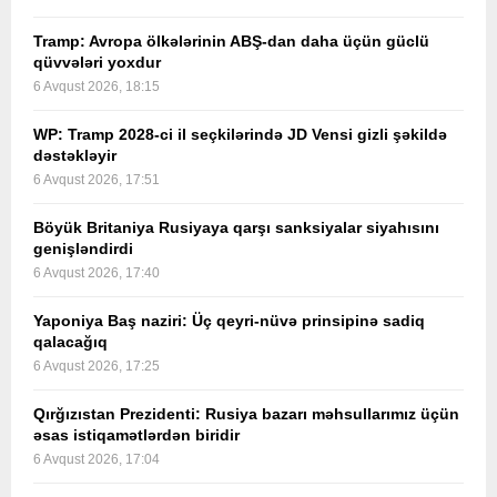
Tramp: Avropa ölkələrinin ABŞ-dan daha üçün güclü
qüvvələri yoxdur
6 Avqust 2026, 18:15
WP: Tramp 2028-ci il seçkilərində JD Vensi gizli şəkildə
dəstəkləyir
6 Avqust 2026, 17:51
Böyük Britaniya Rusiyaya qarşı sanksiyalar siyahısını
genişləndirdi
6 Avqust 2026, 17:40
Yaponiya Baş naziri: Üç qeyri-nüvə prinsipinə sadiq
qalacağıq
6 Avqust 2026, 17:25
Qırğızıstan Prezidenti: Rusiya bazarı məhsullarımız üçün
əsas istiqamətlərdən biridir
6 Avqust 2026, 17:04