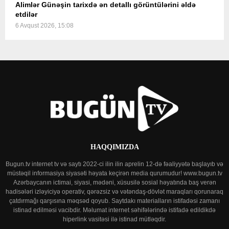
Alimlər Günəşin tarixdə ən detallı görüntülərini əldə
etdilər
6 Avqust 2026, 15:08
HAQQIMIZDA
Bugun.tv internet tv və saytı 2022-ci ilin ilin aprelin 12-də fəaliyyətə başlayıb və
müstəqil informasiya siyasəti həyata keçirən media qurumudur! www.bugun.tv
Azərbaycanın ictimai, siyasi, mədəni, xüsusilə sosial həyatında baş verən
hadisələri izləyiciyə operativ, qərəzsiz və vətəndaş-dövlət maraqları qorunaraq
çatdırmağı qarşısına məqsəd qoyub. Saytdakı materialların istifadəsi zamanı
istinad edilməsi vacibdir. Məlumat internet səhifələrində istifadə edildikdə
hiperlink vasitəsi ilə istinad mütləqdir.