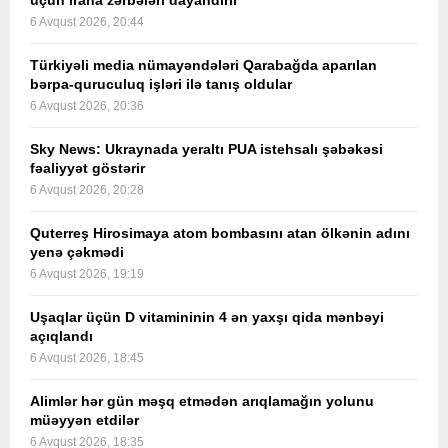
üçün İrana zərbələri dayandırır
6 Avqust 2026, 20:44
Türkiyəli media nümayəndələri Qarabağda aparılan
bərpa-quruculuq işləri ilə tanış oldular
6 Avqust 2026, 20:36
Sky News: Ukraynada yeraltı PUA istehsalı şəbəkəsi
fəaliyyət göstərir
6 Avqust 2026, 20:28
Quterreş Hirosimaya atom bombasını atan ölkənin adını
yenə çəkmədi
6 Avqust 2026, 19:19
Uşaqlar üçün D vitamininin 4 ən yaxşı qida mənbəyi
açıqlandı
6 Avqust 2026, 18:45
Alimlər hər gün məşq etmədən arıqlamağın yolunu
müəyyən etdilər
6 Avqust 2026, 18:35