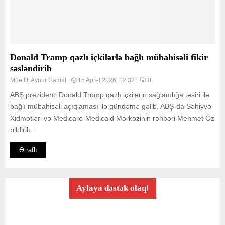
Donald Tramp qazlı içkilərlə bağlı mübahisəli fikir
səsləndirib
Müəllif:
Aynur Camal
15 Aprel 2026, 12:32
0
ABŞ prezidenti Donald Trump qazlı içkilərin sağlamlığa təsiri ilə
bağlı mübahisəli açıqlaması ilə gündəmə gəlib. ABŞ-da Səhiyyə
Xidmətləri və Medicare-Medicaid Mərkəzinin rəhbəri Mehmet Öz
bildirib...
Ətraflı
Aylaya dəstək olaq!