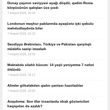
Dunay çayının səviyyəsi aşağı düşdü, qədim Roma
körpüsünün qalıqları üzə çıxdı
7 Avqust 2026, 20:24
Londonun məşhur pablarında ayaqüstə içki qəbulu
məhdudlaşdırıla bilər
7 Avqust 2026, 20:10
Səudiyyə Ərəbistanı, Türkiyə və Pakistan qarşılıqlı
müdafiə sazişi imzaladı
7 Avqust 2026, 19:33
Məktəbdə silahlı hücum: 14 yaşlı yeniyetmə 7 nəfəri
öldürdü
7 Avqust 2026, 18:17
Alimlər göbələkdən qadın çantası hazırladılar
7 Avqust 2026, 18:03
Araşdırma: Son illər insanlarda idrak göstəriciləri
həqiqətən də azalıb?