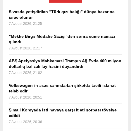
Sivasda yetişdirilən “Türk qızılbalığı” dünya bazarına
ixrac olunur
7 Avqust 2026, 21:25
“Məkkə Birgə Müdafiə Sazişi”dən sonra cümə namazı
qılındı
7 Avqust 2026, 21:17
ABŞ Apelyasiya Məhkəməsi Trampın Ağ Evdə 400 milyon
dollarlıq bal zalı layihəsini dayandırdı
7 Avqust 2026, 21:02
Volkswagen-in əsas səhmdarları şirkətdə təcili islahat
tələb edir
7 Avqust 2026, 20:51
Şimali Koreyada isti havaya qarşı it əti şorbası tövsiyə
edildi
7 Avqust 2026, 20:36