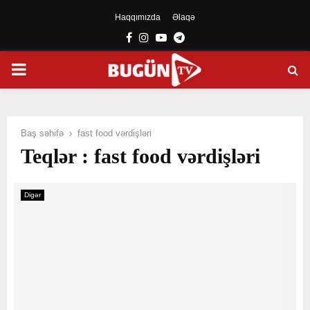
Haqqımızda
Əlaqə
Facebook
Instagram
Youtube
Telegram
PRIMARY
MENU
Baş səhifə
fast food vərdişləri
Teqlər : fast food vərdişləri
Digər