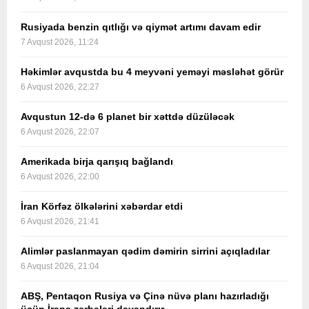
Rusiyada benzin qıtlığı və qiymət artımı davam edir
7 Avqust 2026, 11:24
Həkimlər avqustda bu 4 meyvəni yeməyi məsləhət görür
6 Avqust 2026, 22:27
Avqustun 12-də 6 planet bir xəttdə düzüləcək
6 Avqust 2026, 22:07
Amerikada birja qarışıq bağlandı
6 Avqust 2026, 22:00
İran Körfəz ölkələrini xəbərdar etdi
6 Avqust 2026, 21:41
Alimlər paslanmayan qədim dəmirin sirrini açıqladılar
6 Avqust 2026, 21:04
ABŞ, Pentaqon Rusiya və Çinə nüvə planı hazırladığı