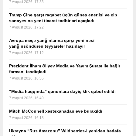
7 Avqust 2026, 17:33
Tramp Çinə qarşı rəqabət üçün günəş enerjisi və çip
sənayesinə yeni ticarət tədbirləri açıqladı
7 Avqust 2026, 17:22
Avropa meşə yanğınlarına qarşı yeni nəsil
yanğınsöndürən təyyarələr hazırlayır
7 Avqust 2026, 17:12
Prezident İlham Əliyev Media və Yayım Şurası ilə bağlı
fərmanı təsdiqlədi
7 Avqust 2026, 16:55
“Media haqqında” qanunlara dəyişiklik qəbul edildi
7 Avqust 2026, 16:49
Mitch McConnell xəstəxanadan evə buraxıldı
7 Avqust 2026, 16:18
Ukrayna “Rus Amazonu” Wildberries-i yenidən hədəfə