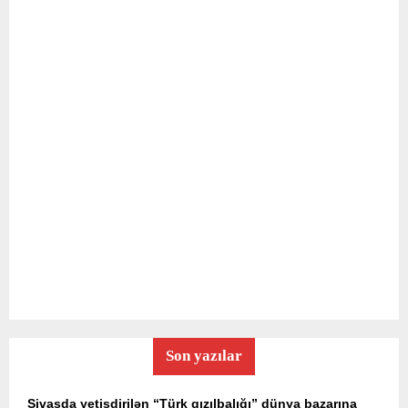
Son yazılar
Sivasda yetişdirilən “Türk qızılbalığı” dünya bazarına