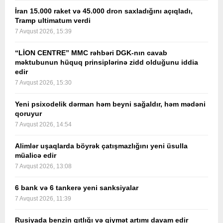
İran 15.000 raket və 45.000 dron saxladığını açıqladı,
Tramp ultimatum verdi
7 Avqust 2026, 15:39
“LİON CENTRE” MMC rəhbəri DGK-nın cavab
məktubunun hüquq prinsiplərinə zidd olduğunu iddia
edir
7 Avqust 2026, 15:30
Yeni psixodelik dərman həm beyni sağaldır, həm mədəni
qoruyur
7 Avqust 2026, 14:54
Alimlər uşaqlarda böyrək çatışmazlığını yeni üsulla
müalicə edir
7 Avqust 2026, 13:08
6 bank və 6 tankerə yeni sanksiyalar
7 Avqust 2026, 11:39
Rusiyada benzin qıtlığı və qiymət artımı davam edir