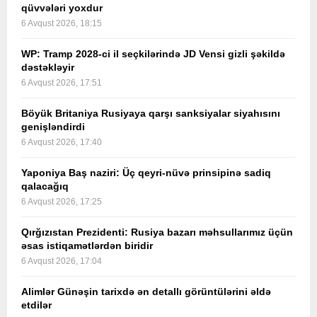
qüvvələri yoxdur
6 Avqust 2026, 18:15
WP: Tramp 2028-ci il seçkilərində JD Vensi gizli şəkildə
dəstəkləyir
6 Avqust 2026, 17:51
Böyük Britaniya Rusiyaya qarşı sanksiyalar siyahısını
genişləndirdi
6 Avqust 2026, 17:40
Yaponiya Baş naziri: Üç qeyri-nüvə prinsipinə sadiq
qalacağıq
6 Avqust 2026, 17:25
Qırğızıstan Prezidenti: Rusiya bazarı məhsullarımız üçün
əsas istiqamətlərdən biridir
6 Avqust 2026, 17:04
Alimlər Günəşin tarixdə ən detallı görüntülərini əldə
etdilər