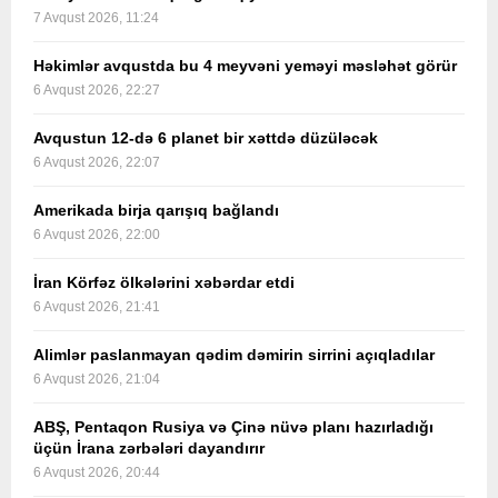
7 Avqust 2026, 11:24
Həkimlər avqustda bu 4 meyvəni yeməyi məsləhət görür
6 Avqust 2026, 22:27
Avqustun 12-də 6 planet bir xəttdə düzüləcək
6 Avqust 2026, 22:07
Amerikada birja qarışıq bağlandı
6 Avqust 2026, 22:00
İran Körfəz ölkələrini xəbərdar etdi
6 Avqust 2026, 21:41
Alimlər paslanmayan qədim dəmirin sirrini açıqladılar
6 Avqust 2026, 21:04
ABŞ, Pentaqon Rusiya və Çinə nüvə planı hazırladığı
üçün İrana zərbələri dayandırır
6 Avqust 2026, 20:44