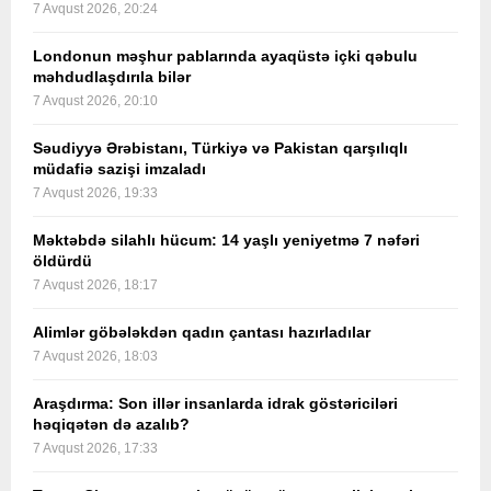
7 Avqust 2026, 20:24
Londonun məşhur pablarında ayaqüstə içki qəbulu
məhdudlaşdırıla bilər
7 Avqust 2026, 20:10
Səudiyyə Ərəbistanı, Türkiyə və Pakistan qarşılıqlı
müdafiə sazişi imzaladı
7 Avqust 2026, 19:33
Məktəbdə silahlı hücum: 14 yaşlı yeniyetmə 7 nəfəri
öldürdü
7 Avqust 2026, 18:17
Alimlər göbələkdən qadın çantası hazırladılar
7 Avqust 2026, 18:03
Araşdırma: Son illər insanlarda idrak göstəriciləri
həqiqətən də azalıb?
7 Avqust 2026, 17:33