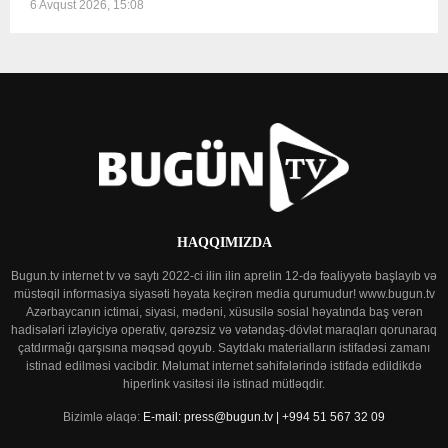
6 Avqust 2026, 15:08
HAQQIMIZDA
Bugun.tv internet tv və saytı 2022-ci ilin ilin aprelin 12-də fəaliyyətə başlayıb və
müstəqil informasiya siyasəti həyata keçirən media qurumudur! www.bugun.tv
Azərbaycanın ictimai, siyasi, mədəni, xüsusilə sosial həyatında baş verən
hadisələri izləyiciyə operativ, qərəzsiz və vətəndaş-dövlət maraqları qorunaraq
çatdırmağı qarşısına məqsəd qoyub. Saytdakı materialların istifadəsi zamanı
istinad edilməsi vacibdir. Məlumat internet səhifələrində istifadə edildikdə
hiperlink vasitəsi ilə istinad mütləqdir.
Bizimlə əlaqə:
E-mail: press@bugun.tv | +994 51 567 32 09