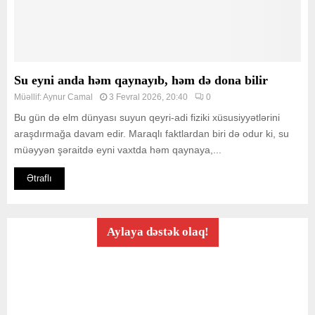
Su eyni anda həm qaynayıb, həm də dona bilir
Müəllif:
Aynur Camal
3 Fevral 2026, 20:40
0
Bu gün də elm dünyası suyun qeyri-adi fiziki xüsusiyyətlərini
araşdırmağa davam edir. Maraqlı faktlardan biri də odur ki, su
müəyyən şəraitdə eyni vaxtda həm qaynaya,...
Ətraflı
Aylaya dəstək olaq!