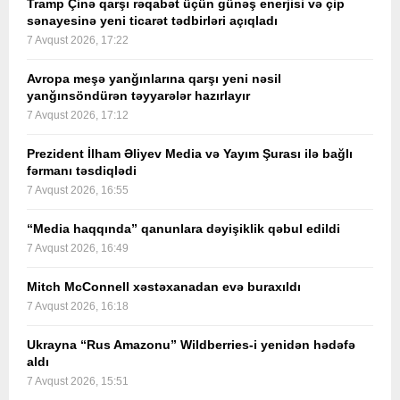
Tramp Çinə qarşı rəqabət üçün günəş enerjisi və çip
sənayesinə yeni ticarət tədbirləri açıqladı
7 Avqust 2026, 17:22
Avropa meşə yanğınlarına qarşı yeni nəsil
yanğınsöndürən təyyarələr hazırlayır
7 Avqust 2026, 17:12
Prezident İlham Əliyev Media və Yayım Şurası ilə bağlı
fərmanı təsdiqlədi
7 Avqust 2026, 16:55
“Media haqqında” qanunlara dəyişiklik qəbul edildi
7 Avqust 2026, 16:49
Mitch McConnell xəstəxanadan evə buraxıldı
7 Avqust 2026, 16:18
Ukrayna “Rus Amazonu” Wildberries-i yenidən hədəfə
aldı
7 Avqust 2026, 15:51