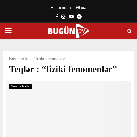
Haqqımızda
Əlaqə
Facebook
Instagram
Youtube
Telegram
PRIMARY
MENU
Baş səhifə
"fiziki fenomenlər"
Teqlər : “fiziki fenomenlər”
Maraqlı faktlar