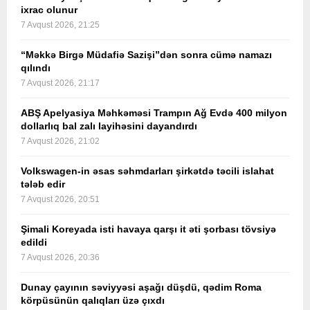
ixrac olunur
7 Avqust 2026, 21:25
“Məkkə Birgə Müdafiə Sazişi”dən sonra cümə namazı
qılındı
7 Avqust 2026, 21:17
ABŞ Apelyasiya Məhkəməsi Trampın Ağ Evdə 400 milyon
dollarlıq bal zalı layihəsini dayandırdı
7 Avqust 2026, 21:02
Volkswagen-in əsas səhmdarları şirkətdə təcili islahat
tələb edir
7 Avqust 2026, 20:51
Şimali Koreyada isti havaya qarşı it əti şorbası tövsiyə
edildi
7 Avqust 2026, 20:36
Dunay çayının səviyyəsi aşağı düşdü, qədim Roma
körpüsünün qalıqları üzə çıxdı