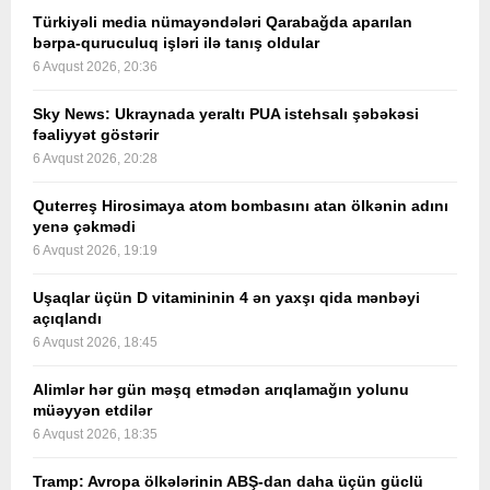
Türkiyəli media nümayəndələri Qarabağda aparılan
bərpa-quruculuq işləri ilə tanış oldular
6 Avqust 2026, 20:36
Sky News: Ukraynada yeraltı PUA istehsalı şəbəkəsi
fəaliyyət göstərir
6 Avqust 2026, 20:28
Quterreş Hirosimaya atom bombasını atan ölkənin adını
yenə çəkmədi
6 Avqust 2026, 19:19
Uşaqlar üçün D vitamininin 4 ən yaxşı qida mənbəyi
açıqlandı
6 Avqust 2026, 18:45
Alimlər hər gün məşq etmədən arıqlamağın yolunu
müəyyən etdilər
6 Avqust 2026, 18:35
Tramp: Avropa ölkələrinin ABŞ-dan daha üçün güclü