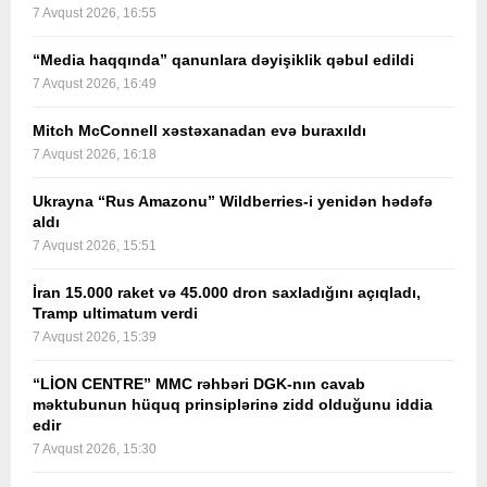
7 Avqust 2026, 16:55
“Media haqqında” qanunlara dəyişiklik qəbul edildi
7 Avqust 2026, 16:49
Mitch McConnell xəstəxanadan evə buraxıldı
7 Avqust 2026, 16:18
Ukrayna “Rus Amazonu” Wildberries-i yenidən hədəfə
aldı
7 Avqust 2026, 15:51
İran 15.000 raket və 45.000 dron saxladığını açıqladı,
Tramp ultimatum verdi
7 Avqust 2026, 15:39
“LİON CENTRE” MMC rəhbəri DGK-nın cavab
məktubunun hüquq prinsiplərinə zidd olduğunu iddia
edir
7 Avqust 2026, 15:30