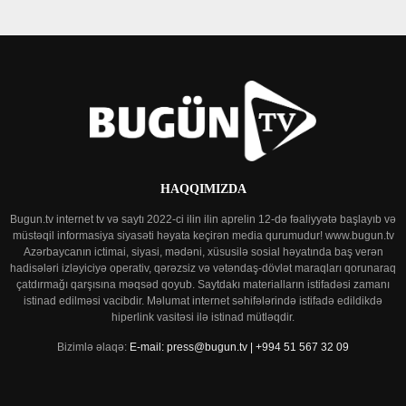
HAQQIMIZDA
Bugun.tv internet tv və saytı 2022-ci ilin ilin aprelin 12-də fəaliyyətə başlayıb və
müstəqil informasiya siyasəti həyata keçirən media qurumudur! www.bugun.tv
Azərbaycanın ictimai, siyasi, mədəni, xüsusilə sosial həyatında baş verən
hadisələri izləyiciyə operativ, qərəzsiz və vətəndaş-dövlət maraqları qorunaraq
çatdırmağı qarşısına məqsəd qoyub. Saytdakı materialların istifadəsi zamanı
istinad edilməsi vacibdir. Məlumat internet səhifələrində istifadə edildikdə
hiperlink vasitəsi ilə istinad mütləqdir.
Bizimlə əlaqə:
E-mail: press@bugun.tv | +994 51 567 32 09