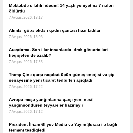
Məktəbdə silahlı hücum: 14 yaşlı yeniyetmə 7 nəfəri
öldürdü
7 Avqust 2026, 18:17
Alimlər göbələkdən qadın çantası hazırladılar
7 Avqust 2026, 18:03
Araşdırma: Son illər insanlarda idrak göstəriciləri
həqiqətən də azalıb?
7 Avqust 2026, 17:33
Tramp Çinə qarşı rəqabət üçün günəş enerjisi və çip
sənayesinə yeni ticarət tədbirləri açıqladı
7 Avqust 2026, 17:22
Avropa meşə yanğınlarına qarşı yeni nəsil
yanğınsöndürən təyyarələr hazırlayır
7 Avqust 2026, 17:12
Prezident İlham Əliyev Media və Yayım Şurası ilə bağlı
fərmanı təsdiqlədi