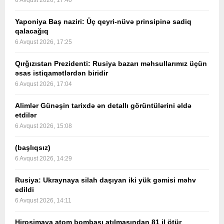
6 Avqust 2026, 17:40
Yaponiya Baş naziri: Üç qeyri-nüvə prinsipinə sadiq
qalacağıq
6 Avqust 2026, 17:25
Qırğızıstan Prezidenti: Rusiya bazarı məhsullarımız üçün
əsas istiqamətlərdən biridir
6 Avqust 2026, 17:04
Alimlər Günəşin tarixdə ən detallı görüntülərini əldə
etdilər
6 Avqust 2026, 15:08
(başlıqsız)
6 Avqust 2026, 14:29
Rusiya: Ukraynaya silah daşıyan iki yük gəmisi məhv
edildi
6 Avqust 2026, 14:11
Hiroşimaya atom bombası atılmasından 81 il ötür