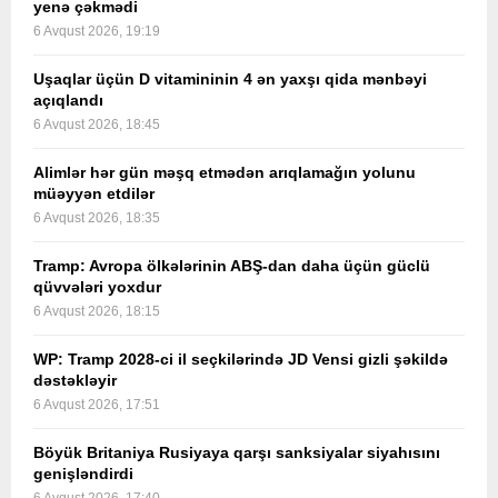
yenə çəkmədi
6 Avqust 2026, 19:19
Uşaqlar üçün D vitamininin 4 ən yaxşı qida mənbəyi
açıqlandı
6 Avqust 2026, 18:45
Alimlər hər gün məşq etmədən arıqlamağın yolunu
müəyyən etdilər
6 Avqust 2026, 18:35
Tramp: Avropa ölkələrinin ABŞ-dan daha üçün güclü
qüvvələri yoxdur
6 Avqust 2026, 18:15
WP: Tramp 2028-ci il seçkilərində JD Vensi gizli şəkildə
dəstəkləyir
6 Avqust 2026, 17:51
Böyük Britaniya Rusiyaya qarşı sanksiyalar siyahısını
genişləndirdi