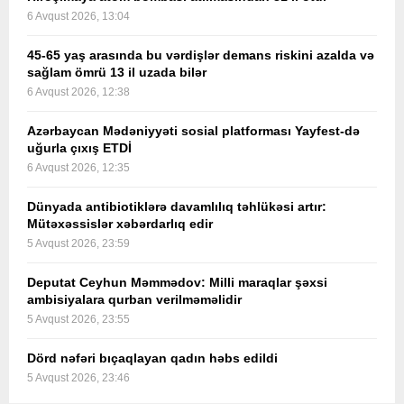
6 Avqust 2026, 13:04
45-65 yaş arasında bu vərdişlər demans riskini azalda və
sağlam ömrü 13 il uzada bilər
6 Avqust 2026, 12:38
Azərbaycan Mədəniyyəti sosial platforması Yayfest-də
uğurla çıxış ETDİ
6 Avqust 2026, 12:35
Dünyada antibiotiklərə davamlılıq təhlükəsi artır:
Mütəxəssislər xəbərdarlıq edir
5 Avqust 2026, 23:59
Deputat Ceyhun Məmmədov: Milli maraqlar şəxsi
ambisiyalara qurban verilməməlidir
5 Avqust 2026, 23:55
Dörd nəfəri bıçaqlayan qadın həbs edildi
5 Avqust 2026, 23:46