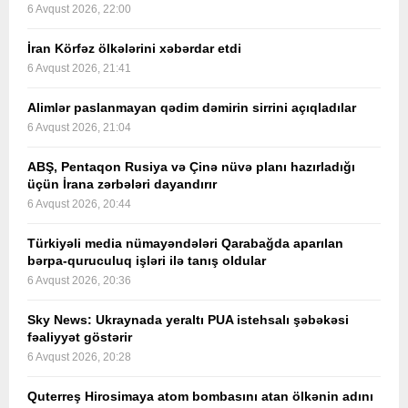
6 Avqust 2026, 22:00
İran Körfəz ölkələrini xəbərdar etdi
6 Avqust 2026, 21:41
Alimlər paslanmayan qədim dəmirin sirrini açıqladılar
6 Avqust 2026, 21:04
ABŞ, Pentaqon Rusiya və Çinə nüvə planı hazırladığı
üçün İrana zərbələri dayandırır
6 Avqust 2026, 20:44
Türkiyəli media nümayəndələri Qarabağda aparılan
bərpa-quruculuq işləri ilə tanış oldular
6 Avqust 2026, 20:36
Sky News: Ukraynada yeraltı PUA istehsalı şəbəkəsi
fəaliyyət göstərir
6 Avqust 2026, 20:28
Quterreş Hirosimaya atom bombasını atan ölkənin adını