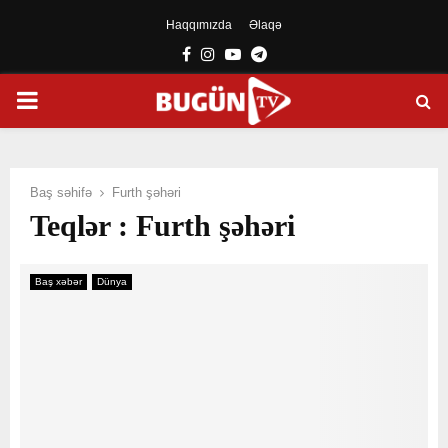
Haqqımızda
Əlaqə
Facebook
Instagram
Youtube
Telegram
PRIMARY
MENU
Baş səhifə
Furth şəhəri
Teqlər : Furth şəhəri
Baş xəbər
Dünya