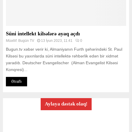
Süni intellekt kilsələrə ayaq açdı
Müəllif:
Bugün TV
13 İyun 2023, 11:41
0
Bugun.tv xəbər verir ki, Almaniyanın Furth şəhərindəki St. Paul
Kilsəsi bu yaxınlarda süni intellektə rəhbərlik edən bir xidmət
yaradıb. Deutscher Evangelischer (Alman Evangelist Kilsəsi
Konqresi)...
Ətraflı
Aylaya dəstək olaq!