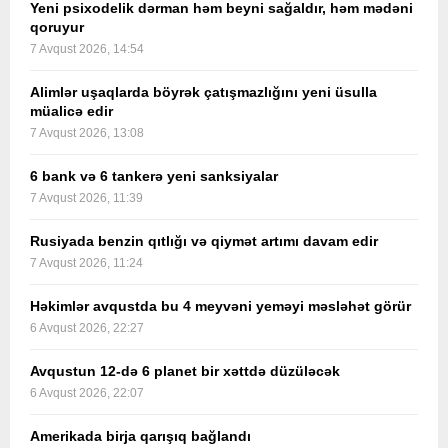
Yeni psixodelik dərman həm beyni sağaldır, həm mədəni
qoruyur
7 Avqust 2026, 14:54
Alimlər uşaqlarda böyrək çatışmazlığını yeni üsulla
müalicə edir
7 Avqust 2026, 13:08
6 bank və 6 tankerə yeni sanksiyalar
7 Avqust 2026, 11:39
Rusiyada benzin qıtlığı və qiymət artımı davam edir
7 Avqust 2026, 11:24
Həkimlər avqustda bu 4 meyvəni yeməyi məsləhət görür
6 Avqust 2026, 22:27
Avqustun 12-də 6 planet bir xəttdə düzüləcək
6 Avqust 2026, 22:07
Amerikada birja qarışıq bağlandı