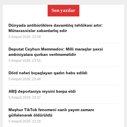
Son yazılar
Dünyada antibiotiklərə davamlılıq təhlükəsi artır:
Mütəxəssislər xəbərdarlıq edir
5 Avqust 2026, 23:59
Deputat Ceyhun Məmmədov: Milli maraqlar şəxsi
ambisiyalara qurban verilməməlidir
5 Avqust 2026, 23:55
Dörd nəfəri bıçaqlayan qadın həbs edildi
5 Avqust 2026, 23:46
ABŞ deportasiya reysini bərpa etdi
5 Avqust 2026, 23:37
Məşhur TikTok fenomeni canlı yayım zamanı
güllələnərək öldürüldü
5 Avqust 2026, 23:28