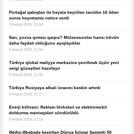
Portağal qabıqları ilə həyata keçirilən təcrübə 16 ildən
sonra heyrətamiz nəticə verdi
5 Avqust 2026, 22:08
Sarı, yoxsa qırmızı qarpız? Mütəxəssislər hansı növün
daha faydalı olduğunu açıqlayıblar
5 Avqust 2026, 21:54
Türkiyə qlobal maliyyə mərkəzinə çevrilmək üçün yeni
vergi güzəştləri hazırlayır
5 Avqust 2026, 21:40
Türkiyə Rusiyaya albalı ixracını kəskin artırdı
5 Avqust 2026, 21:27
Enerji böhranı: Reklam lövhələri və elektromobil
doldurma məntəqələri söndürüldü
5 Avqust 2026, 21:18
Əddis-Əbəbədə keçirilən Dünya İctimai Sammiti 50