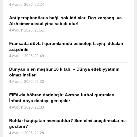
4 Avqust 2026, 22:24
Antiperspirantlarla bağlı şok iddialar: Döş xərçəngi və
Alzheimer xəstəliyinə səbəb olur!
4 Avqust 2026, 21:51
Fransada dövlət qurumlarında psixoloji təzyiq iddiaları
araşdırılır
4 Avqust 2026, 21:49
Dünyanın ən məşhur 10 kitabı – Dünya ədəbiyyatının
ölməz inciləri
4 Avqust 2026, 21:33
FIFA-da böhran dərinləşir: Avropa futbol qurumları
İnfantinoya dəstəyi geri çəkir
4 Avqust 2026, 21:33
Ruhlar həqiqətən mövcuddur? Son elmi araşdırmalar nə
göstərir?
4 Avqust 2026, 21:28