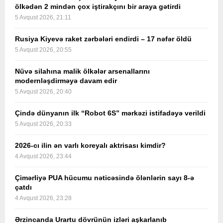
ölkədən 2 mindən çox iştirakçını bir araya gətirdi
5 Avqust 2026, 21:11
Rusiya Kiyevə raket zərbələri endirdi – 17 nəfər öldü
5 Avqust 2026, 20:55
Nüvə silahına malik ölkələr arsenallarını
modernləşdirməyə davam edir
5 Avqust 2026, 20:40
Çində dünyanın ilk “Robot 6S” mərkəzi istifadəyə verildi
5 Avqust 2026, 20:33
2026-cı ilin ən varlı koreyalı aktrisası kimdir?
4 Avqust 2026, 23:44
Çimərliyə PUA hücumu nəticəsində ölənlərin sayı 8-ə
çatdı
4 Avqust 2026, 23:28
Ərzincanda Urartu dövrünün izləri aşkarlanıb