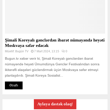
Şimali Koreyalı gənclərdən ibarət nümayəndə heyəti
Moskvaya səfər edəcək
Müəllif:
Bugün TV
7 Mart 2024, 13:15
0
Bugun.tv xəbər verir ki, Şimali Koreyalı gənclərdən ibarət
nümayəndə heyəti Ümumdünya Gənclər Festivalından sonra
ikitərəfli əlaqələri gücləndirmək üçün Moskvaya səfər etməyi
planlaşdırıb. Şimali Koreya Sosialist...
Ətraflı
Aylaya dəstək olaq!