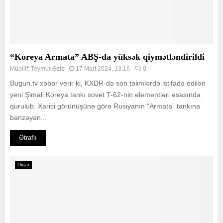
“Koreya Armata” ABŞ-da yüksək qiymətləndirildi
Müəllif:
Teymur Əziz
17 Mart 2024, 13:16
0
Bugun.tv xəbər verir ki, KXDR-də son təlimlərdə istifadə edilən
yeni Şimali Koreya tankı sovet T-62-nin elementləri əsasında
qurulub. Xarici görünüşünə görə Rusiyanın “Armata” tankına
bənzəyən...
Ətraflı
Digər