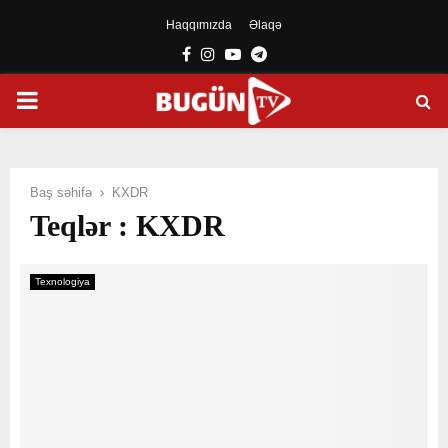
Haqqımızda
Əlaqə
Facebook
Instagram
Youtube
Telegram
PRIMARY
MENU
Baş səhifə
KXDR
Teqlər : KXDR
Texnologiya