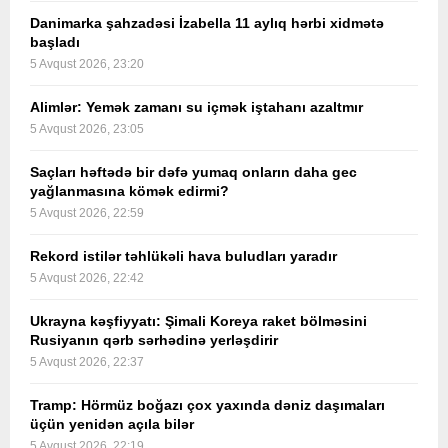
Danimarka şahzadəsi İzabella 11 aylıq hərbi xidmətə
başladı
5 Avqust 2026, 23:20
Alimlər: Yemək zamanı su içmək iştahanı azaltmır
5 Avqust 2026, 23:05
Saçları həftədə bir dəfə yumaq onların daha gec
yağlanmasına kömək edirmi?
5 Avqust 2026, 22:59
Rekord istilər təhlükəli hava buludları yaradır
5 Avqust 2026, 22:42
Ukrayna kəşfiyyatı: Şimali Koreya raket bölməsini
Rusiyanın qərb sərhədinə yerləşdirir
5 Avqust 2026, 22:37
Tramp: Hörmüz boğazı çox yaxında dəniz daşımaları
üçün yenidən açıla bilər
5 Avqust 2026, 22:19