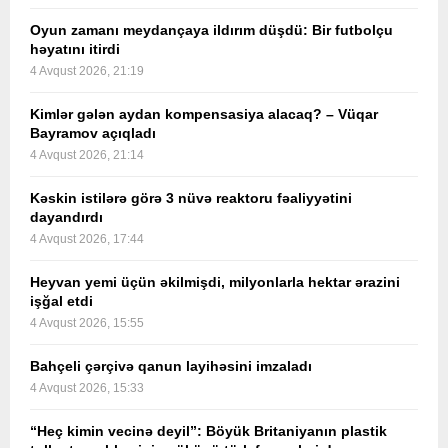
Oyun zamanı meydançaya ildırım düşdü: Bir futbolçu
həyatını itirdi
4 Avqust 2026, 21:19
Kimlər gələn aydan kompensasiya alacaq? – Vüqar
Bayramov açıqladı
4 Avqust 2026, 21:14
Kəskin istilərə görə 3 nüvə reaktoru fəaliyyətini
dayandırdı
4 Avqust 2026, 17:44
Heyvan yemi üçün əkilmişdi, milyonlarla hektar ərazini
işğal etdi
4 Avqust 2026, 15:55
Bahçeli çərçivə qanun layihəsini imzaladı
4 Avqust 2026, 15:33
“Heç kimin vecinə deyil”: Böyük Britaniyanın plastik