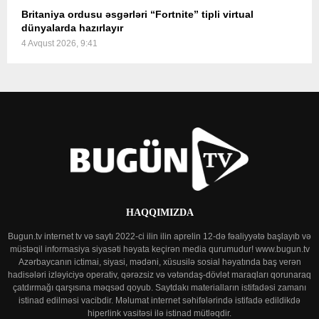
Britaniya ordusu əsgərləri “Fortnite” tipli virtual
dünyalarda hazırlayır
4 Avqust 2026, 9:41
HAQQIMIZDA
Bugun.tv internet tv və saytı 2022-ci ilin ilin aprelin 12-də fəaliyyətə başlayıb və
müstəqil informasiya siyasəti həyata keçirən media qurumudur! www.bugun.tv
Azərbaycanın ictimai, siyasi, mədəni, xüsusilə sosial həyatında baş verən
hadisələri izləyiciyə operativ, qərəzsiz və vətəndaş-dövlət maraqları qorunaraq
çatdırmağı qarşısına məqsəd qoyub. Saytdakı materialların istifadəsi zamanı
istinad edilməsi vacibdir. Məlumat internet səhifələrində istifadə edildikdə
hiperlink vasitəsi ilə istinad mütləqdir.