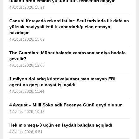
tullantı probleminin yükünü türk fermerləri daşıyır
4 Avqust 2026, 15:21
Cənubi Koreyada rekord istilər: Seul tarixində ilk dəfə ən
yüksək səviyyəli istilik xəbərdarlığı elan etməyə
hazırlaşır
4 Avqust 2026, 15:09
The Guardian: Müharibələrdə xəstəxanalar niyə hədəfə
çevrilir?
4 Avqust 2026, 12:05
1 milyon dollarlıq kriptovalyutanı mənimsəyən FBI
agentinə qarşı cinayət işi açıldı
4 Avqust 2026, 11:44
4 Avqust – Milli Şokoladlı Peçenye Günü qeyd olunur
4 Avqust 2026, 10:13
Həkim omeqa-3 üçün ən faydalı balıqları açıqladı
4 Avqust 2026, 9:51