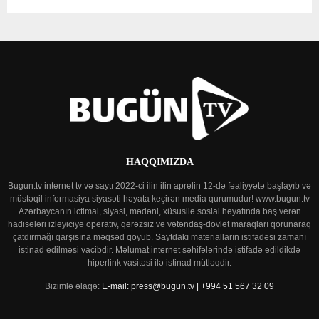
HAQQIMIZDA
Bugun.tv internet tv və saytı 2022-ci ilin ilin aprelin 12-də fəaliyyətə başlayıb və
müstəqil informasiya siyasəti həyata keçirən media qurumudur! www.bugun.tv
Azərbaycanın ictimai, siyasi, mədəni, xüsusilə sosial həyatında baş verən
hadisələri izləyiciyə operativ, qərəzsiz və vətəndaş-dövlət maraqları qorunaraq
çatdırmağı qarşısına məqsəd qoyub. Saytdakı materialların istifadəsi zamanı
istinad edilməsi vacibdir. Məlumat internet səhifələrində istifadə edildikdə
hiperlink vasitəsi ilə istinad mütləqdir.
Bizimlə əlaqə:
E-mail: press@bugun.tv | +994 51 567 32 09