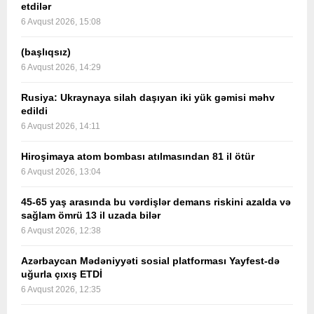
etdilər
6 Avqust 2026, 15:08
(başlıqsız)
6 Avqust 2026, 14:29
Rusiya: Ukraynaya silah daşıyan iki yük gəmisi məhv
edildi
6 Avqust 2026, 14:11
Hiroşimaya atom bombası atılmasından 81 il ötür
6 Avqust 2026, 13:04
45-65 yaş arasında bu vərdişlər demans riskini azalda və
sağlam ömrü 13 il uzada bilər
6 Avqust 2026, 12:38
Azərbaycan Mədəniyyəti sosial platforması Yayfest-də
uğurla çıxış ETDİ
6 Avqust 2026, 12:35