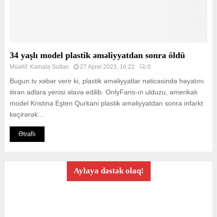
34 yaşlı model plastik əməliyyatdan sonra öldü
Müəllif:
Kəmalə Sultan
27 Aprel 2023, 16:22
0
Bugun.tv xəbər verir ki, plastik əməliyyatlar nəticəsində həyatını
itirən adlara yenisi əlavə edilib. OnlyFans-ın ulduzu, amerikalı
model Kristina Eşten Qurkani plastik əməliyyatdan sonra infarkt
keçirərək...
Ətraflı
Aylaya dəstək olaq!