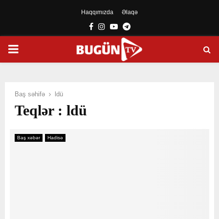
Haqqımızda
Əlaqə
Facebook
Instagram
Youtube
Telegram
PRIMARY
MENU
Baş səhifə
ldü
Teqlər : ldü
Baş xəbər
Hadisə