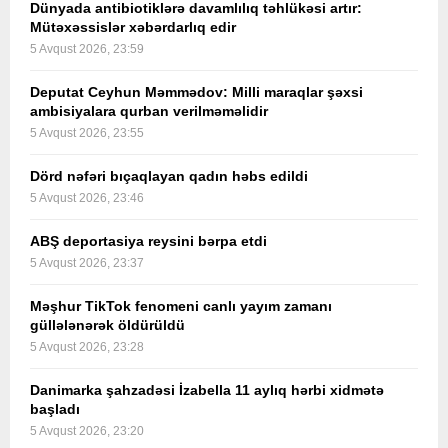
Dünyada antibiotiklərə davamlılıq təhlükəsi artır:
Mütəxəssislər xəbərdarlıq edir
5 Avqust 2026, 23:59
Deputat Ceyhun Məmmədov: Milli maraqlar şəxsi
ambisiyalara qurban verilməməlidir
5 Avqust 2026, 23:55
Dörd nəfəri bıçaqlayan qadın həbs edildi
5 Avqust 2026, 23:46
ABŞ deportasiya reysini bərpa etdi
5 Avqust 2026, 23:37
Məşhur TikTok fenomeni canlı yayım zamanı
güllələnərək öldürüldü
5 Avqust 2026, 23:28
Danimarka şahzadəsi İzabella 11 aylıq hərbi xidmətə
başladı
5 Avqust 2026, 23:20