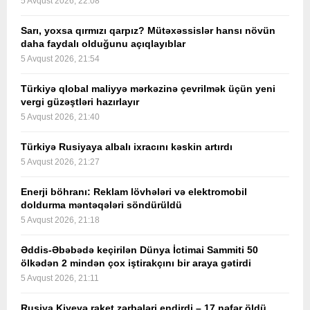
5 Avqust 2026, 22:08
Sarı, yoxsa qırmızı qarpız? Mütəxəssislər hansı növün
daha faydalı olduğunu açıqlayıblar
5 Avqust 2026, 21:54
Türkiyə qlobal maliyyə mərkəzinə çevrilmək üçün yeni
vergi güzəştləri hazırlayır
5 Avqust 2026, 21:40
Türkiyə Rusiyaya albalı ixracını kəskin artırdı
5 Avqust 2026, 21:27
Enerji böhranı: Reklam lövhələri və elektromobil
doldurma məntəqələri söndürüldü
5 Avqust 2026, 21:18
Əddis-Əbəbədə keçirilən Dünya İctimai Sammiti 50
ölkədən 2 mindən çox iştirakçını bir araya gətirdi
5 Avqust 2026, 21:11
Rusiya Kiyevə raket zərbələri endirdi – 17 nəfər öldü