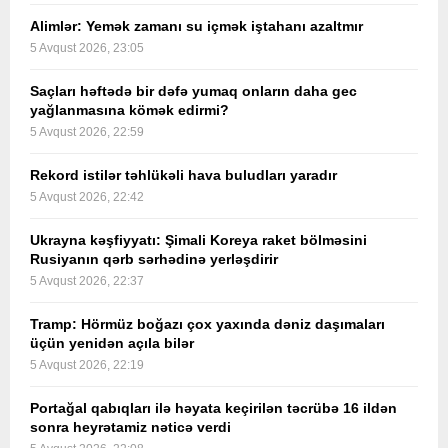
Alimlər: Yemək zamanı su içmək iştahanı azaltmır
5 Avqust 2026, 23:05
Saçları həftədə bir dəfə yumaq onların daha gec
yağlanmasına kömək edirmi?
5 Avqust 2026, 22:59
Rekord istilər təhlükəli hava buludları yaradır
5 Avqust 2026, 22:42
Ukrayna kəşfiyyatı: Şimali Koreya raket bölməsini
Rusiyanın qərb sərhədinə yerləşdirir
5 Avqust 2026, 22:37
Tramp: Hörmüz boğazı çox yaxında dəniz daşımaları
üçün yenidən açıla bilər
5 Avqust 2026, 22:19
Portağal qabıqları ilə həyata keçirilən təcrübə 16 ildən
sonra heyrətamiz nəticə verdi