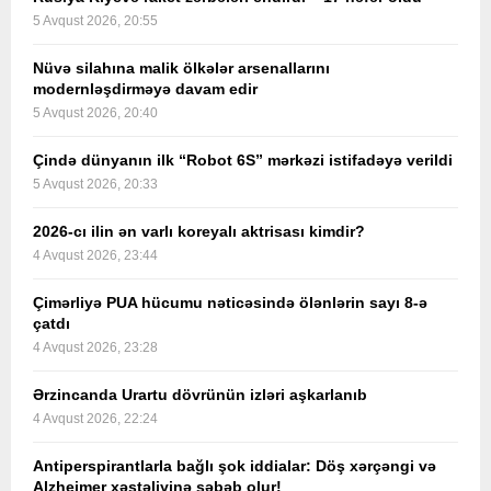
5 Avqust 2026, 20:55
Nüvə silahına malik ölkələr arsenallarını
modernləşdirməyə davam edir
5 Avqust 2026, 20:40
Çində dünyanın ilk “Robot 6S” mərkəzi istifadəyə verildi
5 Avqust 2026, 20:33
2026-cı ilin ən varlı koreyalı aktrisası kimdir?
4 Avqust 2026, 23:44
Çimərliyə PUA hücumu nəticəsində ölənlərin sayı 8-ə
çatdı
4 Avqust 2026, 23:28
Ərzincanda Urartu dövrünün izləri aşkarlanıb
4 Avqust 2026, 22:24
Antiperspirantlarla bağlı şok iddialar: Döş xərçəngi və
Alzheimer xəstəliyinə səbəb olur!