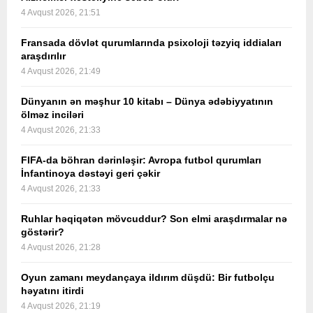
4 Avqust 2026, 21:51
Fransada dövlət qurumlarında psixoloji təzyiq iddiaları
araşdırılır
4 Avqust 2026, 21:49
Dünyanın ən məşhur 10 kitabı – Dünya ədəbiyyatının
ölməz inciləri
4 Avqust 2026, 21:33
FIFA-da böhran dərinləşir: Avropa futbol qurumları
İnfantinoya dəstəyi geri çəkir
4 Avqust 2026, 21:33
Ruhlar həqiqətən mövcuddur? Son elmi araşdırmalar nə
göstərir?
4 Avqust 2026, 21:28
Oyun zamanı meydançaya ildırım düşdü: Bir futbolçu
həyatını itirdi
4 Avqust 2026, 21:19