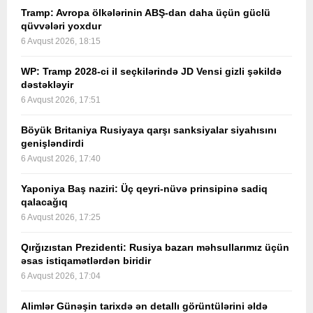
Tramp: Avropa ölkələrinin ABŞ-dan daha üçün güclü
qüvvələri yoxdur
6 Avqust 2026, 18:15
WP: Tramp 2028-ci il seçkilərində JD Vensi gizli şəkildə
dəstəkləyir
6 Avqust 2026, 17:51
Böyük Britaniya Rusiyaya qarşı sanksiyalar siyahısını
genişləndirdi
6 Avqust 2026, 17:40
Yaponiya Baş naziri: Üç qeyri-nüvə prinsipinə sadiq
qalacağıq
6 Avqust 2026, 17:25
Qırğızıstan Prezidenti: Rusiya bazarı məhsullarımız üçün
əsas istiqamətlərdən biridir
6 Avqust 2026, 17:04
Alimlər Günəşin tarixdə ən detallı görüntülərini əldə