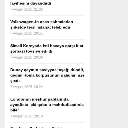
layihəsini dayandırdı
7 Avqust 2026, 21:02
Volkswagen-in əsas səhmdarları
şirkətdə təcili islahat tələb edir
7 Avqust 2026, 20:51
Şimali Koreyada isti havaya qarşı it əti
şorbası tövsiyə edildi
7 Avqust 2026, 20:36
Dunay çayının səviyyəsi aşağı düşdü,
qədim Roma körpüsünün qalıqları üzə
çıxdı
7 Avqust 2026, 20:24
Londonun məşhur pablarında
ayaqüstə içki qəbulu məhdudlaşdırıla
bilər
7 Avqust 2026, 20:10