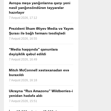
Avropa meşə yanğınlarına qarşı yeni
nəsil yanğınsöndürən təyyarələr
hazırlayır
7 Avqust 2026, 17:12
Prezident İlham Əliyev Media və Yayım
Şurası ilə bağlı fərmanı təsdiqlədi
7 Avqust 2026, 16:55
“Media haqqında” qanunlara
dəyişiklik qəbul edildi
7 Avqust 2026, 16:49
Mitch McConnell xəstəxanadan evə
buraxıldı
7 Avqust 2026, 16:18
Ukrayna “Rus Amazonu” Wildberries-i
yenidən hədəfə aldı
7 Avqust 2026, 15:51