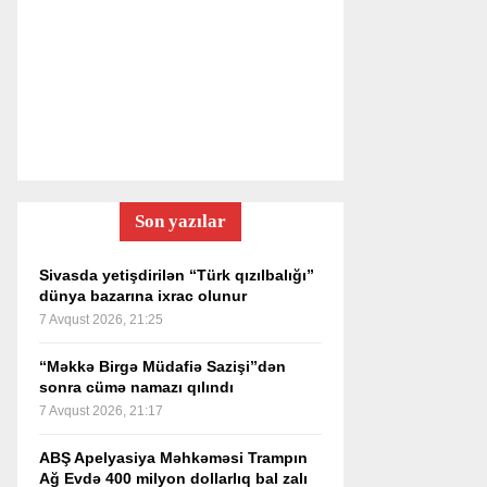
Son yazılar
Sivasda yetişdirilən “Türk qızılbalığı”
dünya bazarına ixrac olunur
7 Avqust 2026, 21:25
“Məkkə Birgə Müdafiə Sazişi”dən
sonra cümə namazı qılındı
7 Avqust 2026, 21:17
ABŞ Apelyasiya Məhkəməsi Trampın
Ağ Evdə 400 milyon dollarlıq bal zalı