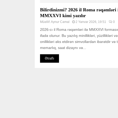
Bilirdinizmi? 2026 il Roma rəqəmləri 
MMXXVI kimi yazılır
Müəllif:
Aynur Camal
2 Yanvar 2026, 19:51
0
2026-cı il Roma rəqəmləri ilə MMXXVI formas
ifadə olunur. Bu yazılış minillikləri, yüzillikləri və
onillikləri əks etdirən simvollardan ibarətdir və t
memarlıq, saat dizaynı və...
Ətraflı