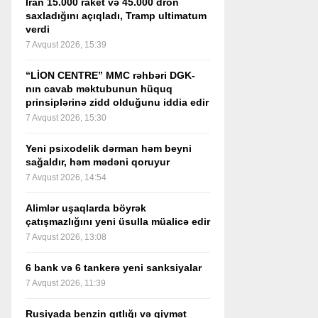
İran 15.000 raket və 45.000 dron
saxladığını açıqladı, Tramp ultimatum
verdi
7 Avqust 2026, 15:39
“LİON CENTRE” MMC rəhbəri DGK-
nın cavab məktubunun hüquq
prinsiplərinə zidd olduğunu iddia edir
7 Avqust 2026, 15:30
Yeni psixodelik dərman həm beyni
sağaldır, həm mədəni qoruyur
7 Avqust 2026, 14:54
Alimlər uşaqlarda böyrək
çatışmazlığını yeni üsulla müalicə edir
7 Avqust 2026, 13:08
6 bank və 6 tankerə yeni sanksiyalar
7 Avqust 2026, 11:39
Rusiyada benzin qıtlığı və qiymət