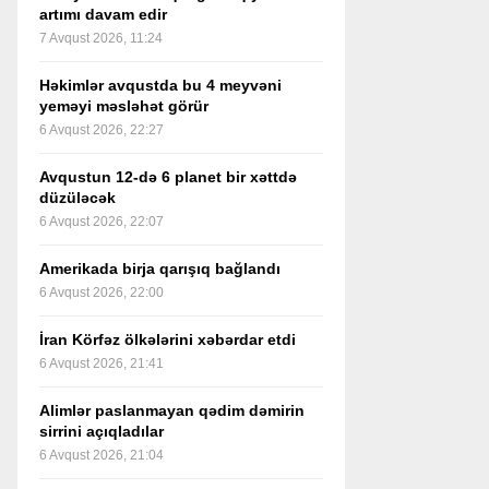
artımı davam edir
7 Avqust 2026, 11:24
Həkimlər avqustda bu 4 meyvəni
yeməyi məsləhət görür
6 Avqust 2026, 22:27
Avqustun 12-də 6 planet bir xəttdə
düzüləcək
6 Avqust 2026, 22:07
Amerikada birja qarışıq bağlandı
6 Avqust 2026, 22:00
İran Körfəz ölkələrini xəbərdar etdi
6 Avqust 2026, 21:41
Alimlər paslanmayan qədim dəmirin
sirrini açıqladılar
6 Avqust 2026, 21:04