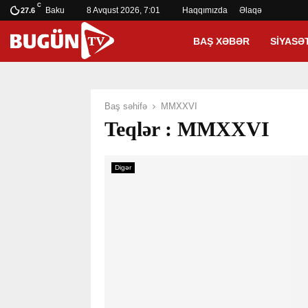
C
Baku
8 Avqust 2026, 7:01
Haqqımızda
Əlaqə
27.6
BAŞ XƏBƏR
SIYASƏ
Baş səhifə
MMXXVI
Teqlər : MMXXVI
Digər