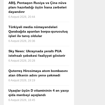
ABŞ, Pentaqon Rusiya və Çinə nüvə
planı hazırladığı üçün İrana zərbələri
dayandırır
6 Avqust 2026, 20:44
Türkiyəli media nümayəndələri
Qarabağda aparılan bərpa-quruculuq
işləri ilə tanış oldular
6 Avqust 2026, 20:36
Sky News: Ukraynada yeraltı PUA
istehsalı şəbəkəsi fəaliyyət göstərir
6 Avqust 2026, 20:28
Quterreş Hirosimaya atom bombasını
atan ölkənin adını yenə çəkmədi
6 Avqust 2026, 19:19
Uşaqlar üçün D vitamininin 4 ən yaxşı
qida mənbəyi açıqlandı
6 Avqust 2026, 18:45