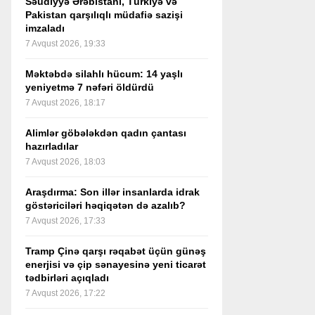
Səudiyyə Ərəbistanı, Türkiyə və
Pakistan qarşılıqlı müdafiə sazişi
imzaladı
7 Avqust 2026, 19:33
Məktəbdə silahlı hücum: 14 yaşlı
yeniyetmə 7 nəfəri öldürdü
7 Avqust 2026, 18:17
Alimlər göbələkdən qadın çantası
hazırladılar
7 Avqust 2026, 18:03
Araşdırma: Son illər insanlarda idrak
göstəriciləri həqiqətən də azalıb?
7 Avqust 2026, 17:33
Tramp Çinə qarşı rəqabət üçün günəş
enerjisi və çip sənayesinə yeni ticarət
tədbirləri açıqladı
7 Avqust 2026, 17:22