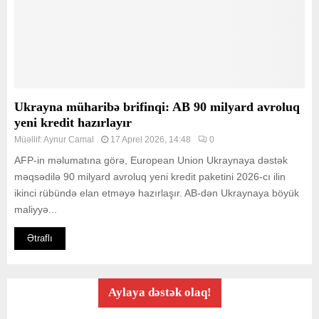
Ukrayna müharibə brifinqi: AB 90 milyard avroluq
yeni kredit hazırlayır
Müəllif:
Aynur Camal
17 Aprel 2026, 14:48
0
AFP-in məlumatına görə, European Union Ukraynaya dəstək
məqsədilə 90 milyard avroluq yeni kredit paketini 2026-cı ilin
ikinci rübündə elan etməyə hazırlaşır. AB-dən Ukraynaya böyük
maliyyə...
Ətraflı
Aylaya dəstək olaq!