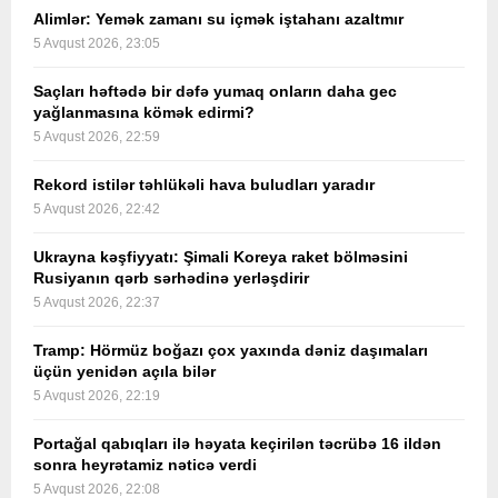
Alimlər: Yemək zamanı su içmək iştahanı azaltmır
5 Avqust 2026, 23:05
Saçları həftədə bir dəfə yumaq onların daha gec
yağlanmasına kömək edirmi?
5 Avqust 2026, 22:59
Rekord istilər təhlükəli hava buludları yaradır
5 Avqust 2026, 22:42
Ukrayna kəşfiyyatı: Şimali Koreya raket bölməsini
Rusiyanın qərb sərhədinə yerləşdirir
5 Avqust 2026, 22:37
Tramp: Hörmüz boğazı çox yaxında dəniz daşımaları
üçün yenidən açıla bilər
5 Avqust 2026, 22:19
Portağal qabıqları ilə həyata keçirilən təcrübə 16 ildən
sonra heyrətamiz nəticə verdi
5 Avqust 2026, 22:08