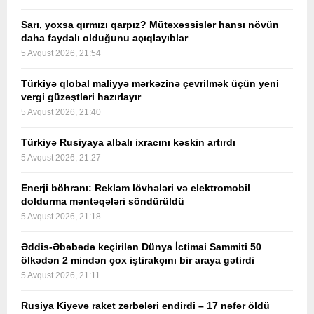
Sarı, yoxsa qırmızı qarpız? Mütəxəssislər hansı növün
daha faydalı olduğunu açıqlayıblar
5 Avqust 2026, 21:54
Türkiyə qlobal maliyyə mərkəzinə çevrilmək üçün yeni
vergi güzəştləri hazırlayır
5 Avqust 2026, 21:40
Türkiyə Rusiyaya albalı ixracını kəskin artırdı
5 Avqust 2026, 21:27
Enerji böhranı: Reklam lövhələri və elektromobil
doldurma məntəqələri söndürüldü
5 Avqust 2026, 21:18
Əddis-Əbəbədə keçirilən Dünya İctimai Sammiti 50
ölkədən 2 mindən çox iştirakçını bir araya gətirdi
5 Avqust 2026, 21:11
Rusiya Kiyevə raket zərbələri endirdi – 17 nəfər öldü