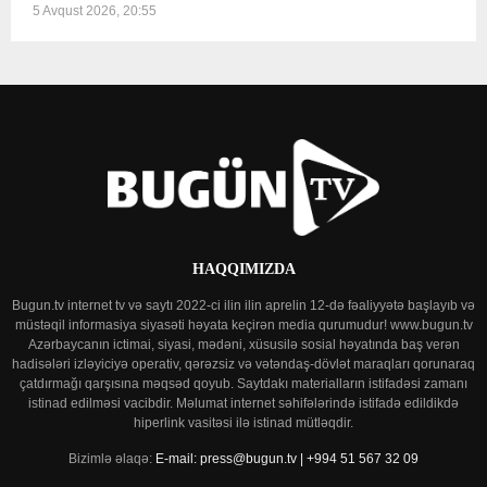
5 Avqust 2026, 20:55
HAQQIMIZDA
Bugun.tv internet tv və saytı 2022-ci ilin ilin aprelin 12-də fəaliyyətə başlayıb və
müstəqil informasiya siyasəti həyata keçirən media qurumudur! www.bugun.tv
Azərbaycanın ictimai, siyasi, mədəni, xüsusilə sosial həyatında baş verən
hadisələri izləyiciyə operativ, qərəzsiz və vətəndaş-dövlət maraqları qorunaraq
çatdırmağı qarşısına məqsəd qoyub. Saytdakı materialların istifadəsi zamanı
istinad edilməsi vacibdir. Məlumat internet səhifələrində istifadə edildikdə
hiperlink vasitəsi ilə istinad mütləqdir.
Bizimlə əlaqə:
E-mail: press@bugun.tv | +994 51 567 32 09