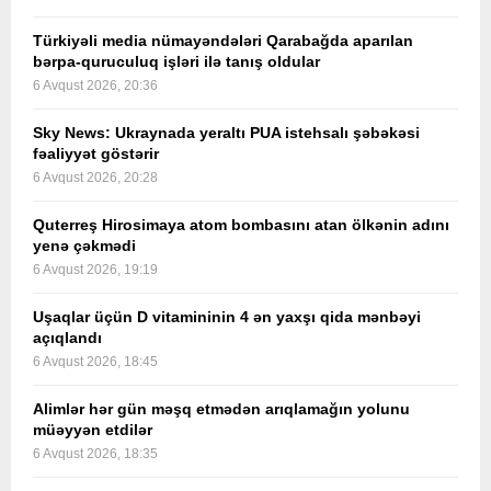
Türkiyəli media nümayəndələri Qarabağda aparılan
bərpa-quruculuq işləri ilə tanış oldular
6 Avqust 2026, 20:36
Sky News: Ukraynada yeraltı PUA istehsalı şəbəkəsi
fəaliyyət göstərir
6 Avqust 2026, 20:28
Quterreş Hirosimaya atom bombasını atan ölkənin adını
yenə çəkmədi
6 Avqust 2026, 19:19
Uşaqlar üçün D vitamininin 4 ən yaxşı qida mənbəyi
açıqlandı
6 Avqust 2026, 18:45
Alimlər hər gün məşq etmədən arıqlamağın yolunu
müəyyən etdilər
6 Avqust 2026, 18:35