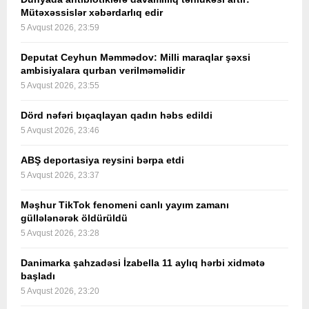
Mütəxəssislər xəbərdarlıq edir
5 Avqust 2026, 23:59
Deputat Ceyhun Məmmədov: Milli maraqlar şəxsi
ambisiyalara qurban verilməməlidir
5 Avqust 2026, 23:55
Dörd nəfəri bıçaqlayan qadın həbs edildi
5 Avqust 2026, 23:46
ABŞ deportasiya reysini bərpa etdi
5 Avqust 2026, 23:37
Məşhur TikTok fenomeni canlı yayım zamanı
güllələnərək öldürüldü
5 Avqust 2026, 23:28
Danimarka şahzadəsi İzabella 11 aylıq hərbi xidmətə
başladı
5 Avqust 2026, 23:20