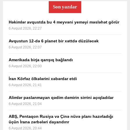
Son yazılar
Həkimlər avqustda bu 4 meyvəni yeməyi məsləhət görür
6 Avqust 2026, 22:27
Avqustun 12-də 6 planet bir xəttdə düzüləcək
6 Avqust 2026, 22:07
Amerikada birja qarışıq bağlandı
6 Avqust 2026, 22:00
İran Körfəz ölkələrini xəbərdar etdi
6 Avqust 2026, 21:41
Alimlər paslanmayan qədim dəmirin sirrini açıqladılar
6 Avqust 2026, 21:04
ABŞ, Pentaqon Rusiya və Çinə nüvə planı hazırladığı
üçün İrana zərbələri dayandırır
6 Avqust 2026, 20:44