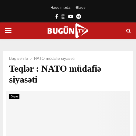
Haqqımızda
Əlaqə
Facebook
Instagram
Youtube
Telegram
PRIMARY
MENU
Baş səhifə
NATO müdafiə siyasəti
Teqlər : NATO müdafiə
siyasəti
Digər