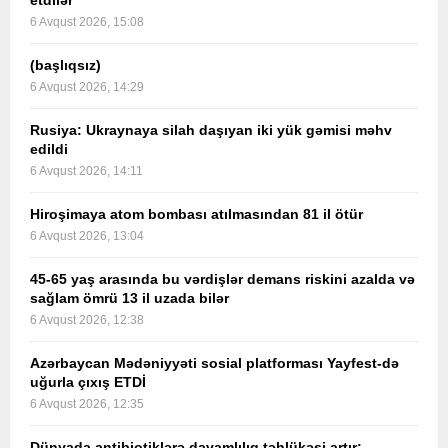
etdilər
6 Avqust 2026, 15:08
(başlıqsız)
6 Avqust 2026, 14:29
Rusiya: Ukraynaya silah daşıyan iki yük gəmisi məhv
edildi
6 Avqust 2026, 14:11
Hiroşimaya atom bombası atılmasından 81 il ötür
6 Avqust 2026, 13:04
45-65 yaş arasında bu vərdişlər demans riskini azalda və
sağlam ömrü 13 il uzada bilər
6 Avqust 2026, 12:38
Azərbaycan Mədəniyyəti sosial platforması Yayfest-də
uğurla çıxış ETDİ
6 Avqust 2026, 12:35
Dünyada antibiotiklərə davamlılıq təhlükəsi artır: