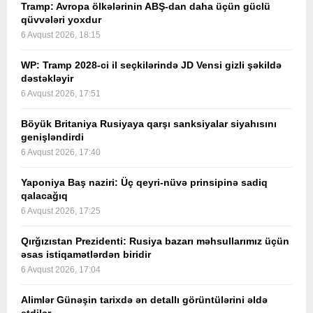
Tramp: Avropa ölkələrinin ABŞ-dan daha üçün güclü
qüvvələri yoxdur
6 Avqust 2026, 18:15
WP: Tramp 2028-ci il seçkilərində JD Vensi gizli şəkildə
dəstəkləyir
6 Avqust 2026, 17:51
Böyük Britaniya Rusiyaya qarşı sanksiyalar siyahısını
genişləndirdi
6 Avqust 2026, 17:40
Yaponiya Baş naziri: Üç qeyri-nüvə prinsipinə sadiq
qalacağıq
6 Avqust 2026, 17:25
Qırğızıstan Prezidenti: Rusiya bazarı məhsullarımız üçün
əsas istiqamətlərdən biridir
6 Avqust 2026, 17:04
Alimlər Günəşin tarixdə ən detallı görüntülərini əldə