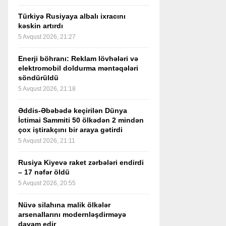
Türkiyə Rusiyaya albalı ixracını
kəskin artırdı
5 Avqust 2026, 21:27
Enerji böhranı: Reklam lövhələri və
elektromobil doldurma məntəqələri
söndürüldü
5 Avqust 2026, 21:18
Əddis-Əbəbədə keçirilən Dünya
İctimai Sammiti 50 ölkədən 2 mindən
çox iştirakçını bir araya gətirdi
5 Avqust 2026, 21:11
Rusiya Kiyevə raket zərbələri endirdi
– 17 nəfər öldü
5 Avqust 2026, 20:55
Nüvə silahına malik ölkələr
arsenallarını modernləşdirməyə
davam edir