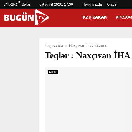
C
Baku
6 Avqust 2026, 17:36
Haqqımızda
Əlaqə
29.6
BAŞ XƏBƏR
SIYASƏ
Baş səhifə
Naxçıvan İHA hücumu
Teqlər : Naxçıvan İH
Digər