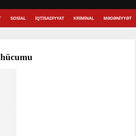
T
SOSIAL
İQTISADIYYAT
KRIMINAL
MƏDƏNIYYƏT
A hücumu