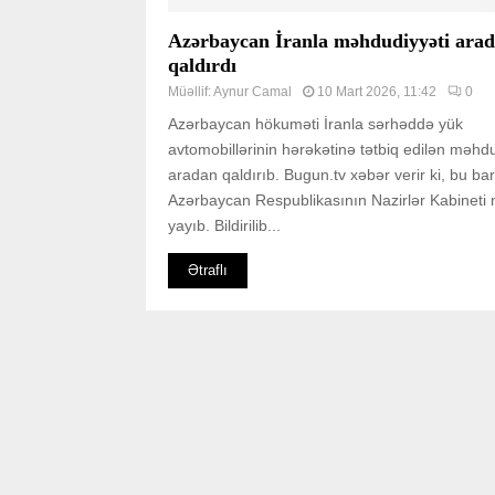
Azərbaycan İranla məhdudiyyəti ara
qaldırdı
Müəllif:
Aynur Camal
10 Mart 2026, 11:42
0
Azərbaycan hökuməti İranla sərhəddə yük
avtomobillərinin hərəkətinə tətbiq edilən məhdu
aradan qaldırıb. Bugun.tv xəbər verir ki, bu ba
Azərbaycan Respublikasının Nazirlər Kabineti
yayıb. Bildirilib...
Ətraflı