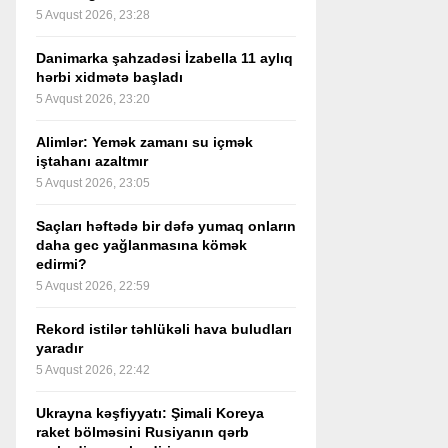
5 Avqust 2026, 23:28
Danimarka şahzadəsi İzabella 11 aylıq
hərbi xidmətə başladı
5 Avqust 2026, 23:20
Alimlər: Yemək zamanı su içmək
iştahanı azaltmır
5 Avqust 2026, 23:05
Saçları həftədə bir dəfə yumaq onların
daha gec yağlanmasına kömək
edirmi?
5 Avqust 2026, 22:59
Rekord istilər təhlükəli hava buludları
yaradır
5 Avqust 2026, 22:42
Ukrayna kəşfiyyatı: Şimali Koreya
raket bölməsini Rusiyanın qərb