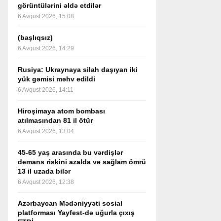
görüntülərini əldə etdilər
6 Avqust 2026, 15:08
(başlıqsız)
6 Avqust 2026, 14:29
Rusiya: Ukraynaya silah daşıyan iki
yük gəmisi məhv edildi
6 Avqust 2026, 14:11
Hiroşimaya atom bombası
atılmasından 81 il ötür
6 Avqust 2026, 13:04
45-65 yaş arasında bu vərdişlər
demans riskini azalda və sağlam ömrü
13 il uzada bilər
6 Avqust 2026, 12:38
Azərbaycan Mədəniyyəti sosial
platforması Yayfest-də uğurla çıxış