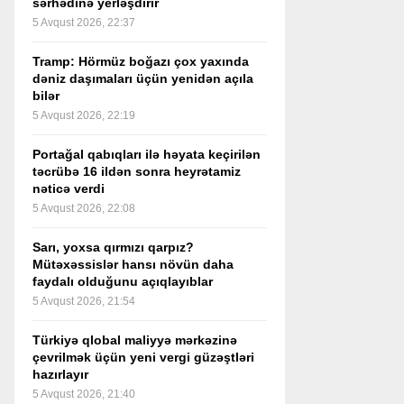
sərhədinə yerləşdirir
5 Avqust 2026, 22:37
Tramp: Hörmüz boğazı çox yaxında
dəniz daşımaları üçün yenidən açıla
bilər
5 Avqust 2026, 22:19
Portağal qabıqları ilə həyata keçirilən
təcrübə 16 ildən sonra heyrətamiz
nəticə verdi
5 Avqust 2026, 22:08
Sarı, yoxsa qırmızı qarpız?
Mütəxəssislər hansı növün daha
faydalı olduğunu açıqlayıblar
5 Avqust 2026, 21:54
Türkiyə qlobal maliyyə mərkəzinə
çevrilmək üçün yeni vergi güzəştləri
hazırlayır
5 Avqust 2026, 21:40