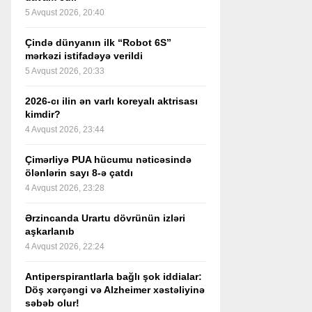
5 Avqust 2026, 20:40
Çində dünyanın ilk “Robot 6S”
mərkəzi istifadəyə verildi
5 Avqust 2026, 20:33
2026-cı ilin ən varlı koreyalı aktrisası
kimdir?
4 Avqust 2026, 23:44
Çimərliyə PUA hücumu nəticəsində
ölənlərin sayı 8-ə çatdı
4 Avqust 2026, 23:28
Ərzincanda Urartu dövrünün izləri
aşkarlanıb
4 Avqust 2026, 22:24
Antiperspirantlarla bağlı şok iddialar:
Döş xərçəngi və Alzheimer xəstəliyinə
səbəb olur!