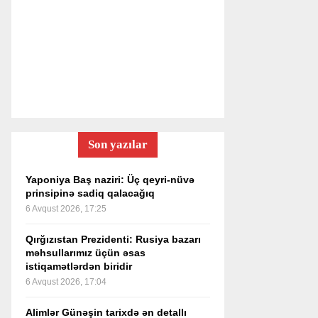
Son yazılar
Yaponiya Baş naziri: Üç qeyri-nüvə
prinsipinə sadiq qalacağıq
6 Avqust 2026, 17:25
Qırğızıstan Prezidenti: Rusiya bazarı
məhsullarımız üçün əsas
istiqamətlərdən biridir
6 Avqust 2026, 17:04
Alimlər Günəşin tarixdə ən detallı