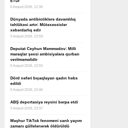
ETDİ
6 Avqust 2026, 12:35
Dünyada antibiotiklərə davamlılıq
təhlükəsi artır: Mütəxəssislər
xəbərdarlıq edir
5 Avqust 2026, 23:59
Deputat Ceyhun Məmmədov: Milli
maraqlar şəxsi ambisiyalara qurban
verilməməlidir
5 Avqust 2026, 23:55
Dörd nəfəri bıçaqlayan qadın həbs
edildi
5 Avqust 2026, 23:46
ABŞ deportasiya reysini bərpa etdi
5 Avqust 2026, 23:37
Məşhur TikTok fenomeni canlı yayım
zamanı güllələnərək öldürüldü