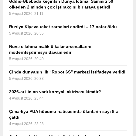
Əddis-Əbəbədə keçirilən Dünya İctimai Sammiti 50
ölkədən 2 mindən çox iştirakçını bir araya gətirdi
5 Avqust 2026, 21:11
Rusiya Kiyevə raket zərbələri endirdi – 17 nəfər öldü
5 Avqust 2026, 20:55
Nüvə silahına malik ölkələr arsenallarını
modernləşdirməyə davam edir
5 Avqust 2026, 20:40
Çində dünyanın ilk “Robot 6S” mərkəzi istifadəyə verildi
5 Avqust 2026, 20:33
2026-cı ilin ən varlı koreyalı aktrisası kimdir?
4 Avqust 2026, 23:44
Çimərliyə PUA hücumu nəticəsində ölənlərin sayı 8-ə
çatdı
4 Avqust 2026, 23:28