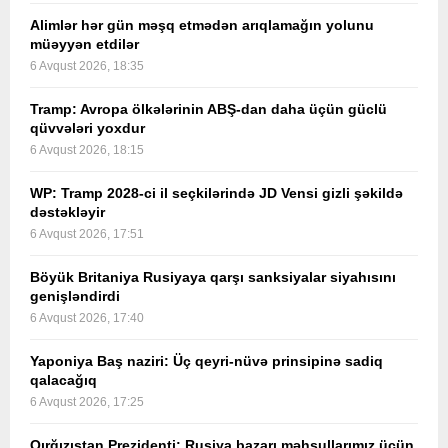
Alimlər hər gün məşq etmədən arıqlamağın yolunu
müəyyən etdilər
6 Avqust 2026, 18:35
Tramp: Avropa ölkələrinin ABŞ-dan daha üçün güclü
qüvvələri yoxdur
6 Avqust 2026, 18:15
WP: Tramp 2028-ci il seçkilərində JD Vensi gizli şəkildə
dəstəkləyir
6 Avqust 2026, 17:51
Böyük Britaniya Rusiyaya qarşı sanksiyalar siyahısını
genişləndirdi
6 Avqust 2026, 17:40
Yaponiya Baş naziri: Üç qeyri-nüvə prinsipinə sadiq
qalacağıq
6 Avqust 2026, 17:25
Qırğızıstan Prezidenti: Rusiya bazarı məhsullarımız üçün