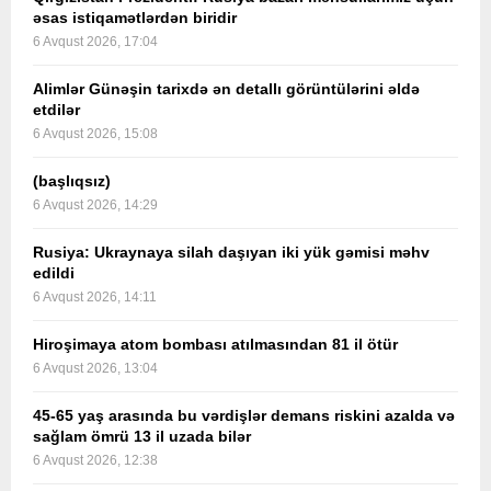
əsas istiqamətlərdən biridir
6 Avqust 2026, 17:04
Alimlər Günəşin tarixdə ən detallı görüntülərini əldə
etdilər
6 Avqust 2026, 15:08
(başlıqsız)
6 Avqust 2026, 14:29
Rusiya: Ukraynaya silah daşıyan iki yük gəmisi məhv
edildi
6 Avqust 2026, 14:11
Hiroşimaya atom bombası atılmasından 81 il ötür
6 Avqust 2026, 13:04
45-65 yaş arasında bu vərdişlər demans riskini azalda və
sağlam ömrü 13 il uzada bilər
6 Avqust 2026, 12:38