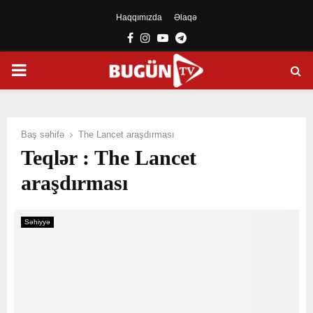
Haqqımızda
Əlaqə
Facebook
Instagram
Youtube
Telegram
PRIMARY
MENU
Baş səhifə
The Lancet araşdırması
Teqlər : The Lancet
araşdırması
Səhiyyə