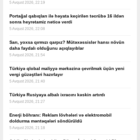
5 Avqust 2026, 22:19
Portağal qabıqları ilə həyata keçirilən təcrübə 16 ildən
sonra heyrətamiz nəticə verdi
5 Avqust 2026, 22:08
Sarı, yoxsa qırmızı qarpız? Mütəxəssislər hansı növün
daha faydalı olduğunu açıqlayıblar
5 Avqust 2026, 21:54
Türkiyə qlobal maliyyə mərkəzinə çevrilmək üçün yeni
vergi güzəştləri hazırlayır
5 Avqust 2026, 21:40
Türkiyə Rusiyaya albalı ixracını kəskin artırdı
5 Avqust 2026, 21:27
Enerji böhranı: Reklam lövhələri və elektromobil
doldurma məntəqələri söndürüldü
5 Avqust 2026, 21:18