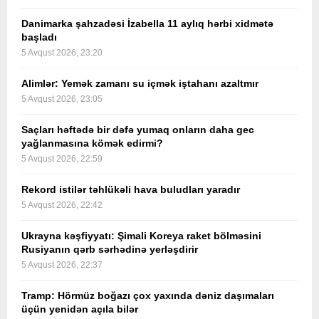
Danimarka şahzadəsi İzabella 11 aylıq hərbi xidmətə
başladı
5 Avqust 2026, 23:20
Alimlər: Yemək zamanı su içmək iştahanı azaltmır
5 Avqust 2026, 23:05
Saçları həftədə bir dəfə yumaq onların daha gec
yağlanmasına kömək edirmi?
5 Avqust 2026, 22:59
Rekord istilər təhlükəli hava buludları yaradır
5 Avqust 2026, 22:42
Ukrayna kəşfiyyatı: Şimali Koreya raket bölməsini
Rusiyanın qərb sərhədinə yerləşdirir
5 Avqust 2026, 22:37
Tramp: Hörmüz boğazı çox yaxında dəniz daşımaları
üçün yenidən açıla bilər