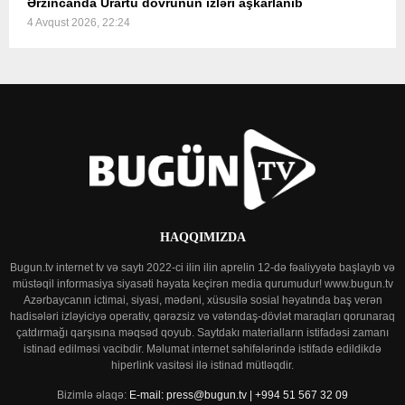
Ərzincanda Urartu dövrünün izləri aşkarlanıb
4 Avqust 2026, 22:24
HAQQIMIZDA
Bugun.tv internet tv və saytı 2022-ci ilin ilin aprelin 12-də fəaliyyətə başlayıb və
müstəqil informasiya siyasəti həyata keçirən media qurumudur! www.bugun.tv
Azərbaycanın ictimai, siyasi, mədəni, xüsusilə sosial həyatında baş verən
hadisələri izləyiciyə operativ, qərəzsiz və vətəndaş-dövlət maraqları qorunaraq
çatdırmağı qarşısına məqsəd qoyub. Saytdakı materialların istifadəsi zamanı
istinad edilməsi vacibdir. Məlumat internet səhifələrində istifadə edildikdə
hiperlink vasitəsi ilə istinad mütləqdir.
Bizimlə əlaqə:
E-mail: press@bugun.tv | +994 51 567 32 09