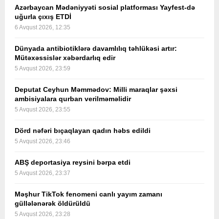
Azərbaycan Mədəniyyəti sosial platforması Yayfest-də
uğurla çıxış ETDİ
6 Avqust 2026, 12:35
Dünyada antibiotiklərə davamlılıq təhlükəsi artır:
Mütəxəssislər xəbərdarlıq edir
5 Avqust 2026, 23:59
Deputat Ceyhun Məmmədov: Milli maraqlar şəxsi
ambisiyalara qurban verilməməlidir
5 Avqust 2026, 23:55
Dörd nəfəri bıçaqlayan qadın həbs edildi
5 Avqust 2026, 23:46
ABŞ deportasiya reysini bərpa etdi
5 Avqust 2026, 23:37
Məşhur TikTok fenomeni canlı yayım zamanı
güllələnərək öldürüldü
5 Avqust 2026, 23:28