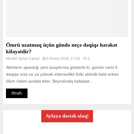
Ömrü uzatmaq üçün gündə neçə dəqiqə hərəkət
kifayətdir?
Müəllif:
Aynur Camal
6 Fevral 2026, 17:59
0
Alimlərin apardığı yeni araşdırma göstərib ki, gündə cəmi 5
dəqiqə orta və ya yüksək intensivlikli fiziki aktivlik belə erkən
ölüm riskini azalda bilər. Beynəlxalq tədqiqat...
Ətraflı
Aylaya dəstək olaq!