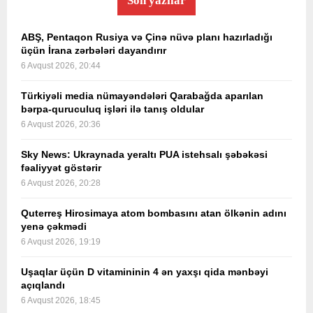
Son yazılar
ABŞ, Pentaqon Rusiya və Çinə nüvə planı hazırladığı
üçün İrana zərbələri dayandırır
6 Avqust 2026, 20:44
Türkiyəli media nümayəndələri Qarabağda aparılan
bərpa-quruculuq işləri ilə tanış oldular
6 Avqust 2026, 20:36
Sky News: Ukraynada yeraltı PUA istehsalı şəbəkəsi
fəaliyyət göstərir
6 Avqust 2026, 20:28
Quterreş Hirosimaya atom bombasını atan ölkənin adını
yenə çəkmədi
6 Avqust 2026, 19:19
Uşaqlar üçün D vitamininin 4 ən yaxşı qida mənbəyi
açıqlandı
6 Avqust 2026, 18:45