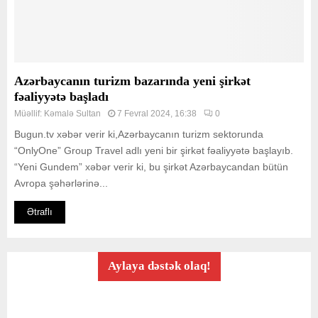
Azərbaycanın turizm bazarında yeni şirkət
fəaliyyətə başladı
Müəllif:
Kəmalə Sultan
7 Fevral 2024, 16:38
0
Bugun.tv xəbər verir ki,Azərbaycanın turizm sektorunda
“OnlyOne” Group Travel adlı yeni bir şirkət fəaliyyətə başlayıb.
“Yeni Gundem” xəbər verir ki, bu şirkət Azərbaycandan bütün
Avropa şəhərlərinə...
Ətraflı
Aylaya dəstək olaq!