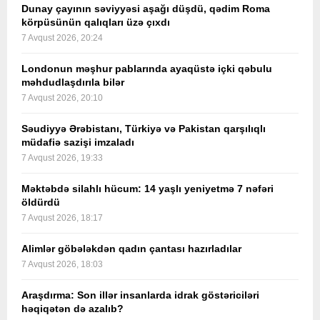
Dunay çayının səviyyəsi aşağı düşdü, qədim Roma
körpüsünün qalıqları üzə çıxdı
7 Avqust 2026, 20:24
Londonun məşhur pablarında ayaqüstə içki qəbulu
məhdudlaşdırıla bilər
7 Avqust 2026, 20:10
Səudiyyə Ərəbistanı, Türkiyə və Pakistan qarşılıqlı
müdafiə sazişi imzaladı
7 Avqust 2026, 19:33
Məktəbdə silahlı hücum: 14 yaşlı yeniyetmə 7 nəfəri
öldürdü
7 Avqust 2026, 18:17
Alimlər göbələkdən qadın çantası hazırladılar
7 Avqust 2026, 18:03
Araşdırma: Son illər insanlarda idrak göstəriciləri
həqiqətən də azalıb?