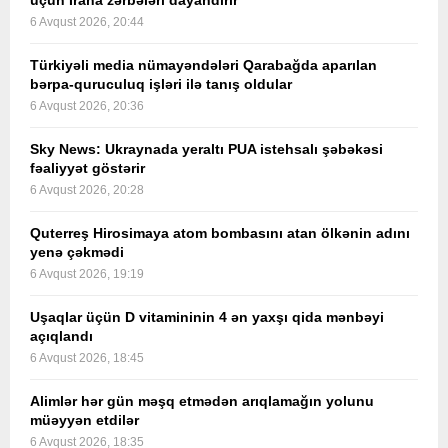
üçün İrana zərbələri dayandırır
6 Avqust 2026, 20:44
Türkiyəli media nümayəndələri Qarabağda aparılan
bərpa-quruculuq işləri ilə tanış oldular
6 Avqust 2026, 20:36
Sky News: Ukraynada yeraltı PUA istehsalı şəbəkəsi
fəaliyyət göstərir
6 Avqust 2026, 20:28
Quterreş Hirosimaya atom bombasını atan ölkənin adını
yenə çəkmədi
6 Avqust 2026, 19:19
Uşaqlar üçün D vitamininin 4 ən yaxşı qida mənbəyi
açıqlandı
6 Avqust 2026, 18:45
Alimlər hər gün məşq etmədən arıqlamağın yolunu
müəyyən etdilər
6 Avqust 2026, 18:35