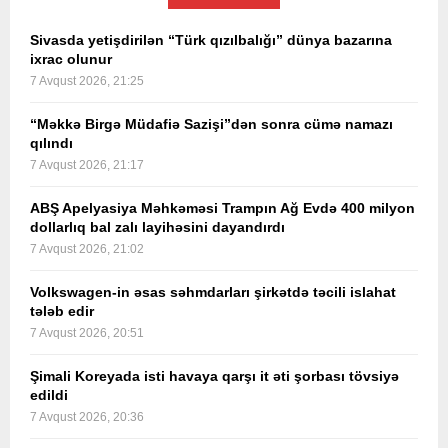
Sivasda yetişdirilən “Türk qızılbalığı” dünya bazarına
ixrac olunur
7 Avqust 2026, 21:25
“Məkkə Birgə Müdafiə Sazişi”dən sonra cümə namazı
qılındı
7 Avqust 2026, 21:17
ABŞ Apelyasiya Məhkəməsi Trampın Ağ Evdə 400 milyon
dollarlıq bal zalı layihəsini dayandırdı
7 Avqust 2026, 21:02
Volkswagen-in əsas səhmdarları şirkətdə təcili islahat
tələb edir
7 Avqust 2026, 20:51
Şimali Koreyada isti havaya qarşı it əti şorbası tövsiyə
edildi
7 Avqust 2026, 20:36