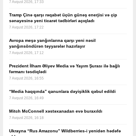
7 Avqust 2026, 17:33
Tramp Çinə qarşı rəqabət üçün günəş enerjisi və çip
sənayesinə yeni ticarət tədbirləri açıqladı
7 Avqust 2026, 17:22
Avropa meşə yanğınlarına qarşı yeni nəsil
yanğınsöndürən təyyarələr hazırlayır
7 Avqust 2026, 17:12
Prezident İlham Əliyev Media və Yayım Şurası ilə bağlı
fərmanı təsdiqlədi
7 Avqust 2026, 16:55
“Media haqqında” qanunlara dəyişiklik qəbul edildi
7 Avqust 2026, 16:49
Mitch McConnell xəstəxanadan evə buraxıldı
7 Avqust 2026, 16:18
Ukrayna “Rus Amazonu” Wildberries-i yenidən hədəfə