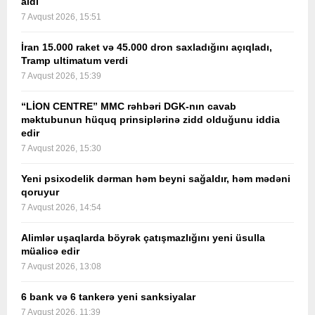
aldı
7 Avqust 2026, 15:51
İran 15.000 raket və 45.000 dron saxladığını açıqladı,
Tramp ultimatum verdi
7 Avqust 2026, 15:39
“LİON CENTRE” MMC rəhbəri DGK-nın cavab
məktubunun hüquq prinsiplərinə zidd olduğunu iddia
edir
7 Avqust 2026, 15:30
Yeni psixodelik dərman həm beyni sağaldır, həm mədəni
qoruyur
7 Avqust 2026, 14:54
Alimlər uşaqlarda böyrək çatışmazlığını yeni üsulla
müalicə edir
7 Avqust 2026, 13:08
6 bank və 6 tankerə yeni sanksiyalar
7 Avqust 2026, 11:39