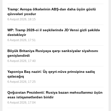
Tramp: Avropa ölkələrinin ABŞ-dan daha üçün güclü
qüvvələri yoxdur
6 Avqust 2026, 18:15
WP: Tramp 2028-ci il seçkilərində JD Vensi gizli şəkildə
dəstəkləyir
6 Avqust 2026, 17:51
Böyük Britaniya Rusiyaya qarşı sanksiyalar siyahısını
genişləndirdi
6 Avqust 2026, 17:40
Yaponiya Baş naziri: Üç qeyri-nüvə prinsipinə sadiq
qalacağıq
6 Avqust 2026, 17:25
Qırğızıstan Prezidenti: Rusiya bazarı məhsullarımız üçün
əsas istiqamətlərdən biridir
6 Avqust 2026, 17:04