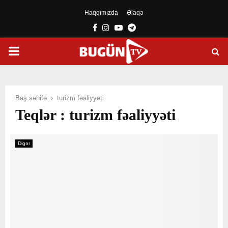
Haqqımızda
Əlaqə
Facebook
Instagram
Youtube
Telegram
PRIMARY
MENU
Baş səhifə
turizm fəaliyyəti
Teqlər : turizm fəaliyyəti
Digər