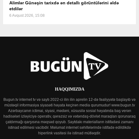
Alimlər Günəşin tarixdə ən detallı görüntülərini əldə
etdilər
6 Avqust 2026, 15:08
HAQQIMIZDA
Bugun.tv internet tv və saytı 2022-ci ilin ilin aprelin 12-də fəaliyyətə başlayıb və
müstəqil informasiya siyasəti həyata keçirən media qurumudur! www.bugun.tv
Azərbaycanın ictimai, siyasi, mədəni, xüsusilə sosial həyatında baş verən
hadisələri izləyiciyə operativ, qərəzsiz və vətəndaş-dövlət maraqları qorunaraq
çatdırmağı qarşısına məqsəd qoyub. Saytdakı materialların istifadəsi zamanı
istinad edilməsi vacibdir. Məlumat internet səhifələrində istifadə edildikdə
hiperlink vasitəsi ilə istinad mütləqdir.