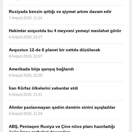
Rusiyada benzin qıtlığı və qiymət artımı davam edir
7 Avqust 2026, 11:24
Həkimlər avqustda bu 4 meyvəni yeməyi məsləhət görür
6 Avqust 2026, 22:27
Avqustun 12-də 6 planet bir xəttdə düzüləcək
6 Avqust 2026, 22:07
Amerikada birja qarışıq bağlandı
6 Avqust 2026, 22:00
İran Körfəz ölkələrini xəbərdar etdi
6 Avqust 2026, 21:41
Alimlər paslanmayan qədim dəmirin sirrini açıqladılar
6 Avqust 2026, 21:04
ABŞ, Pentaqon Rusiya və Çinə nüvə planı hazırladığı