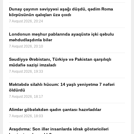
Dunay çayının səviyyəsi aşağı düşdü, qədim Roma
körpüsünün qalıqları üzə çıxdı
7 Avqust 2026, 20:24
Londonun məşhur pablarında ayaqüstə içki qəbulu
məhdudlaşdırıla bilər
7 Avqust 2026, 20:10
Səudiyyə Ərəbistanı, Türkiyə və Pakistan qarşılıqlı
müdafiə sazişi imzaladı
7 Avqust 2026, 19:33
Məktəbdə silahlı hücum: 14 yaşlı yeniyetmə 7 nəfəri
öldürdü
7 Avqust 2026, 18:17
Alimlər göbələkdən qadın çantası hazırladılar
7 Avqust 2026, 18:03
Araşdırma: Son illər insanlarda idrak göstəriciləri