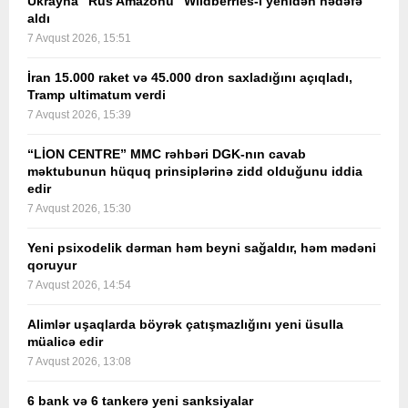
Ukrayna “Rus Amazonu” Wildberries-i yenidən hədəfə
aldı
7 Avqust 2026, 15:51
İran 15.000 raket və 45.000 dron saxladığını açıqladı,
Tramp ultimatum verdi
7 Avqust 2026, 15:39
“LİON CENTRE” MMC rəhbəri DGK-nın cavab
məktubunun hüquq prinsiplərinə zidd olduğunu iddia
edir
7 Avqust 2026, 15:30
Yeni psixodelik dərman həm beyni sağaldır, həm mədəni
qoruyur
7 Avqust 2026, 14:54
Alimlər uşaqlarda böyrək çatışmazlığını yeni üsulla
müalicə edir
7 Avqust 2026, 13:08
6 bank və 6 tankerə yeni sanksiyalar