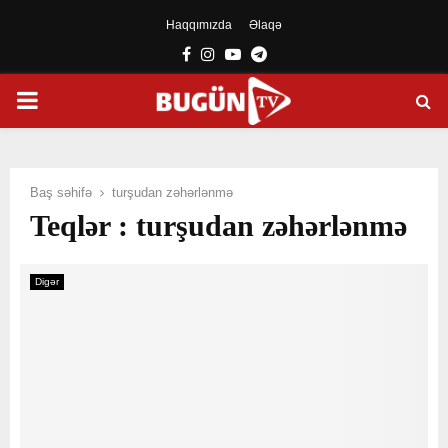
Haqqımızda
Əlaqə
Facebook
Instagram
Youtube
Telegram
PRIMARY
MENU
Baş səhifə
turşudan zəhərlənmə
Teqlər : turşudan zəhərlənmə
Digər