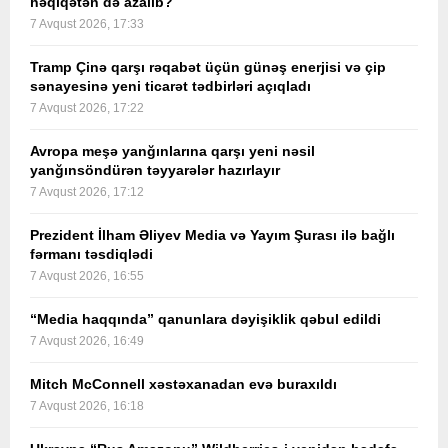
həqiqətən də azalıb?
7 Avqust 2026, 17:33
Tramp Çinə qarşı rəqabət üçün günəş enerjisi və çip
sənayesinə yeni ticarət tədbirləri açıqladı
7 Avqust 2026, 17:22
Avropa meşə yanğınlarına qarşı yeni nəsil
yanğınsöndürən təyyarələr hazırlayır
7 Avqust 2026, 17:12
Prezident İlham Əliyev Media və Yayım Şurası ilə bağlı
fərmanı təsdiqlədi
7 Avqust 2026, 16:55
“Media haqqında” qanunlara dəyişiklik qəbul edildi
7 Avqust 2026, 16:49
Mitch McConnell xəstəxanadan evə buraxıldı
7 Avqust 2026, 16:18