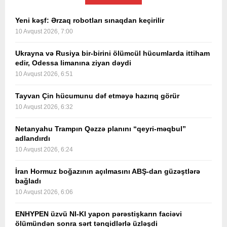
Yeni kəşf: Ərzaq robotları sınaqdan keçirilir
10 Avqust 2026, 7:00
Ukrayna və Rusiya bir-birini ölümcül hücumlarda ittiham
edir, Odessa limanına ziyan dəydi
10 Avqust 2026, 6:51
Tayvan Çin hücumunu dəf etməyə hazırıq görür
10 Avqust 2026, 6:32
Netanyahu Trampın Qəzzə planını “qeyri-məqbul”
adlandırdı
10 Avqust 2026, 6:24
İran Hormuz boğazının açılmasını ABŞ-dan güzəştlərə
bağladı
10 Avqust 2026, 6:06
ENHYPEN üzvü NI-KI yapon pərəstişkarın faciəvi
ölümündən sonra sərt tənqidlərlə üzləşdi