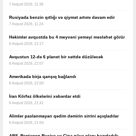
7 Avqust 2026, 11:39
Rusiyada benzin qıtlığı və qiymət artımı davam edir
7 Avqust 2026, 11:24
Həkimlər avqustda bu 4 meyvəni yeməyi məsləhət görür
6 Avqust 2026, 22:27
Avqustun 12-də 6 planet bir xəttdə düzüləcək
6 Avqust 2026, 22:07
Amerikada birja qarışıq bağlandı
6 Avqust 2026, 22:00
İran Körfəz ölkələrini xəbərdar etdi
6 Avqust 2026, 21:41
Alimlər paslanmayan qədim dəmirin sirrini açıqladılar
6 Avqust 2026, 21:04
ABŞ, Pentaqon Rusiya və Çinə nüvə planı hazırladığı