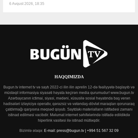
6 Avqust 2026, 18:35
HAQQIMIZDA
Bugun.tv internet tv və saytı 2022-ci ilin ilin aprelin 12-də fəaliyyətə başlayıb və
müstəqil informasiya siyasəti həyata keçirən media qurumudur! www.bugun.tv
Azərbaycanın ictimai, siyasi, mədəni, xüsusilə sosial həyatında baş verən
hadisələri izləyiciyə operativ, qərəzsiz və vətəndaş-dövlət maraqları qorunaraq
çatdırmağı qarşısına məqsəd qoyub. Saytdakı materialların istifadəsi zamanı
istinad edilməsi vacibdir. Məlumat internet səhifələrində istifadə edildikdə
hiperlink vasitəsi ilə istinad mütləqdir.
Bizimlə əlaqə:
E-mail: press@bugun.tv | +994 51 567 32 09