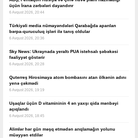
üçün İrana zərbələri dayandırır
6 Avqust 2026, 20:44
Türkiyəli media nümayəndələri Qarabağda aparılan
bərpa-quruculuq işləri ilə tanış oldular
6 Avqust 2026, 20:36
Sky News: Ukraynada yeraltı PUA istehsalı şəbəkəsi
fəaliyyət göstərir
6 Avqust 2026, 20:28
Quterreş Hirosimaya atom bombasını atan ölkənin adını
yenə çəkmədi
6 Avqust 2026, 19:19
Uşaqlar üçün D vitamininin 4 ən yaxşı qida mənbəyi
açıqlandı
6 Avqust 2026, 18:45
Alimlər hər gün məşq etmədən arıqlamağın yolunu
müəyyən etdilər