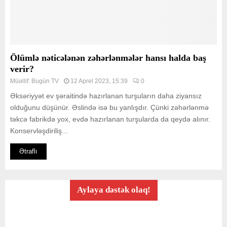
Ölümlə nəticələnən zəhərlənmələr hansı halda baş
verir?
Müəllif:
Bugün TV
12 Aprel 2023, 15:39
0
Əksəriyyət ev şəraitində hazırlanan turşuların daha ziyansız
olduğunu düşünür. Əslində isə bu yanlışdır. Çünki zəhərlənmə
təkcə fabrikdə yox, evdə hazırlanan turşularda da qeydə alınır.
Konservləşdiriliş...
Ətraflı
Aylaya dəstək olaq!