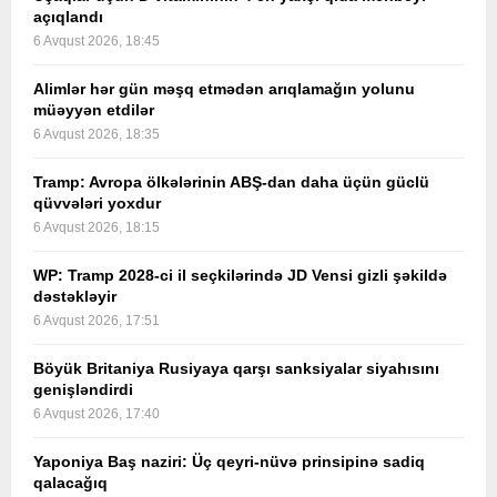
açıqlandı
6 Avqust 2026, 18:45
Alimlər hər gün məşq etmədən arıqlamağın yolunu
müəyyən etdilər
6 Avqust 2026, 18:35
Tramp: Avropa ölkələrinin ABŞ-dan daha üçün güclü
qüvvələri yoxdur
6 Avqust 2026, 18:15
WP: Tramp 2028-ci il seçkilərində JD Vensi gizli şəkildə
dəstəkləyir
6 Avqust 2026, 17:51
Böyük Britaniya Rusiyaya qarşı sanksiyalar siyahısını
genişləndirdi
6 Avqust 2026, 17:40
Yaponiya Baş naziri: Üç qeyri-nüvə prinsipinə sadiq
qalacağıq