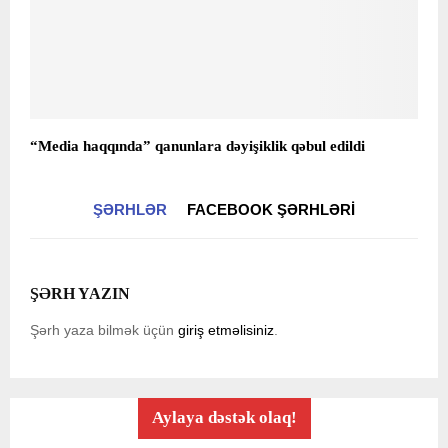
“Media haqqında” qanunlara dəyişiklik qəbul edildi
ŞƏRHLƏR
FACEBOOK ŞƏRHLƏRI
ŞƏRH YAZIN
Şərh yaza bilmək üçün
giriş etməlisiniz
.
Aylaya dəstək olaq!