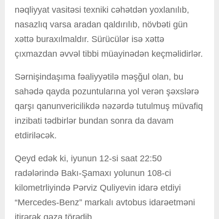
nəqliyyat vasitəsi texniki cəhətdən yoxlanılıb,
nasazlıq varsa aradan qaldırılıb, növbəti gün
xəttə buraxılmaldır. Sürücülər isə xəttə
çıxmazdan əvvəl tibbi müayinədən keçməlidirlər.
Sərnişindaşıma fəaliyyətilə məşğul olan, bu
sahədə qayda pozuntularına yol verən şəxslərə
qarşı qanunvericilikdə nəzərdə tutulmuş müvafiq
inzibati tədbirlər bundan sonra da davam
etdiriləcək.
Qeyd edək ki, iyunun 12-si saat 22:50
radələrində Bakı-Şamaxı yolunun 108-ci
kilometrliyində Pərviz Quliyevin idarə etdiyi
“Mercedes-Benz” markalı avtobus idarəetməni
itirərək qəza törədib.