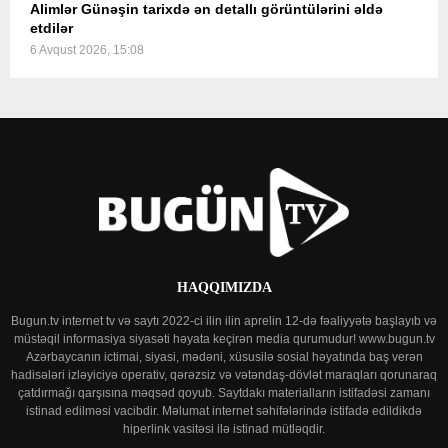
Alimlər Günəşin tarixdə ən detallı görüntülərini əldə
etdilər
6 Avqust 2026, 15:08
HAQQIMIZDA
Bugun.tv internet tv və saytı 2022-ci ilin ilin aprelin 12-də fəaliyyətə başlayıb və
müstəqil informasiya siyasəti həyata keçirən media qurumudur! www.bugun.tv
Azərbaycanın ictimai, siyasi, mədəni, xüsusilə sosial həyatında baş verən
hadisələri izləyiciyə operativ, qərəzsiz və vətəndaş-dövlət maraqları qorunaraq
çatdırmağı qarşısına məqsəd qoyub. Saytdakı materialların istifadəsi zamanı
istinad edilməsi vacibdir. Məlumat internet səhifələrində istifadə edildikdə
hiperlink vasitəsi ilə istinad mütləqdir.