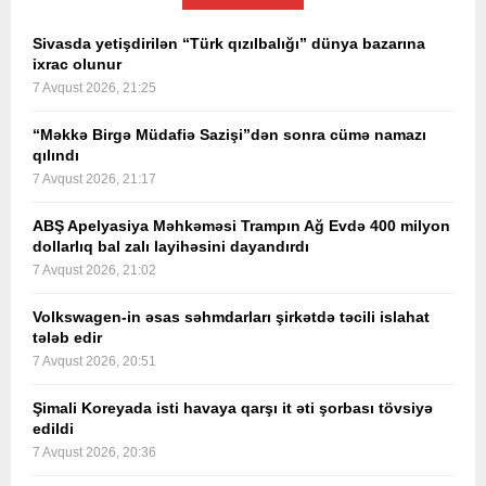
Sivasda yetişdirilən “Türk qızılbalığı” dünya bazarına
ixrac olunur
7 Avqust 2026, 21:25
“Məkkə Birgə Müdafiə Sazişi”dən sonra cümə namazı
qılındı
7 Avqust 2026, 21:17
ABŞ Apelyasiya Məhkəməsi Trampın Ağ Evdə 400 milyon
dollarlıq bal zalı layihəsini dayandırdı
7 Avqust 2026, 21:02
Volkswagen-in əsas səhmdarları şirkətdə təcili islahat
tələb edir
7 Avqust 2026, 20:51
Şimali Koreyada isti havaya qarşı it əti şorbası tövsiyə
edildi
7 Avqust 2026, 20:36