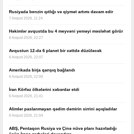
Rusiyada benzin qıtlığı və qiymət artımı davam edir
7 Avqust 2026, 11:24
Həkimlər avqustda bu 4 meyvəni yeməyi məsləhət görür
6 Avqust 2026, 22:27
Avqustun 12-də 6 planet bir xəttdə düzüləcək
6 Avqust 2026, 22:07
Amerikada birja qarışıq bağlandı
6 Avqust 2026, 22:00
İran Körfəz ölkələrini xəbərdar etdi
6 Avqust 2026, 21:41
Alimlər paslanmayan qədim dəmirin sirrini açıqladılar
6 Avqust 2026, 21:04
ABŞ, Pentaqon Rusiya və Çinə nüvə planı hazırladığı