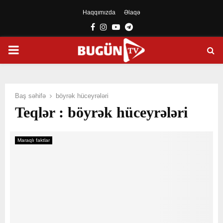
Haqqımızda
Əlaqə
Facebook
Instagram
Youtube
Telegram
PRIMARY
MENU
Baş səhifə
böyrək hüceyrələri
Teqlər : böyrək hüceyrələri
Maraqlı faktlar