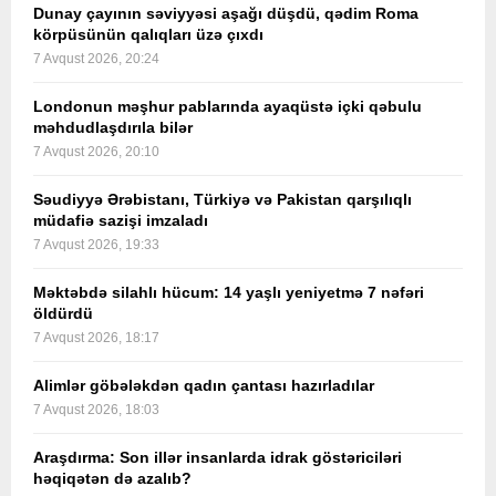
Dunay çayının səviyyəsi aşağı düşdü, qədim Roma
körpüsünün qalıqları üzə çıxdı
7 Avqust 2026, 20:24
Londonun məşhur pablarında ayaqüstə içki qəbulu
məhdudlaşdırıla bilər
7 Avqust 2026, 20:10
Səudiyyə Ərəbistanı, Türkiyə və Pakistan qarşılıqlı
müdafiə sazişi imzaladı
7 Avqust 2026, 19:33
Məktəbdə silahlı hücum: 14 yaşlı yeniyetmə 7 nəfəri
öldürdü
7 Avqust 2026, 18:17
Alimlər göbələkdən qadın çantası hazırladılar
7 Avqust 2026, 18:03
Araşdırma: Son illər insanlarda idrak göstəriciləri
həqiqətən də azalıb?