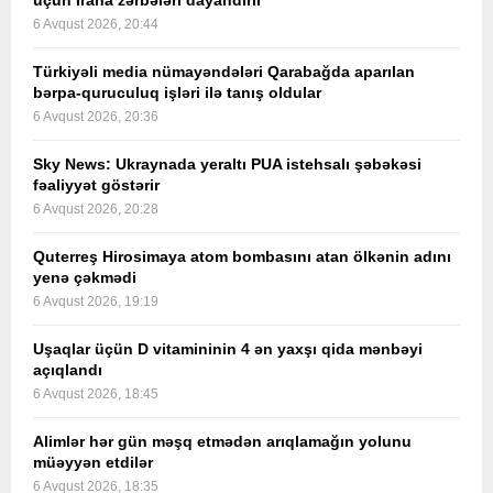
üçün İrana zərbələri dayandırır
6 Avqust 2026, 20:44
Türkiyəli media nümayəndələri Qarabağda aparılan
bərpa-quruculuq işləri ilə tanış oldular
6 Avqust 2026, 20:36
Sky News: Ukraynada yeraltı PUA istehsalı şəbəkəsi
fəaliyyət göstərir
6 Avqust 2026, 20:28
Quterreş Hirosimaya atom bombasını atan ölkənin adını
yenə çəkmədi
6 Avqust 2026, 19:19
Uşaqlar üçün D vitamininin 4 ən yaxşı qida mənbəyi
açıqlandı
6 Avqust 2026, 18:45
Alimlər hər gün məşq etmədən arıqlamağın yolunu
müəyyən etdilər
6 Avqust 2026, 18:35