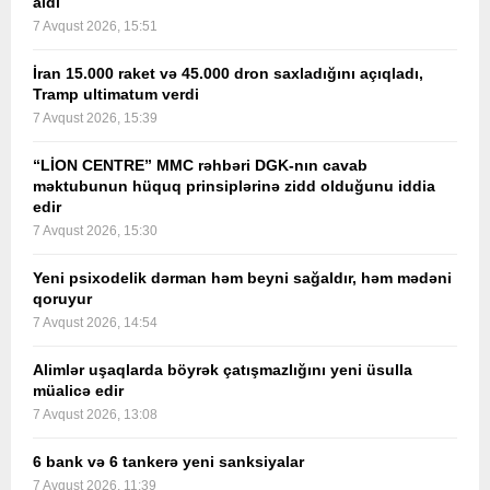
aldı
7 Avqust 2026, 15:51
İran 15.000 raket və 45.000 dron saxladığını açıqladı,
Tramp ultimatum verdi
7 Avqust 2026, 15:39
“LİON CENTRE” MMC rəhbəri DGK-nın cavab
məktubunun hüquq prinsiplərinə zidd olduğunu iddia
edir
7 Avqust 2026, 15:30
Yeni psixodelik dərman həm beyni sağaldır, həm mədəni
qoruyur
7 Avqust 2026, 14:54
Alimlər uşaqlarda böyrək çatışmazlığını yeni üsulla
müalicə edir
7 Avqust 2026, 13:08
6 bank və 6 tankerə yeni sanksiyalar
7 Avqust 2026, 11:39