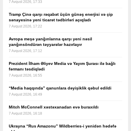
7 Avqust 2026, 17:33
Tramp Çinə qarşı rəqabət üçün günəş enerjisi və çip
sənayesinə yeni ticarət tədbirləri açıqladı
7 Avqust 2026, 17:22
Avropa meşə yanğınlarına qarşı yeni nəsil
yanğınsöndürən təyyarələr hazırlayır
7 Avqust 2026, 17:12
Prezident İlham Əliyev Media və Yayım Şurası ilə bağlı
fərmanı təsdiqlədi
7 Avqust 2026, 16:55
“Media haqqında” qanunlara dəyişiklik qəbul edildi
7 Avqust 2026, 16:49
Mitch McConnell xəstəxanadan evə buraxıldı
7 Avqust 2026, 16:18
Ukrayna “Rus Amazonu” Wildberries-i yenidən hədəfə