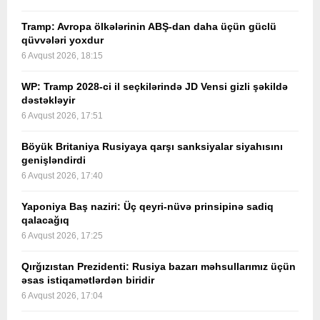
Tramp: Avropa ölkələrinin ABŞ-dan daha üçün güclü
qüvvələri yoxdur
6 Avqust 2026, 18:15
WP: Tramp 2028-ci il seçkilərində JD Vensi gizli şəkildə
dəstəkləyir
6 Avqust 2026, 17:51
Böyük Britaniya Rusiyaya qarşı sanksiyalar siyahısını
genişləndirdi
6 Avqust 2026, 17:40
Yaponiya Baş naziri: Üç qeyri-nüvə prinsipinə sadiq
qalacağıq
6 Avqust 2026, 17:25
Qırğızıstan Prezidenti: Rusiya bazarı məhsullarımız üçün
əsas istiqamətlərdən biridir
6 Avqust 2026, 17:04