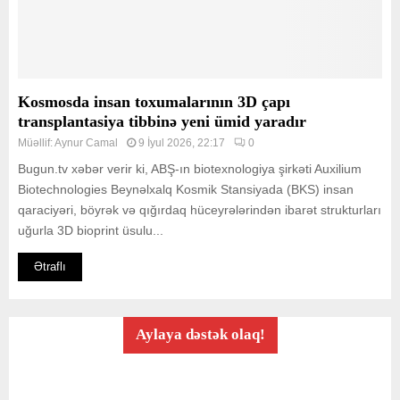
Kosmosda insan toxumalarının 3D çapı
transplantasiya tibbinə yeni ümid yaradır
Müəllif:
Aynur Camal
9 İyul 2026, 22:17
0
Bugun.tv xəbər verir ki, ABŞ-ın biotexnologiya şirkəti Auxilium
Biotechnologies Beynəlxalq Kosmik Stansiyada (BKS) insan
qaraciyəri, böyrək və qığırdaq hüceyrələrindən ibarət strukturları
uğurla 3D bioprint üsulu...
Ətraflı
Aylaya dəstək olaq!