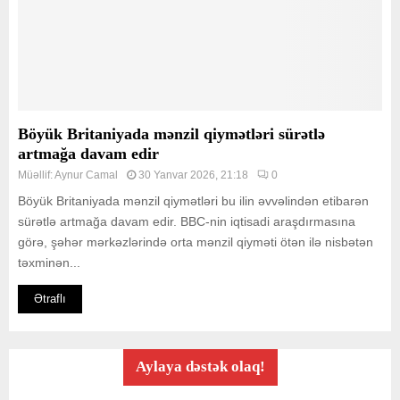
Böyük Britaniyada mənzil qiymətləri sürətlə
artmağa davam edir
Müəllif:
Aynur Camal
30 Yanvar 2026, 21:18
0
Böyük Britaniyada mənzil qiymətləri bu ilin əvvəlindən etibarən
sürətlə artmağa davam edir. BBC-nin iqtisadi araşdırmasına
görə, şəhər mərkəzlərində orta mənzil qiyməti ötən ilə nisbətən
təxminən...
Ətraflı
Aylaya dəstək olaq!