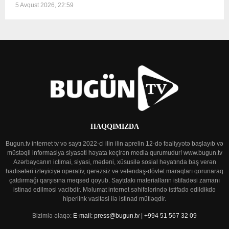
5 Avqust 2026, 22:59
HAQQIMIZDA
Bugun.tv internet tv və saytı 2022-ci ilin ilin aprelin 12-də fəaliyyətə başlayıb və
müstəqil informasiya siyasəti həyata keçirən media qurumudur! www.bugun.tv
Azərbaycanın ictimai, siyasi, mədəni, xüsusilə sosial həyatında baş verən
hadisələri izləyiciyə operativ, qərəzsiz və vətəndaş-dövlət maraqları qorunaraq
çatdırmağı qarşısına məqsəd qoyub. Saytdakı materialların istifadəsi zamanı
istinad edilməsi vacibdir. Məlumat internet səhifələrində istifadə edildikdə
hiperlink vasitəsi ilə istinad mütləqdir.
Bizimlə əlaqə:
E-mail: press@bugun.tv | +994 51 567 32 09