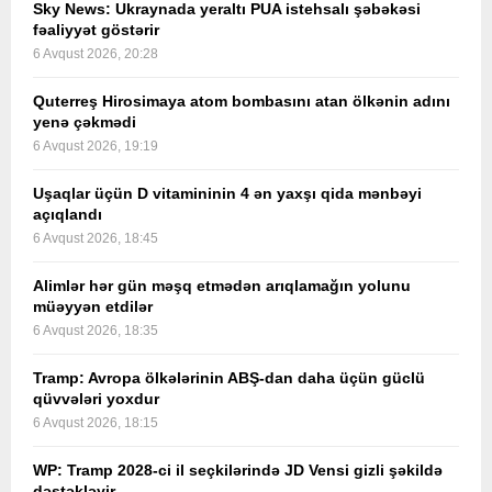
Sky News: Ukraynada yeraltı PUA istehsalı şəbəkəsi
fəaliyyət göstərir
6 Avqust 2026, 20:28
Quterreş Hirosimaya atom bombasını atan ölkənin adını
yenə çəkmədi
6 Avqust 2026, 19:19
Uşaqlar üçün D vitamininin 4 ən yaxşı qida mənbəyi
açıqlandı
6 Avqust 2026, 18:45
Alimlər hər gün məşq etmədən arıqlamağın yolunu
müəyyən etdilər
6 Avqust 2026, 18:35
Tramp: Avropa ölkələrinin ABŞ-dan daha üçün güclü
qüvvələri yoxdur
6 Avqust 2026, 18:15
WP: Tramp 2028-ci il seçkilərində JD Vensi gizli şəkildə
dəstəkləyir