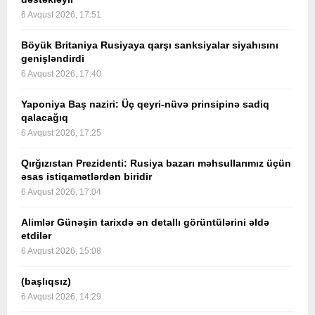
6 Avqust 2026, 17:51
Böyük Britaniya Rusiyaya qarşı sanksiyalar siyahısını
genişləndirdi
6 Avqust 2026, 17:40
Yaponiya Baş naziri: Üç qeyri-nüvə prinsipinə sadiq
qalacağıq
6 Avqust 2026, 17:25
Qırğızıstan Prezidenti: Rusiya bazarı məhsullarımız üçün
əsas istiqamətlərdən biridir
6 Avqust 2026, 17:04
Alimlər Günəşin tarixdə ən detallı görüntülərini əldə
etdilər
6 Avqust 2026, 15:08
(başlıqsız)
6 Avqust 2026, 14:29