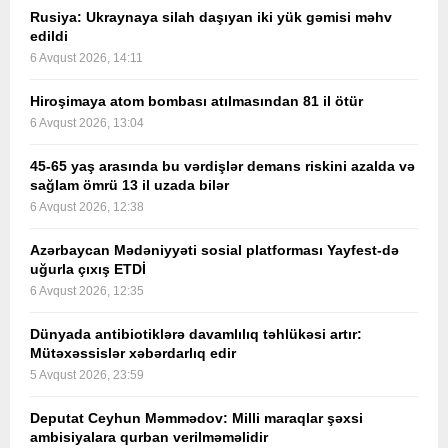
Rusiya: Ukraynaya silah daşıyan iki yük gəmisi məhv
edildi
6 Avqust 2026, 14:11
Hiroşimaya atom bombası atılmasından 81 il ötür
6 Avqust 2026, 13:04
45-65 yaş arasında bu vərdişlər demans riskini azalda və
sağlam ömrü 13 il uzada bilər
6 Avqust 2026, 12:38
Azərbaycan Mədəniyyəti sosial platforması Yayfest-də
uğurla çıxış ETDİ
6 Avqust 2026, 12:35
Dünyada antibiotiklərə davamlılıq təhlükəsi artır:
Mütəxəssislər xəbərdarlıq edir
5 Avqust 2026, 23:59
Deputat Ceyhun Məmmədov: Milli maraqlar şəxsi
ambisiyalara qurban verilməməlidir