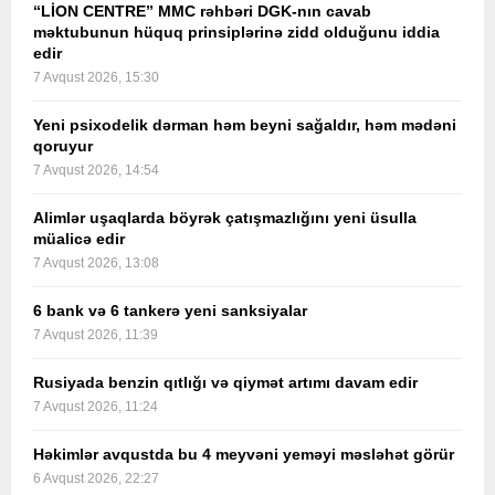
“LİON CENTRE” MMC rəhbəri DGK-nın cavab
məktubunun hüquq prinsiplərinə zidd olduğunu iddia
edir
7 Avqust 2026, 15:30
Yeni psixodelik dərman həm beyni sağaldır, həm mədəni
qoruyur
7 Avqust 2026, 14:54
Alimlər uşaqlarda böyrək çatışmazlığını yeni üsulla
müalicə edir
7 Avqust 2026, 13:08
6 bank və 6 tankerə yeni sanksiyalar
7 Avqust 2026, 11:39
Rusiyada benzin qıtlığı və qiymət artımı davam edir
7 Avqust 2026, 11:24
Həkimlər avqustda bu 4 meyvəni yeməyi məsləhət görür
6 Avqust 2026, 22:27