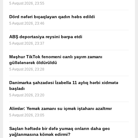
5 Avqust 2026, 23:55
Dörd nəfəri bıçaqlayan qadın həbs edildi
5 Avqust 2026, 23:46
ABŞ deportasiya reysini bərpa etdi
5 Avqust 2026, 23:37
Məşhur TikTok fenomeni canlı yayım zamanı
güllələnərək öldürüldü
5 Avqust 2026, 23:28
Danimarka şahzadəsi İzabella 11 aylıq hərbi xidmətə
başladı
5 Avqust 2026, 23:20
Alimlər: Yemək zamanı su içmək iştahanı azaltmır
5 Avqust 2026, 23:05
Saçları həftədə bir dəfə yumaq onların daha gec
yağlanmasına kömək edirmi?