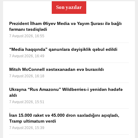
Son yazılar
Prezident İlham Əliyev Media və Yayım Şurası ilə bağlı
fərmanı təsdiqlədi
7 Avqust 2026, 16:55
“Media haqqında” qanunlara dəyişiklik qəbul edildi
7 Avqust 2026, 16:49
Mitch McConnell xəstəxanadan evə buraxıldı
7 Avqust 2026, 16:18
Ukrayna “Rus Amazonu” Wildberries-i yenidən hədəfə
aldı
7 Avqust 2026, 15:51
İran 15.000 raket və 45.000 dron saxladığını açıqladı,
Tramp ultimatum verdi
7 Avqust 2026, 15:39