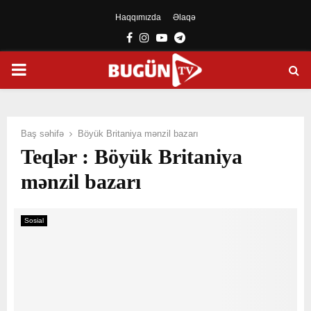
Haqqımızda
Əlaqə
Facebook
Instagram
Youtube
Telegram
PRIMARY
MENU
Baş səhifə
Böyük Britaniya mənzil bazarı
Teqlər : Böyük Britaniya
mənzil bazarı
Sosial