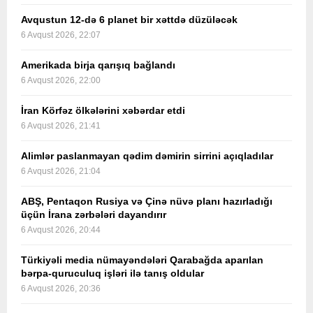
Avqustun 12-də 6 planet bir xəttdə düzüləcək
6 Avqust 2026, 22:07
Amerikada birja qarışıq bağlandı
6 Avqust 2026, 22:00
İran Körfəz ölkələrini xəbərdar etdi
6 Avqust 2026, 21:41
Alimlər paslanmayan qədim dəmirin sirrini açıqladılar
6 Avqust 2026, 21:04
ABŞ, Pentaqon Rusiya və Çinə nüvə planı hazırladığı
üçün İrana zərbələri dayandırır
6 Avqust 2026, 20:44
Türkiyəli media nümayəndələri Qarabağda aparılan
bərpa-quruculuq işləri ilə tanış oldular
6 Avqust 2026, 20:36