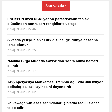
Son yazılar
ENHYPEN üzvü NI-KI yapon pərəstişkarın faciəvi
ölümündən sonra sərt tənqidlərlə üzləşdi
8 Avqust 2026, 22:46
Sivasda yetişdirilən “Türk qızılbalığı” dünya bazarına
ixrac olunur
7 Avqust 2026, 21:25
“Məkkə Birgə Müdafiə Sazişi”dən sonra cümə namazı
qılındı
7 Avqust 2026, 21:17
ABŞ Apelyasiya Məhkəməsi Trampın Ağ Evdə 400 milyon
dollarlıq bal zalı layihəsini dayandırdı
7 Avqust 2026, 21:02
Volkswagen-in əsas səhmdarları şirkətdə təcili islahat
tələb edir