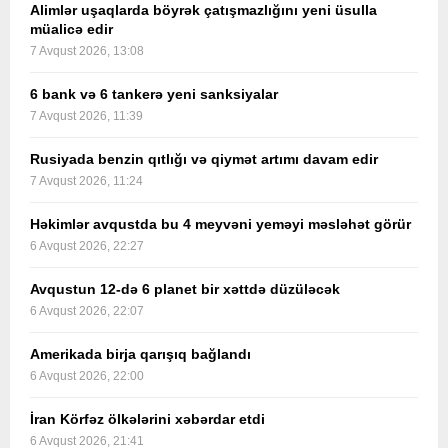
Alimlər uşaqlarda böyrək çatışmazlığını yeni üsulla
müalicə edir
7 Avqust 2026, 13:08
6 bank və 6 tankerə yeni sanksiyalar
7 Avqust 2026, 11:39
Rusiyada benzin qıtlığı və qiymət artımı davam edir
7 Avqust 2026, 11:24
Həkimlər avqustda bu 4 meyvəni yeməyi məsləhət görür
6 Avqust 2026, 22:27
Avqustun 12-də 6 planet bir xəttdə düzüləcək
6 Avqust 2026, 22:07
Amerikada birja qarışıq bağlandı
6 Avqust 2026, 22:00
İran Körfəz ölkələrini xəbərdar etdi
6 Avqust 2026, 21:41