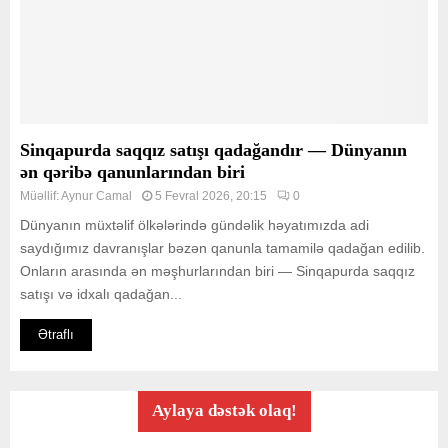
Sinqapurda saqqız satışı qadağandır — Dünyanın
ən qəribə qanunlarından biri
Müəllif:
Aynur Camal
5 Fevral 2026, 20:15
0
Dünyanın müxtəlif ölkələrində gündəlik həyatımızda adi
saydığımız davranışlar bəzən qanunla tamamilə qadağan edilib.
Onların arasında ən məşhurlarından biri — Sinqapurda saqqız
satışı və idxalı qadağan...
Ətraflı
Aylaya dəstək olaq!