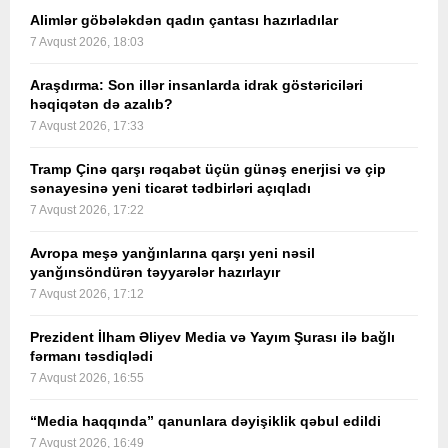
Alimlər göbələkdən qadın çantası hazırladılar
7 Avqust 2026, 18:03
Araşdırma: Son illər insanlarda idrak göstəriciləri
həqiqətən də azalıb?
7 Avqust 2026, 17:33
Tramp Çinə qarşı rəqabət üçün günəş enerjisi və çip
sənayesinə yeni ticarət tədbirləri açıqladı
7 Avqust 2026, 17:22
Avropa meşə yanğınlarına qarşı yeni nəsil
yanğınsöndürən təyyarələr hazırlayır
7 Avqust 2026, 17:12
Prezident İlham Əliyev Media və Yayım Şurası ilə bağlı
fərmanı təsdiqlədi
7 Avqust 2026, 16:55
“Media haqqında” qanunlara dəyişiklik qəbul edildi
7 Avqust 2026, 16:49