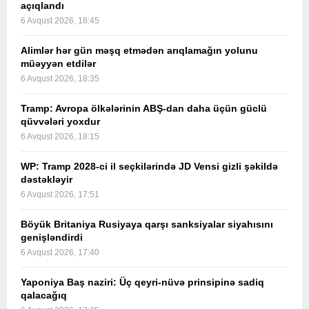
açıqlandı
6 Avqust 2026, 18:45
Alimlər hər gün məşq etmədən arıqlamağın yolunu
müəyyən etdilər
6 Avqust 2026, 18:35
Tramp: Avropa ölkələrinin ABŞ-dan daha üçün güclü
qüvvələri yoxdur
6 Avqust 2026, 18:15
WP: Tramp 2028-ci il seçkilərində JD Vensi gizli şəkildə
dəstəkləyir
6 Avqust 2026, 17:51
Böyük Britaniya Rusiyaya qarşı sanksiyalar siyahısını
genişləndirdi
6 Avqust 2026, 17:40
Yaponiya Baş naziri: Üç qeyri-nüvə prinsipinə sadiq
qalacağıq