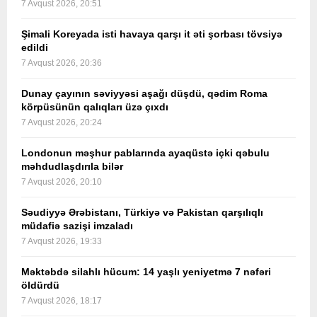
7 Avqust 2026, 20:51
Şimali Koreyada isti havaya qarşı it əti şorbası tövsiyə
edildi
7 Avqust 2026, 20:36
Dunay çayının səviyyəsi aşağı düşdü, qədim Roma
körpüsünün qalıqları üzə çıxdı
7 Avqust 2026, 20:24
Londonun məşhur pablarında ayaqüstə içki qəbulu
məhdudlaşdırıla bilər
7 Avqust 2026, 20:10
Səudiyyə Ərəbistanı, Türkiyə və Pakistan qarşılıqlı
müdafiə sazişi imzaladı
7 Avqust 2026, 19:33
Məktəbdə silahlı hücum: 14 yaşlı yeniyetmə 7 nəfəri
öldürdü
7 Avqust 2026, 18:17