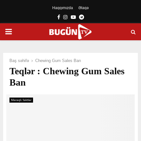
Haqqımızda
Əlaqə
Facebook
Instagram
Youtube
Telegram
PRIMARY
MENU
Baş səhifə
Chewing Gum Sales Ban
Teqlər : Chewing Gum Sales
Ban
Maraqlı faktlar