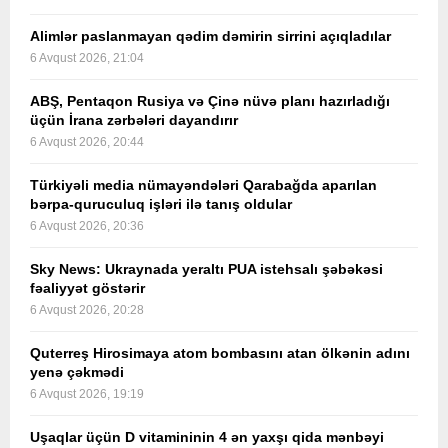
Alimlər paslanmayan qədim dəmirin sirrini açıqladılar
6 Avqust 2026, 21:04
ABŞ, Pentaqon Rusiya və Çinə nüvə planı hazırladığı
üçün İrana zərbələri dayandırır
6 Avqust 2026, 20:44
Türkiyəli media nümayəndələri Qarabağda aparılan
bərpa-quruculuq işləri ilə tanış oldular
6 Avqust 2026, 20:36
Sky News: Ukraynada yeraltı PUA istehsalı şəbəkəsi
fəaliyyət göstərir
6 Avqust 2026, 20:28
Quterreş Hirosimaya atom bombasını atan ölkənin adını
yenə çəkmədi
6 Avqust 2026, 19:19
Uşaqlar üçün D vitamininin 4 ən yaxşı qida mənbəyi