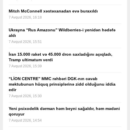
Mitch McConnell xəstəxanadan evə buraxıldı
7 Avqust 2026, 16:18
Ukrayna “Rus Amazonu” Wildberries-i yenidən hədəfə
aldı
7 Avqust 2026, 15:51
İran 15.000 raket və 45.000 dron saxladığını açıqladı,
Tramp ultimatum verdi
7 Avqust 2026, 15:39
“LİON CENTRE” MMC rəhbəri DGK-nın cavab
məktubunun hüquq prinsiplərinə zidd olduğunu iddia
edir
7 Avqust 2026, 15:30
Yeni psixodelik dərman həm beyni sağaldır, həm mədəni
qoruyur
7 Avqust 2026, 14:54