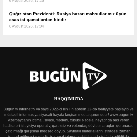
6 Avqust 2026, 17:25
Qırğızıstan Prezidenti: Rusiya bazarı məhsullarımız üçün
əsas istiqamətlərdən biridir
6 Avqust 2026, 17:04
HAQQIMIZDA
Bugun.tv internet tv və saytı 2022-ci ilin ilin aprelin 12-də fəaliyyətə başlayıb və
müstəqil informasiya siyasəti həyata keçirən media qurumudur! www.bugun.tv
Azərbaycanın ictimai, siyasi, mədəni, xüsusilə sosial həyatında baş verən
hadisələri izləyiciyə operativ, qərəzsiz və vətəndaş-dövlət maraqları qorunaraq
çatdırmağı qarşısına məqsəd qoyub. Saytdakı materialların istifadəsi zamanı
istinad edilməsi vacibdir. Məlumat internet səhifələrində istifadə edildikdə