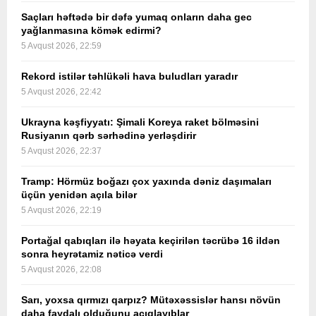
Saçları həftədə bir dəfə yumaq onların daha gec
yağlanmasına kömək edirmi?
5 Avqust 2026, 22:59
Rekord istilər təhlükəli hava buludları yaradır
5 Avqust 2026, 22:42
Ukrayna kəşfiyyatı: Şimali Koreya raket bölməsini
Rusiyanın qərb sərhədinə yerləşdirir
5 Avqust 2026, 22:37
Tramp: Hörmüz boğazı çox yaxında dəniz daşımaları
üçün yenidən açıla bilər
5 Avqust 2026, 22:19
Portağal qabıqları ilə həyata keçirilən təcrübə 16 ildən
sonra heyrətamiz nəticə verdi
5 Avqust 2026, 22:08
Sarı, yoxsa qırmızı qarpız? Mütəxəssislər hansı növün
daha faydalı olduğunu açıqlayıblar