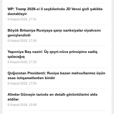
WP: Tramp 2028-ci il seçkilərində JD Vensi gizli şəkildə
dəstəkləyir
6 Avqust 2026, 17:51
Böyük Britaniya Rusiyaya qarşı sanksiyalar siyahısını
genişləndirdi
6 Avqust 2026, 17:40
Yaponiya Baş naziri: Üç qeyri-nüvə prinsipinə sadiq
qalacağıq
6 Avqust 2026, 17:25
Qırğızıstan Prezidenti: Rusiya bazarı məhsullarımız üçün
əsas istiqamətlərdən biridir
6 Avqust 2026, 17:04
Alimlər Günəşin tarixdə ən detallı görüntülərini əldə
etdilər
6 Avqust 2026, 15:08