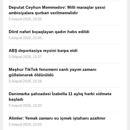
Deputat Ceyhun Məmmədov: Milli maraqlar şəxsi
ambisiyalara qurban verilməməlidir
5 Avqust 2026, 23:55
Dörd nəfəri bıçaqlayan qadın həbs edildi
5 Avqust 2026, 23:46
ABŞ deportasiya reysini bərpa etdi
5 Avqust 2026, 23:37
Məşhur TikTok fenomeni canlı yayım zamanı
güllələnərək öldürüldü
5 Avqust 2026, 23:28
Danimarka şahzadəsi İzabella 11 aylıq hərbi xidmətə
başladı
5 Avqust 2026, 23:20
Alimlər: Yemək zamanı su içmək iştahanı azaltmır
5 Avqust 2026, 23:05