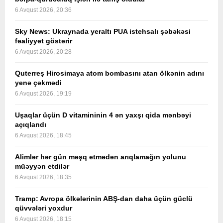
6 Avqust 2026, 20:36
Sky News: Ukraynada yeraltı PUA istehsalı şəbəkəsi
fəaliyyət göstərir
6 Avqust 2026, 20:28
Quterreş Hirosimaya atom bombasını atan ölkənin adını
yenə çəkmədi
6 Avqust 2026, 19:19
Uşaqlar üçün D vitamininin 4 ən yaxşı qida mənbəyi
açıqlandı
6 Avqust 2026, 18:45
Alimlər hər gün məşq etmədən arıqlamağın yolunu
müəyyən etdilər
6 Avqust 2026, 18:35
Tramp: Avropa ölkələrinin ABŞ-dan daha üçün güclü
qüvvələri yoxdur
6 Avqust 2026, 18:15