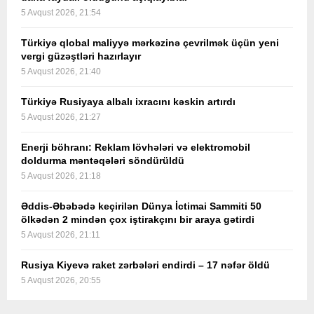
5 Avqust 2026, 21:54
Türkiyə qlobal maliyyə mərkəzinə çevrilmək üçün yeni
vergi güzəştləri hazırlayır
5 Avqust 2026, 21:40
Türkiyə Rusiyaya albalı ixracını kəskin artırdı
5 Avqust 2026, 21:27
Enerji böhranı: Reklam lövhələri və elektromobil
doldurma məntəqələri söndürüldü
5 Avqust 2026, 21:18
Əddis-Əbəbədə keçirilən Dünya İctimai Sammiti 50
ölkədən 2 mindən çox iştirakçını bir araya gətirdi
5 Avqust 2026, 21:11
Rusiya Kiyevə raket zərbələri endirdi – 17 nəfər öldü
5 Avqust 2026, 20:55