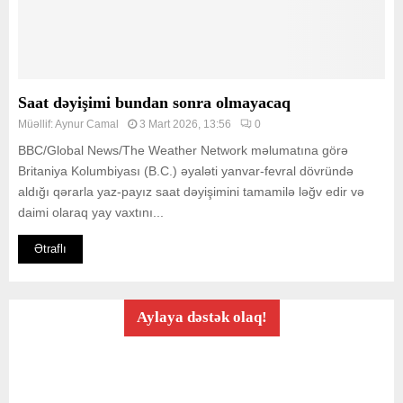
Saat dəyişimi bundan sonra olmayacaq
Müəllif:
Aynur Camal
3 Mart 2026, 13:56
0
BBC/Global News/The Weather Network məlumatına görə
Britaniya Kolumbiyası (B.C.) əyaləti yanvar-fevral dövründə
aldığı qərarla yaz-payız saat dəyişimini tamamilə ləğv edir və
daimi olaraq yay vaxtını...
Ətraflı
Aylaya dəstək olaq!