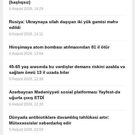
(başlıqsız)
6 Avqust 2026, 14:29
Rusiya: Ukraynaya silah daşıyan iki yük gəmisi məhv
edildi
6 Avqust 2026, 14:11
Hiroşimaya atom bombası atılmasından 81 il ötür
6 Avqust 2026, 13:04
45-65 yaş arasında bu vərdişlər demans riskini azalda və
sağlam ömrü 13 il uzada bilər
6 Avqust 2026, 12:38
Azərbaycan Mədəniyyəti sosial platforması Yayfest-də
uğurla çıxış ETDİ
6 Avqust 2026, 12:35
Dünyada antibiotiklərə davamlılıq təhlükəsi artır:
Mütəxəssislər xəbərdarlıq edir
5 Avqust 2026, 23:59