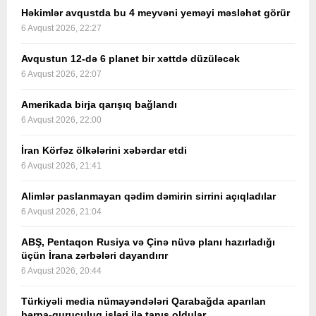
Həkimlər avqustda bu 4 meyvəni yeməyi məsləhət görür
6 Avqust 2026, 22:27
Avqustun 12-də 6 planet bir xəttdə düzüləcək
6 Avqust 2026, 22:07
Amerikada birja qarışıq bağlandı
6 Avqust 2026, 22:00
İran Körfəz ölkələrini xəbərdar etdi
6 Avqust 2026, 21:41
Alimlər paslanmayan qədim dəmirin sirrini açıqladılar
6 Avqust 2026, 21:04
ABŞ, Pentaqon Rusiya və Çinə nüvə planı hazırladığı
üçün İrana zərbələri dayandırır
6 Avqust 2026, 20:44
Türkiyəli media nümayəndələri Qarabağda aparılan
bərpa-quruculuq işləri ilə tanış oldular