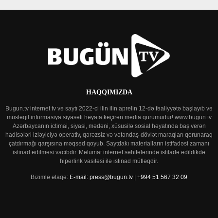
HAQQIMIZDA
Bugun.tv internet tv və saytı 2022-ci ilin ilin aprelin 12-də fəaliyyətə başlayıb və
müstəqil informasiya siyasəti həyata keçirən media qurumudur! www.bugun.tv
Azərbaycanın ictimai, siyasi, mədəni, xüsusilə sosial həyatında baş verən
hadisələri izləyiciyə operativ, qərəzsiz və vətəndaş-dövlət maraqları qorunaraq
çatdırmağı qarşısına məqsəd qoyub. Saytdakı materialların istifadəsi zamanı
istinad edilməsi vacibdir. Məlumat internet səhifələrində istifadə edildikdə
hiperlink vasitəsi ilə istinad mütləqdir.
Bizimlə əlaqə:
E-mail: press@bugun.tv | +994 51 567 32 09