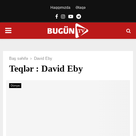
Haqqımızda
Əlaqə
Facebook
Instagram
Youtube
Telegram
PRIMARY
MENU
Baş səhifə
David Eby
Teqlər : David Eby
Dünya