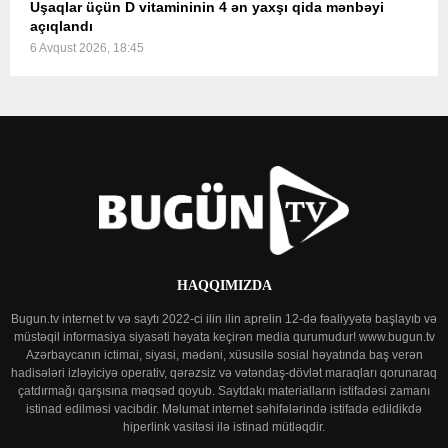
Uşaqlar üçün D vitamininin 4 ən yaxşı qida mənbəyi
açıqlandı
6 Avqust 2026, 18:45
HAQQIMIZDA
Bugun.tv internet tv və saytı 2022-ci ilin ilin aprelin 12-də fəaliyyətə başlayıb və
müstəqil informasiya siyasəti həyata keçirən media qurumudur! www.bugun.tv
Azərbaycanın ictimai, siyasi, mədəni, xüsusilə sosial həyatında baş verən
hadisələri izləyiciyə operativ, qərəzsiz və vətəndaş-dövlət maraqları qorunaraq
çatdırmağı qarşısına məqsəd qoyub. Saytdakı materialların istifadəsi zamanı
istinad edilməsi vacibdir. Məlumat internet səhifələrində istifadə edildikdə
hiperlink vasitəsi ilə istinad mütləqdir.