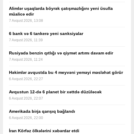
Alimlər uşaqlarda böyrək çatışmazlığını yeni üsulla
müalicə edir
7 Avqust 2026, 13:08
6 bank və 6 tankerə yeni sanksiyalar
7 Avqust 2026, 11:39
Rusiyada benzin qıtlığı və qiymət artımı davam edir
7 Avqust 2026, 11:24
Həkimlər avqustda bu 4 meyvəni yeməyi məsləhət görür
6 Avqust 2026, 22:27
Avqustun 12-də 6 planet bir xəttdə düzüləcək
6 Avqust 2026, 22:07
Amerikada birja qarışıq bağlandı
6 Avqust 2026, 22:00
İran Körfəz ölkələrini xəbərdar etdi