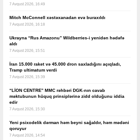
7 Avqust 2026, 16:49
Mitch McConnell xəstəxanadan evə buraxıldı
7 Avqust 2026, 16:18
Ukrayna “Rus Amazonu” Wildberries-i yenidən hədəfə
aldı
7 Avqust 2026, 15:51
İran 15.000 raket və 45.000 dron saxladığını açıqladı,
Tramp ultimatum verdi
7 Avqust 2026, 15:39
“LİON CENTRE” MMC rəhbəri DGK-nın cavab
məktubunun hüquq prinsiplərinə zidd olduğunu iddia
edir
7 Avqust 2026, 15:30
Yeni psixodelik dərman həm beyni sağaldır, həm mədəni
qoruyur
7 Avqust 2026, 14:54