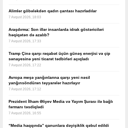
Alimlər göbələkdən qadın çantası hazırladılar
7 Avqust 2026, 18:03
Araşdırma: Son illər insanlarda idrak göstəriciləri
həqiqətən də azalıb?
7 Avqust 2026, 17:33
Tramp Çinə qarşı rəqabət üçün günəş enerjisi və çip
sənayesinə yeni ticarət tədbirləri açıqladı
7 Avqust 2026, 17:22
Avropa meşə yanğınlarına qarşı yeni nəsil
yanğınsöndürən təyyarələr hazırlayır
7 Avqust 2026, 17:12
Prezident İlham Əliyev Media və Yayım Şurası ilə bağlı
fərmanı təsdiqlədi
7 Avqust 2026, 16:55
“Media haqqında” qanunlara dəyişiklik qəbul edildi