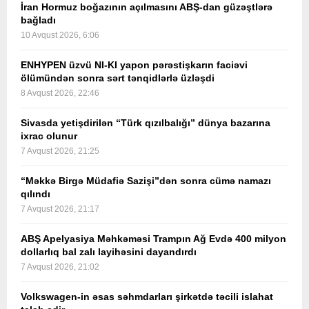
İran Hormuz boğazının açılmasını ABŞ-dan güzəştlərə
bağladı
10 Avqust 2026, 6:06
ENHYPEN üzvü NI-KI yapon pərəstişkarın faciəvi
ölümündən sonra sərt tənqidlərlə üzləşdi
8 Avqust 2026, 22:46
Sivasda yetişdirilən “Türk qızılbalığı” dünya bazarına
ixrac olunur
7 Avqust 2026, 21:25
“Məkkə Birgə Müdafiə Sazişi”dən sonra cümə namazı
qılındı
7 Avqust 2026, 21:17
ABŞ Apelyasiya Məhkəməsi Trampın Ağ Evdə 400 milyon
dollarlıq bal zalı layihəsini dayandırdı
7 Avqust 2026, 21:02
Volkswagen-in əsas səhmdarları şirkətdə təcili islahat