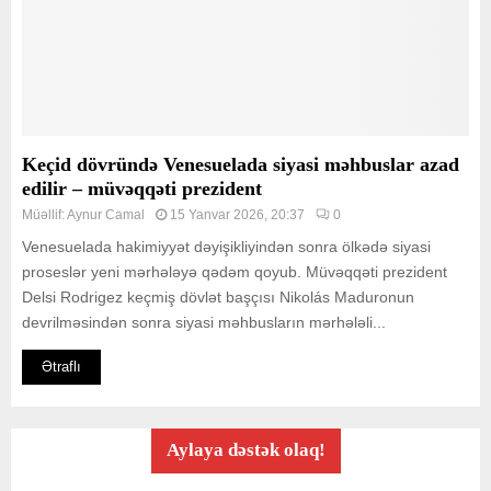
Keçid dövründə Venesuelada siyasi məhbuslar azad
edilir – müvəqqəti prezident
Müəllif:
Aynur Camal
15 Yanvar 2026, 20:37
0
Venesuelada hakimiyyət dəyişikliyindən sonra ölkədə siyasi
proseslər yeni mərhələyə qədəm qoyub. Müvəqqəti prezident
Delsi Rodrigez keçmiş dövlət başçısı Nikolás Maduronun
devrilməsindən sonra siyasi məhbusların mərhələli...
Ətraflı
Aylaya dəstək olaq!