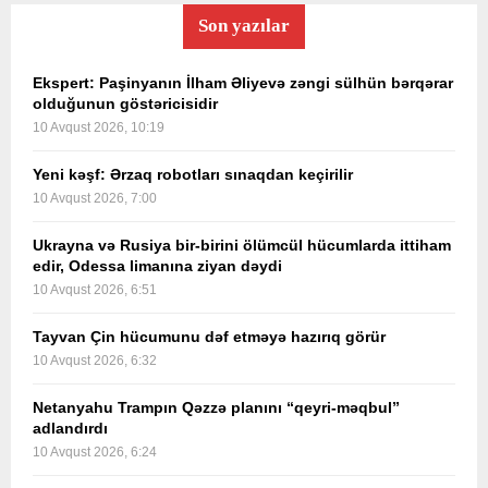
Son yazılar
Ekspert: Paşinyanın İlham Əliyevə zəngi sülhün bərqərar
olduğunun göstəricisidir
10 Avqust 2026, 10:19
Yeni kəşf: Ərzaq robotları sınaqdan keçirilir
10 Avqust 2026, 7:00
Ukrayna və Rusiya bir-birini ölümcül hücumlarda ittiham
edir, Odessa limanına ziyan dəydi
10 Avqust 2026, 6:51
Tayvan Çin hücumunu dəf etməyə hazırıq görür
10 Avqust 2026, 6:32
Netanyahu Trampın Qəzzə planını “qeyri-məqbul”
adlandırdı
10 Avqust 2026, 6:24