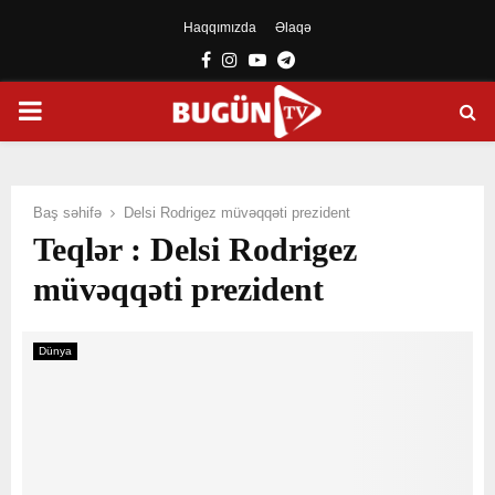
Haqqımızda
Əlaqə
Facebook
Instagram
Youtube
Telegram
PRIMARY
MENU
Baş səhifə
Delsi Rodrigez müvəqqəti prezident
Teqlər : Delsi Rodrigez
müvəqqəti prezident
Dünya