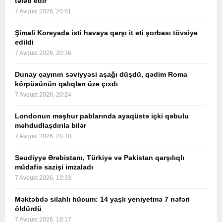
tələb edir
7 Avqust 2026, 20:51
Şimali Koreyada isti havaya qarşı it əti şorbası tövsiyə
edildi
7 Avqust 2026, 20:36
Dunay çayının səviyyəsi aşağı düşdü, qədim Roma
körpüsünün qalıqları üzə çıxdı
7 Avqust 2026, 20:24
Londonun məşhur pablarında ayaqüstə içki qəbulu
məhdudlaşdırıla bilər
7 Avqust 2026, 20:10
Səudiyyə Ərəbistanı, Türkiyə və Pakistan qarşılıqlı
müdafiə sazişi imzaladı
7 Avqust 2026, 19:33
Məktəbdə silahlı hücum: 14 yaşlı yeniyetmə 7 nəfəri
öldürdü
7 Avqust 2026, 18:17