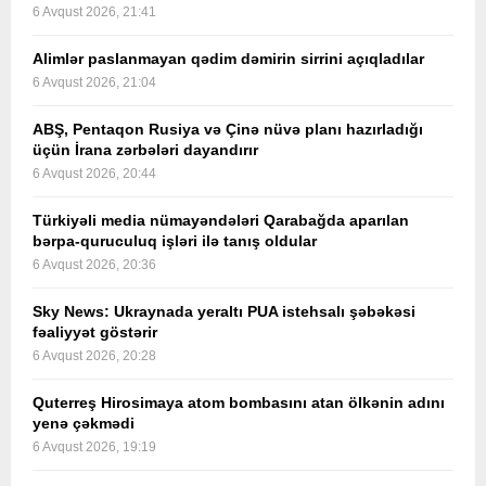
6 Avqust 2026, 21:41
Alimlər paslanmayan qədim dəmirin sirrini açıqladılar
6 Avqust 2026, 21:04
ABŞ, Pentaqon Rusiya və Çinə nüvə planı hazırladığı
üçün İrana zərbələri dayandırır
6 Avqust 2026, 20:44
Türkiyəli media nümayəndələri Qarabağda aparılan
bərpa-quruculuq işləri ilə tanış oldular
6 Avqust 2026, 20:36
Sky News: Ukraynada yeraltı PUA istehsalı şəbəkəsi
fəaliyyət göstərir
6 Avqust 2026, 20:28
Quterreş Hirosimaya atom bombasını atan ölkənin adını
yenə çəkmədi
6 Avqust 2026, 19:19