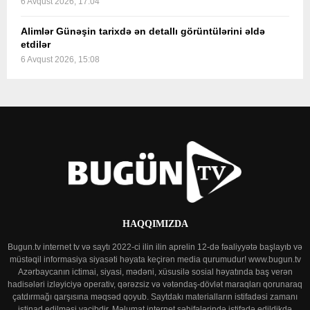
6 Avqust 2026, 17:04
Alimlər Günəşin tarixdə ən detallı görüntülərini əldə
etdilər
6 Avqust 2026, 15:08
HAQQIMIZDA
Bugun.tv internet tv və saytı 2022-ci ilin ilin aprelin 12-də fəaliyyətə başlayıb və
müstəqil informasiya siyasəti həyata keçirən media qurumudur! www.bugun.tv
Azərbaycanın ictimai, siyasi, mədəni, xüsusilə sosial həyatında baş verən
hadisələri izləyiciyə operativ, qərəzsiz və vətəndaş-dövlət maraqları qorunaraq
çatdırmağı qarşısına məqsəd qoyub. Saytdakı materialların istifadəsi zamanı
istinad edilməsi vacibdir. Məlumat internet səhifələrində istifadə edildikdə