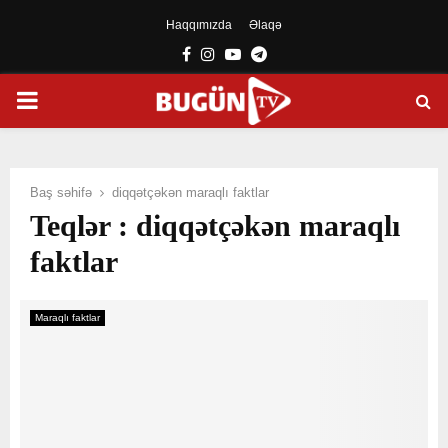
Haqqımızda
Əlaqə
Facebook
Instagram
Youtube
Telegram
PRIMARY
MENU
Baş səhifə
diqqətçəkən maraqlı faktlar
Teqlər : diqqətçəkən maraqlı
faktlar
Maraqlı faktlar