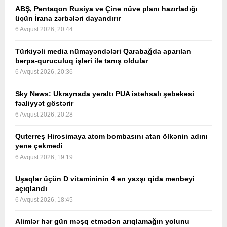
ABŞ, Pentaqon Rusiya və Çinə nüvə planı hazırladığı
üçün İrana zərbələri dayandırır
6 Avqust 2026, 20:44
Türkiyəli media nümayəndələri Qarabağda aparılan
bərpa-quruculuq işləri ilə tanış oldular
6 Avqust 2026, 20:36
Sky News: Ukraynada yeraltı PUA istehsalı şəbəkəsi
fəaliyyət göstərir
6 Avqust 2026, 20:28
Quterreş Hirosimaya atom bombasını atan ölkənin adını
yenə çəkmədi
6 Avqust 2026, 19:19
Uşaqlar üçün D vitamininin 4 ən yaxşı qida mənbəyi
açıqlandı
6 Avqust 2026, 18:45
Alimlər hər gün məşq etmədən arıqlamağın yolunu