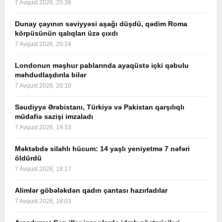
7 Avqust 2026, 20:36
Dunay çayının səviyyəsi aşağı düşdü, qədim Roma
körpüsünün qalıqları üzə çıxdı
7 Avqust 2026, 20:24
Londonun məşhur pablarında ayaqüstə içki qəbulu
məhdudlaşdırıla bilər
7 Avqust 2026, 20:10
Səudiyyə Ərəbistanı, Türkiyə və Pakistan qarşılıqlı
müdafiə sazişi imzaladı
7 Avqust 2026, 19:33
Məktəbdə silahlı hücum: 14 yaşlı yeniyetmə 7 nəfəri
öldürdü
7 Avqust 2026, 18:17
Alimlər göbələkdən qadın çantası hazırladılar
7 Avqust 2026, 18:03