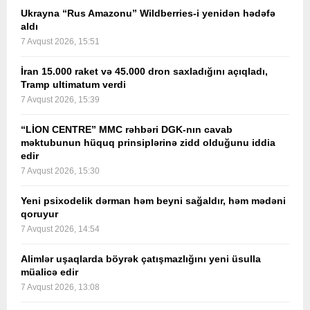
Ukrayna “Rus Amazonu” Wildberries-i yenidən hədəfə
aldı
7 Avqust 2026, 15:51
İran 15.000 raket və 45.000 dron saxladığını açıqladı,
Tramp ultimatum verdi
7 Avqust 2026, 15:39
“LİON CENTRE” MMC rəhbəri DGK-nın cavab
məktubunun hüquq prinsiplərinə zidd olduğunu iddia
edir
7 Avqust 2026, 15:30
Yeni psixodelik dərman həm beyni sağaldır, həm mədəni
qoruyur
7 Avqust 2026, 14:54
Alimlər uşaqlarda böyrək çatışmazlığını yeni üsulla
müalicə edir
7 Avqust 2026, 13:08