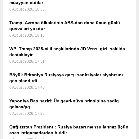
müəyyən etdilər
6 Avqust 2026, 18:35
Tramp: Avropa ölkələrinin ABŞ-dan daha üçün güclü
qüvvələri yoxdur
6 Avqust 2026, 18:15
WP: Tramp 2028-ci il seçkilərində JD Vensi gizli şəkildə
dəstəkləyir
6 Avqust 2026, 17:51
Böyük Britaniya Rusiyaya qarşı sanksiyalar siyahısını
genişləndirdi
6 Avqust 2026, 17:40
Yaponiya Baş naziri: Üç qeyri-nüvə prinsipinə sadiq
qalacağıq
6 Avqust 2026, 17:25
Qırğızıstan Prezidenti: Rusiya bazarı məhsullarımız üçün
əsas istiqamətlərdən biridir