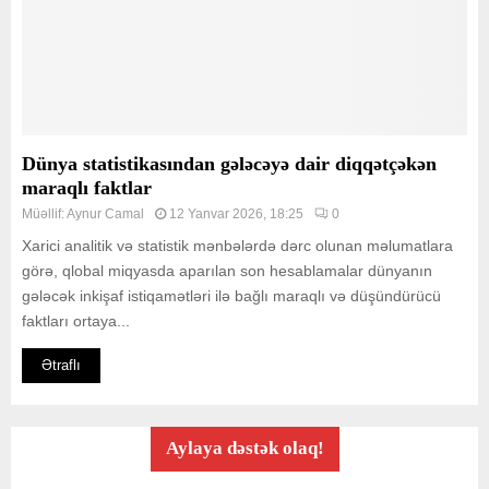
Dünya statistikasından gələcəyə dair diqqətçəkən
maraqlı faktlar
Müəllif:
Aynur Camal
12 Yanvar 2026, 18:25
0
Xarici analitik və statistik mənbələrdə dərc olunan məlumatlara
görə, qlobal miqyasda aparılan son hesablamalar dünyanın
gələcək inkişaf istiqamətləri ilə bağlı maraqlı və düşündürücü
faktları ortaya...
Ətraflı
Aylaya dəstək olaq!