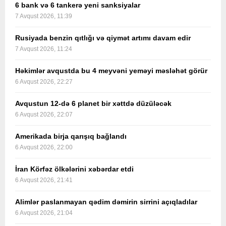
6 bank və 6 tankerə yeni sanksiyalar
7 Avqust 2026, 11:39
Rusiyada benzin qıtlığı və qiymət artımı davam edir
7 Avqust 2026, 11:24
Həkimlər avqustda bu 4 meyvəni yeməyi məsləhət görür
6 Avqust 2026, 22:27
Avqustun 12-də 6 planet bir xəttdə düzüləcək
6 Avqust 2026, 22:07
Amerikada birja qarışıq bağlandı
6 Avqust 2026, 22:00
İran Körfəz ölkələrini xəbərdar etdi
6 Avqust 2026, 21:41
Alimlər paslanmayan qədim dəmirin sirrini açıqladılar
6 Avqust 2026, 21:04