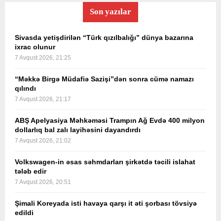
Son yazılar
Sivasda yetişdirilən “Türk qızılbalığı” dünya bazarına
ixrac olunur
7 Avqust 2026, 21:25
“Məkkə Birgə Müdafiə Sazişi”dən sonra cümə namazı
qılındı
7 Avqust 2026, 21:17
ABŞ Apelyasiya Məhkəməsi Trampın Ağ Evdə 400 milyon
dollarlıq bal zalı layihəsini dayandırdı
7 Avqust 2026, 21:02
Volkswagen-in əsas səhmdarları şirkətdə təcili islahat
tələb edir
7 Avqust 2026, 20:51
Şimali Koreyada isti havaya qarşı it əti şorbası tövsiyə
edildi