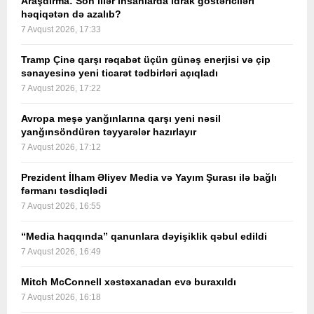
Araşdırma: Son illər insanlarda idrak göstəriciləri
həqiqətən də azalıb?
7 Avqust 2026, 17:33
Tramp Çinə qarşı rəqabət üçün günəş enerjisi və çip
sənayesinə yeni ticarət tədbirləri açıqladı
7 Avqust 2026, 17:22
Avropa meşə yanğınlarına qarşı yeni nəsil
yanğınsöndürən təyyarələr hazırlayır
7 Avqust 2026, 17:12
Prezident İlham Əliyev Media və Yayım Şurası ilə bağlı
fərmanı təsdiqlədi
7 Avqust 2026, 16:55
“Media haqqında” qanunlara dəyişiklik qəbul edildi
7 Avqust 2026, 16:49
Mitch McConnell xəstəxanadan evə buraxıldı
7 Avqust 2026, 16:18