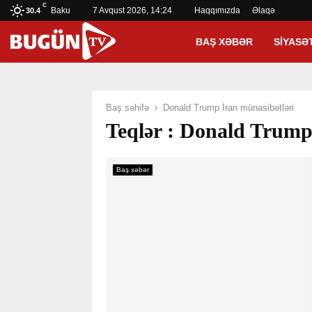
C
Baku
7 Avqust 2026, 14:24
Haqqımızda
Əlaqə
30.4
BAŞ XƏBƏR
SIYASƏ
Baş səhifə
Donald Trump İran münasibətləri
Teqlər : Donald Trump
Baş xəbər