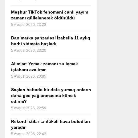
Məşhur TikTok fenomeni canlı yayım
zamanı güllələnərək öldürüldü
5 Avqust 2026, 23:28
Danimarka şahzadəsi İzabella 11 aylıq
hərbi xidmətə başladı
5 Avqust 2026, 23:20
Alimlər: Yemək zamanı su içmək
iştahanı azaltmır
5 Avqust 2026, 23:05
Saçları həftədə bir dəfə yumaq onların
daha gec yağlanmasına kömək
edirmi?
5 Avqust 2026, 22:59
Rekord istilər təhlükəli hava buludları
yaradır
5 Avqust 2026, 22:42