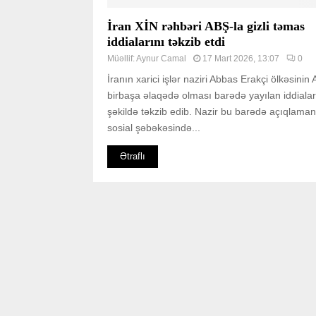
İran XİN rəhbəri ABŞ-la gizli təmas
iddialarını təkzib etdi
Müəllif:
Aynur Camal
17 Mart 2026, 13:07
0
İranın xarici işlər naziri Abbas Erakçi ölkəsinin
birbaşa əlaqədə olması barədə yayılan iddiaları
şəkildə təkzib edib. Nazir bu barədə açıqlaman
sosial şəbəkəsində...
Ətraflı