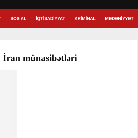
T
SOSIAL
İQTISADIYYAT
KRIMINAL
MƏDƏNIYYƏT
 İran münasibətləri