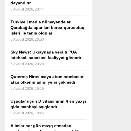
dayandırır
6 Avqust 2026, 20:44
Türkiyəli media nümayəndələri
Qarabağda aparılan bərpa-quruculuq
işləri ilə tanış oldular
6 Avqust 2026, 20:36
Sky News: Ukraynada yeraltı PUA
istehsalı şəbəkəsi fəaliyyət göstərir
6 Avqust 2026, 20:28
Quterreş Hirosimaya atom bombasını
atan ölkənin adını yenə çəkmədi
6 Avqust 2026, 19:19
Uşaqlar üçün D vitamininin 4 ən yaxşı
qida mənbəyi açıqlandı
6 Avqust 2026, 18:45
Alimlər hər gün məşq etmədən