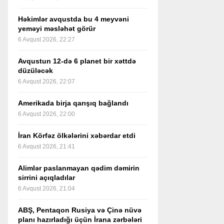
Həkimlər avqustda bu 4 meyvəni
yeməyi məsləhət görür
6 Avqust 2026, 22:27
Avqustun 12-də 6 planet bir xəttdə
düzüləcək
6 Avqust 2026, 22:07
Amerikada birja qarışıq bağlandı
6 Avqust 2026, 22:00
İran Körfəz ölkələrini xəbərdar etdi
6 Avqust 2026, 21:41
Alimlər paslanmayan qədim dəmirin
sirrini açıqladılar
6 Avqust 2026, 21:04
ABŞ, Pentaqon Rusiya və Çinə nüvə
planı hazırladığı üçün İrana zərbələri