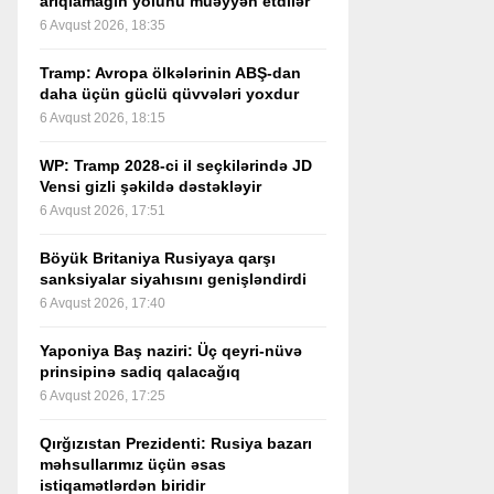
arıqlamağın yolunu müəyyən etdilər
6 Avqust 2026, 18:35
Tramp: Avropa ölkələrinin ABŞ-dan
daha üçün güclü qüvvələri yoxdur
6 Avqust 2026, 18:15
WP: Tramp 2028-ci il seçkilərində JD
Vensi gizli şəkildə dəstəkləyir
6 Avqust 2026, 17:51
Böyük Britaniya Rusiyaya qarşı
sanksiyalar siyahısını genişləndirdi
6 Avqust 2026, 17:40
Yaponiya Baş naziri: Üç qeyri-nüvə
prinsipinə sadiq qalacağıq
6 Avqust 2026, 17:25
Qırğızıstan Prezidenti: Rusiya bazarı
məhsullarımız üçün əsas
istiqamətlərdən biridir