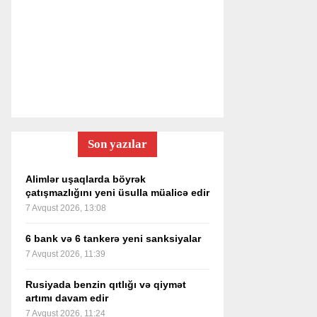
Son yazılar
Alimlər uşaqlarda böyrək
çatışmazlığını yeni üsulla müalicə edir
7 Avqust 2026, 13:08
6 bank və 6 tankerə yeni sanksiyalar
7 Avqust 2026, 11:39
Rusiyada benzin qıtlığı və qiymət
artımı davam edir
7 Avqust 2026, 11:24