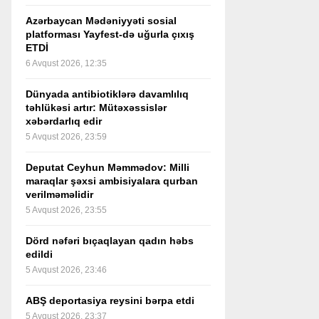
Azərbaycan Mədəniyyəti sosial
platforması Yayfest-də uğurla çıxış
ETDİ
6 Avqust 2026, 12:35
Dünyada antibiotiklərə davamlılıq
təhlükəsi artır: Mütəxəssislər
xəbərdarlıq edir
5 Avqust 2026, 23:59
Deputat Ceyhun Məmmədov: Milli
maraqlar şəxsi ambisiyalara qurban
verilməməlidir
5 Avqust 2026, 23:55
Dörd nəfəri bıçaqlayan qadın həbs
edildi
5 Avqust 2026, 23:46
ABŞ deportasiya reysini bərpa etdi
5 Avqust 2026, 23:37