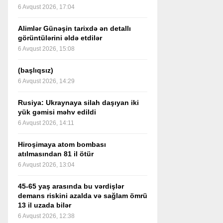
6 Avqust 2026, 17:04
Alimlər Günəşin tarixdə ən detallı
görüntülərini əldə etdilər
6 Avqust 2026, 15:08
(başlıqsız)
6 Avqust 2026, 14:29
Rusiya: Ukraynaya silah daşıyan iki
yük gəmisi məhv edildi
6 Avqust 2026, 14:11
Hiroşimaya atom bombası
atılmasından 81 il ötür
6 Avqust 2026, 13:04
45-65 yaş arasında bu vərdişlər
demans riskini azalda və sağlam ömrü
13 il uzada bilər
6 Avqust 2026, 12:38