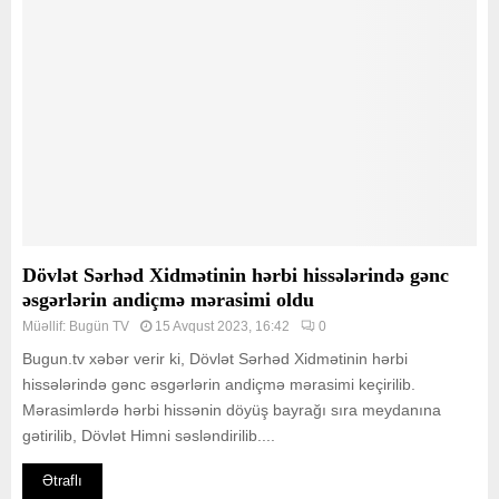
Dövlət Sərhəd Xidmətinin hərbi hissələrində gənc
əsgərlərin andiçmə mərasimi oldu
Müəllif:
Bugün TV
15 Avqust 2023, 16:42
0
Bugun.tv xəbər verir ki, Dövlət Sərhəd Xidmətinin hərbi
hissələrində gənc əsgərlərin andiçmə mərasimi keçirilib.
Mərasimlərdə hərbi hissənin döyüş bayrağı sıra meydanına
gətirilib, Dövlət Himni səsləndirilib....
Ətraflı