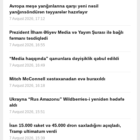
Avropa meşə yanğınlarına qarşı yeni nəsil
yanğınsöndürən təyyarələr hazırlayır
7 Avqust 2026, 17:12
Prezident İlham Əliyev Media və Yayım Şurası ilə bağlı
fərmanı təsdiqlədi
7 Avqust 2026, 16:55
“Media haqqında” qanunlara dəyişiklik qəbul edildi
7 Avqust 2026, 16:49
Mitch McConnell xəstəxanadan evə buraxıldı
7 Avqust 2026, 16:18
Ukrayna “Rus Amazonu” Wildberries-i yenidən hədəfə
aldı
7 Avqust 2026, 15:51
İran 15.000 raket və 45.000 dron saxladığını açıqladı,
Tramp ultimatum verdi
7 Avqust 2026, 15:39