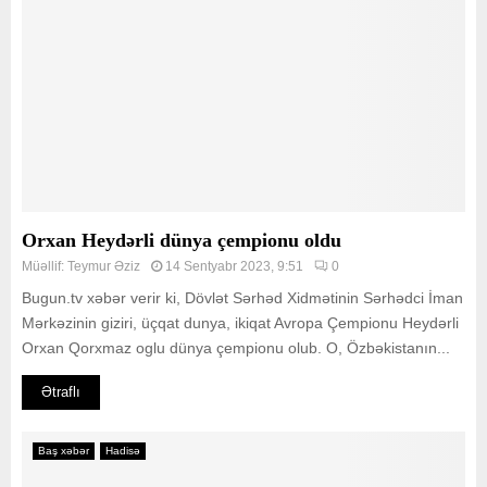
Orxan Heydərli dünya çempionu oldu
Müəllif:
Teymur Əziz
14 Sentyabr 2023, 9:51
0
Bugun.tv xəbər verir ki, Dövlət Sərhəd Xidmətinin Sərhədci İman
Mərkəzinin giziri, üçqat dunya, ikiqat Avropa Çempionu Heydərli
Orxan Qorxmaz oglu dünya çempionu olub. O, Özbəkistanın...
Ətraflı
Baş xəbər
Hadisə