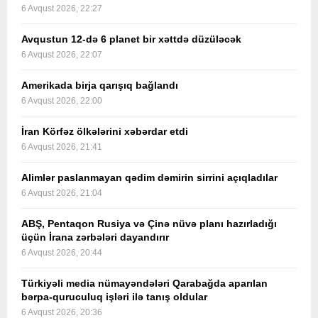
6 Avqust 2026, 22:27
Avqustun 12-də 6 planet bir xəttdə düzüləcək
6 Avqust 2026, 22:07
Amerikada birja qarışıq bağlandı
6 Avqust 2026, 22:00
İran Körfəz ölkələrini xəbərdar etdi
6 Avqust 2026, 21:41
Alimlər paslanmayan qədim dəmirin sirrini açıqladılar
6 Avqust 2026, 21:04
ABŞ, Pentaqon Rusiya və Çinə nüvə planı hazırladığı
üçün İrana zərbələri dayandırır
6 Avqust 2026, 20:44
Türkiyəli media nümayəndələri Qarabağda aparılan
bərpa-quruculuq işləri ilə tanış oldular
6 Avqust 2026, 20:36