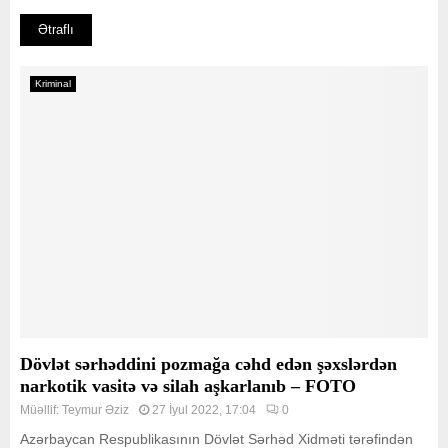
Ətraflı
Kriminal
Dövlət sərhəddini pozmağa cəhd edən şəxslərdən
narkotik vasitə və silah aşkarlanıb – FOTO
Müəllif:
Teymur Əziz
27 İyul 2022, 17:04
0
Azərbaycan Respublikasının Dövlət Sərhəd Xidməti tərəfindən