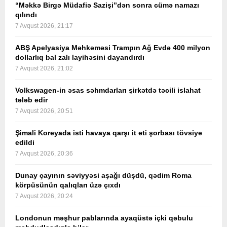
“Məkkə Birgə Müdafiə Sazişi”dən sonra cümə namazı
qılındı
7 Avqust 2026, 21:17
ABŞ Apelyasiya Məhkəməsi Trampın Ağ Evdə 400 milyon
dollarlıq bal zalı layihəsini dayandırdı
7 Avqust 2026, 21:02
Volkswagen-in əsas səhmdarları şirkətdə təcili islahat
tələb edir
7 Avqust 2026, 20:51
Şimali Koreyada isti havaya qarşı it əti şorbası tövsiyə
edildi
7 Avqust 2026, 20:36
Dunay çayının səviyyəsi aşağı düşdü, qədim Roma
körpüsünün qalıqları üzə çıxdı
7 Avqust 2026, 20:24
Londonun məşhur pablarında ayaqüstə içki qəbulu