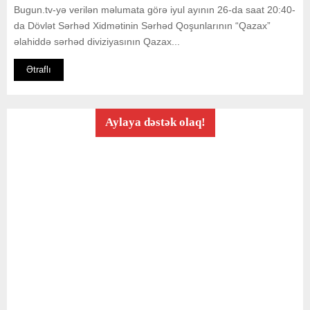
Bugun.tv-yə verilən məlumata görə iyul ayının 26-da saat 20:40-
da Dövlət Sərhəd Xidmətinin Sərhəd Qoşunlarının “Qazax”
əlahiddə sərhəd diviziyasının Qazax...
Ətraflı
Aylaya dəstək olaq!