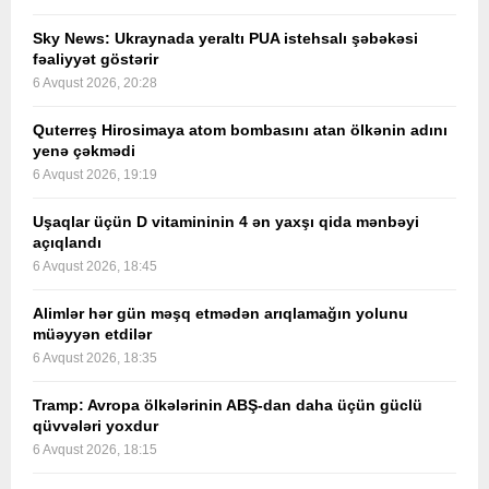
Sky News: Ukraynada yeraltı PUA istehsalı şəbəkəsi
fəaliyyət göstərir
6 Avqust 2026, 20:28
Quterreş Hirosimaya atom bombasını atan ölkənin adını
yenə çəkmədi
6 Avqust 2026, 19:19
Uşaqlar üçün D vitamininin 4 ən yaxşı qida mənbəyi
açıqlandı
6 Avqust 2026, 18:45
Alimlər hər gün məşq etmədən arıqlamağın yolunu
müəyyən etdilər
6 Avqust 2026, 18:35
Tramp: Avropa ölkələrinin ABŞ-dan daha üçün güclü
qüvvələri yoxdur
6 Avqust 2026, 18:15