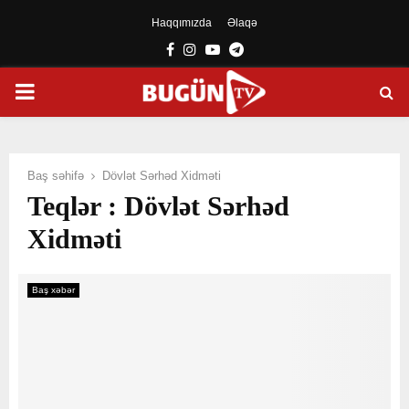
Haqqımızda
Əlaqə
Facebook
Instagram
Youtube
Telegram
PRIMARY
MENU
Baş səhifə
Dövlət Sərhəd Xidməti
Teqlər : Dövlət Sərhəd
Xidməti
Baş xəbər