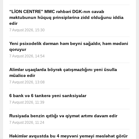
“LİON CENTRE” MMC rəhbəri DGK-nın cavab
məktubunun hüquq prinsiplərinə zidd olduğunu iddia
edir
7 Avqust 2026, 15:30
Yeni psixodelik dərman həm beyni sağaldır, həm mədəni
qoruyur
7 Avqust 2026, 14:54
Alimlər uşaqlarda böyrək çatışmazlığını yeni üsulla
müalicə edir
7 Avqust 2026, 13:08
6 bank və 6 tankerə yeni sanksiyalar
7 Avqust 2026, 11:39
Rusiyada benzin qıtlığı və qiymət artımı davam edir
7 Avqust 2026, 11:24
Həkimlər avqustda bu 4 meyvəni yeməyi məsləhət görür