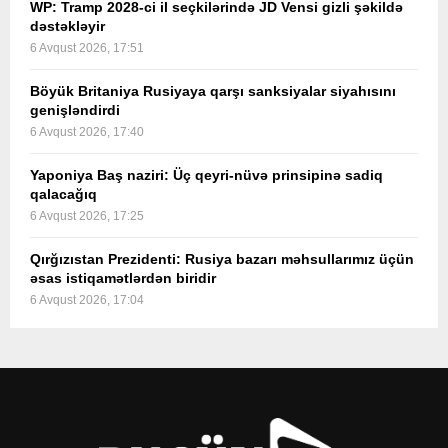
WP: Tramp 2028-ci il seçkilərində JD Vensi gizli şəkildə
dəstəkləyir
6 Avqust 2026, 17:51
Böyük Britaniya Rusiyaya qarşı sanksiyalar siyahısını
genişləndirdi
6 Avqust 2026, 17:40
Yaponiya Baş naziri: Üç qeyri-nüvə prinsipinə sadiq
qalacağıq
6 Avqust 2026, 17:25
Qırğızıstan Prezidenti: Rusiya bazarı məhsullarımız üçün
əsas istiqamətlərdən biridir
6 Avqust 2026, 17:04