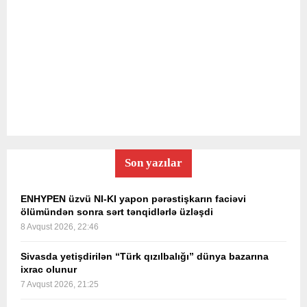
Son yazılar
ENHYPEN üzvü NI-KI yapon pərəstişkarın faciəvi
ölümündən sonra sərt tənqidlərlə üzləşdi
8 Avqust 2026, 22:46
Sivasda yetişdirilən “Türk qızılbalığı” dünya bazarına
ixrac olunur
7 Avqust 2026, 21:25