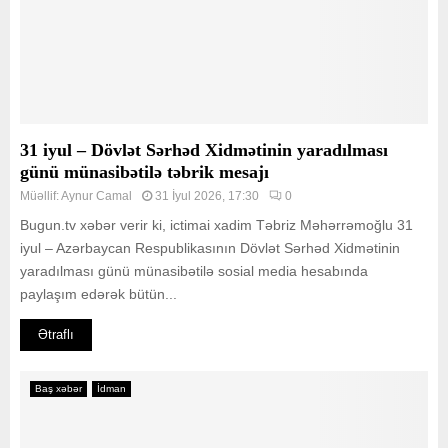
31 iyul – Dövlət Sərhəd Xidmətinin yaradılması
günü münasibətilə təbrik mesajı
Müəllif:
Aynur Camal
31 İyul 2026, 17:30
0
Bugun.tv xəbər verir ki, ictimai xadim Təbriz Məhərrəmoğlu 31
iyul – Azərbaycan Respublikasının Dövlət Sərhəd Xidmətinin
yaradılması günü münasibətilə sosial media hesabında
paylaşım edərək bütün...
Ətraflı
Baş xəbər
İdman