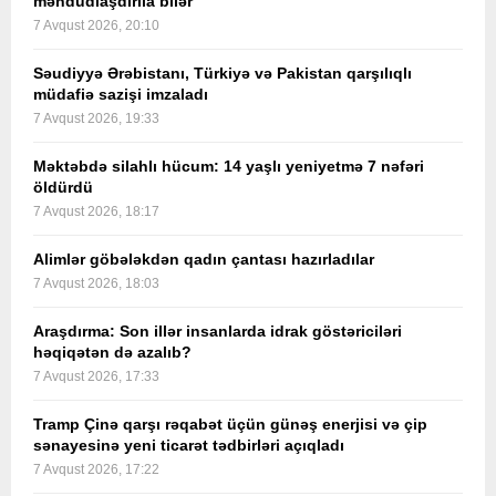
məhdudlaşdırıla bilər
7 Avqust 2026, 20:10
Səudiyyə Ərəbistanı, Türkiyə və Pakistan qarşılıqlı
müdafiə sazişi imzaladı
7 Avqust 2026, 19:33
Məktəbdə silahlı hücum: 14 yaşlı yeniyetmə 7 nəfəri
öldürdü
7 Avqust 2026, 18:17
Alimlər göbələkdən qadın çantası hazırladılar
7 Avqust 2026, 18:03
Araşdırma: Son illər insanlarda idrak göstəriciləri
həqiqətən də azalıb?
7 Avqust 2026, 17:33
Tramp Çinə qarşı rəqabət üçün günəş enerjisi və çip
sənayesinə yeni ticarət tədbirləri açıqladı
7 Avqust 2026, 17:22