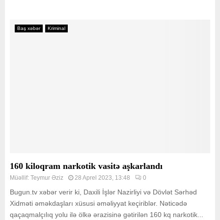
Baş xəbər
Kriminal
160 kiloqram narkotik vasitə aşkarlandı
Müəllif:
Teymur Əziz
28 Aprel 2023, 13:48
0
Bugun.tv xəbər verir ki, Daxili İşlər Nazirliyi və Dövlət Sərhəd
Xidməti əməkdaşları xüsusi əməliyyat keçiriblər. Nəticədə
qaçaqmalçılıq yolu ilə ölkə ərazisinə gətirilən 160 kq narkotik...