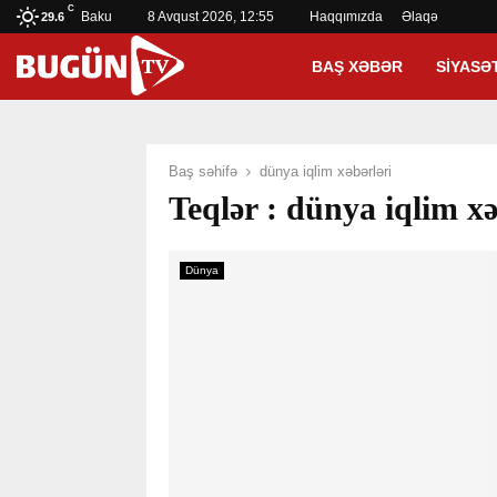
C
Baku
8 Avqust 2026, 12:55
Haqqımızda
Əlaqə
29.6
BAŞ XƏBƏR
SIYASƏ
Baş səhifə
dünya iqlim xəbərləri
Teqlər : dünya iqlim xə
Dünya