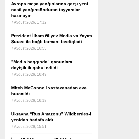
Avropa meşə yanğınlarına qarşı yeni
nəsil yanğınsöndürən təyyarələr
hazırlayır
7 Avqust 2026, 17:12
Prezident İlham Əliyev Media və Yayım
Şurası ilə bağlı fərmanı təsdiqlədi
7 Avqust 2026, 16:55
“Media haqqında” qanunlara
dəyişiklik qəbul edildi
7 Avqust 2026, 16:49
Mitch McConnell xəstəxanadan evə
buraxıldı
7 Avqust 2026, 16:18
Ukrayna “Rus Amazonu” Wildberries-i
yenidən hədəfə aldı
7 Avqust 2026, 15:51