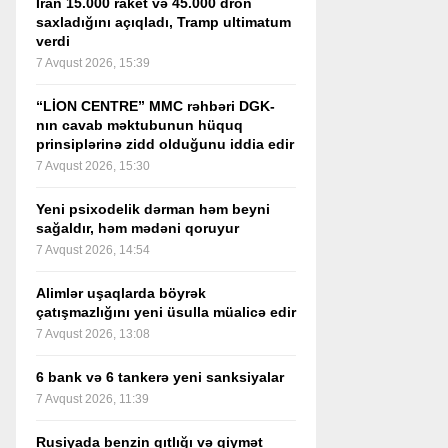
İran 15.000 raket və 45.000 dron
saxladığını açıqladı, Tramp ultimatum
verdi
7 Avqust 2026, 15:39
“LİON CENTRE” MMC rəhbəri DGK-
nın cavab məktubunun hüquq
prinsiplərinə zidd olduğunu iddia edir
7 Avqust 2026, 15:30
Yeni psixodelik dərman həm beyni
sağaldır, həm mədəni qoruyur
7 Avqust 2026, 14:54
Alimlər uşaqlarda böyrək
çatışmazlığını yeni üsulla müalicə edir
7 Avqust 2026, 13:08
6 bank və 6 tankerə yeni sanksiyalar
7 Avqust 2026, 11:39
Rusiyada benzin qıtlığı və qiymət