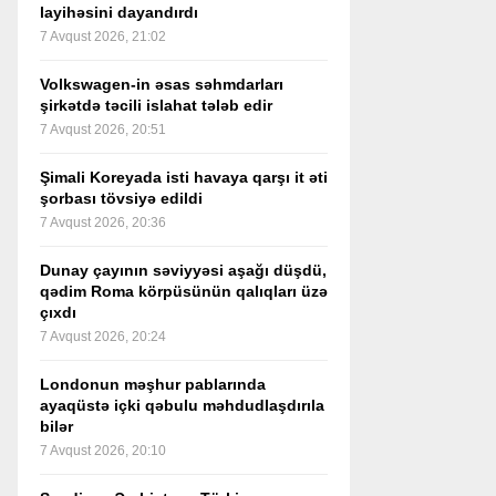
layihəsini dayandırdı
7 Avqust 2026, 21:02
Volkswagen-in əsas səhmdarları
şirkətdə təcili islahat tələb edir
7 Avqust 2026, 20:51
Şimali Koreyada isti havaya qarşı it əti
şorbası tövsiyə edildi
7 Avqust 2026, 20:36
Dunay çayının səviyyəsi aşağı düşdü,
qədim Roma körpüsünün qalıqları üzə
çıxdı
7 Avqust 2026, 20:24
Londonun məşhur pablarında
ayaqüstə içki qəbulu məhdudlaşdırıla
bilər
7 Avqust 2026, 20:10