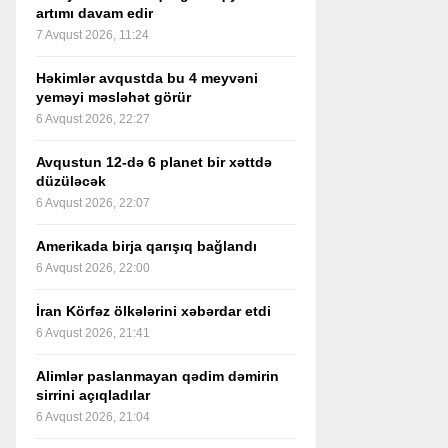
artımı davam edir
7 Avqust 2026, 11:24
Həkimlər avqustda bu 4 meyvəni
yeməyi məsləhət görür
6 Avqust 2026, 22:27
Avqustun 12-də 6 planet bir xəttdə
düzüləcək
6 Avqust 2026, 22:07
Amerikada birja qarışıq bağlandı
6 Avqust 2026, 22:00
İran Körfəz ölkələrini xəbərdar etdi
6 Avqust 2026, 21:41
Alimlər paslanmayan qədim dəmirin
sirrini açıqladılar
6 Avqust 2026, 21:04