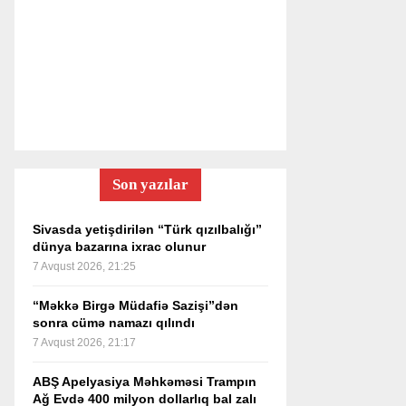
Son yazılar
Sivasda yetişdirilən “Türk qızılbalığı”
dünya bazarına ixrac olunur
7 Avqust 2026, 21:25
“Məkkə Birgə Müdafiə Sazişi”dən
sonra cümə namazı qılındı
7 Avqust 2026, 21:17
ABŞ Apelyasiya Məhkəməsi Trampın
Ağ Evdə 400 milyon dollarlıq bal zalı