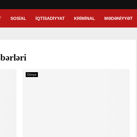
T
SOSIAL
İQTISADIYYAT
KRIMINAL
MƏDƏNIYYƏT
bərləri
Dünya