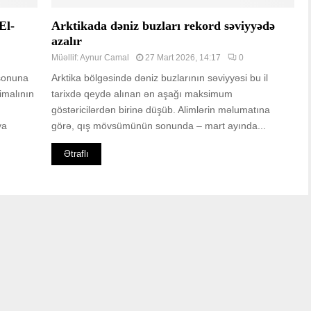
El-
Arktikada dəniz buzları rekord səviyyədə
azalır
Müəllif:
Aynur Camal
27 Mart 2026, 14:17
0
 sonuna
Arktika bölgəsində dəniz buzlarının səviyyəsi bu il
imalının
tarixdə qeydə alınan ən aşağı maksimum
göstəricilərdən birinə düşüb. Alimlərin məlumatına
ya
görə, qış mövsümünün sonunda – mart ayında...
Ətraflı