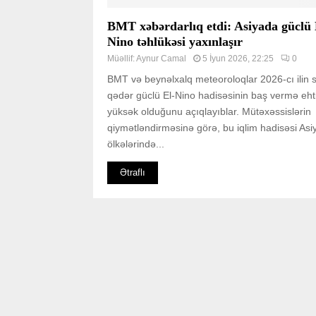
BMT xəbərdarlıq etdi: Asiyada güclü 
Nino təhlükəsi yaxınlaşır
Müəllif:
Aynur Camal
5 İyun 2026, 22:25
0
BMT və beynəlxalq meteoroloqlar 2026-cı ilin
qədər güclü El-Nino hadisəsinin baş vermə eht
yüksək olduğunu açıqlayıblar. Mütəxəssislərin
qiymətləndirməsinə görə, bu iqlim hadisəsi Asi
ölkələrində...
Ətraflı