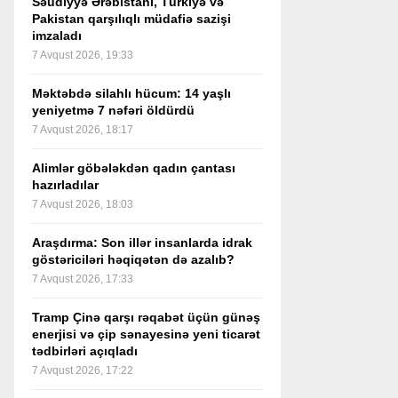
Səudiyyə Ərəbistanı, Türkiyə və
Pakistan qarşılıqlı müdafiə sazişi
imzaladı
7 Avqust 2026, 19:33
Məktəbdə silahlı hücum: 14 yaşlı
yeniyetmə 7 nəfəri öldürdü
7 Avqust 2026, 18:17
Alimlər göbələkdən qadın çantası
hazırladılar
7 Avqust 2026, 18:03
Araşdırma: Son illər insanlarda idrak
göstəriciləri həqiqətən də azalıb?
7 Avqust 2026, 17:33
Tramp Çinə qarşı rəqabət üçün günəş
enerjisi və çip sənayesinə yeni ticarət
tədbirləri açıqladı
7 Avqust 2026, 17:22