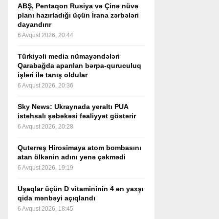
ABŞ, Pentaqon Rusiya və Çinə nüvə
planı hazırladığı üçün İrana zərbələri
dayandırır
6 Avqust 2026, 20:44
Türkiyəli media nümayəndələri
Qarabağda aparılan bərpa-quruculuq
işləri ilə tanış oldular
6 Avqust 2026, 20:36
Sky News: Ukraynada yeraltı PUA
istehsalı şəbəkəsi fəaliyyət göstərir
6 Avqust 2026, 20:28
Quterreş Hirosimaya atom bombasını
atan ölkənin adını yenə çəkmədi
6 Avqust 2026, 19:19
Uşaqlar üçün D vitamininin 4 ən yaxşı
qida mənbəyi açıqlandı
6 Avqust 2026, 18:45