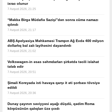
ixrac olunur
7 Avqust 2026, 21:25
“Məkkə Birgə Müdafiə Sazişi”dən sonra cümə namazı
qılındı
7 Avqust 2026, 21:17
ABŞ Apelyasiya Məhkəməsi Trampın Ağ Evdə 400 milyon
dollarlıq bal zalı layihəsini dayandırdı
7 Avqust 2026, 21:02
Volkswagen-in əsas səhmdarları şirkətdə təcili islahat
tələb edir
7 Avqust 2026, 20:51
Şimali Koreyada isti havaya qarşı it əti şorbası tövsiyə
edildi
7 Avqust 2026, 20:36
Dunay çayının səviyyəsi aşağı düşdü, qədim Roma
körpüsünün qalıqları üzə çıxdı