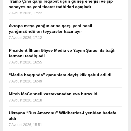
Tramp Çinə qarşı rəqabət üçün günəş enerjisi və çip
sənayesinə yeni ticarət tədbirləri açıqladı
7 Avqust 2026, 17:22
Avropa meşə yanğınlarına qarşı yeni nəsil
yanğınsöndürən təyyarələr hazırlayır
7 Avqust 2026, 17:12
Prezident İlham Əliyev Media və Yayım Şurası ilə bağlı
fərmanı təsdiqlədi
7 Avqust 2026, 16:55
“Media haqqında” qanunlara dəyişiklik qəbul edildi
7 Avqust 2026, 16:49
Mitch McConnell xəstəxanadan evə buraxıldı
7 Avqust 2026, 16:18
Ukrayna “Rus Amazonu” Wildberries-i yenidən hədəfə
aldı
7 Avqust 2026, 15:51