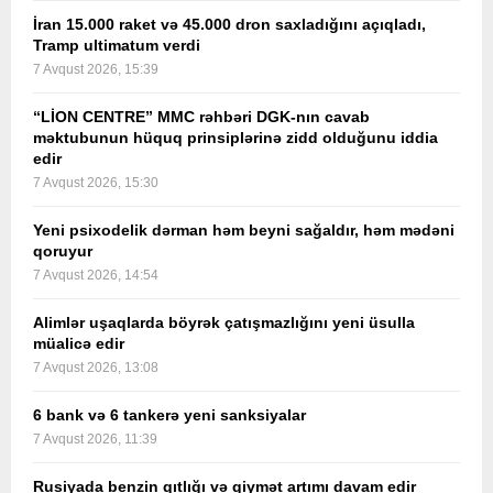
İran 15.000 raket və 45.000 dron saxladığını açıqladı,
Tramp ultimatum verdi
7 Avqust 2026, 15:39
“LİON CENTRE” MMC rəhbəri DGK-nın cavab
məktubunun hüquq prinsiplərinə zidd olduğunu iddia
edir
7 Avqust 2026, 15:30
Yeni psixodelik dərman həm beyni sağaldır, həm mədəni
qoruyur
7 Avqust 2026, 14:54
Alimlər uşaqlarda böyrək çatışmazlığını yeni üsulla
müalicə edir
7 Avqust 2026, 13:08
6 bank və 6 tankerə yeni sanksiyalar
7 Avqust 2026, 11:39
Rusiyada benzin qıtlığı və qiymət artımı davam edir