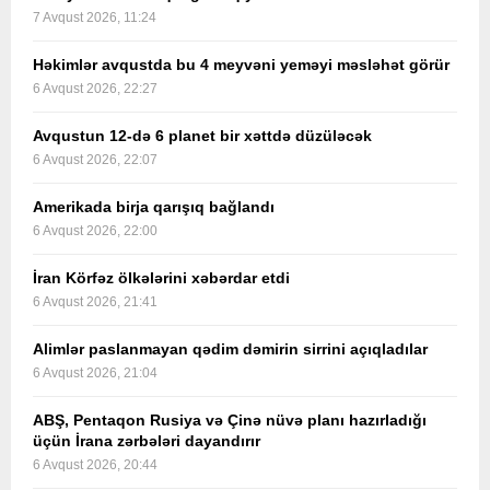
7 Avqust 2026, 11:24
Həkimlər avqustda bu 4 meyvəni yeməyi məsləhət görür
6 Avqust 2026, 22:27
Avqustun 12-də 6 planet bir xəttdə düzüləcək
6 Avqust 2026, 22:07
Amerikada birja qarışıq bağlandı
6 Avqust 2026, 22:00
İran Körfəz ölkələrini xəbərdar etdi
6 Avqust 2026, 21:41
Alimlər paslanmayan qədim dəmirin sirrini açıqladılar
6 Avqust 2026, 21:04
ABŞ, Pentaqon Rusiya və Çinə nüvə planı hazırladığı
üçün İrana zərbələri dayandırır
6 Avqust 2026, 20:44