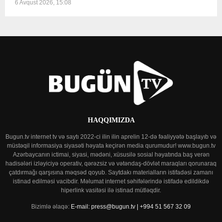
6 Avqust 2026, 15:08
HAQQIMIZDA
Bugun.tv internet tv və saytı 2022-ci ilin ilin aprelin 12-də fəaliyyətə başlayıb və
müstəqil informasiya siyasəti həyata keçirən media qurumudur! www.bugun.tv
Azərbaycanın ictimai, siyasi, mədəni, xüsusilə sosial həyatında baş verən
hadisələri izləyiciyə operativ, qərəzsiz və vətəndaş-dövlət maraqları qorunaraq
çatdırmağı qarşısına məqsəd qoyub. Saytdakı materialların istifadəsi zamanı
istinad edilməsi vacibdir. Məlumat internet səhifələrində istifadə edildikdə
hiperlink vasitəsi ilə istinad mütləqdir.
Bizimlə əlaqə:
E-mail: press@bugun.tv | +994 51 567 32 09