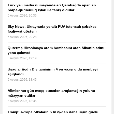
Türkiyəli media nümayəndələri Qarabağda aparılan
bərpa-quruculuq işləri ilə tanış oldular
6 Avqust 2026, 20:36
Sky News: Ukraynada yeraltı PUA istehsalı şəbəkəsi
fəaliyyət göstərir
6 Avqust 2026, 20:28
Quterreş Hirosimaya atom bombasını atan ölkənin adını
yenə çəkmədi
6 Avqust 2026, 19:19
Uşaqlar üçün D vitamininin 4 ən yaxşı qida mənbəyi
açıqlandı
6 Avqust 2026, 18:45
Alimlər hər gün məşq etmədən arıqlamağın yolunu
müəyyən etdilər
6 Avqust 2026, 18:35
Tramp: Avropa ölkələrinin ABŞ-dan daha üçün güclü