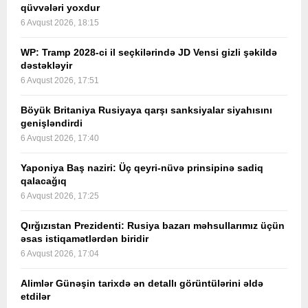
qüvvələri yoxdur
6 Avqust 2026, 18:15
WP: Tramp 2028-ci il seçkilərində JD Vensi gizli şəkildə
dəstəkləyir
6 Avqust 2026, 17:51
Böyük Britaniya Rusiyaya qarşı sanksiyalar siyahısını
genişləndirdi
6 Avqust 2026, 17:40
Yaponiya Baş naziri: Üç qeyri-nüvə prinsipinə sadiq
qalacağıq
6 Avqust 2026, 17:25
Qırğızıstan Prezidenti: Rusiya bazarı məhsullarımız üçün
əsas istiqamətlərdən biridir
6 Avqust 2026, 17:04
Alimlər Günəşin tarixdə ən detallı görüntülərini əldə
etdilər