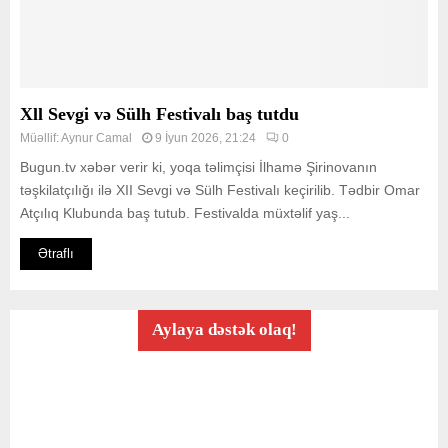
Xll Sevgi və Sülh Festivalı baş tutdu
Müəllif:
Aynur Camal
9 İyun 2026, 21:24
0
Bugun.tv xəbər verir ki, yoqa təlimçisi İlhamə Şirinovanın
təşkilatçılığı ilə XII Sevgi və Sülh Festivalı keçirilib. Tədbir Omar
Atçılıq Klubunda baş tutub. Festivalda müxtəlif yaş...
Ətraflı
Aylaya dəstək olaq!