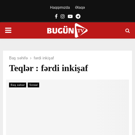
Haqqımızda
Əlaqə
Facebook
Instagram
Youtube
Telegram
PRIMARY
MENU
Baş səhifə
fərdi inkişaf
Teqlər : fərdi inkişaf
Baş xəbər
Sosial