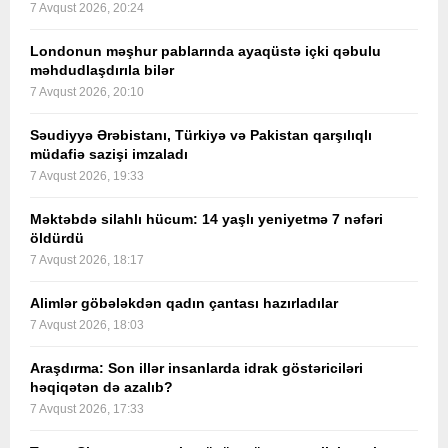
7 Avqust 2026, 20:24
Londonun məşhur pablarında ayaqüstə içki qəbulu
məhdudlaşdırıla bilər
7 Avqust 2026, 20:10
Səudiyyə Ərəbistanı, Türkiyə və Pakistan qarşılıqlı
müdafiə sazişi imzaladı
7 Avqust 2026, 19:33
Məktəbdə silahlı hücum: 14 yaşlı yeniyetmə 7 nəfəri
öldürdü
7 Avqust 2026, 18:17
Alimlər göbələkdən qadın çantası hazırladılar
7 Avqust 2026, 18:03
Araşdırma: Son illər insanlarda idrak göstəriciləri
həqiqətən də azalıb?
7 Avqust 2026, 17:33