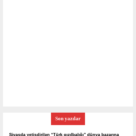
Son yazılar
Sivasda yetişdirilən “Türk qızılbalığı” dünya bazarına