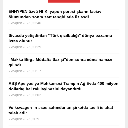
ENHYPEN üzvü NI-KI yapon pərəstişkarın faciəvi
ölümündən sonra sərt tənqidlərlə üzləşdi
8 Avqust 2026, 22:46
Sivasda yetişdirilən “Türk qızılbalığı” dünya bazarına
ixrac olunur
7 Avqust 2026, 21:25
“Məkkə Birgə Müdafiə Sazişi”dən sonra cümə namazı
qılındı
7 Avqust 2026, 21:17
ABŞ Apelyasiya Məhkəməsi Trampın Ağ Evdə 400 milyon
dollarlıq bal zalı layihəsini dayandırdı
7 Avqust 2026, 21:02
Volkswagen-in əsas səhmdarları şirkətdə təcili islahat
tələb edir
7 Avqust 2026, 20:51