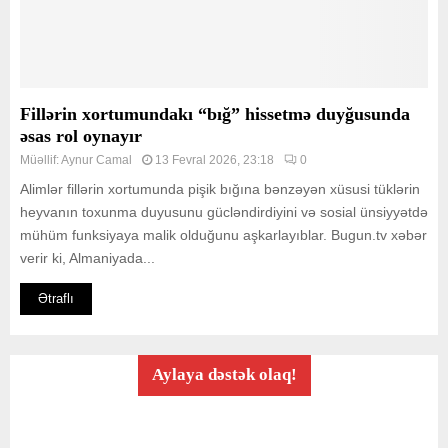
Fillərin xortumundakı “bığ” hissetmə duyğusunda
əsas rol oynayır
Müəllif:
Aynur Camal
13 Fevral 2026, 23:18
0
Alimlər fillərin xortumunda pişik bığına bənzəyən xüsusi tüklərin
heyvanın toxunma duyusunu gücləndirdiyini və sosial ünsiyyətdə
mühüm funksiyaya malik olduğunu aşkarlayıblar. Bugun.tv xəbər
verir ki, Almaniyada...
Ətraflı
Aylaya dəstək olaq!