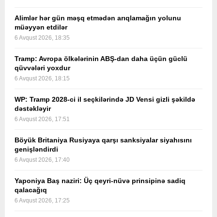
Alimlər hər gün məşq etmədən arıqlamağın yolunu
müəyyən etdilər
6 Avqust 2026, 18:35
Tramp: Avropa ölkələrinin ABŞ-dan daha üçün güclü
qüvvələri yoxdur
6 Avqust 2026, 18:15
WP: Tramp 2028-ci il seçkilərində JD Vensi gizli şəkildə
dəstəkləyir
6 Avqust 2026, 17:51
Böyük Britaniya Rusiyaya qarşı sanksiyalar siyahısını
genişləndirdi
6 Avqust 2026, 17:40
Yaponiya Baş naziri: Üç qeyri-nüvə prinsipinə sadiq
qalacağıq
6 Avqust 2026, 17:25