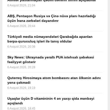
Alimlər paslanmayan qədim dəmirin sirrini açıqladılar
6 Avqust 2026, 21:04
ABŞ, Pentaqon Rusiya və Çinə nüvə planı hazırladığı
üçün İrana zərbələri dayandırır
6 Avqust 2026, 20:44
Türkiyəli media nümayəndələri Qarabağda aparılan
bərpa-quruculuq işləri ilə tanış oldular
6 Avqust 2026, 20:36
Sky News: Ukraynada yeraltı PUA istehsalı şəbəkəsi
fəaliyyət göstərir
6 Avqust 2026, 20:28
Quterreş Hirosimaya atom bombasını atan ölkənin adını
yenə çəkmədi
6 Avqust 2026, 19:19
Uşaqlar üçün D vitamininin 4 ən yaxşı qida mənbəyi
açıqlandı
6 Avqust 2026, 18:45