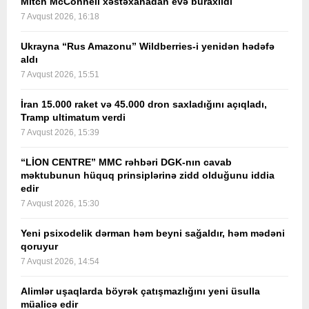
Mitch McConnell xəstəxanadan evə buraxıldı
7 Avqust 2026, 16:18
Ukrayna “Rus Amazonu” Wildberries-i yenidən hədəfə
aldı
7 Avqust 2026, 15:51
İran 15.000 raket və 45.000 dron saxladığını açıqladı,
Tramp ultimatum verdi
7 Avqust 2026, 15:39
“LİON CENTRE” MMC rəhbəri DGK-nın cavab
məktubunun hüquq prinsiplərinə zidd olduğunu iddia
edir
7 Avqust 2026, 15:30
Yeni psixodelik dərman həm beyni sağaldır, həm mədəni
qoruyur
7 Avqust 2026, 14:54
Alimlər uşaqlarda böyrək çatışmazlığını yeni üsulla
müalicə edir