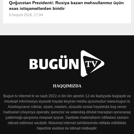
Qırğızıstan Prezidenti: Rusiya bazarı məhsullarımız üçün
əsas istiqamətlərdən biridir
6 Avqust 2026, 17:04
HAQQIMIZDA
Bugun.tv internet tv və saytı 2022-ci ilin ilin aprelin 12-də fəaliyyətə başlayıb və
müstəqil informasiya siyasəti həyata keçirən media qurumudur! www.bugun.tv
Azərbaycanın ictimai, siyasi, mədəni, xüsusilə sosial həyatında baş verən
hadisələri izləyiciyə operativ, qərəzsiz və vətəndaş-dövlət maraqları qorunaraq
çatdırmağı qarşısına məqsəd qoyub. Saytdakı materialların istifadəsi zamanı
istinad edilməsi vacibdir. Məlumat internet səhifələrində istifadə edildikdə
hiperlink vasitəsi ilə istinad mütləqdir.