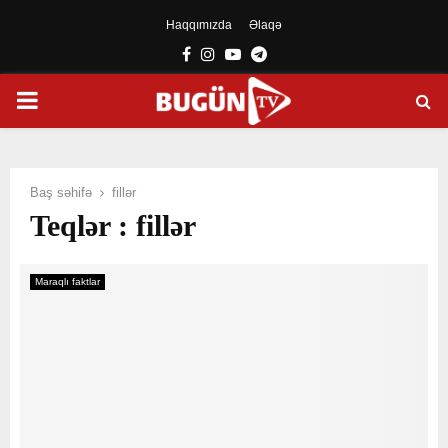
Haqqımızda
Əlaqə
Facebook
Instagram
Youtube
Telegram
PRIMARY
MENU
Baş səhifə
fillər
Teqlər : fillər
Maraqlı faktlar