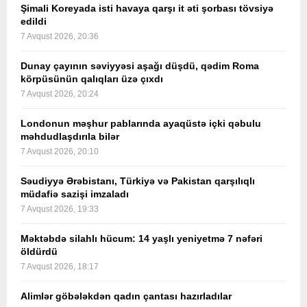
Şimali Koreyada isti havaya qarşı it əti şorbası tövsiyə
edildi
7 Avqust 2026, 20:36
Dunay çayının səviyyəsi aşağı düşdü, qədim Roma
körpüsünün qalıqları üzə çıxdı
7 Avqust 2026, 20:24
Londonun məşhur pablarında ayaqüstə içki qəbulu
məhdudlaşdırıla bilər
7 Avqust 2026, 20:10
Səudiyyə Ərəbistanı, Türkiyə və Pakistan qarşılıqlı
müdafiə sazişi imzaladı
7 Avqust 2026, 19:33
Məktəbdə silahlı hücum: 14 yaşlı yeniyetmə 7 nəfəri
öldürdü
7 Avqust 2026, 18:17
Alimlər göbələkdən qadın çantası hazırladılar