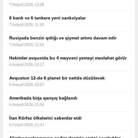
7 Avqust 2026, 13:08
6 bank və 6 tankerə yeni sanksiyalar
7 Avqust 2026, 11:39
Rusiyada benzin qıtlığı və qiymət artımı davam edir
7 Avqust 2026, 11:24
Həkimlər avqustda bu 4 meyvəni yeməyi məsləhət görür
6 Avqust 2026, 22:27
Avqustun 12-də 6 planet bir xəttdə düzüləcək
6 Avqust 2026, 22:07
Amerikada birja qarışıq bağlandı
6 Avqust 2026, 22:00
İran Körfəz ölkələrini xəbərdar etdi
6 Avqust 2026, 21:41