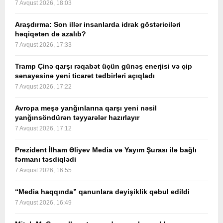
7 Avqust 2026, 18:03
Araşdırma: Son illər insanlarda idrak göstəriciləri
həqiqətən də azalıb?
7 Avqust 2026, 17:33
Tramp Çinə qarşı rəqabət üçün günəş enerjisi və çip
sənayesinə yeni ticarət tədbirləri açıqladı
7 Avqust 2026, 17:22
Avropa meşə yanğınlarına qarşı yeni nəsil
yanğınsöndürən təyyarələr hazırlayır
7 Avqust 2026, 17:12
Prezident İlham Əliyev Media və Yayım Şurası ilə bağlı
fərmanı təsdiqlədi
7 Avqust 2026, 16:55
“Media haqqında” qanunlara dəyişiklik qəbul edildi
7 Avqust 2026, 16:49