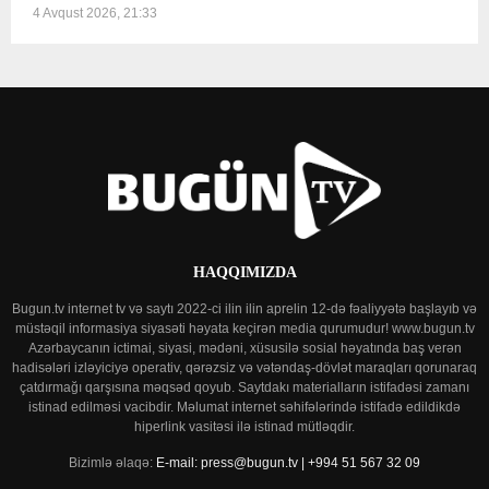
4 Avqust 2026, 21:33
HAQQIMIZDA
Bugun.tv internet tv və saytı 2022-ci ilin ilin aprelin 12-də fəaliyyətə başlayıb və
müstəqil informasiya siyasəti həyata keçirən media qurumudur! www.bugun.tv
Azərbaycanın ictimai, siyasi, mədəni, xüsusilə sosial həyatında baş verən
hadisələri izləyiciyə operativ, qərəzsiz və vətəndaş-dövlət maraqları qorunaraq
çatdırmağı qarşısına məqsəd qoyub. Saytdakı materialların istifadəsi zamanı
istinad edilməsi vacibdir. Məlumat internet səhifələrində istifadə edildikdə
hiperlink vasitəsi ilə istinad mütləqdir.
Bizimlə əlaqə:
E-mail: press@bugun.tv | +994 51 567 32 09