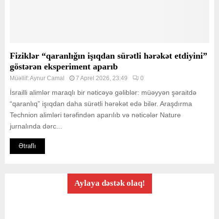
Fiziklər “qaranlığın işıqdan sürətli hərəkət etdiyini”
göstərən eksperiment aparıb
Müəllif:
Aynur Camal
7 Aprel 2026, 23:49
0
İsrailli alimlər maraqlı bir nəticəyə gəliblər: müəyyən şəraitdə
“qaranlıq” işıqdan daha sürətli hərəkət edə bilər. Araşdırma
Technion alimləri tərəfindən aparılıb və nəticələr Nature
jurnalında dərc...
Ətraflı
Aylaya dəstək olaq!