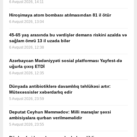
6 Avqust 2026, 14:11
Hiroşimaya atom bombası atılmasından 81 il ötür
6 Avqust 2026, 13:04
45-65 yaş arasında bu vərdişlər demans riskini azalda və
sağlam ömrü 13 il uzada bilər
6 Avqust 2026, 12:38
Azərbaycan Mədəniyyəti sosial platforması Yayfest-də
uğurla çıxış ETDİ
6 Avqust 2026, 12:35
Dünyada antibiotiklərə davamlılıq təhlükəsi artır:
Mütəxəssislər xəbərdarlıq edir
5 Avqust 2026, 23:59
Deputat Ceyhun Məmmədov: Milli maraqlar şəxsi
ambisiyalara qurban verilməməlidir
5 Avqust 2026, 23:55