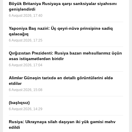
Böyük Britaniya Rusiyaya qarşı sanksiyalar siyahısını
genişləndirdi
6 Avqust 2026, 17:40
Yaponiya Baş naziri: Üç qeyri-nüvə prinsipinə sadiq
qalacağıq
6 Avqust 2026, 17:25
Qırğızıstan Prezidenti: Rusiya bazarı məhsullarımız üçün
əsas istiqamətlərdən biridir
6 Avqust 2026, 17:04
Alimlər Günəşin tarixdə ən detallı görüntülərini əldə
etdilər
6 Avqust 2026, 15:08
(başlıqsız)
6 Avqust 2026, 14:29
Rusiya: Ukraynaya silah daşıyan iki yük gəmisi məhv
edildi