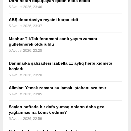
Dörd nəfəri bıçaqlayan qadın həbs edildi
5 Avqust 2026, 23:46
ABŞ deportasiya reysini bərpa etdi
5 Avqust 2026, 23:37
Məşhur TikTok fenomeni canlı yayım zamanı
güllələnərək öldürüldü
5 Avqust 2026, 23:28
Danimarka şahzadəsi İzabella 11 aylıq hərbi xidmətə
başladı
5 Avqust 2026, 23:20
Alimlər: Yemək zamanı su içmək iştahanı azaltmır
5 Avqust 2026, 23:05
Saçları həftədə bir dəfə yumaq onların daha gec
yağlanmasına kömək edirmi?
5 Avqust 2026, 22:59