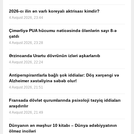
2026-cı ilin ən varlı koreyalı aktrisası kimdir?
4 Avqust 2026, 23:44
Çimərliyə PUA hücumu nəticəsində ölənlərin sayı 8-ə
çatdı
4 Avqust 2026, 23:28
Ərzincanda Urartu dövrünün izləri aşkarlanıb
4 Avqust 2026, 22:24
Antiperspirantlarla bağlı şok iddialar: Döş xərçəngi və
Alzheimer xəstəliyinə səbəb olur!
4 Avqust 2026, 21:51
Fransada dövlət qurumlarında psixoloji təzyiq iddiaları
araşdırılır
4 Avqust 2026, 21:49
Dünyanın ən məşhur 10 kitabı – Dünya ədəbiyyatının
ölməz inciləri