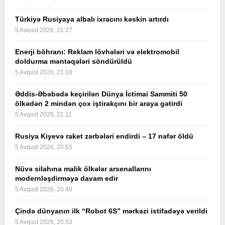
Türkiyə Rusiyaya albalı ixracını kəskin artırdı
5 Avqust 2026, 21:27
Enerji böhranı: Reklam lövhələri və elektromobil
doldurma məntəqələri söndürüldü
5 Avqust 2026, 21:18
Əddis-Əbəbədə keçirilən Dünya İctimai Sammiti 50
ölkədən 2 mindən çox iştirakçını bir araya gətirdi
5 Avqust 2026, 21:11
Rusiya Kiyevə raket zərbələri endirdi – 17 nəfər öldü
5 Avqust 2026, 20:55
Nüvə silahına malik ölkələr arsenallarını
modernləşdirməyə davam edir
5 Avqust 2026, 20:40
Çində dünyanın ilk “Robot 6S” mərkəzi istifadəyə verildi
5 Avqust 2026, 20:33