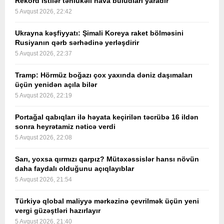
Rekord istilər təhlükəli hava buludları yaradır
5 Avqust 2026, 22:42
Ukrayna kəşfiyyatı: Şimali Koreya raket bölməsini
Rusiyanın qərb sərhədinə yerləşdirir
5 Avqust 2026, 22:37
Tramp: Hörmüz boğazı çox yaxında dəniz daşımaları
üçün yenidən açıla bilər
5 Avqust 2026, 22:19
Portağal qabıqları ilə həyata keçirilən təcrübə 16 ildən
sonra heyrətamiz nəticə verdi
5 Avqust 2026, 22:08
Sarı, yoxsa qırmızı qarpız? Mütəxəssislər hansı növün
daha faydalı olduğunu açıqlayıblar
5 Avqust 2026, 21:54
Türkiyə qlobal maliyyə mərkəzinə çevrilmək üçün yeni
vergi güzəştləri hazırlayır
5 Avqust 2026, 21:40