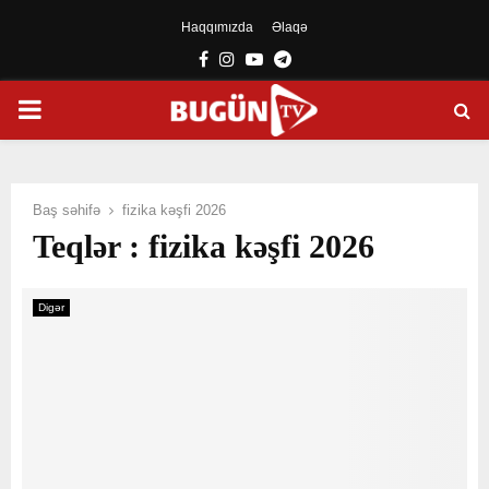
Haqqımızda
Əlaqə
Facebook
Instagram
Youtube
Telegram
PRIMARY
MENU
Baş səhifə
fizika kəşfi 2026
Teqlər : fizika kəşfi 2026
Digər