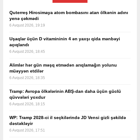
Quterreş Hirosimaya atom bombasını atan ölkənin adını
yenə çəkmədi
6 Avqust 2026, 19:19
Uşaqlar üçün D vitamininin 4 ən yaxşı qida mənbəyi
açıqlandı
6 Avqust 2026, 18:45
Alimlər hər gün məşq etmədən arıqlamağın yolunu
müəyyən etdilər
6 Avqust 2026, 18:35
Tramp: Avropa ölkələrinin ABŞ-dan daha üçün güclü
qüvvələri yoxdur
6 Avqust 2026, 18:15
WP: Tramp 2028-ci il seçkilərində JD Vensi gizli şəkildə
dəstəkləyir
6 Avqust 2026, 17:51