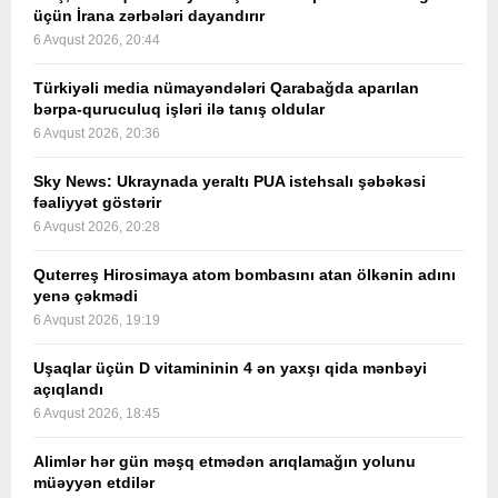
üçün İrana zərbələri dayandırır
6 Avqust 2026, 20:44
Türkiyəli media nümayəndələri Qarabağda aparılan
bərpa-quruculuq işləri ilə tanış oldular
6 Avqust 2026, 20:36
Sky News: Ukraynada yeraltı PUA istehsalı şəbəkəsi
fəaliyyət göstərir
6 Avqust 2026, 20:28
Quterreş Hirosimaya atom bombasını atan ölkənin adını
yenə çəkmədi
6 Avqust 2026, 19:19
Uşaqlar üçün D vitamininin 4 ən yaxşı qida mənbəyi
açıqlandı
6 Avqust 2026, 18:45
Alimlər hər gün məşq etmədən arıqlamağın yolunu
müəyyən etdilər