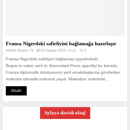
Fransa Nigerdəki səfirliyini bağlamağa hazırlaşır
Müəllif:
Bugün TV
22 Dekabr 2023, 14:21
0
Fransa Nigerdəki səfirliyini bağlamaq niyyətindədir.
Bugun.tv xəbər verir ki, Associated Press agentliyi bu barədə
Fransa diplomatik missiyasının yerli əməkdaşlarına göndərilən
məktuba istinadla məlumat yayıb. Məktubun mətnində...
Ətraflı
Aylaya dəstək olaq!