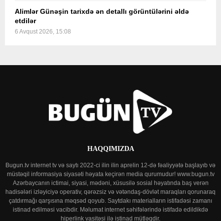
Alimlər Günəşin tarixdə ən detallı görüntülərini əldə
etdilər
6 Avqust 2026, 15:08
HAQQIMIZDA
Bugun.tv internet tv və saytı 2022-ci ilin ilin aprelin 12-də fəaliyyətə başlayıb və
müstəqil informasiya siyasəti həyata keçirən media qurumudur! www.bugun.tv
Azərbaycanın ictimai, siyasi, mədəni, xüsusilə sosial həyatında baş verən
hadisələri izləyiciyə operativ, qərəzsiz və vətəndaş-dövlət maraqları qorunaraq
çatdırmağı qarşısına məqsəd qoyub. Saytdakı materialların istifadəsi zamanı
istinad edilməsi vacibdir. Məlumat internet səhifələrində istifadə edildikdə
hiperlink vasitəsi ilə istinad mütləqdir.