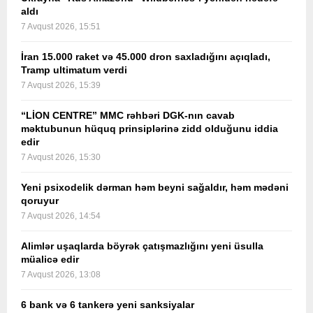
aldı
7 Avqust 2026, 15:51
İran 15.000 raket və 45.000 dron saxladığını açıqladı,
Tramp ultimatum verdi
7 Avqust 2026, 15:39
“LİON CENTRE” MMC rəhbəri DGK-nın cavab
məktubunun hüquq prinsiplərinə zidd olduğunu iddia
edir
7 Avqust 2026, 15:30
Yeni psixodelik dərman həm beyni sağaldır, həm mədəni
qoruyur
7 Avqust 2026, 14:54
Alimlər uşaqlarda böyrək çatışmazlığını yeni üsulla
müalicə edir
7 Avqust 2026, 13:08
6 bank və 6 tankerə yeni sanksiyalar