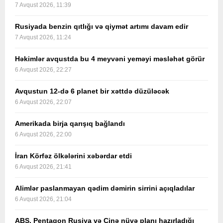
7 Avqust 2026, 11:39
Rusiyada benzin qıtlığı və qiymət artımı davam edir
7 Avqust 2026, 11:24
Həkimlər avqustda bu 4 meyvəni yeməyi məsləhət görür
6 Avqust 2026, 22:27
Avqustun 12-də 6 planet bir xəttdə düzüləcək
6 Avqust 2026, 22:07
Amerikada birja qarışıq bağlandı
6 Avqust 2026, 22:00
İran Körfəz ölkələrini xəbərdar etdi
6 Avqust 2026, 21:41
Alimlər paslanmayan qədim dəmirin sirrini açıqladılar
6 Avqust 2026, 21:04
ABŞ, Pentaqon Rusiya və Çinə nüvə planı hazırladığı