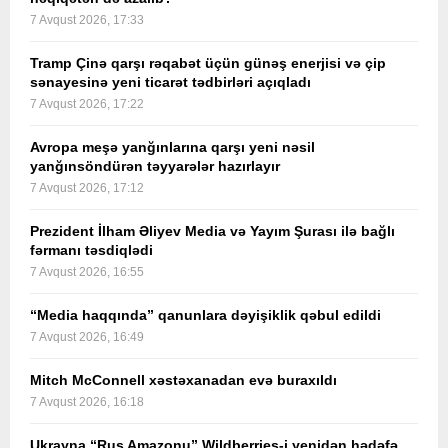
7 Avqust 2026, 17:33
Tramp Çinə qarşı rəqabət üçün günəş enerjisi və çip
sənayesinə yeni ticarət tədbirləri açıqladı
7 Avqust 2026, 17:22
Avropa meşə yanğınlarına qarşı yeni nəsil
yanğınsöndürən təyyarələr hazırlayır
7 Avqust 2026, 17:12
Prezident İlham Əliyev Media və Yayım Şurası ilə bağlı
fərmanı təsdiqlədi
7 Avqust 2026, 16:55
“Media haqqında” qanunlara dəyişiklik qəbul edildi
7 Avqust 2026, 16:49
Mitch McConnell xəstəxanadan evə buraxıldı
7 Avqust 2026, 16:18
Ukrayna “Rus Amazonu” Wildberries-i yenidən hədəfə