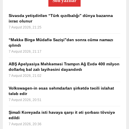
Son yazılar
Sivasda yetişdirilən “Türk qızılbalığı” dünya bazarına
ixrac olunur
7 Avqust 2026, 21:25
“Məkkə Birgə Müdafiə Sazişi”dən sonra cümə namazı
qılındı
7 Avqust 2026, 21:17
ABŞ Apelyasiya Məhkəməsi Trampın Ağ Evdə 400 milyon
dollarlıq bal zalı layihəsini dayandırdı
7 Avqust 2026, 21:02
Volkswagen-in əsas səhmdarları şirkətdə təcili islahat
tələb edir
7 Avqust 2026, 20:51
Şimali Koreyada isti havaya qarşı it əti şorbası tövsiyə
edildi
7 Avqust 2026, 20:36