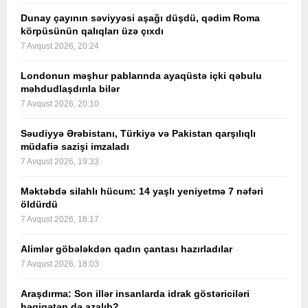
Dunay çayının səviyyəsi aşağı düşdü, qədim Roma
körpüsünün qalıqları üzə çıxdı
7 Avqust 2026, 20:24
Londonun məşhur pablarında ayaqüstə içki qəbulu
məhdudlaşdırıla bilər
7 Avqust 2026, 20:10
Səudiyyə Ərəbistanı, Türkiyə və Pakistan qarşılıqlı
müdafiə sazişi imzaladı
7 Avqust 2026, 19:33
Məktəbdə silahlı hücum: 14 yaşlı yeniyetmə 7 nəfəri
öldürdü
7 Avqust 2026, 18:17
Alimlər göbələkdən qadın çantası hazırladılar
7 Avqust 2026, 18:03
Araşdırma: Son illər insanlarda idrak göstəriciləri
həqiqətən də azalıb?