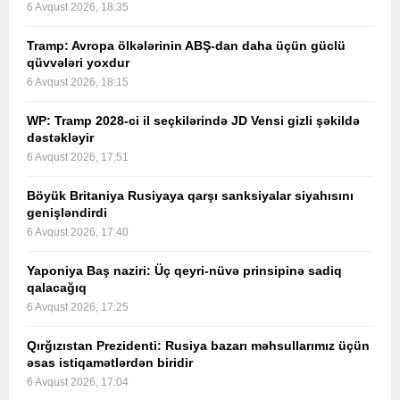
6 Avqust 2026, 18:35
Tramp: Avropa ölkələrinin ABŞ-dan daha üçün güclü
qüvvələri yoxdur
6 Avqust 2026, 18:15
WP: Tramp 2028-ci il seçkilərində JD Vensi gizli şəkildə
dəstəkləyir
6 Avqust 2026, 17:51
Böyük Britaniya Rusiyaya qarşı sanksiyalar siyahısını
genişləndirdi
6 Avqust 2026, 17:40
Yaponiya Baş naziri: Üç qeyri-nüvə prinsipinə sadiq
qalacağıq
6 Avqust 2026, 17:25
Qırğızıstan Prezidenti: Rusiya bazarı məhsullarımız üçün
əsas istiqamətlərdən biridir
6 Avqust 2026, 17:04