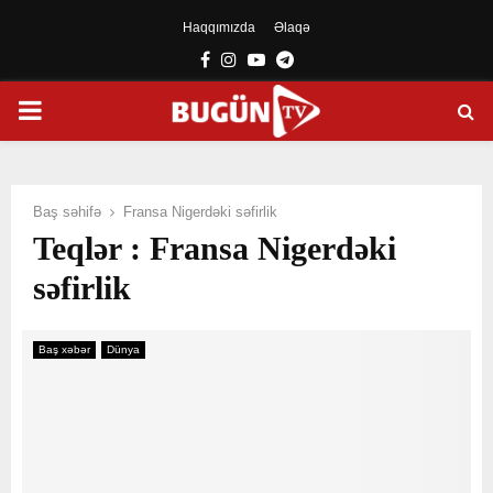
Haqqımızda
Əlaqə
Facebook
Instagram
Youtube
Telegram
PRIMARY
MENU
Baş səhifə
Fransa Nigerdəki səfirlik
Teqlər : Fransa Nigerdəki
səfirlik
Baş xəbər
Dünya