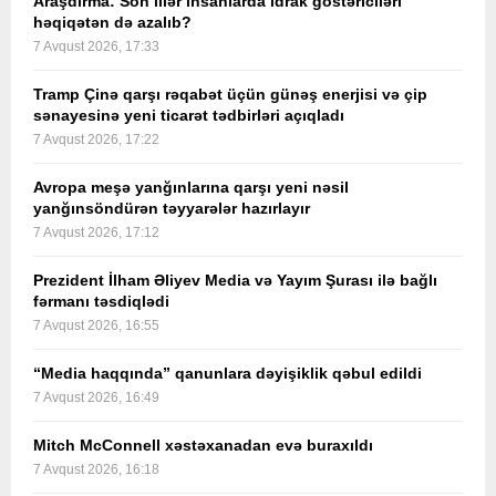
Araşdırma: Son illər insanlarda idrak göstəriciləri
həqiqətən də azalıb?
7 Avqust 2026, 17:33
Tramp Çinə qarşı rəqabət üçün günəş enerjisi və çip
sənayesinə yeni ticarət tədbirləri açıqladı
7 Avqust 2026, 17:22
Avropa meşə yanğınlarına qarşı yeni nəsil
yanğınsöndürən təyyarələr hazırlayır
7 Avqust 2026, 17:12
Prezident İlham Əliyev Media və Yayım Şurası ilə bağlı
fərmanı təsdiqlədi
7 Avqust 2026, 16:55
“Media haqqında” qanunlara dəyişiklik qəbul edildi
7 Avqust 2026, 16:49
Mitch McConnell xəstəxanadan evə buraxıldı
7 Avqust 2026, 16:18