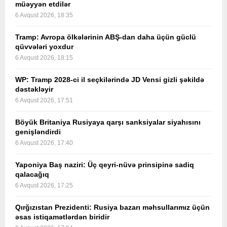
müəyyən etdilər
6 Avqust 2026, 18:35
Tramp: Avropa ölkələrinin ABŞ-dan daha üçün güclü
qüvvələri yoxdur
6 Avqust 2026, 18:15
WP: Tramp 2028-ci il seçkilərində JD Vensi gizli şəkildə
dəstəkləyir
6 Avqust 2026, 17:51
Böyük Britaniya Rusiyaya qarşı sanksiyalar siyahısını
genişləndirdi
6 Avqust 2026, 17:40
Yaponiya Baş naziri: Üç qeyri-nüvə prinsipinə sadiq
qalacağıq
6 Avqust 2026, 17:25
Qırğızıstan Prezidenti: Rusiya bazarı məhsullarımız üçün
əsas istiqamətlərdən biridir