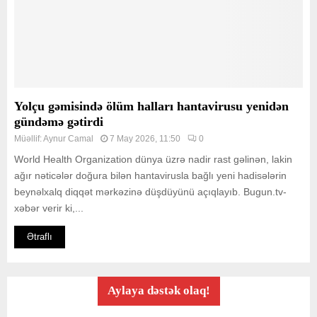
Yolçu gəmisində ölüm halları hantavirusu yenidən
gündəmə gətirdi
Müəllif:
Aynur Camal
7 May 2026, 11:50
0
World Health Organization dünya üzrə nadir rast gəlinən, lakin
ağır nəticələr doğura bilən hantavirusla bağlı yeni hadisələrin
beynəlxalq diqqət mərkəzinə düşdüyünü açıqlayıb. Bugun.tv-
xəbər verir ki,...
Ətraflı
Aylaya dəstək olaq!