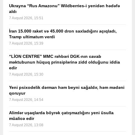
Ukrayna “Rus Amazonu” Wildberries-i yenidən hədəfə
aldı
7 Avqust 2026, 15:51
İran 15.000 raket və 45.000 dron saxladığını açıqladı,
Tramp ultimatum verdi
7 Avqust 2026, 15:39
“LİON CENTRE” MMC rəhbəri DGK-nın cavab
məktubunun hüquq prinsiplərinə zidd olduğunu iddia
edir
7 Avqust 2026, 15:30
Yeni psixodelik dərman həm beyni sağaldır, həm mədəni
qoruyur
7 Avqust 2026, 14:54
Alimlər uşaqlarda böyrək çatışmazlığını yeni üsulla
müalicə edir
7 Avqust 2026, 13:08