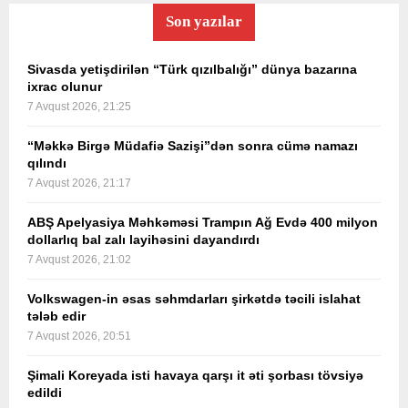
Son yazılar
Sivasda yetişdirilən “Türk qızılbalığı” dünya bazarına
ixrac olunur
7 Avqust 2026, 21:25
“Məkkə Birgə Müdafiə Sazişi”dən sonra cümə namazı
qılındı
7 Avqust 2026, 21:17
ABŞ Apelyasiya Məhkəməsi Trampın Ağ Evdə 400 milyon
dollarlıq bal zalı layihəsini dayandırdı
7 Avqust 2026, 21:02
Volkswagen-in əsas səhmdarları şirkətdə təcili islahat
tələb edir
7 Avqust 2026, 20:51
Şimali Koreyada isti havaya qarşı it əti şorbası tövsiyə
edildi