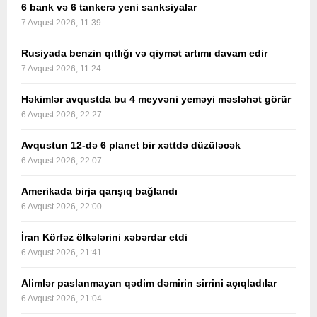
6 bank və 6 tankerə yeni sanksiyalar
7 Avqust 2026, 11:39
Rusiyada benzin qıtlığı və qiymət artımı davam edir
7 Avqust 2026, 11:24
Həkimlər avqustda bu 4 meyvəni yeməyi məsləhət görür
6 Avqust 2026, 22:27
Avqustun 12-də 6 planet bir xəttdə düzüləcək
6 Avqust 2026, 22:07
Amerikada birja qarışıq bağlandı
6 Avqust 2026, 22:00
İran Körfəz ölkələrini xəbərdar etdi
6 Avqust 2026, 21:41
Alimlər paslanmayan qədim dəmirin sirrini açıqladılar
6 Avqust 2026, 21:04