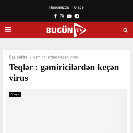
Haqqımızda
Əlaqə
Facebook
Instagram
Youtube
Telegram
PRIMARY
MENU
Baş səhifə
gəmiricilərdən keçən virus
Teqlər : gəmiricilərdən keçən
virus
Dünya