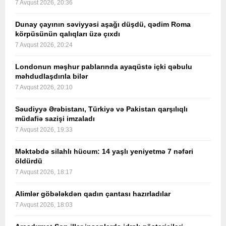
7 Avqust 2026, 20:36
Dunay çayının səviyyəsi aşağı düşdü, qədim Roma
körpüsünün qalıqları üzə çıxdı
7 Avqust 2026, 20:24
Londonun məşhur pablarında ayaqüstə içki qəbulu
məhdudlaşdırıla bilər
7 Avqust 2026, 20:10
Səudiyyə Ərəbistanı, Türkiyə və Pakistan qarşılıqlı
müdafiə sazişi imzaladı
7 Avqust 2026, 19:33
Məktəbdə silahlı hücum: 14 yaşlı yeniyetmə 7 nəfəri
öldürdü
7 Avqust 2026, 18:17
Alimlər göbələkdən qadın çantası hazırladılar
7 Avqust 2026, 18:03