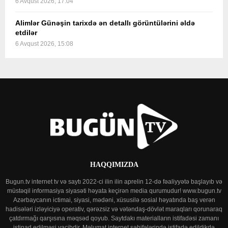
6 Avqust 2026, 17:04
Alimlər Günəşin tarixdə ən detallı görüntülərini əldə
etdilər
6 Avqust 2026, 15:08
HAQQIMIZDA
Bugun.tv internet tv və saytı 2022-ci ilin ilin aprelin 12-də fəaliyyətə başlayıb və
müstəqil informasiya siyasəti həyata keçirən media qurumudur! www.bugun.tv
Azərbaycanın ictimai, siyasi, mədəni, xüsusilə sosial həyatında baş verən
hadisələri izləyiciyə operativ, qərəzsiz və vətəndaş-dövlət maraqları qorunaraq
çatdırmağı qarşısına məqsəd qoyub. Saytdakı materialların istifadəsi zamanı
istinad edilməsi vacibdir. Məlumat internet səhifələrində istifadə edildikdə