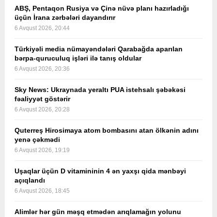
ABŞ, Pentaqon Rusiya və Çinə nüvə planı hazırladığı
üçün İrana zərbələri dayandırır
6 Avqust 2026, 20:44
Türkiyəli media nümayəndələri Qarabağda aparılan
bərpa-quruculuq işləri ilə tanış oldular
6 Avqust 2026, 20:36
Sky News: Ukraynada yeraltı PUA istehsalı şəbəkəsi
fəaliyyət göstərir
6 Avqust 2026, 20:28
Quterreş Hirosimaya atom bombasını atan ölkənin adını
yenə çəkmədi
6 Avqust 2026, 19:19
Uşaqlar üçün D vitamininin 4 ən yaxşı qida mənbəyi
açıqlandı
6 Avqust 2026, 18:45
Alimlər hər gün məşq etmədən arıqlamağın yolunu