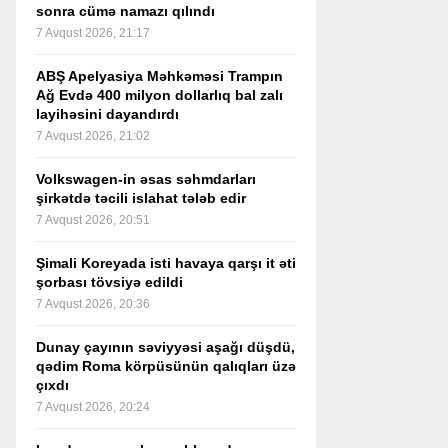
sonra cümə namazı qılındı
7 Avqust 2026, 21:17
ABŞ Apelyasiya Məhkəməsi Trampın
Ağ Evdə 400 milyon dollarlıq bal zalı
layihəsini dayandırdı
7 Avqust 2026, 21:02
Volkswagen-in əsas səhmdarları
şirkətdə təcili islahat tələb edir
7 Avqust 2026, 20:51
Şimali Koreyada isti havaya qarşı it əti
şorbası tövsiyə edildi
7 Avqust 2026, 20:36
Dunay çayının səviyyəsi aşağı düşdü,
qədim Roma körpüsünün qalıqları üzə
çıxdı
7 Avqust 2026, 20:24