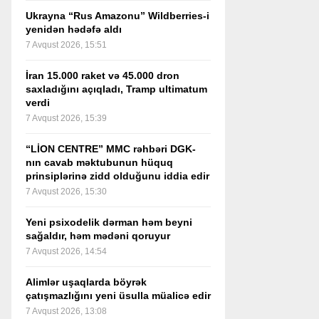
Ukrayna “Rus Amazonu” Wildberries-i
yenidən hədəfə aldı
7 Avqust 2026, 15:51
İran 15.000 raket və 45.000 dron
saxladığını açıqladı, Tramp ultimatum
verdi
7 Avqust 2026, 15:39
“LİON CENTRE” MMC rəhbəri DGK-
nın cavab məktubunun hüquq
prinsiplərinə zidd olduğunu iddia edir
7 Avqust 2026, 15:30
Yeni psixodelik dərman həm beyni
sağaldır, həm mədəni qoruyur
7 Avqust 2026, 14:54
Alimlər uşaqlarda böyrək
çatışmazlığını yeni üsulla müalicə edir
7 Avqust 2026, 13:08