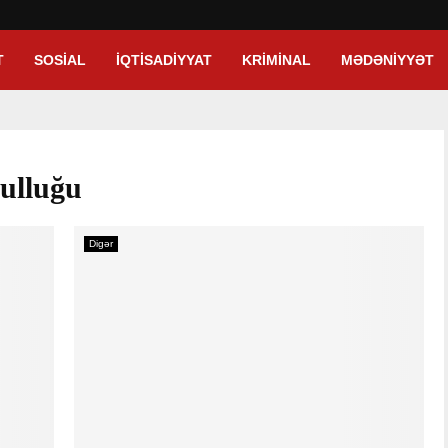
T
SOSIAL
İQTISADIYYAT
KRIMINAL
MƏDƏNIYYƏT
ğulluğu
Digər