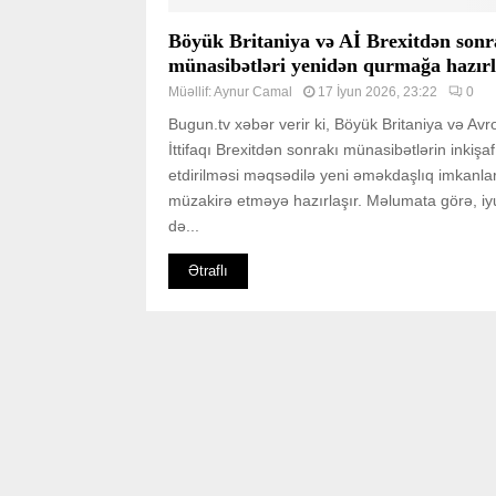
Böyük Britaniya və Aİ Brexitdən sonr
münasibətləri yenidən qurmağa hazırl
Müəllif:
Aynur Camal
17 İyun 2026, 23:22
0
Bugun.tv xəbər verir ki, Böyük Britaniya və Av
İttifaqı Brexitdən sonrakı münasibətlərin inkişaf
etdirilməsi məqsədilə yeni əməkdaşlıq imkanlar
müzakirə etməyə hazırlaşır. Məlumata görə, iy
də...
Ətraflı