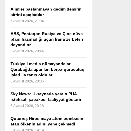
Alimlər paslanmayan qədim dəmirin
sirrini açıqladılar
6 Avqust 2026, 21:04
ABŞ, Pentaqon Rusiya və Çinə nüvə
planı hazırladığı üçün İrana zərbələri
dayandırır
6 Avqust 2026, 20:44
Türkiyəli media nümayəndələri
Qarabağda aparılan bərpa-quruculuq
işləri ilə tanış oldular
6 Avqust 2026, 20:36
Sky News: Ukraynada yeraltı PUA
istehsalı şəbəkəsi fəaliyyət göstərir
6 Avqust 2026, 20:28
Quterreş Hirosimaya atom bombasını
atan ölkənin adını yenə çəkmədi
6 Avqust 2026, 19:19