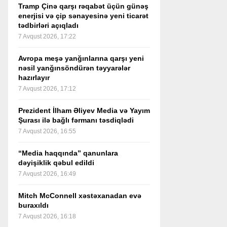
Tramp Çinə qarşı rəqabət üçün günəş
enerjisi və çip sənayesinə yeni ticarət
tədbirləri açıqladı
7 Avqust 2026, 17:22
Avropa meşə yanğınlarına qarşı yeni
nəsil yanğınsöndürən təyyarələr
hazırlayır
7 Avqust 2026, 17:12
Prezident İlham Əliyev Media və Yayım
Şurası ilə bağlı fərmanı təsdiqlədi
7 Avqust 2026, 16:55
“Media haqqında” qanunlara
dəyişiklik qəbul edildi
7 Avqust 2026, 16:49
Mitch McConnell xəstəxanadan evə
buraxıldı
7 Avqust 2026, 16:18