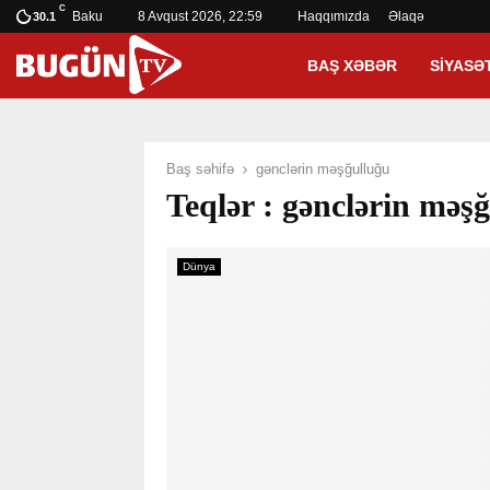
C
Baku
8 Avqust 2026, 22:59
Haqqımızda
Əlaqə
30.1
BAŞ XƏBƏR
SIYASƏ
Baş səhifə
gənclərin məşğulluğu
Teqlər : gənclərin məş
Dünya