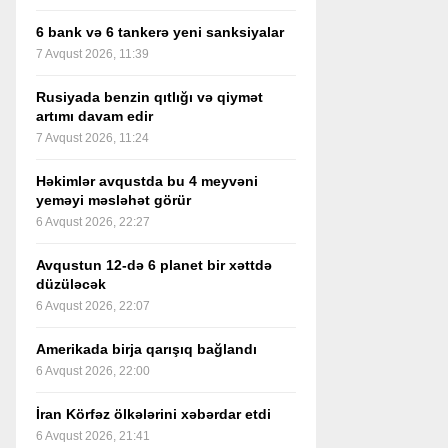
6 bank və 6 tankerə yeni sanksiyalar
7 Avqust 2026, 11:39
Rusiyada benzin qıtlığı və qiymət
artımı davam edir
7 Avqust 2026, 11:24
Həkimlər avqustda bu 4 meyvəni
yeməyi məsləhət görür
6 Avqust 2026, 22:27
Avqustun 12-də 6 planet bir xəttdə
düzüləcək
6 Avqust 2026, 22:07
Amerikada birja qarışıq bağlandı
6 Avqust 2026, 22:00
İran Körfəz ölkələrini xəbərdar etdi
6 Avqust 2026, 21:41