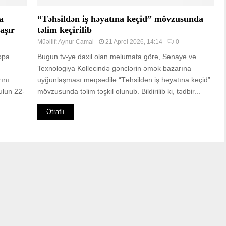
a
“Təhsildən iş həyatına keçid” mövzusunda
aşır
təlim keçirilib
Müəllif:
Aynur Camal
21 Aprel 2026, 14:14
0
ropa
Bugun.tv-yə daxil olan məlumata görə, Sənaye və
Texnologiya Kollecində gənclərin əmək bazarına
ını
uyğunlaşması məqsədilə “Təhsildən iş həyatına keçid”
ulun 22-
mövzusunda təlim təşkil olunub. Bildirilib ki, tədbir...
Ətraflı