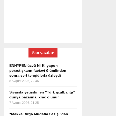
Son yazılar
ENHYPEN üzvü NI-KI yapon
pərəstişkarın faciəvi ölümündən
sonra sərt tənqidlərlə üzləşdi
8 Avqust 2026, 22:46
Sivasda yetişdirilən “Türk qızılbalığı”
dünya bazarına ixrac olunur
7 Avqust 2026, 21:25
“Məkkə Birgə Müdafiə Sazişi”dən