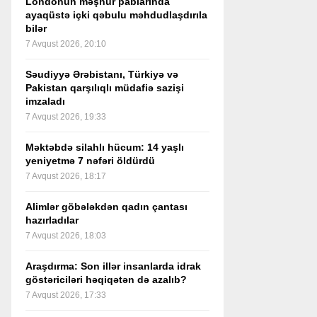
Londonun məşhur pablarında
ayaqüstə içki qəbulu məhdudlaşdırıla
bilər
7 Avqust 2026, 20:10
Səudiyyə Ərəbistanı, Türkiyə və
Pakistan qarşılıqlı müdafiə sazişi
imzaladı
7 Avqust 2026, 19:33
Məktəbdə silahlı hücum: 14 yaşlı
yeniyetmə 7 nəfəri öldürdü
7 Avqust 2026, 18:17
Alimlər göbələkdən qadın çantası
hazırladılar
7 Avqust 2026, 18:03
Araşdırma: Son illər insanlarda idrak
göstəriciləri həqiqətən də azalıb?
7 Avqust 2026, 17:33