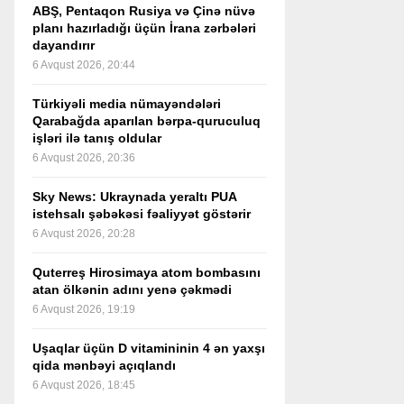
ABŞ, Pentaqon Rusiya və Çinə nüvə
planı hazırladığı üçün İrana zərbələri
dayandırır
6 Avqust 2026, 20:44
Türkiyəli media nümayəndələri
Qarabağda aparılan bərpa-quruculuq
işləri ilə tanış oldular
6 Avqust 2026, 20:36
Sky News: Ukraynada yeraltı PUA
istehsalı şəbəkəsi fəaliyyət göstərir
6 Avqust 2026, 20:28
Quterreş Hirosimaya atom bombasını
atan ölkənin adını yenə çəkmədi
6 Avqust 2026, 19:19
Uşaqlar üçün D vitamininin 4 ən yaxşı
qida mənbəyi açıqlandı
6 Avqust 2026, 18:45