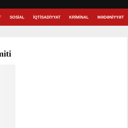
T
SOSIAL
İQTISADIYYAT
KRIMINAL
MƏDƏNIYYƏT
iti