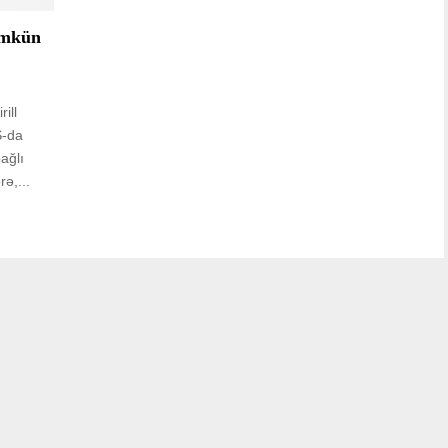
ümkün
ill
Ş-da
ağlı
ə,...