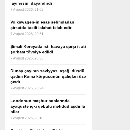
layihəsini dayandırdı
7 Avqust 2026, 21:02
Volkswagen-in əsas səhmdarları
şirkətdə təcili islahat tələb edir
7 Avqust 2026, 20:51
Şimali Koreyada isti havaya qarşı it əti
şorbası tövsiyə edildi
7 Avqust 2026, 20:36
Dunay çayının səviyyəsi aşağı düşdü,
qədim Roma körpüsünün qalıqları üzə
çıxdı
7 Avqust 2026, 20:24
Londonun məşhur pablarında
ayaqüstə içki qəbulu məhdudlaşdırıla
bilər
7 Avqust 2026, 20:10