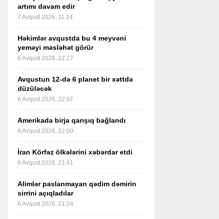
artımı davam edir
7 Avqust 2026, 11:24
Həkimlər avqustda bu 4 meyvəni
yeməyi məsləhət görür
6 Avqust 2026, 22:27
Avqustun 12-də 6 planet bir xəttdə
düzüləcək
6 Avqust 2026, 22:07
Amerikada birja qarışıq bağlandı
6 Avqust 2026, 22:00
İran Körfəz ölkələrini xəbərdar etdi
6 Avqust 2026, 21:41
Alimlər paslanmayan qədim dəmirin
sirrini açıqladılar
6 Avqust 2026, 21:04