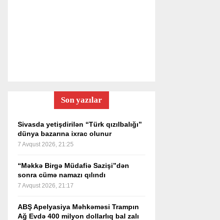
Son yazılar
Sivasda yetişdirilən “Türk qızılbalığı”
dünya bazarına ixrac olunur
7 Avqust 2026, 21:25
“Məkkə Birgə Müdafiə Sazişi”dən
sonra cümə namazı qılındı
7 Avqust 2026, 21:17
ABŞ Apelyasiya Məhkəməsi Trampın
Ağ Evdə 400 milyon dollarlıq bal zalı