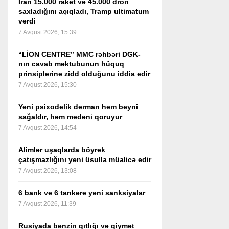
İran 15.000 raket və 45.000 dron
saxladığını açıqladı, Tramp ultimatum
verdi
7 Avqust 2026, 15:39
“LİON CENTRE” MMC rəhbəri DGK-
nın cavab məktubunun hüquq
prinsiplərinə zidd olduğunu iddia edir
7 Avqust 2026, 15:30
Yeni psixodelik dərman həm beyni
sağaldır, həm mədəni qoruyur
7 Avqust 2026, 14:54
Alimlər uşaqlarda böyrək
çatışmazlığını yeni üsulla müalicə edir
7 Avqust 2026, 13:08
6 bank və 6 tankerə yeni sanksiyalar
7 Avqust 2026, 11:39
Rusiyada benzin qıtlığı və qiymət