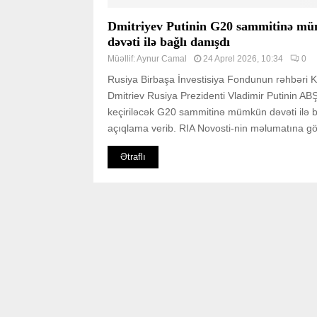
Dmitriyev Putinin G20 sammitinə m
dəvəti ilə bağlı danışdı
Müəllif:
Aynur Camal
24 Aprel 2026, 10:34
0
Rusiya Birbaşa İnvestisiya Fondunun rəhbəri Kir
Dmitriev Rusiya Prezidenti Vladimir Putinin AB
keçiriləcək G20 sammitinə mümkün dəvəti ilə b
açıqlama verib. RIA Novosti-nin məlumatına gör
Ətraflı