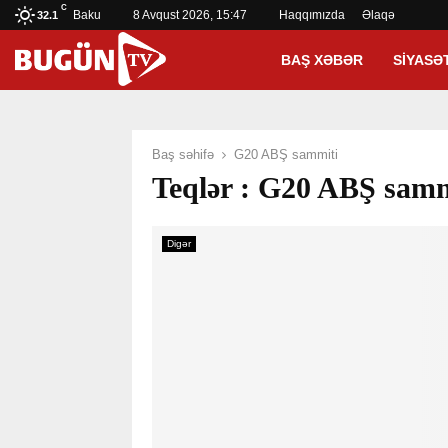
C
Baku
8 Avqust 2026, 15:47
Haqqımızda
Əlaqə
32.1
BAŞ XƏBƏR
SIYASƏ
Baş səhifə
G20 ABŞ sammiti
Teqlər : G20 ABŞ samm
Digər