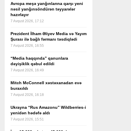
Avropa meşə yanğınlarına qarşı yeni
nəsil yanğınsöndürən təyyarələr
hazırlayır
7 Avqust 2026, 17:12
Prezident İlham Əliyev Media və Yayım
Şurası ilə bağlı fərmanı təsdiqlədi
7 Avqust 2026, 16:55
“Media haqqında” qanunlara
dəyişiklik qəbul edildi
7 Avqust 2026, 16:49
Mitch McConnell xəstəxanadan evə
buraxıldı
7 Avqust 2026, 16:18
Ukrayna “Rus Amazonu” Wildberries-i
yenidən hədəfə aldı
7 Avqust 2026, 15:51