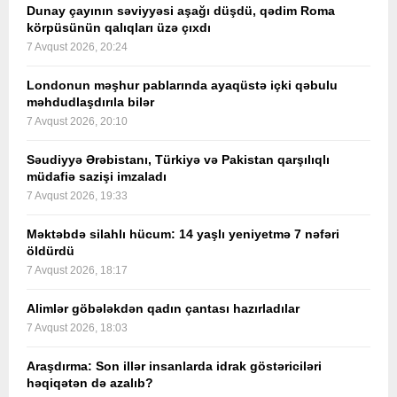
Dunay çayının səviyyəsi aşağı düşdü, qədim Roma
körpüsünün qalıqları üzə çıxdı
7 Avqust 2026, 20:24
Londonun məşhur pablarında ayaqüstə içki qəbulu
məhdudlaşdırıla bilər
7 Avqust 2026, 20:10
Səudiyyə Ərəbistanı, Türkiyə və Pakistan qarşılıqlı
müdafiə sazişi imzaladı
7 Avqust 2026, 19:33
Məktəbdə silahlı hücum: 14 yaşlı yeniyetmə 7 nəfəri
öldürdü
7 Avqust 2026, 18:17
Alimlər göbələkdən qadın çantası hazırladılar
7 Avqust 2026, 18:03
Araşdırma: Son illər insanlarda idrak göstəriciləri
həqiqətən də azalıb?