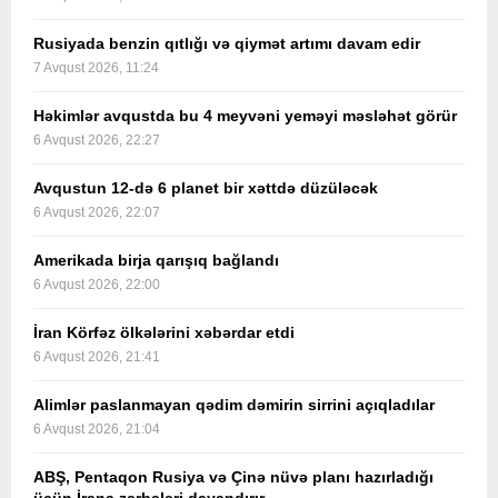
Rusiyada benzin qıtlığı və qiymət artımı davam edir
7 Avqust 2026, 11:24
Həkimlər avqustda bu 4 meyvəni yeməyi məsləhət görür
6 Avqust 2026, 22:27
Avqustun 12-də 6 planet bir xəttdə düzüləcək
6 Avqust 2026, 22:07
Amerikada birja qarışıq bağlandı
6 Avqust 2026, 22:00
İran Körfəz ölkələrini xəbərdar etdi
6 Avqust 2026, 21:41
Alimlər paslanmayan qədim dəmirin sirrini açıqladılar
6 Avqust 2026, 21:04
ABŞ, Pentaqon Rusiya və Çinə nüvə planı hazırladığı