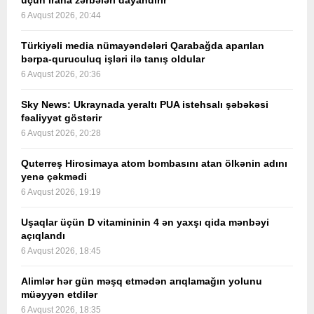
üçün İrana zərbələri dayandırır
6 Avqust 2026, 20:44
Türkiyəli media nümayəndələri Qarabağda aparılan
bərpa-quruculuq işləri ilə tanış oldular
6 Avqust 2026, 20:36
Sky News: Ukraynada yeraltı PUA istehsalı şəbəkəsi
fəaliyyət göstərir
6 Avqust 2026, 20:28
Quterreş Hirosimaya atom bombasını atan ölkənin adını
yenə çəkmədi
6 Avqust 2026, 19:19
Uşaqlar üçün D vitamininin 4 ən yaxşı qida mənbəyi
açıqlandı
6 Avqust 2026, 18:45
Alimlər hər gün məşq etmədən arıqlamağın yolunu
müəyyən etdilər
6 Avqust 2026, 18:35