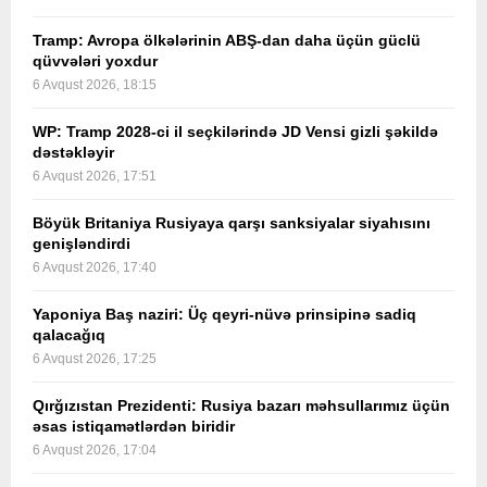
Tramp: Avropa ölkələrinin ABŞ-dan daha üçün güclü
qüvvələri yoxdur
6 Avqust 2026, 18:15
WP: Tramp 2028-ci il seçkilərində JD Vensi gizli şəkildə
dəstəkləyir
6 Avqust 2026, 17:51
Böyük Britaniya Rusiyaya qarşı sanksiyalar siyahısını
genişləndirdi
6 Avqust 2026, 17:40
Yaponiya Baş naziri: Üç qeyri-nüvə prinsipinə sadiq
qalacağıq
6 Avqust 2026, 17:25
Qırğızıstan Prezidenti: Rusiya bazarı məhsullarımız üçün
əsas istiqamətlərdən biridir
6 Avqust 2026, 17:04