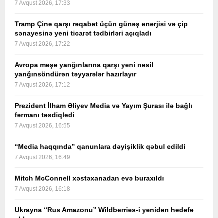
7 Avqust 2026, 17:33
Tramp Çinə qarşı rəqabət üçün günəş enerjisi və çip
sənayesinə yeni ticarət tədbirləri açıqladı
7 Avqust 2026, 17:22
Avropa meşə yanğınlarına qarşı yeni nəsil
yanğınsöndürən təyyarələr hazırlayır
7 Avqust 2026, 17:12
Prezident İlham Əliyev Media və Yayım Şurası ilə bağlı
fərmanı təsdiqlədi
7 Avqust 2026, 16:55
“Media haqqında” qanunlara dəyişiklik qəbul edildi
7 Avqust 2026, 16:49
Mitch McConnell xəstəxanadan evə buraxıldı
7 Avqust 2026, 16:18
Ukrayna “Rus Amazonu” Wildberries-i yenidən hədəfə