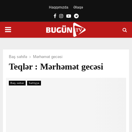
Haqqımızda
Əlaqə
Facebook
Instagram
Youtube
Telegram
PRIMARY
MENU
Baş səhifə
Mərhəmət gecəsi
Teqlər : Mərhəmət gecəsi
Baş xəbər
Səhiyyə