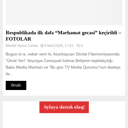
Respublikada ilk dəfə “Mərhəmət gecəsi” keçirildi –
FOTOLAR
Müəllif:
Aynur Camal
4 Mart 2026, 17:01
0
Bugun.tv-ə, xəbər verir ki, Azərbaycan Dövlət Filarmoniyasında
“Ümid Yeri” Xeyriyyə Cəmiyyəti İctimai Birliyinin təşkilatçılığı,
Baku Media Mərkəzi və “Bu gün TV Media Qurumu”nun dəstəyi
ilə...
Ətraflı
Aylaya dəstək olaq!