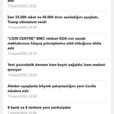
aldı
7 Avqust 2026, 15:51
İran 15.000 raket və 45.000 dron saxladığını açıqladı,
Tramp ultimatum verdi
7 Avqust 2026, 15:39
“LİON CENTRE” MMC rəhbəri DGK-nın cavab
məktubunun hüquq prinsiplərinə zidd olduğunu iddia
edir
7 Avqust 2026, 15:30
Yeni psixodelik dərman həm beyni sağaldır, həm mədəni
qoruyur
7 Avqust 2026, 14:54
Alimlər uşaqlarda böyrək çatışmazlığını yeni üsulla
müalicə edir
7 Avqust 2026, 13:08
6 bank və 6 tankerə yeni sanksiyalar
7 Avqust 2026, 11:39