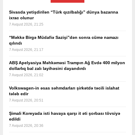
Sivasda yetişdirilən “Türk qızılbalığı” dünya bazarına
ixrac olunur
7 Avqust 2026, 21:25
“Məkkə Birgə Müdafiə Sazişi”dən sonra cümə namazı
qılındı
7 Avqust 2026, 21:17
ABŞ Apelyasiya Məhkəməsi Trampın Ağ Evdə 400 milyon
dollarlıq bal zalı layihəsini dayandırdı
7 Avqust 2026, 21:02
Volkswagen-in əsas səhmdarları şirkətdə təcili islahat
tələb edir
7 Avqust 2026, 20:51
Şimali Koreyada isti havaya qarşı it əti şorbası tövsiyə
edildi
7 Avqust 2026, 20:36