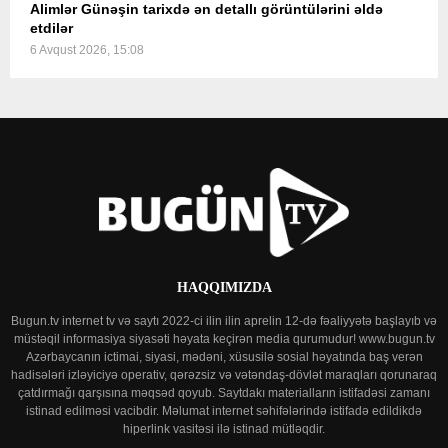
Alimlər Günəşin tarixdə ən detallı görüntülərini əldə
etdilər
6 Avqust 2026, 15:08
HAQQIMIZDA
Bugun.tv internet tv və saytı 2022-ci ilin ilin aprelin 12-də fəaliyyətə başlayıb və
müstəqil informasiya siyasəti həyata keçirən media qurumudur! www.bugun.tv
Azərbaycanın ictimai, siyasi, mədəni, xüsusilə sosial həyatında baş verən
hadisələri izləyiciyə operativ, qərəzsiz və vətəndaş-dövlət maraqları qorunaraq
çatdırmağı qarşısına məqsəd qoyub. Saytdakı materialların istifadəsi zamanı
istinad edilməsi vacibdir. Məlumat internet səhifələrində istifadə edildikdə
hiperlink vasitəsi ilə istinad mütləqdir.