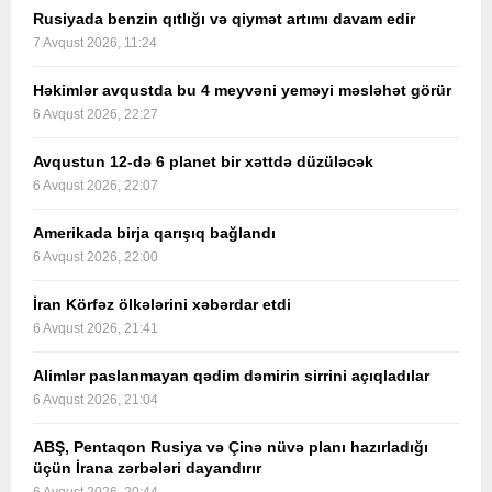
Rusiyada benzin qıtlığı və qiymət artımı davam edir
7 Avqust 2026, 11:24
Həkimlər avqustda bu 4 meyvəni yeməyi məsləhət görür
6 Avqust 2026, 22:27
Avqustun 12-də 6 planet bir xəttdə düzüləcək
6 Avqust 2026, 22:07
Amerikada birja qarışıq bağlandı
6 Avqust 2026, 22:00
İran Körfəz ölkələrini xəbərdar etdi
6 Avqust 2026, 21:41
Alimlər paslanmayan qədim dəmirin sirrini açıqladılar
6 Avqust 2026, 21:04
ABŞ, Pentaqon Rusiya və Çinə nüvə planı hazırladığı
üçün İrana zərbələri dayandırır