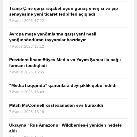
Tramp Çinə qarşı rəqabət üçün günəş enerjisi və çip
sənayesinə yeni ticarət tədbirləri açıqladı
7 Avqust 2026, 17:22
Avropa meşə yanğınlarına qarşı yeni nəsil
yanğınsöndürən təyyarələr hazırlayır
7 Avqust 2026, 17:12
Prezident İlham Əliyev Media və Yayım Şurası ilə bağlı
fərmanı təsdiqlədi
7 Avqust 2026, 16:55
“Media haqqında” qanunlara dəyişiklik qəbul edildi
7 Avqust 2026, 16:49
Mitch McConnell xəstəxanadan evə buraxıldı
7 Avqust 2026, 16:18
Ukrayna “Rus Amazonu” Wildberries-i yenidən hədəfə
aldı