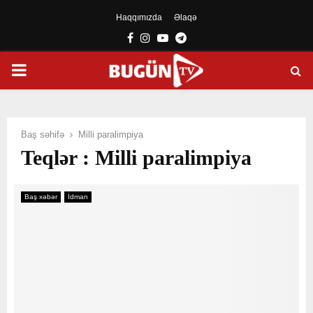
Haqqımızda
Əlaqə
Facebook
Instagram
Youtube
Telegram
PRIMARY
MENU
Baş səhifə
Milli paralimpiya
Teqlər : Milli paralimpiya
Baş xəbər
İdman