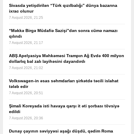
Sivasda yetişdirilən “Türk qızılbalığı” dünya bazarına
ixrac olunur
7 Avqust 2026, 21:25
“Məkkə Birgə Müdafiə Sazişi”dən sonra cümə namazı
qılındı
7 Avqust 2026, 21:17
ABŞ Apelyasiya Məhkəməsi Trampın Ağ Evdə 400 milyon
dollarlıq bal zalı layihəsini dayandırdı
7 Avqust 2026, 21:02
Volkswagen-in əsas səhmdarları şirkətdə təcili islahat
tələb edir
7 Avqust 2026, 20:51
Şimali Koreyada isti havaya qarşı it əti şorbası tövsiyə
edildi
7 Avqust 2026, 20:36
Dunay çayının səviyyəsi aşağı düşdü, qədim Roma