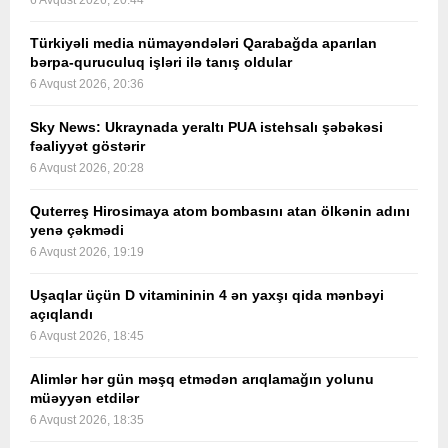
6 Avqust 2026, 20:44
Türkiyəli media nümayəndələri Qarabağda aparılan
bərpa-quruculuq işləri ilə tanış oldular
6 Avqust 2026, 20:36
Sky News: Ukraynada yeraltı PUA istehsalı şəbəkəsi
fəaliyyət göstərir
6 Avqust 2026, 20:28
Quterreş Hirosimaya atom bombasını atan ölkənin adını
yenə çəkmədi
6 Avqust 2026, 19:19
Uşaqlar üçün D vitamininin 4 ən yaxşı qida mənbəyi
açıqlandı
6 Avqust 2026, 18:45
Alimlər hər gün məşq etmədən arıqlamağın yolunu
müəyyən etdilər
6 Avqust 2026, 18:35