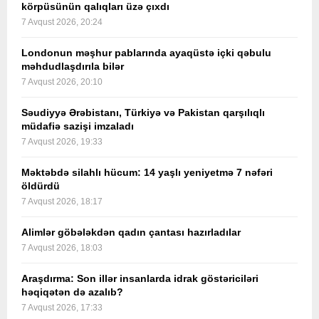
körpüsünün qalıqları üzə çıxdı
7 Avqust 2026, 20:24
Londonun məşhur pablarında ayaqüstə içki qəbulu
məhdudlaşdırıla bilər
7 Avqust 2026, 20:10
Səudiyyə Ərəbistanı, Türkiyə və Pakistan qarşılıqlı
müdafiə sazişi imzaladı
7 Avqust 2026, 19:33
Məktəbdə silahlı hücum: 14 yaşlı yeniyetmə 7 nəfəri
öldürdü
7 Avqust 2026, 18:17
Alimlər göbələkdən qadın çantası hazırladılar
7 Avqust 2026, 18:03
Araşdırma: Son illər insanlarda idrak göstəriciləri
həqiqətən də azalıb?
7 Avqust 2026, 17:33