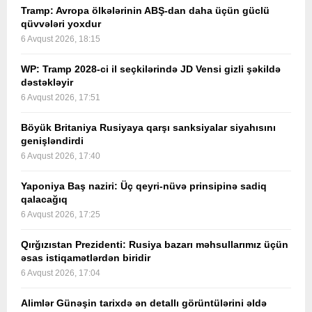
Tramp: Avropa ölkələrinin ABŞ-dan daha üçün güclü
qüvvələri yoxdur
6 Avqust 2026, 18:15
WP: Tramp 2028-ci il seçkilərində JD Vensi gizli şəkildə
dəstəkləyir
6 Avqust 2026, 17:51
Böyük Britaniya Rusiyaya qarşı sanksiyalar siyahısını
genişləndirdi
6 Avqust 2026, 17:40
Yaponiya Baş naziri: Üç qeyri-nüvə prinsipinə sadiq
qalacağıq
6 Avqust 2026, 17:25
Qırğızıstan Prezidenti: Rusiya bazarı məhsullarımız üçün
əsas istiqamətlərdən biridir
6 Avqust 2026, 17:04
Alimlər Günəşin tarixdə ən detallı görüntülərini əldə