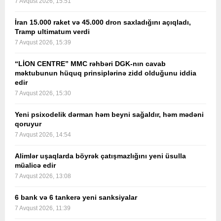
7 Avqust 2026, 15:51
İran 15.000 raket və 45.000 dron saxladığını açıqladı,
Tramp ultimatum verdi
7 Avqust 2026, 15:39
“LİON CENTRE” MMC rəhbəri DGK-nın cavab
məktubunun hüquq prinsiplərinə zidd olduğunu iddia
edir
7 Avqust 2026, 15:30
Yeni psixodelik dərman həm beyni sağaldır, həm mədəni
qoruyur
7 Avqust 2026, 14:54
Alimlər uşaqlarda böyrək çatışmazlığını yeni üsulla
müalicə edir
7 Avqust 2026, 13:08
6 bank və 6 tankerə yeni sanksiyalar
7 Avqust 2026, 11:39