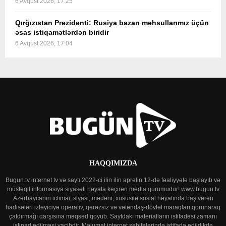
6 Avqust 2026, 17:25
Qırğızıstan Prezidenti: Rusiya bazarı məhsullarımız üçün
əsas istiqamətlərdən biridir
6 Avqust 2026, 17:04
HAQQIMIZDA
Bugun.tv internet tv və saytı 2022-ci ilin ilin aprelin 12-də fəaliyyətə başlayıb və
müstəqil informasiya siyasəti həyata keçirən media qurumudur! www.bugun.tv
Azərbaycanın ictimai, siyasi, mədəni, xüsusilə sosial həyatında baş verən
hadisələri izləyiciyə operativ, qərəzsiz və vətəndaş-dövlət maraqları qorunaraq
çatdırmağı qarşısına məqsəd qoyub. Saytdakı materialların istifadəsi zamanı
istinad edilməsi vacibdir. Məlumat internet səhifələrində istifadə edildikdə