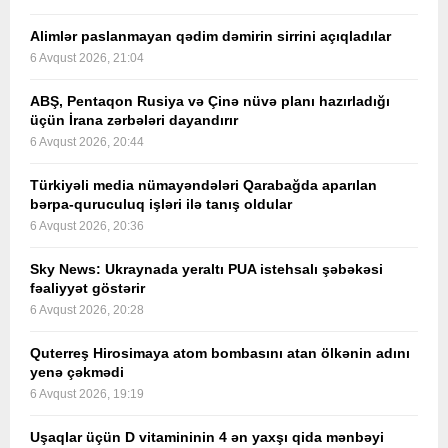
Alimlər paslanmayan qədim dəmirin sirrini açıqladılar
6 Avqust 2026, 21:04
ABŞ, Pentaqon Rusiya və Çinə nüvə planı hazırladığı
üçün İrana zərbələri dayandırır
6 Avqust 2026, 20:44
Türkiyəli media nümayəndələri Qarabağda aparılan
bərpa-quruculuq işləri ilə tanış oldular
6 Avqust 2026, 20:36
Sky News: Ukraynada yeraltı PUA istehsalı şəbəkəsi
fəaliyyət göstərir
6 Avqust 2026, 20:28
Quterreş Hirosimaya atom bombasını atan ölkənin adını
yenə çəkmədi
6 Avqust 2026, 19:19
Uşaqlar üçün D vitamininin 4 ən yaxşı qida mənbəyi