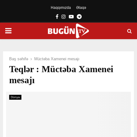
Haqqımızda
Əlaqə
Facebook
Instagram
Youtube
Telegram
PRIMARY
MENU
Baş səhifə
Müctəba Xamenei mesajı
Teqlər : Müctəba Xamenei
mesajı
Dünya