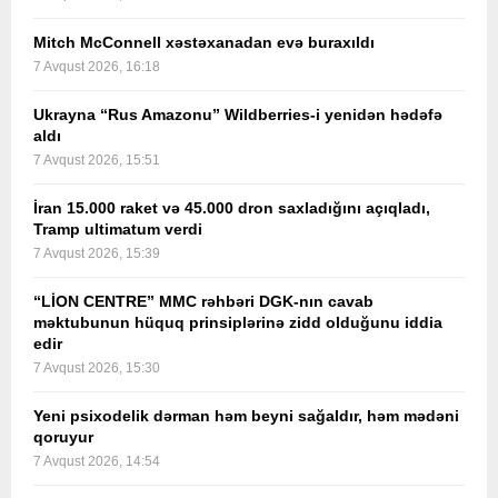
Mitch McConnell xəstəxanadan evə buraxıldı
7 Avqust 2026, 16:18
Ukrayna “Rus Amazonu” Wildberries-i yenidən hədəfə
aldı
7 Avqust 2026, 15:51
İran 15.000 raket və 45.000 dron saxladığını açıqladı,
Tramp ultimatum verdi
7 Avqust 2026, 15:39
“LİON CENTRE” MMC rəhbəri DGK-nın cavab
məktubunun hüquq prinsiplərinə zidd olduğunu iddia
edir
7 Avqust 2026, 15:30
Yeni psixodelik dərman həm beyni sağaldır, həm mədəni
qoruyur
7 Avqust 2026, 14:54