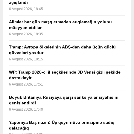
açıqlandı
6 Avqust 2026, 18:45
Alimlər hər gün məşq etmədən arıqlamağın yolunu
müəyyən etdilər
6 Avqust 2026, 18:35
Tramp: Avropa ölkələrinin ABŞ-dan daha üçün güclü
qüvvələri yoxdur
6 Avqust 2026, 18:15
WP: Tramp 2028-ci il seçkilərində JD Vensi gizli şəkildə
dəstəkləyir
6 Avqust 2026, 17:51
Böyük Britaniya Rusiyaya qarşı sanksiyalar siyahısını
genişləndirdi
6 Avqust 2026, 17:40
Yaponiya Baş naziri: Üç qeyri-nüvə prinsipinə sadiq
qalacağıq