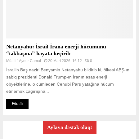
Netanyahu: İsrail İrana enerji hücumunu
“təkbaşına” həyata keçirib
Müəllif:
Aynur Camal
20 Mart 2026, 16:12
0
İsrailin Baş naziri Benyamin Netanyahu bildirib ki, ölkəsi ABŞ-ın
sabiq prezidenti Donald Trump-ın İranın əsas enerji
obyektlərinə, o cümlədən Cənubi Pars yatağına hücum
etməmək çağırışına...
Ətraflı
Aylaya dəstək olaq!