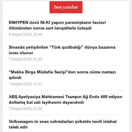
Son yazılar
ENHYPEN üzvü NI-KI yapon pərəstişkarın faciəvi
ölümündən sonra sərt tənqidlərlə üzləşdi
8 Avqust 2026, 22:46
Sivasda yetişdirilən “Türk qızılbalığı” dünya bazarına
ixrac olunur
7 Avqust 2026, 21:25
“Məkkə Birgə Müdafiə Sazişi”dən sonra cümə namazı
qılındı
7 Avqust 2026, 21:17
ABŞ Apelyasiya Məhkəməsi Trampın Ağ Evdə 400 milyon
dollarlıq bal zalı layihəsini dayandırdı
7 Avqust 2026, 21:02
Volkswagen-in əsas səhmdarları şirkətdə təcili islahat
tələb edir