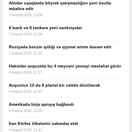
Alimlər uşaqlarda böyrək çatışmazlığını yeni üsulla
müalicə edir
7 Avqust 2026, 13:08
6 bank və 6 tankerə yeni sanksiyalar
7 Avqust 2026, 11:39
Rusiyada benzin qıtlığı və qiymət artımı davam edir
7 Avqust 2026, 11:24
Həkimlər avqustda bu 4 meyvəni yeməyi məsləhət görür
6 Avqust 2026, 22:27
Avqustun 12-də 6 planet bir xəttdə düzüləcək
6 Avqust 2026, 22:07
Amerikada birja qarışıq bağlandı
6 Avqust 2026, 22:00
İran Körfəz ölkələrini xəbərdar etdi
6 Avqust 2026, 21:41