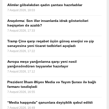
Alimlər göbələkdən qadın çantası hazırladılar
7 Avqust 2026, 18:03
Araşdırma: Son illər insanlarda idrak göstəriciləri
həqiqətən də azalıb?
7 Avqust 2026, 17:33
Tramp Çinə qarşı rəqabət üçün günəş enerjisi və çip
sənayesinə yeni ticarət tədbirləri açıqladı
7 Avqust 2026, 17:22
Avropa meşə yanğınlarına qarşı yeni nəsil
yanğınsöndürən təyyarələr hazırlayır
7 Avqust 2026, 17:12
Prezident İlham Əliyev Media və Yayım Şurası ilə bağlı
fərmanı təsdiqlədi
7 Avqust 2026, 16:55
“Media haqqında” qanunlara dəyişiklik qəbul edildi
7 Avqust 2026, 16:49