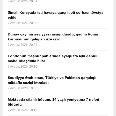
7 Avqust 2026, 20:51
Şimali Koreyada isti havaya qarşı it əti şorbası tövsiyə
edildi
7 Avqust 2026, 20:36
Dunay çayının səviyyəsi aşağı düşdü, qədim Roma
körpüsünün qalıqları üzə çıxdı
7 Avqust 2026, 20:24
Londonun məşhur pablarında ayaqüstə içki qəbulu
məhdudlaşdırıla bilər
7 Avqust 2026, 20:10
Səudiyyə Ərəbistanı, Türkiyə və Pakistan qarşılıqlı
müdafiə sazişi imzaladı
7 Avqust 2026, 19:33
Məktəbdə silahlı hücum: 14 yaşlı yeniyetmə 7 nəfəri
öldürdü
7 Avqust 2026, 18:17