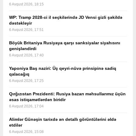
6 Avqust 2026, 18:15
WP: Tramp 2028-ci il seçkilərində JD Vensi gizli şəkildə
dəstəkləyir
6 Avqust 2026, 17:51
Böyük Britaniya Rusiyaya qarşı sanksiyalar siyahısını
genişləndirdi
6 Avqust 2026, 17:40
Yaponiya Baş naziri: Üç qeyri-nüvə prinsipinə sadiq
qalacağıq
6 Avqust 2026, 17:25
Qırğızıstan Prezidenti: Rusiya bazarı məhsullarımız üçün
əsas istiqamətlərdən biridir
6 Avqust 2026, 17:04
Alimlər Günəşin tarixdə ən detallı görüntülərini əldə
etdilər
6 Avqust 2026, 15:08