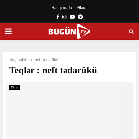
Haqqımızda
Əlaqə
Facebook
Instagram
Youtube
Telegram
PRIMARY
MENU
Baş səhifə
neft tədarükü
Teqlər : neft tədarükü
Digər