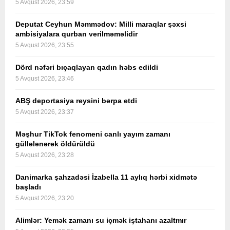
5 Avqust 2026, 23:59
Deputat Ceyhun Məmmədov: Milli maraqlar şəxsi
ambisiyalara qurban verilməməlidir
5 Avqust 2026, 23:55
Dörd nəfəri bıçaqlayan qadın həbs edildi
5 Avqust 2026, 23:46
ABŞ deportasiya reysini bərpa etdi
5 Avqust 2026, 23:37
Məşhur TikTok fenomeni canlı yayım zamanı
güllələnərək öldürüldü
5 Avqust 2026, 23:28
Danimarka şahzadəsi İzabella 11 aylıq hərbi xidmətə
başladı
5 Avqust 2026, 23:20
Alimlər: Yemək zamanı su içmək iştahanı azaltmır