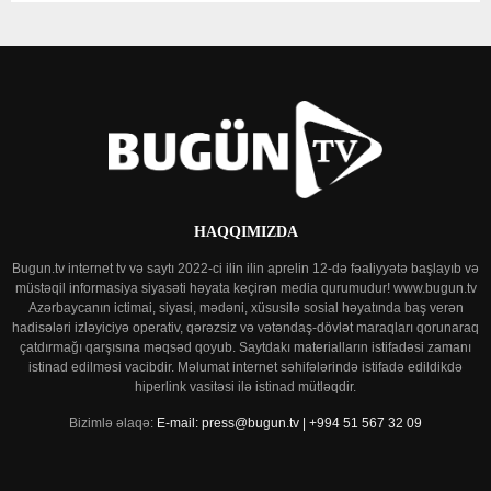
HAQQIMIZDA
Bugun.tv internet tv və saytı 2022-ci ilin ilin aprelin 12-də fəaliyyətə başlayıb və
müstəqil informasiya siyasəti həyata keçirən media qurumudur! www.bugun.tv
Azərbaycanın ictimai, siyasi, mədəni, xüsusilə sosial həyatında baş verən
hadisələri izləyiciyə operativ, qərəzsiz və vətəndaş-dövlət maraqları qorunaraq
çatdırmağı qarşısına məqsəd qoyub. Saytdakı materialların istifadəsi zamanı
istinad edilməsi vacibdir. Məlumat internet səhifələrində istifadə edildikdə
hiperlink vasitəsi ilə istinad mütləqdir.
Bizimlə əlaqə:
E-mail: press@bugun.tv | +994 51 567 32 09