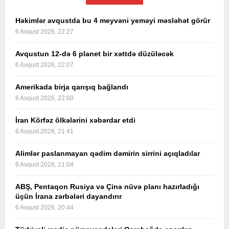
Həkimlər avqustda bu 4 meyvəni yeməyi məsləhət görür
6 Avqust 2026, 22:27
Avqustun 12-də 6 planet bir xəttdə düzüləcək
6 Avqust 2026, 22:07
Amerikada birja qarışıq bağlandı
6 Avqust 2026, 22:00
İran Körfəz ölkələrini xəbərdar etdi
6 Avqust 2026, 21:41
Alimlər paslanmayan qədim dəmirin sirrini açıqladılar
6 Avqust 2026, 21:04
ABŞ, Pentaqon Rusiya və Çinə nüvə planı hazırladığı
üçün İrana zərbələri dayandırır
6 Avqust 2026, 20:44