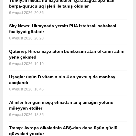
Türkiyəli media nümayəndələri Qarabağda aparılan
bərpa-quruculuq işləri ilə tanış oldular
6 Avqust 2026, 20:36
Sky News: Ukraynada yeraltı PUA istehsalı şəbəkəsi
fəaliyyət göstərir
6 Avqust 2026, 20:28
Quterreş Hirosimaya atom bombasını atan ölkənin adını
yenə çəkmədi
6 Avqust 2026, 19:19
Uşaqlar üçün D vitamininin 4 ən yaxşı qida mənbəyi
açıqlandı
6 Avqust 2026, 18:45
Alimlər hər gün məşq etmədən arıqlamağın yolunu
müəyyən etdilər
6 Avqust 2026, 18:35
Tramp: Avropa ölkələrinin ABŞ-dan daha üçün güclü
qüvvələri yoxdur