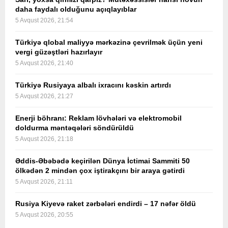
daha faydalı olduğunu açıqlayıblar
5 Avqust 2026, 21:54
Türkiyə qlobal maliyyə mərkəzinə çevrilmək üçün yeni
vergi güzəştləri hazırlayır
5 Avqust 2026, 21:40
Türkiyə Rusiyaya albalı ixracını kəskin artırdı
5 Avqust 2026, 21:27
Enerji böhranı: Reklam lövhələri və elektromobil
doldurma məntəqələri söndürüldü
5 Avqust 2026, 21:18
Əddis-Əbəbədə keçirilən Dünya İctimai Sammiti 50
ölkədən 2 mindən çox iştirakçını bir araya gətirdi
5 Avqust 2026, 21:11
Rusiya Kiyevə raket zərbələri endirdi – 17 nəfər öldü
5 Avqust 2026, 20:55