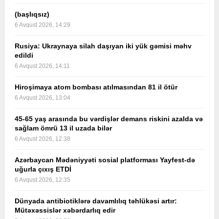
(başlıqsız)
6 Avqust 2026, 14:29
Rusiya: Ukraynaya silah daşıyan iki yük gəmisi məhv
edildi
6 Avqust 2026, 14:11
Hiroşimaya atom bombası atılmasından 81 il ötür
6 Avqust 2026, 13:04
45-65 yaş arasında bu vərdişlər demans riskini azalda və
sağlam ömrü 13 il uzada bilər
6 Avqust 2026, 12:38
Azərbaycan Mədəniyyəti sosial platforması Yayfest-də
uğurla çıxış ETDİ
6 Avqust 2026, 12:35
Dünyada antibiotiklərə davamlılıq təhlükəsi artır:
Mütəxəssislər xəbərdarlıq edir