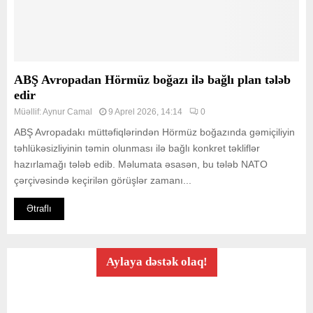
ABŞ Avropadan Hörmüz boğazı ilə bağlı plan tələb
edir
Müəllif:
Aynur Camal
9 Aprel 2026, 14:14
0
ABŞ Avropadakı müttəfiqlərindən Hörmüz boğazında gəmiçiliyin
təhlükəsizliyinin təmin olunması ilə bağlı konkret təkliflər
hazırlamağı tələb edib. Məlumata əsasən, bu tələb NATO
çərçivəsində keçirilən görüşlər zamanı...
Ətraflı
Aylaya dəstək olaq!