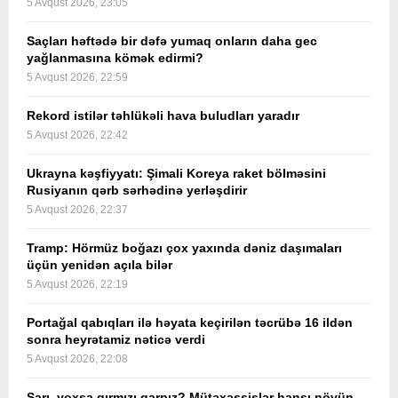
5 Avqust 2026, 23:05
Saçları həftədə bir dəfə yumaq onların daha gec
yağlanmasına kömək edirmi?
5 Avqust 2026, 22:59
Rekord istilər təhlükəli hava buludları yaradır
5 Avqust 2026, 22:42
Ukrayna kəşfiyyatı: Şimali Koreya raket bölməsini
Rusiyanın qərb sərhədinə yerləşdirir
5 Avqust 2026, 22:37
Tramp: Hörmüz boğazı çox yaxında dəniz daşımaları
üçün yenidən açıla bilər
5 Avqust 2026, 22:19
Portağal qabıqları ilə həyata keçirilən təcrübə 16 ildən
sonra heyrətamiz nəticə verdi
5 Avqust 2026, 22:08
Sarı, yoxsa qırmızı qarpız? Mütəxəssislər hansı növün