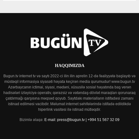
HAQQIMIZDA
Bugun.tv internet tv və saytı 2022-ci ilin ilin aprelin 12-də fəaliyyətə başlayıb və
müstəqil informasiya siyasəti həyata keçirən media qurumudur! www.bugun.tv
Azərbaycanın ictimai, siyasi, mədəni, xüsusilə sosial həyatında baş verən
hadisələri izləyiciyə operativ, qərəzsiz və vətəndaş-dövlət maraqları qorunaraq
çatdırmağı qarşısına məqsəd qoyub. Saytdakı materialların istifadəsi zamanı
istinad edilməsi vacibdir. Məlumat internet səhifələrində istifadə edildikdə
hiperlink vasitəsi ilə istinad mütləqdir.
Bizimlə əlaqə:
E-mail: press@bugun.tv | +994 51 567 32 09