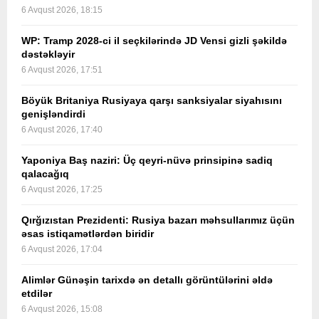
6 Avqust 2026, 18:15
WP: Tramp 2028-ci il seçkilərində JD Vensi gizli şəkildə
dəstəkləyir
6 Avqust 2026, 17:51
Böyük Britaniya Rusiyaya qarşı sanksiyalar siyahısını
genişləndirdi
6 Avqust 2026, 17:40
Yaponiya Baş naziri: Üç qeyri-nüvə prinsipinə sadiq
qalacağıq
6 Avqust 2026, 17:25
Qırğızıstan Prezidenti: Rusiya bazarı məhsullarımız üçün
əsas istiqamətlərdən biridir
6 Avqust 2026, 17:04
Alimlər Günəşin tarixdə ən detallı görüntülərini əldə
etdilər
6 Avqust 2026, 15:08