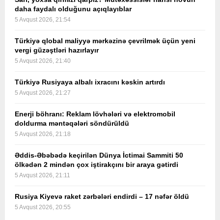
daha faydalı olduğunu açıqlayıblar
5 Avqust 2026, 21:54
Türkiyə qlobal maliyyə mərkəzinə çevrilmək üçün yeni
vergi güzəştləri hazırlayır
5 Avqust 2026, 21:40
Türkiyə Rusiyaya albalı ixracını kəskin artırdı
5 Avqust 2026, 21:27
Enerji böhranı: Reklam lövhələri və elektromobil
doldurma məntəqələri söndürüldü
5 Avqust 2026, 21:18
Əddis-Əbəbədə keçirilən Dünya İctimai Sammiti 50
ölkədən 2 mindən çox iştirakçını bir araya gətirdi
5 Avqust 2026, 21:11
Rusiya Kiyevə raket zərbələri endirdi – 17 nəfər öldü
5 Avqust 2026, 20:55