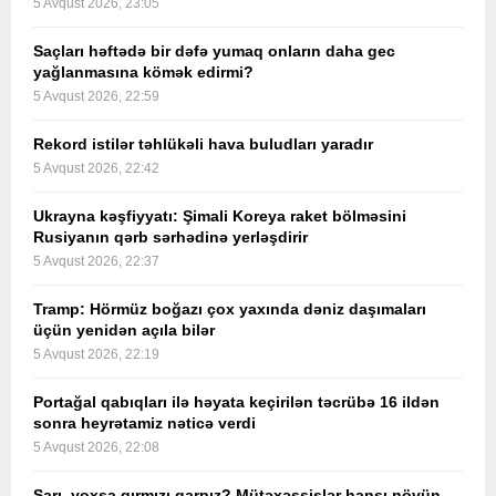
5 Avqust 2026, 23:05
Saçları həftədə bir dəfə yumaq onların daha gec
yağlanmasına kömək edirmi?
5 Avqust 2026, 22:59
Rekord istilər təhlükəli hava buludları yaradır
5 Avqust 2026, 22:42
Ukrayna kəşfiyyatı: Şimali Koreya raket bölməsini
Rusiyanın qərb sərhədinə yerləşdirir
5 Avqust 2026, 22:37
Tramp: Hörmüz boğazı çox yaxında dəniz daşımaları
üçün yenidən açıla bilər
5 Avqust 2026, 22:19
Portağal qabıqları ilə həyata keçirilən təcrübə 16 ildən
sonra heyrətamiz nəticə verdi
5 Avqust 2026, 22:08
Sarı, yoxsa qırmızı qarpız? Mütəxəssislər hansı növün