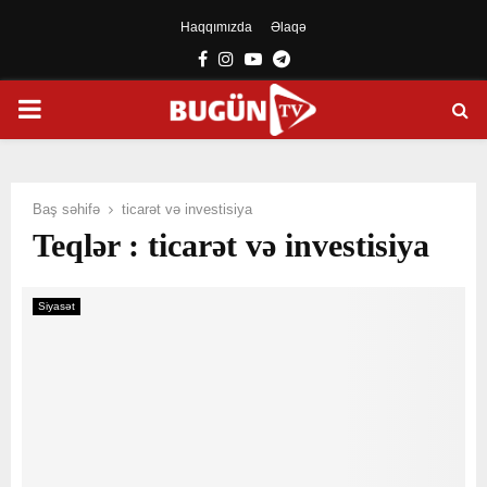
Haqqımızda
Əlaqə
Facebook
Instagram
Youtube
Telegram
PRIMARY
MENU
Baş səhifə
ticarət və investisiya
Teqlər : ticarət və investisiya
Siyasət