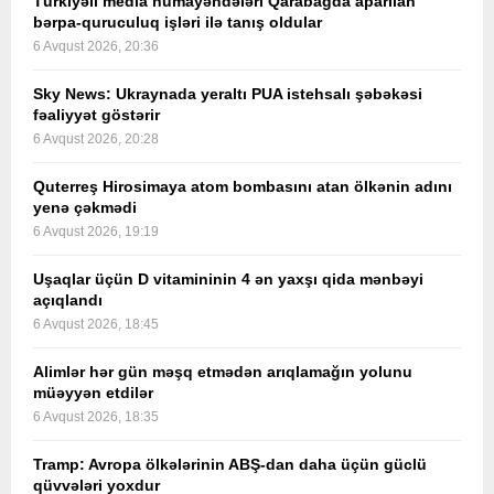
Türkiyəli media nümayəndələri Qarabağda aparılan
bərpa-quruculuq işləri ilə tanış oldular
6 Avqust 2026, 20:36
Sky News: Ukraynada yeraltı PUA istehsalı şəbəkəsi
fəaliyyət göstərir
6 Avqust 2026, 20:28
Quterreş Hirosimaya atom bombasını atan ölkənin adını
yenə çəkmədi
6 Avqust 2026, 19:19
Uşaqlar üçün D vitamininin 4 ən yaxşı qida mənbəyi
açıqlandı
6 Avqust 2026, 18:45
Alimlər hər gün məşq etmədən arıqlamağın yolunu
müəyyən etdilər
6 Avqust 2026, 18:35
Tramp: Avropa ölkələrinin ABŞ-dan daha üçün güclü
qüvvələri yoxdur