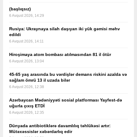
(başlıqsız)
6 Avqust 2026, 14:29
Rusiya: Ukraynaya silah daşıyan iki yük gəmisi məhv
edildi
6 Avqust 2026, 14:11
Hiroşimaya atom bombası atılmasından 81 il ötür
6 Avqust 2026, 13:04
45-65 yaş arasında bu vərdişlər demans riskini azalda və
sağlam ömrü 13 il uzada bilər
6 Avqust 2026, 12:38
Azərbaycan Mədəniyyəti sosial platforması Yayfest-də
uğurla çıxış ETDİ
6 Avqust 2026, 12:35
Dünyada antibiotiklərə davamlılıq təhlükəsi artır:
Mütəxəssislər xəbərdarlıq edir