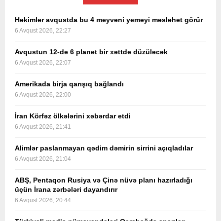
Həkimlər avqustda bu 4 meyvəni yeməyi məsləhət görür
6 Avqust 2026, 22:27
Avqustun 12-də 6 planet bir xəttdə düzüləcək
6 Avqust 2026, 22:07
Amerikada birja qarışıq bağlandı
6 Avqust 2026, 22:00
İran Körfəz ölkələrini xəbərdar etdi
6 Avqust 2026, 21:41
Alimlər paslanmayan qədim dəmirin sirrini açıqladılar
6 Avqust 2026, 21:04
ABŞ, Pentaqon Rusiya və Çinə nüvə planı hazırladığı
üçün İrana zərbələri dayandırır
6 Avqust 2026, 20:44