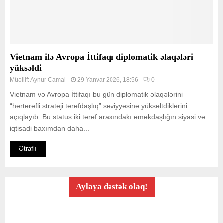
Vietnam ilə Avropa İttifaqı diplomatik əlaqələri
yüksəldi
Müəllif:
Aynur Camal
29 Yanvar 2026, 18:56
0
Vietnam və Avropa İttifaqı bu gün diplomatik əlaqələrini
“hərtərəfli strateji tərəfdaşlıq” səviyyəsinə yüksəltdiklərini
açıqlayıb. Bu status iki tərəf arasındakı əməkdaşlığın siyasi və
iqtisadi baxımdan daha...
Ətraflı
Aylaya dəstək olaq!