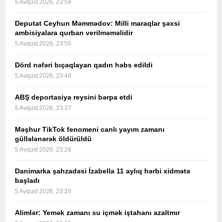
5 Avqust 2026, 23:59
Deputat Ceyhun Məmmədov: Milli maraqlar şəxsi
ambisiyalara qurban verilməməlidir
5 Avqust 2026, 23:55
Dörd nəfəri bıçaqlayan qadın həbs edildi
5 Avqust 2026, 23:46
ABŞ deportasiya reysini bərpa etdi
5 Avqust 2026, 23:37
Məşhur TikTok fenomeni canlı yayım zamanı
güllələnərək öldürüldü
5 Avqust 2026, 23:28
Danimarka şahzadəsi İzabella 11 aylıq hərbi xidmətə
başladı
5 Avqust 2026, 23:20
Alimlər: Yemək zamanı su içmək iştahanı azaltmır