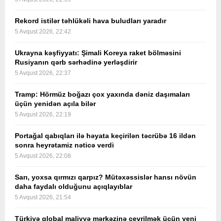
Rekord istilər təhlükəli hava buludları yaradır
5 Avqust 2026, 22:42
Ukrayna kəşfiyyatı: Şimali Koreya raket bölməsini
Rusiyanın qərb sərhədinə yerləşdirir
5 Avqust 2026, 22:37
Tramp: Hörmüz boğazı çox yaxında dəniz daşımaları
üçün yenidən açıla bilər
5 Avqust 2026, 22:19
Portağal qabıqları ilə həyata keçirilən təcrübə 16 ildən
sonra heyrətamiz nəticə verdi
5 Avqust 2026, 22:08
Sarı, yoxsa qırmızı qarpız? Mütəxəssislər hansı növün
daha faydalı olduğunu açıqlayıblar
5 Avqust 2026, 21:54
Türkiyə qlobal maliyyə mərkəzinə çevrilmək üçün yeni