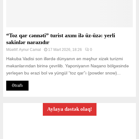
“Toz qar cənnəti” turist axını ilə üz-üzə: yerli
sakinlər narazıdır
Müəllif:
Aynur Camal
17 Mart 2026, 18:26
0
Hakuba Vadisi son illərdə dünyanın ən məşhur xizək turizmi
məkanlarından birinə çevrilib. Yaponiyanın Naqano bölgəsində
yerləşən bu ərazi bol və yüngül “toz qar”ı (powder snow)...
Ətraflı
Aylaya dəstək olaq!