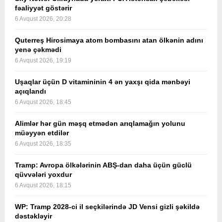
fəaliyyət göstərir
6 Avqust 2026, 20:28
Quterreş Hirosimaya atom bombasını atan ölkənin adını
yenə çəkmədi
6 Avqust 2026, 19:19
Uşaqlar üçün D vitamininin 4 ən yaxşı qida mənbəyi
açıqlandı
6 Avqust 2026, 18:45
Alimlər hər gün məşq etmədən arıqlamağın yolunu
müəyyən etdilər
6 Avqust 2026, 18:35
Tramp: Avropa ölkələrinin ABŞ-dan daha üçün güclü
qüvvələri yoxdur
6 Avqust 2026, 18:15
WP: Tramp 2028-ci il seçkilərində JD Vensi gizli şəkildə
dəstəkləyir