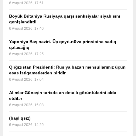
6 Avqust 2026, 17:51
Böyük Britaniya Rusiyaya qarşı sanksiyalar siyahısını
genişləndirdi
6 Avqust 2026, 17:40
Yaponiya Baş naziri: Üç qeyri-nüvə prinsipinə sadiq
qalacağıq
6 Avqust 2026, 17:25
Qırğızıstan Prezidenti: Rusiya bazarı məhsullarımız üçün
əsas istiqamətlərdən biridir
6 Avqust 2026, 17:04
Alimlər Günəşin tarixdə ən detallı görüntülərini əldə
etdilər
6 Avqust 2026, 15:08
(başlıqsız)
6 Avqust 2026, 14:29