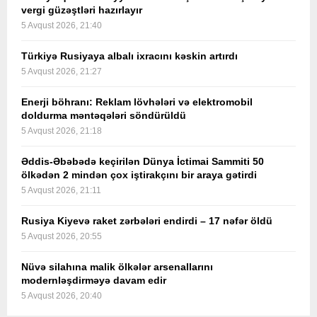
vergi güzəştləri hazırlayır
5 Avqust 2026, 21:40
Türkiyə Rusiyaya albalı ixracını kəskin artırdı
5 Avqust 2026, 21:27
Enerji böhranı: Reklam lövhələri və elektromobil
doldurma məntəqələri söndürüldü
5 Avqust 2026, 21:18
Əddis-Əbəbədə keçirilən Dünya İctimai Sammiti 50
ölkədən 2 mindən çox iştirakçını bir araya gətirdi
5 Avqust 2026, 21:11
Rusiya Kiyevə raket zərbələri endirdi – 17 nəfər öldü
5 Avqust 2026, 20:55
Nüvə silahına malik ölkələr arsenallarını
modernləşdirməyə davam edir
5 Avqust 2026, 20:40