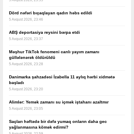
5 Avqust 2026, 23:55
Dörd nəfəri bıçaqlayan qadın həbs edildi
5 Avqust 2026, 23:46
ABŞ deportasiya reysini bərpa etdi
5 Avqust 2026, 23:37
Məşhur TikTok fenomeni canlı yayım zamanı
güllələnərək öldürüldü
5 Avqust 2026, 23:28
Danimarka şahzadəsi İzabella 11 aylıq hərbi xidmətə
başladı
5 Avqust 2026, 23:20
Alimlər: Yemək zamanı su içmək iştahanı azaltmır
5 Avqust 2026, 23:05
Saçları həftədə bir dəfə yumaq onların daha gec
yağlanmasına kömək edirmi?
5 Avqust 2026, 22:59