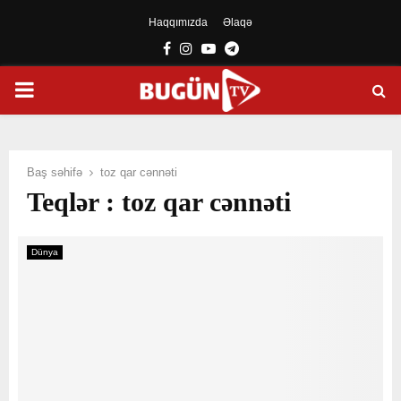
Haqqımızda
Əlaqə
Facebook
Instagram
Youtube
Telegram
PRIMARY
MENU
Baş səhifə
toz qar cənnəti
Teqlər : toz qar cənnəti
Dünya