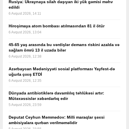
Rusiya: Ukraynaya silah daşıyan iki yük gəmisi məhv
edildi
6 Avqust 2026, 14:11
Hiroşimaya atom bombası atılmasından 81 il ötür
6 Avqust 2026, 13:04
45-65 yaş arasında bu vərdişlər demans riskini azalda və
sağlam ömrü 13 il uzada bilər
6 Avqust 2026, 12:38
Azərbaycan Mədəniyyəti sosial platforması Yayfest-də
uğurla çıxış ETDİ
6 Avqust 2026, 12:35
Dünyada antibiotiklərə davamlılıq təhlükəsi artır:
Mütəxəssislər xəbərdarlıq edir
5 Avqust 2026, 23:59
Deputat Ceyhun Məmmədov: Milli maraqlar şəxsi
ambisiyalara qurban verilməməlidir