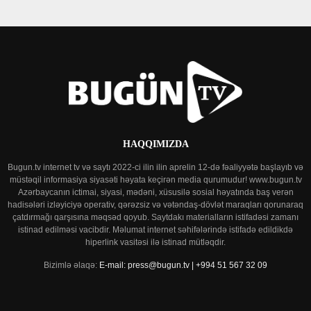
HAQQIMIZDA
Bugun.tv internet tv və saytı 2022-ci ilin ilin aprelin 12-də fəaliyyətə başlayıb və
müstəqil informasiya siyasəti həyata keçirən media qurumudur! www.bugun.tv
Azərbaycanın ictimai, siyasi, mədəni, xüsusilə sosial həyatında baş verən
hadisələri izləyiciyə operativ, qərəzsiz və vətəndaş-dövlət maraqları qorunaraq
çatdırmağı qarşısına məqsəd qoyub. Saytdakı materialların istifadəsi zamanı
istinad edilməsi vacibdir. Məlumat internet səhifələrində istifadə edildikdə
hiperlink vasitəsi ilə istinad mütləqdir.
Bizimlə əlaqə:
E-mail: press@bugun.tv | +994 51 567 32 09