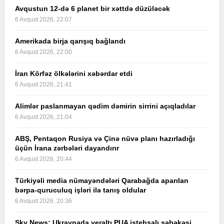
Avqustun 12-də 6 planet bir xəttdə düzüləcək
6 Avqust 2026, 22:07
Amerikada birja qarışıq bağlandı
6 Avqust 2026, 22:00
İran Körfəz ölkələrini xəbərdar etdi
6 Avqust 2026, 21:41
Alimlər paslanmayan qədim dəmirin sirrini açıqladılar
6 Avqust 2026, 21:04
ABŞ, Pentaqon Rusiya və Çinə nüvə planı hazırladığı
üçün İrana zərbələri dayandırır
6 Avqust 2026, 20:44
Türkiyəli media nümayəndələri Qarabağda aparılan
bərpa-quruculuq işləri ilə tanış oldular
6 Avqust 2026, 20:36
Sky News: Ukraynada yeraltı PUA istehsalı şəbəkəsi